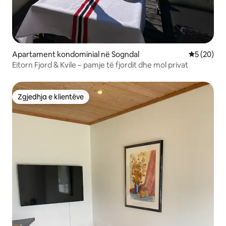
Apartament kondominial në Sogndal
Vlerësimi 
5 (20)
Eitorn Fjord & Kvile – pamje të fjordit dhe mol privat
Zgjedhja e klientëve
Zgjedhja e klientëve