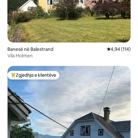
Banesë në Balestrand
Vlerësimi mesa
4,94 (114)
Vila Holmen
Zgjedhja e klientëve
Më të mirat e zgjedhjeve të klientëve