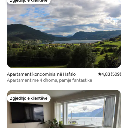
Zgjedhja e klientëve
Zgjedhja e klientëve
Apartament kondominial në Hafslo
Vlerësimi mesa
4,83 (509)
Apartament me 4 dhoma, pamje fantastike
Zgjedhja e klientëve
Zgjedhja e klientëve