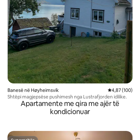
Banesë në Høyheimsvik
Vlerësimi mesa
4,87 (100)
Shtëpi magjepsëse pushimesh nga Lustrafjorden idilike.
Apartamente me qira me ajër të
kondicionuar