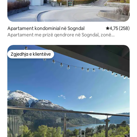
Apartament kondominial në Sogndal
Vlerësimi mesa
4,75 (258)
Apartament me prizë qendrore në Sogndal, zonë
kopshtarie
Zgjedhja e klientëve
Zgjedhja e klientëve