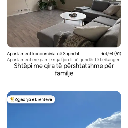
Apartament kondominial në Sogndal
Vlerësimi mes
4,94 (51)
Apartament me pamje nga fjordi, në qendër të Leikanger
Shtëpi me qira të përshtatshme për
familje
Zgjedhja e klientëve
Më të mirat e zgjedhjeve të klientëve