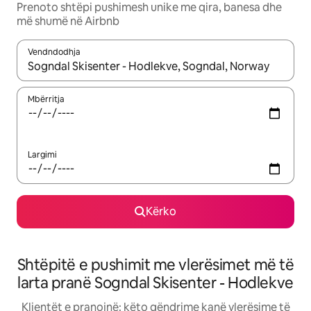
Prenoto shtëpi pushimesh unike me qira, banesa dhe
më shumë në Airbnb
Vendndodhja
Kur rezultatet të jenë të disponueshme, lëviz me butonat e shig
Mbërritja
Largimi
Kërko
Shtëpitë e pushimit me vlerësimet më të
larta pranë Sogndal Skisenter - Hodlekve
Klientët e pranojnë: këto qëndrime kanë vlerësime të