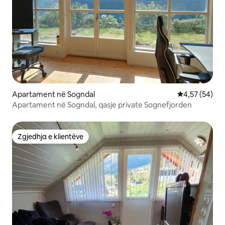
Apartament në Sogndal
Vlerësimi mes
4,57 (54)
Apartament në Sogndal, qasje private Sognefjorden
Zgjedhja e klientëve
Zgjedhja e klientëve