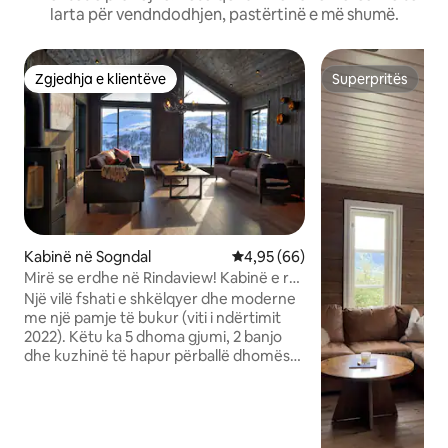
larta për vendndodhjen, pastërtinë e më shumë.
Zgjedhja e klientëve
Superpritës
Zgjedhja e klientëve
Superpritës
Kabinë në Sogndal
Vlerësimi mesatar 4,95 nga 5, 
4,95 (66)
Mirë se erdhe në Rindaview! Kabinë e re
dhe moderne
Një vilë fshati e shkëlqyer dhe moderne
me një pamje të bukur (viti i ndërtimit
2022). Këtu ka 5 dhoma gjumi, 2 banjo
dhe kuzhinë të hapur përballë dhomës
së ndenjjes. Kur prenoton mbi 10 copë,
ka një apartament shtesë në katin e
mëposhtëm të disponueshëm. Përmban
gjithashtu 3 dhoma gjumi, 2 banja dhe