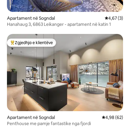
Apartament në Sogndal
Vlerësimi me
4,67 (3)
Hanahaug 3, 6863 Leikanger - apartament në katin 1
Zgjedhja e klientëve
Më të mirat e zgjedhjeve të klientëve
Apartament në Sogndal
Vlerësimi mes
4,98 (62)
Penthouse me pamje fantastike nga fjordi