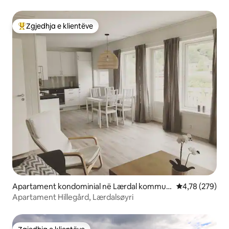
qyteti!
Zgjedhja e klientëve
Më të mirat e zgjedhjeve të klientëve
Apartament kondominial në Lærdal kommun
Vlerësimi mesa
4,78 (279)
e
Apartament Hillegård, Lærdalsøyri