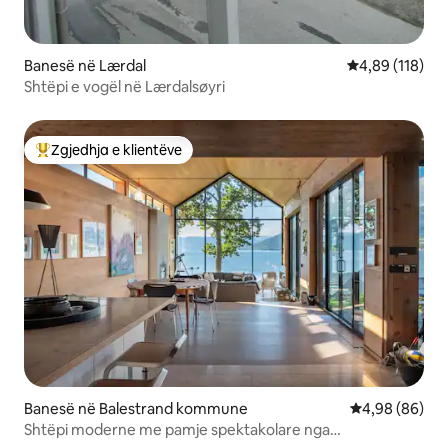
Banesë në Lærdal
Vlerësimi mesa
4,89 (118)
Shtëpi e vogël në Lærdalsøyri
Zgjedhja e klientëve
Më të mirat e zgjedhjeve të klientëve
Banesë në Balestrand kommune
Vlerësimi mes
4,98 (86)
Shtëpi moderne me pamje spektakolare nga