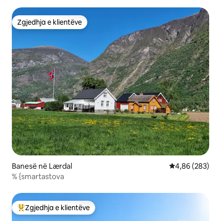
Sognefjorden
Zgjedhja e klientëve
Zgjedhja e klientëve
Banesë në Lærdal
Vlerësimi mesa
4,86 (283)
% {smartastova
Zgjedhja e klientëve
Më të mirat e zgjedhjeve të klientëve