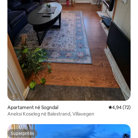
Apartament në Sogndal
Vlerësimi mes
4,94 (72)
Aneksi Koseleg në Balestrand, Villavegen
Superpritës
Superpritës