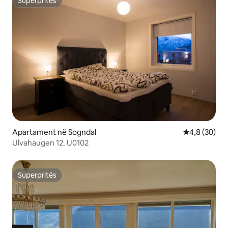
Superpritës
Superpritës
Apartament në Sogndal
Vlerësimi me
4,8 (30)
Ulvahaugen 12. U0102
Superpritës
Superpritës