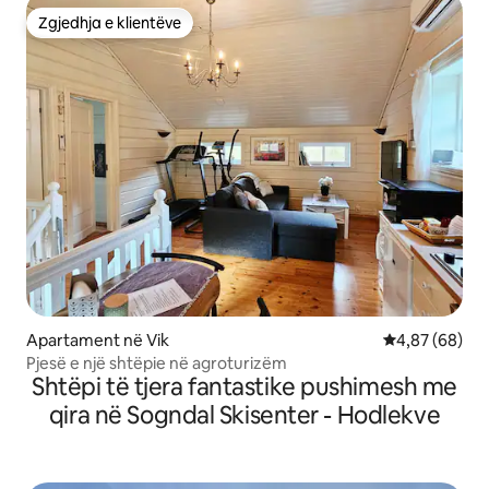
Zgjedhja e klientëve
Zgjedhja e klientëve
Apartament në Vik
Vlerësimi mes
4,87 (68)
Pjesë e një shtëpie në agroturizëm
Shtëpi të tjera fantastike pushimesh me
qira në Sogndal Skisenter - Hodlekve