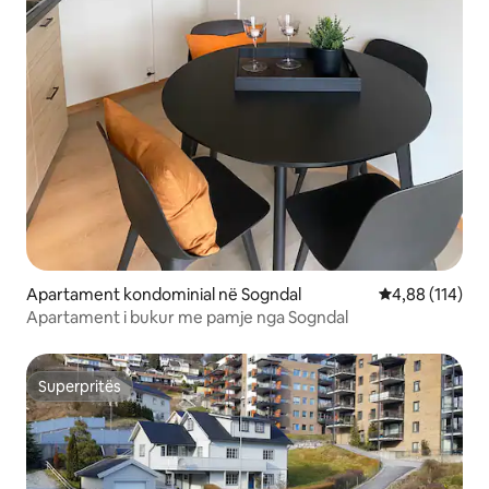
Apartament kondominial në Sogndal
Vlerësimi mesa
4,88 (114)
Apartament i bukur me pamje nga Sogndal
Superpritës
Superpritës