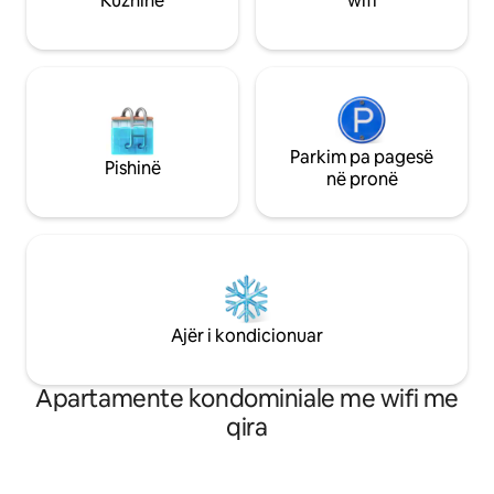
Kuzhinë
wifi
qytetit Sogndal.
Parkim pa pagesë
Pishinë
në pronë
Ajër i kondicionuar
Apartamente kondominiale me wifi me
qira