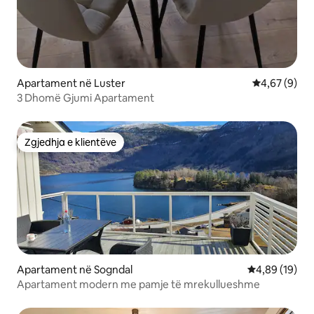
Apartament në Luster
Vlerësimi me
4,67 (9)
3 Dhomë Gjumi Apartament
Zgjedhja e klientëve
Zgjedhja e klientëve
Apartament në Sogndal
Vlerësimi mes
4,89 (19)
Apartament modern me pamje të mrekullueshme