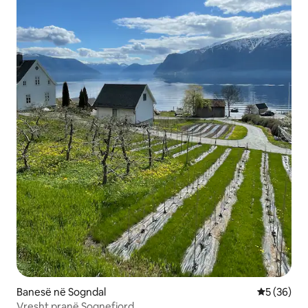
Banesë në Sogndal
Vlerësimi 
5 (36)
Vresht pranë Sognefjord