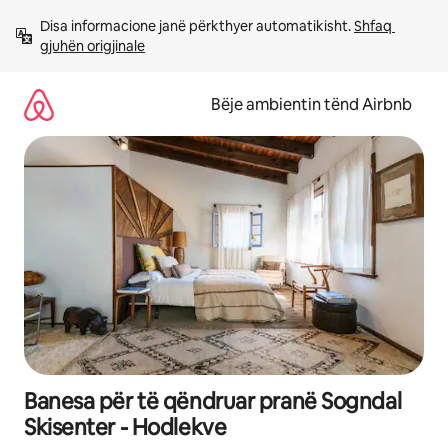
Kalo
Disa informacione janë përkthyer automatikisht. 
Shfaq 
te
gjuhën origjinale
përmbajtja
Bëje ambientin tënd Airbnb
Banesa për të qëndruar pranë Sogndal
Skisenter - Hodlekve