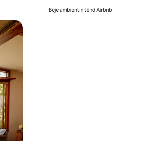
Bëje ambientin tënd Airbnb
ëvizur ekranin.