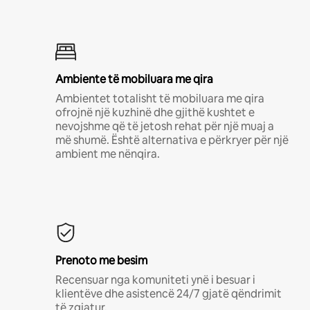
Ambiente të mobiluara me qira
Ambientet totalisht të mobiluara me qira
ofrojnë një kuzhinë dhe gjithë kushtet e
nevojshme që të jetosh rehat për një muaj a
më shumë. Është alternativa e përkryer për një
ambient me nënqira.
Prenoto me besim
Recensuar nga komuniteti ynë i besuar i
klientëve dhe asistencë 24/7 gjatë qëndrimit
të zgjatur.