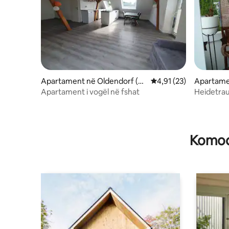
Apartament në Oldendorf (Lu
Vlerësimi mesatar 4,91
4,91 (23)
Apartame
he)
Apartament i vogël në fshat
Heidetra
Komodi