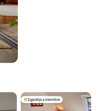
Zgjedhja e klientëve
Më të mirat e zgjedhjeve të klientëve