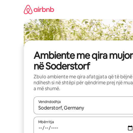
Kalo
te
përmbajtja
Ambiente me qira mujor
në Soderstorf
Zbulo ambiente me qira afatgjata që të bëjnë
ndihesh si në shtëpi për qëndrime prej një mua
a më shumë.
Vendndodhja
Kur rezultatet të jenë të disponueshme, lëviz me 
Mbërritja