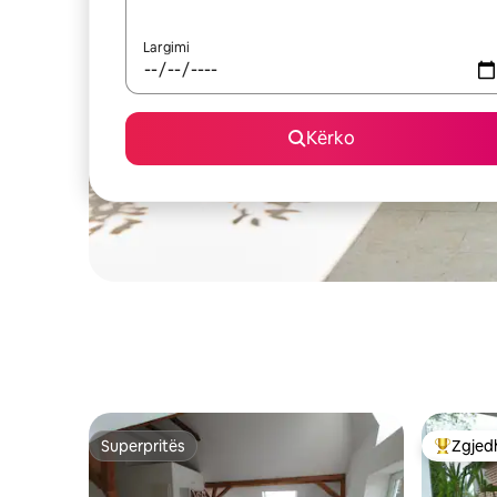
Largimi
Kërko
Superpritës
Zgjedh
Superpritës
Më të mi