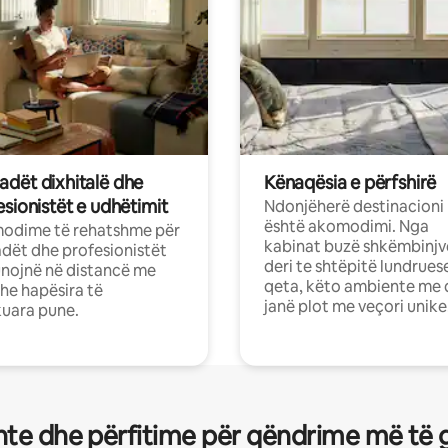
dët dixhitalë dhe
Kënaqësia e përfshirë
sionistët e udhëtimit
Ndonjëherë destinacioni
është akomodimi. Nga
odime të rehatshme për
kabinat buzë shkëmbinjv
ët dhe profesionistët
deri te shtëpitë lundrues
nojnë në distancë me
qeta, këto ambiente me 
dhe hapësira të
janë plot me veçori unike
uara pune.
te dhe përfitime për qëndrime më të 