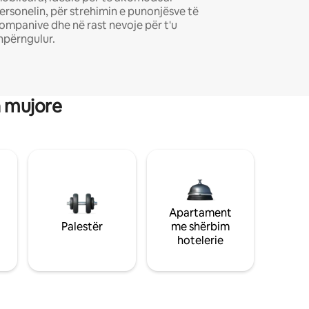
ersonelin, për strehimin e punonjësve të
ompanive dhe në rast nevoje për t'u
hpërngulur.
a mujore
Apartament
Palestër
me shërbim
hotelerie