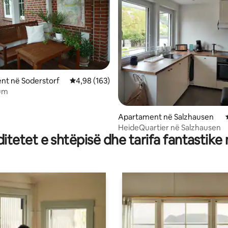
 nga 5, 23 vlerësime
nt në Soderstorf
Vlerësimi mesatar 4,98 nga 5, 163 vlerësime
4,98 (163)
um
Apartament në Salzhausen
HeideQuartier në Salzhausen
tetet e shtëpisë dhe tarifa fantastike