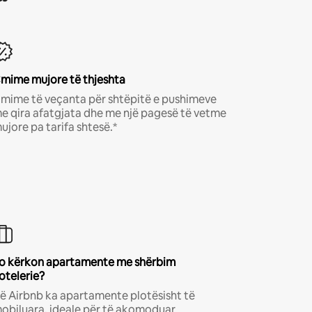
mime mujore të thjeshta
mime të veçanta për shtëpitë e pushimeve
e qira afatgjata dhe me një pagesë të vetme
ujore pa tarifa shtesë.*
o kërkon apartamente me shërbim
otelerie?
ë Airbnb ka apartamente plotësisht të
obiluara, ideale për të akomoduar