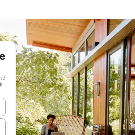
e
 të
ji
butonat e shigjetave lart e poshtë ose eksploro duke prekur ose duke l