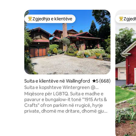
Zgjedhja e klientëve
Zgjedh
Më të mirat e zgjedhjeve të klientëve
Më të mi
Suita e klientëve në Wallingford
Vlerësimi mesatar 5 
5 (668)
Suita e kopshteve Wintergreen @
William Becroft House
Miqësore për LGBTQ. Suita e madhe e
pavarur e bungalow-it tonë "1915 Arts &
Crafts" ofron parkim në rrugicë, hyrje
private, dhomë me dritare, dhomë gjumi
me krevat dopio "king", banjë private,
kuzhinë e vogël me frigorifer, mikrovalë,
aparat kafeje Kureg, thekëse buke.
Relaksohu në shtrat me HDTV 40" me