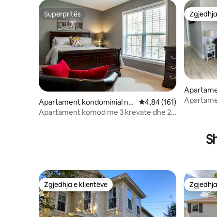
Superpritës
Zgjedhja
Superpritës
Zgjedhja
Apartame
Greenpor
Apartamen
Apartament kondominial në
Vlerësimi mesatar 4,84 
4,84 (161)
pirunin ve
Fairfield
Apartament komod me 3 krevate dhe 2
banja | Parkim dhe lavanderi!
S
Zgjedhja e klientëve
Zgjedhja
Zgjedhja e klientëve
Zgjedhja