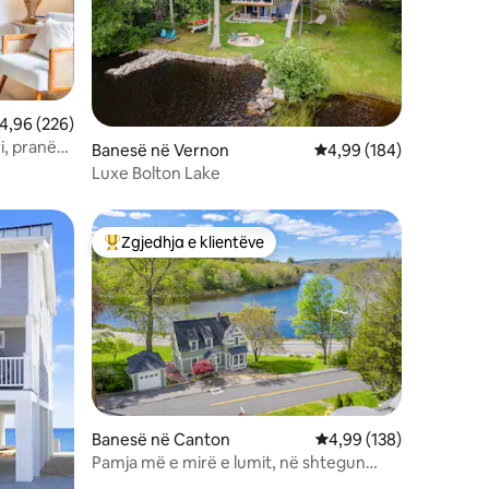
lerësimi mesatar 4,96 nga 5, 226 vlerësime
4,96 (226)
i, pranë
Banesë në Vernon
Vlerësimi mesatar 4,99
4,99 (184)
Luxe Bolton Lake
Zgjedhja e klientëve
Më të mirat e zgjedhjeve të klientëve
Banesë në Canton
Vlerësimi mesatar 4,99
4,99 (138)
Pamja më e mirë e lumit, në shtegun
hekurudhor në Collinsville!