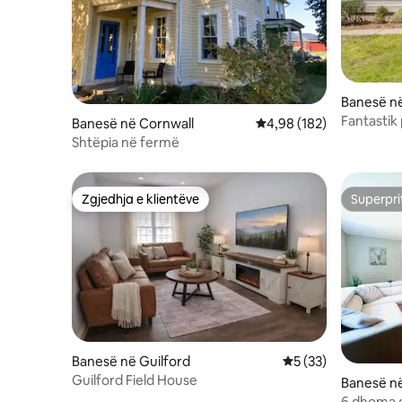
Banesë n
Fantastik
Banesë në Cornwall
Vlerësimi mesatar 4,98 
4,98 (182)
të gjata.
Shtëpia në fermë
Zgjedhja e klientëve
Superpri
Zgjedhja e klientëve
Superpri
Banesë në Guilford
Vlerësimi mesatar 5
5 (33)
Guilford Field House
Banesë n
6 dhoma g