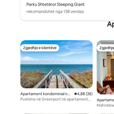
Parku Shtetëror Sleeping Giant
rekomandohet nga 138 vendas
Ap
Zgjedhja e klientëve
Zgjedhja
Zgjedhja e klientëve
Zgjedhja
Apartament kondominial në
Vlerësimi mesatar 4,88
4,88 (26)
Greenport
Pushime në Greenport në apartamentet
Apartame
në anë të shkëmbit
New Hav
Mahnitëse
Yale.