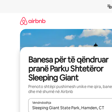
Kalo
te
përmbajtja
Banesa për të qëndruar
pranë Parku Shtetëror
Sleeping Giant
Prenoto shtëpi pushimesh unike me qira, ban
dhe më shumë në Airbnb
Vendndodhja
Kur rezultatet të jenë të disponueshme, lëviz me 