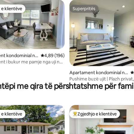
 e klientëve
Superpritës
 e klientëve
Superpritës
nt kondominial në
Vlerësimi mesatar 4,89 nga 5, 196 vlerësime
4,89 (196)
t
t i bukur me pamje nga uji në
nga 5, 161 vlerësime
rior të LI
Apartament kondominial në
V
Greenport
Pushime buzë ujit | Plazh privat,
htëpi me qira të përshtatshme për famil
dhe pamje
 e klientëve
Zgjedhja e klientëve
 e klientëve
Më të mirat e zgjedhjeve të kli