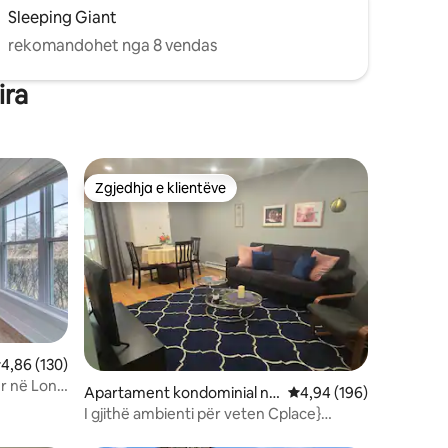
Sleeping Giant
rekomandohet nga 8 vendas
ira
Zgjedhja e klientëve
Zgjedhja e klientëve
lerësimi mesatar 4,86 nga 5, 130 vlerësime
4,86 (130)
r në Long
Apartament kondominial në
Vlerësimi mesatar 4,94
4,94 (196)
Middletown
I gjithë ambienti për veten Cplace}
ell/Middletown Line