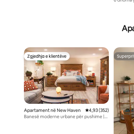
hidromas
Apa
Zgjedhja e klientëve
Superpri
Zgjedhja e klientëve
Superpri
Apartament në New Haven
Vlerësimi mesatar 4,93 
4,93 (352)
Banesë moderne urbane për pushime |
Pranë Yale dhe qendrës së qytetit