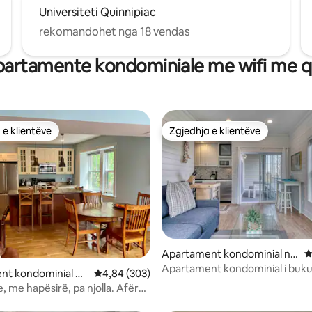
Universiteti Quinnipiac
rekomandohet nga 18 vendas
artamente kondominiale me wifi me q
 e klientëve
Zgjedhja e klientëve
 e klientëve
Zgjedhja e klientëve
Apartament kondominial në
V
 nga 5, 26 vlerësime
Greenport
Apartament kondominial i buku
nt kondominial në
Vlerësimi mesatar 4,84 nga 5, 303 vlerësime
4,84 (303)
Islands Northfork
en
, me hapësirë, pa njolla. Afër