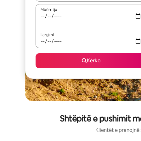
Mbërritja
Largimi
Kërko
Shtëpitë e pushimit m
Klientët e pranojnë