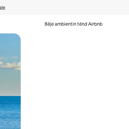
ale
Bëje ambientin tënd Airbnb
ëvizur ekranin.