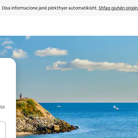
Disa informacione janë përkthyer automatikisht. 
Shfaq gjuhën origjin
esa
butonat e shigjetave lart e poshtë ose eksploro duke prekur ose duke l