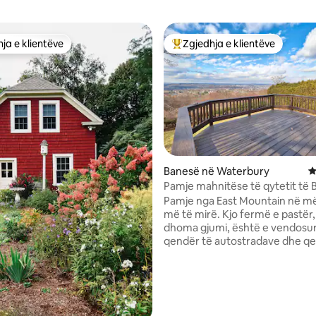
ja e klientëve
Zgjedhja e klientëve
rat e zgjedhjeve të klientëve
Më të mirat e zgjedhjeve të kli
Banesë në Waterbury
V
Pamje mahnitëse të qytetit të B
nga 5, 668 vlerësime
Pamje nga East Mountain në m
më të mirë. Kjo fermë e pastër
dhoma gjumi, është e vendosu
qendër të autostradave dhe q
tregtare. Dil në verandën e pa
shijo disa nga pamjet më të mir
Waterbury, duke përfshirë fish
nga veranda e pasme (korrik). 
Fi/kabllo, kondicioner qendror/aj