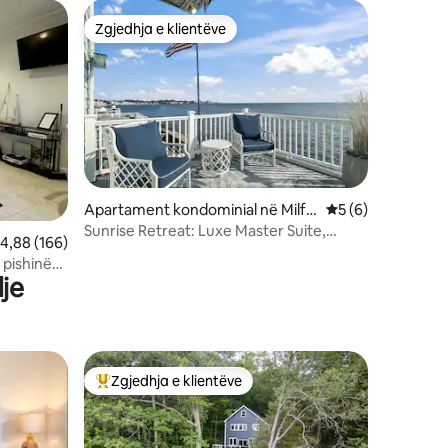
Zgjedhja e klientëve
Zgjedhja e klientëve
Apartament kondominial në Milfo
Vlerësimi mesatar
5 (6)
rd
Sunrise Retreat: Luxe Master Suite,
lerësimi mesatar 4,88 nga 5, 166 vlerësime
4,88 (166)
Pamje nga oqeani!
 pishinë
je
Zgjedhja e klientëve
entëve
Më të mirat e zgjedhjeve të klientëve