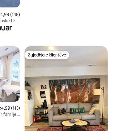
lerësimi mesatar 4,94 nga 5, 145 vlerësime
4,94 (145)
vaskë të
nuar
Zgjedhja e klientëve
entëve
Zgjedhja e klientëve
lerësimi mesatar 4,99 nga 5, 113 vlerësime
4,99 (113)
r familje,