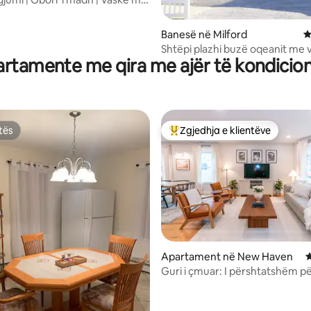
azh
Banesë në Milford
V
Shtëpi plazhi buzë oqeanit me 
rtamente me qira me ajër të kondicio
nxehtë private
tës
Zgjedhja e klientëve
tës
Më të mirat e zgjedhjeve të kli
nga 5, 352 vlerësime
Apartament në New Haven
V
Guri i çmuar: I përshtatshëm pë
pranë Yale/Downtown