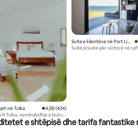
nga 5, 213 vlerësime
Suita e klientëve në Port Lin
V
coln
Suitë private për vizitorë në raf
rafteve
qsh në Tulka
Vlerësimi mesatar 4,95 nga 5, 404 vlerësime
4,95 (404)
& R Tulka, vendndodhje e bukur
tetet e shtëpisë dhe tarifa fantastike