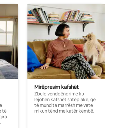
Mirëpresim kafshët
Zbulo vendqëndrime ku
lejohen kafshët shtëpiake, që
e
të mund ta marrësh me vete
e të
mikun tënd me katër këmbë.
qira
.