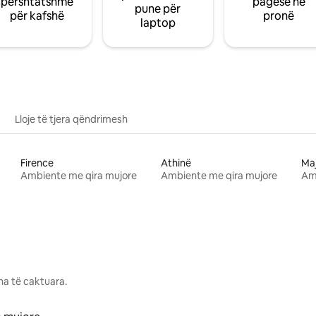
përshtatshme
pagesë në
pune për
për kafshë
pronë
laptop
Lloje të tjera qëndrimesh
Firence
Athinë
Ma
Ambiente me qira mujore
Ambiente me qira mujore
Am
na të caktuara.