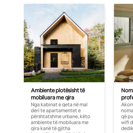
Ambiente plotësisht të
Noma
mobiluara me qira
profe
Nga kabinat e qeta në mal
Akom
deri te apartamentet e
nomad
përshtatshme urbane, këto
që pu
ambiente të mobiluara me
wifi 
qira kanë të gjitha
dedik