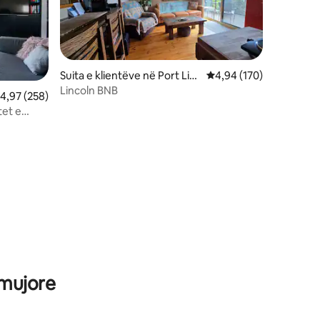
Suita e klientëve në Port Lin
Vlerësimi mesatar 4,94
4,94 (170)
coln
Lincoln BNB
lerësimi mesatar 4,97 nga 5, 258 vlerësime
4,97 (258)
tet e
 mujore