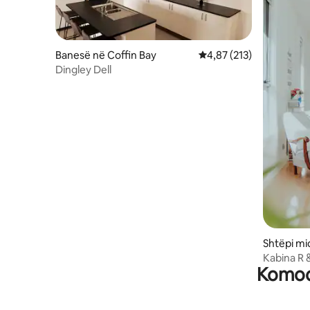
Banesë në Coffin Bay
Vlerësimi mesatar 4,87 
4,87 (213)
Dingley Dell
Shtëpi mi
Kabina R 
Komodi
❤️