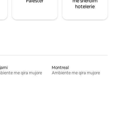
Palestër
me shërbim
hotelerie
jami
Montreal
biente me qira mujore
Ambiente me qira mujore