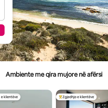
Ambiente me qira mujore në afërsi
 e klientëve
Zgjedhja e klientëve
 e klientëve
Më të mirat e zgjedhjeve të kli