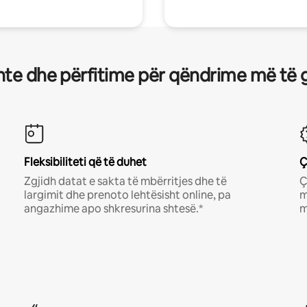
te dhe përfitime për qëndrime më të 
Fleksibiliteti që të duhet
Ç
Zgjidh datat e sakta të mbërritjes dhe të
Ç
largimit dhe prenoto lehtësisht online, pa
m
angazhime apo shkresurina shtesë.*
m