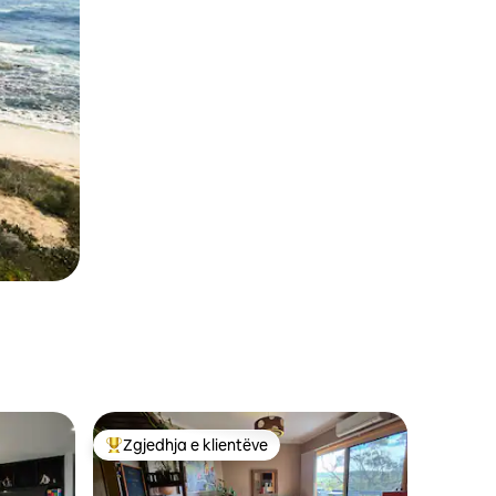
Zgjedhja e klientëve
entëve
Më të mirat e zgjedhjeve të klientëve