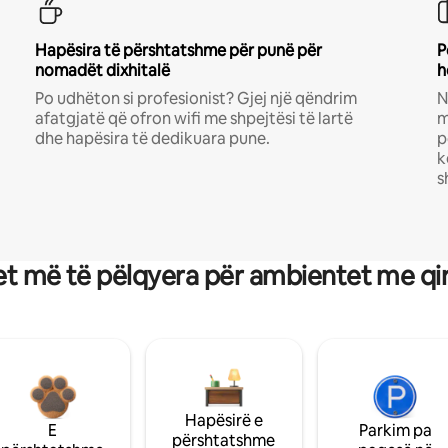
Hapësira të përshtatshme për punë për
P
nomadët dixhitalë
h
Po udhëton si profesionist? Gjej një qëndrim
N
afatgjatë që ofron wifi me shpejtësi të lartë
m
dhe hapësira të dedikuara pune.
p
k
s
t më të pëlqyera për ambientet me qi
Hapësirë e
E
Parkim pa
përshtatshme