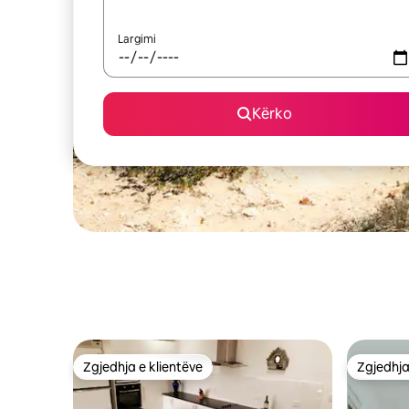
Largimi
Kërko
Zgjedhja e klientëve
Zgjedhja
Zgjedhja e klientëve
Zgjedhja