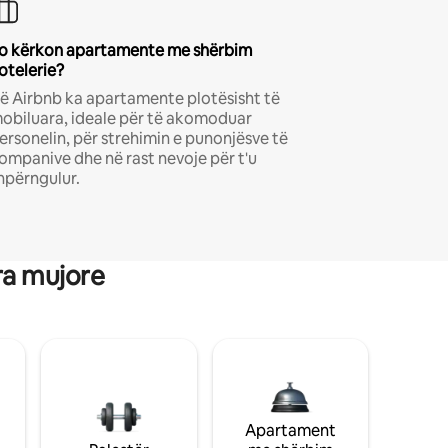
o kërkon apartamente me shërbim
otelerie?
ë Airbnb ka apartamente plotësisht të
obiluara, ideale për të akomoduar
ersonelin, për strehimin e punonjësve të
ompanive dhe në rast nevoje për t'u
hpërngulur.
ra mujore
Apartament