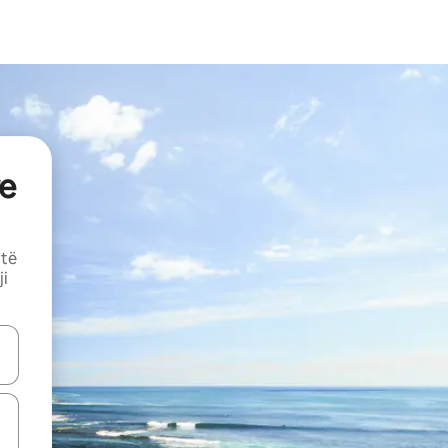
e
 të
ji
butonat e shigjetave lart e poshtë ose eksploro duke prekur ose duke l