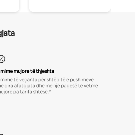
gjata
mime mujore të thjeshta
mime të veçanta për shtëpitë e pushimeve
e qira afatgjata dhe me një pagesë të vetme
ujore pa tarifa shtesë.*