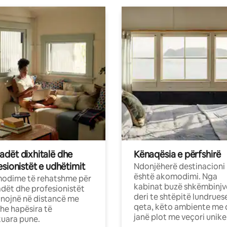
dët dixhitalë dhe
Kënaqësia e përfshirë
sionistët e udhëtimit
Ndonjëherë destinacioni
është akomodimi. Nga
odime të rehatshme për
kabinat buzë shkëmbinjv
ët dhe profesionistët
deri te shtëpitë lundrues
nojnë në distancë me
qeta, këto ambiente me 
dhe hapësira të
janë plot me veçori unike
uara pune.