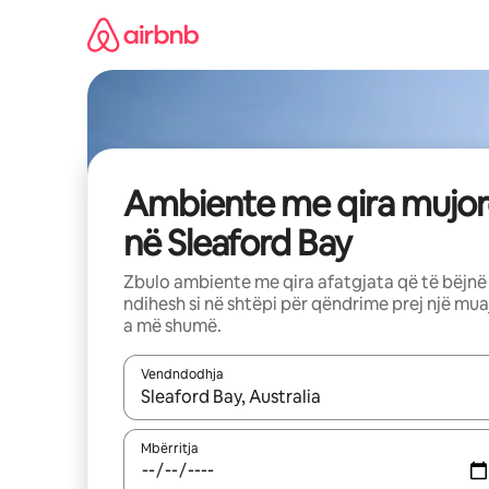
Kalo
te
përmbajtja
Ambiente me qira mujor
në Sleaford Bay
Zbulo ambiente me qira afatgjata që të bëjnë
ndihesh si në shtëpi për qëndrime prej një mua
a më shumë.
Vendndodhja
Kur rezultatet të jenë të disponueshme, lëviz me 
Mbërritja