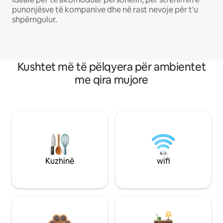
punonjësve të kompanive dhe në rast nevoje për t'u
shpërngulur.
Kushtet më të pëlqyera për ambientet
me qira mujore
Kuzhinë
wifi