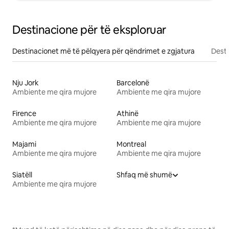
Destinacione për të eksploruar
Destinacionet më të pëlqyera për qëndrimet e zgjatura
Desti
Nju Jork
Barcelonë
Ambiente me qira mujore
Ambiente me qira mujore
Firence
Athinë
Ambiente me qira mujore
Ambiente me qira mujore
Majami
Montreal
Ambiente me qira mujore
Ambiente me qira mujore
Siatëll
Shfaq më shumë
Ambiente me qira mujore