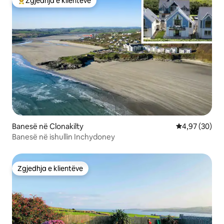
Zgjedhja e klientëve
Më të mirat e zgjedhjeve të klientëve
Banesë në Clonakilty
Vlerësimi mes
4,97 (30)
Banesë në ishullin Inchydoney
Zgjedhja e klientëve
Zgjedhja e klientëve