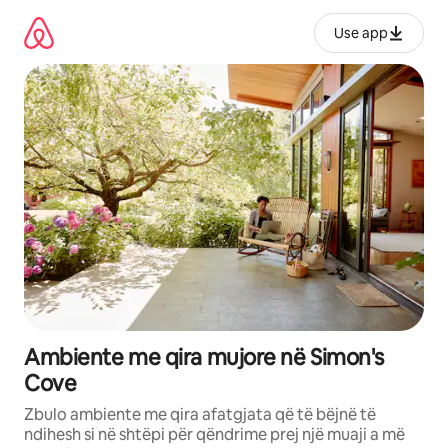
Kalo
te
Use app
përmbajtja
Ambiente me qira mujore në Simon's
Cove
Zbulo ambiente me qira afatgjata që të bëjnë të
ndihesh si në shtëpi për qëndrime prej një muaji a më