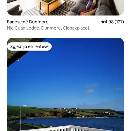
Banesë në Dunmore
Vlerësimi mesa
4,98 (127)
Një Cuan Lodge, Dunmore, Clonakplace}.
Zgjedhja e klientëve
Zgjedhja e klientëve