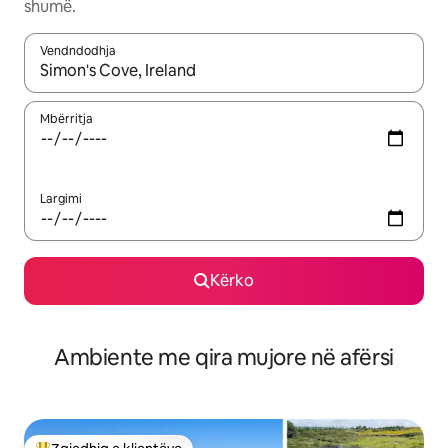
shumë.
Vendndodhja
Kur rezultatet të jenë të disponueshme, lëviz me butonat e shig
Mbërritja
Largimi
Kërko
Ambiente me qira mujore në afërsi