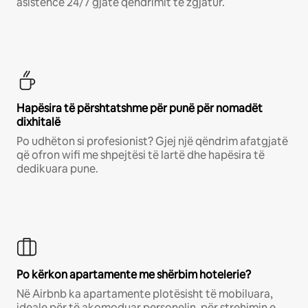
asistencë 24/7 gjatë qëndrimit të zgjatur.
Hapësira të përshtatshme për punë për nomadët
dixhitalë
Po udhëton si profesionist? Gjej një qëndrim afatgjatë
që ofron wifi me shpejtësi të lartë dhe hapësira të
dedikuara pune.
Po kërkon apartamente me shërbim hotelerie?
Në Airbnb ka apartamente plotësisht të mobiluara,
ideale për të akomoduar personelin, për strehimin e