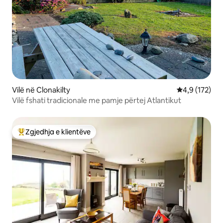
Vilë në Clonakilty
Vlerësimi mes
4,9 (172)
Vilë fshati tradicionale me pamje përtej Atlantikut
Zgjedhja e klientëve
Më të mirat e zgjedhjeve të klientëve