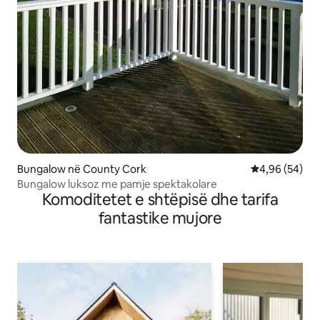
Bungalow në County Cork
Vlerësimi mes
4,96 (54)
Bungalow luksoz me pamje spektakolare
Komoditetet e shtëpisë dhe tarifa
fantastike mujore