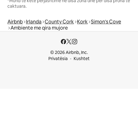
*Mund të ketë përjashtime në disa zona dhe për disa prona të
caktuara.
Airbnb
Irlanda
County Cork
Kork
Simon's Cove
Ambiente me qira mujore
© 2026 Airbnb, Inc.
Privatësia
Kushtet