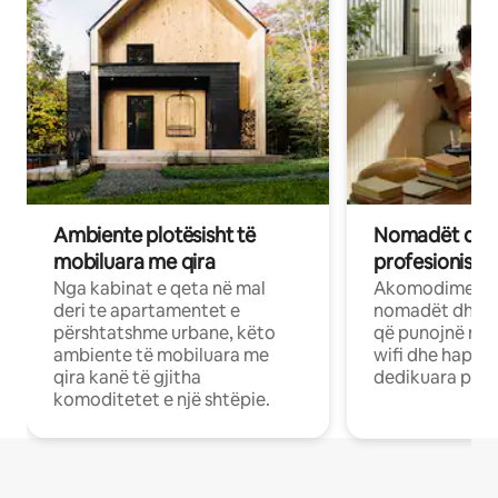
Ambiente plotësisht të
Nomadët dixh
mobiluara me qira
profesionistët
Nga kabinat e qeta në mal
Akomodime të 
deri te apartamentet e
nomadët dhe pr
përshtatshme urbane, këto
që punojnë në 
ambiente të mobiluara me
wifi dhe hapësi
qira kanë të gjitha
dedikuara pune
komoditetet e një shtëpie.