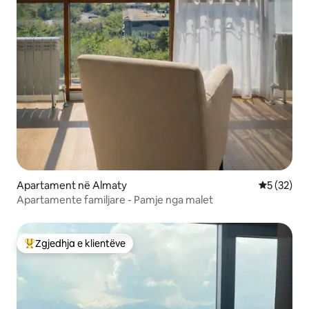
Apartament në Almaty
Vlerësimi 
5 (32)
Apartamente familjare - Pamje nga malet
Zgjedhja e klientëve
Më të mirat e zgjedhjeve të klientëve