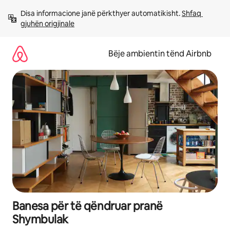
Kalo
Disa informacione janë përkthyer automatikisht. 
Shfaq 
te
gjuhën origjinale
përmbajtja
Bëje ambientin tënd Airbnb
Banesa për të qëndruar pranë
Shymbulak