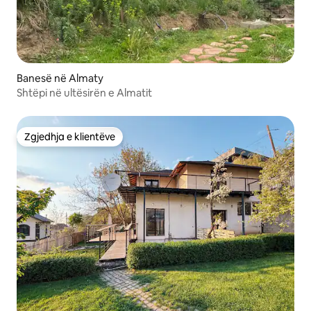
Banesë në Almaty
Shtëpi në ultësirën e Almatit
Zgjedhja e klientëve
Zgjedhja e klientëve