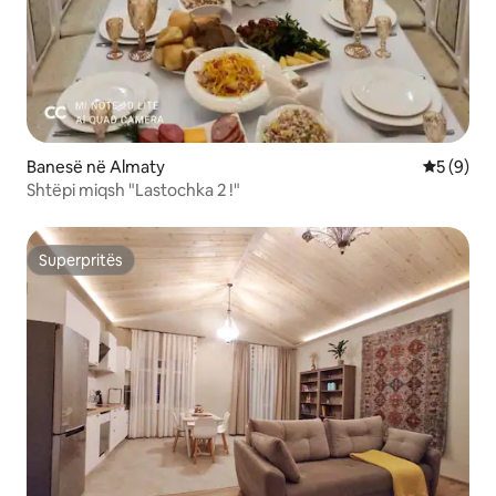
Banesë në Almaty
Vlerësimi
5 (9)
Shtëpi miqsh "Lastochka 2 !"
Superpritës
Superpritës