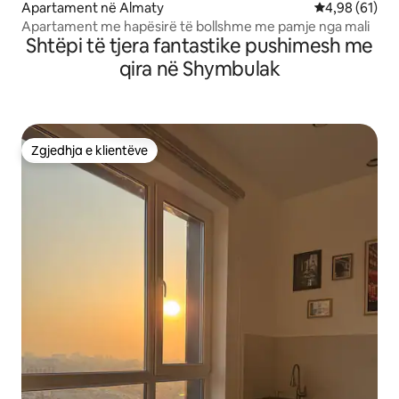
Apartament në Almaty
Vlerësimi mes
4,98 (61)
Apartament me hapësirë të bollshme me pamje nga mali
Shtëpi të tjera fantastike pushimesh me
qira në Shymbulak
Zgjedhja e klientëve
Zgjedhja e klientëve