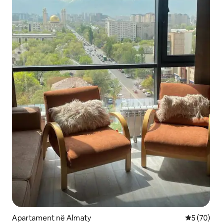
Apartament në Almaty
Vlerësimi 
5 (70)