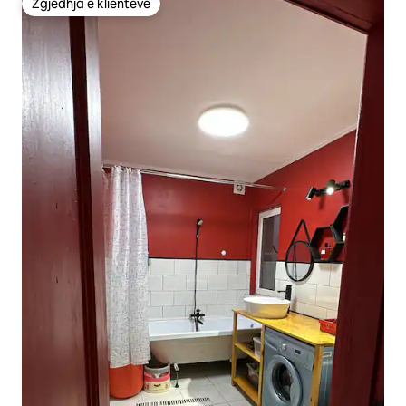
Zgjedhja e klientëve
Zgjedhja e klientëve