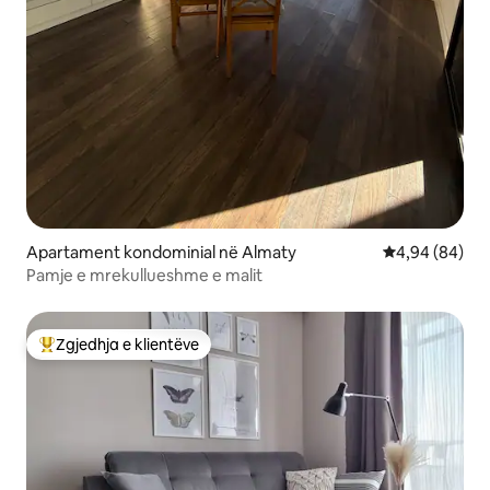
Apartament kondominial në Almaty
Vlerësimi mes
4,94 (84)
Pamje e mrekullueshme e malit
Zgjedhja e klientëve
Më të mirat e zgjedhjeve të klientëve