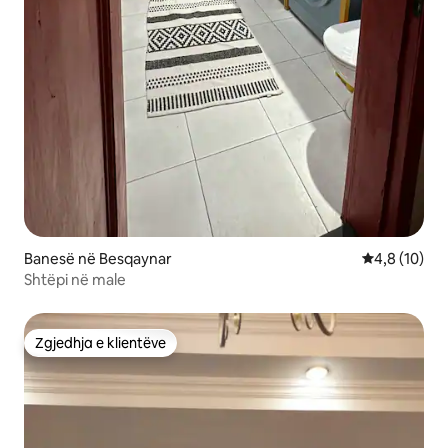
Banesë në Besqaynar
Vlerësimi me
4,8 (10)
Shtëpi në male
Zgjedhja e klientëve
Zgjedhja e klientëve