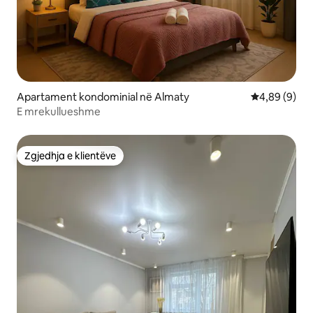
Apartament kondominial në Almaty
Vlerësimi me
4,89 (9)
E mrekullueshme
Zgjedhja e klientëve
Zgjedhja e klientëve