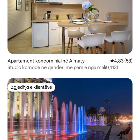
Apartament kondominial në Almaty
Vlerësimi mes
4,83 (53)
Studio komode në qendër, me pamje nga mali! (413)
Zgjedhja e klientëve
Zgjedhja e klientëve