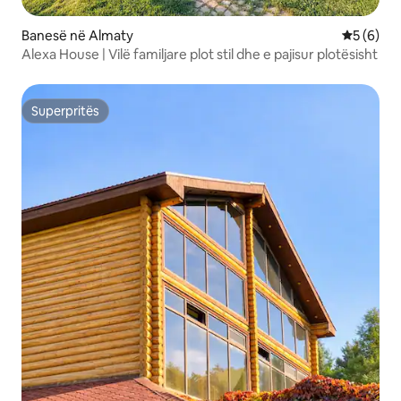
Banesë në Almaty
Vlerësimi
5 (6)
Alexa House | Vilë familjare plot stil dhe e pajisur plotësisht
Superpritës
Superpritës