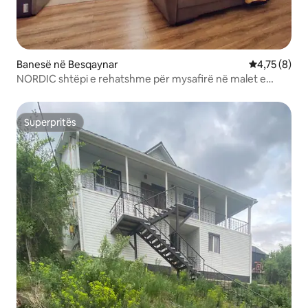
Banesë në Besqaynar
Vlerësimi me
4,75 (8)
NORDIC shtëpi e rehatshme për mysafirë në malet e
Almatit
Superpritës
Superpritës