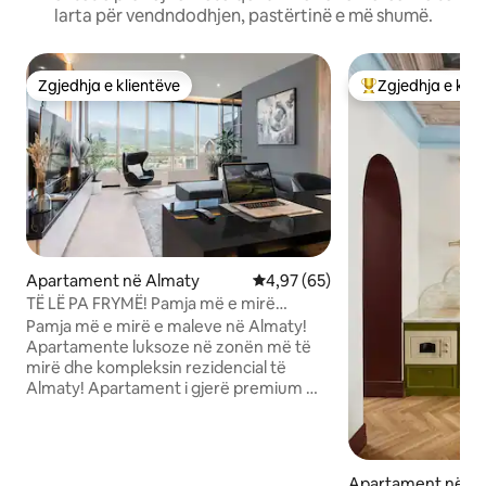
larta për vendndodhjen, pastërtinë e më shumë.
Zgjedhja e klientëve
Zgjedhja e klie
Zgjedhja e klientëve
Më të mirat e zgj
Apartament në Almaty
Vlerësimi mesatar 4,97 nga 5, 
4,97 (65)
TË LË PA FRYMË! Pamja më e mirë
malore në Almaty!
Pamja më e mirë e maleve në Almaty!
Apartamente luksoze në zonën më të
mirë dhe kompleksin rezidencial të
Almaty! Apartament i gjerë premium me
një pamje marramendëse dhe rinovim
cilësor me materiale të shtrenjta. Një
ekip i tërë dizajnerësh me përvojë
funksionuan në ambientin e brendshëm.
Apartament në A