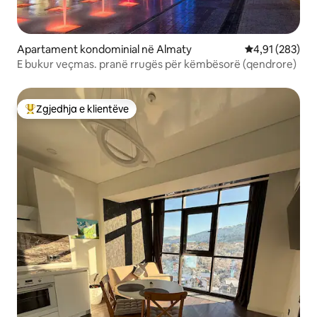
Apartament kondominial në Almaty
Vlerësimi mesa
4,91 (283)
E bukur veçmas. pranë rrugës për këmbësorë (qendrore)
Zgjedhja e klientëve
Më të mirat e zgjedhjeve të klientëve