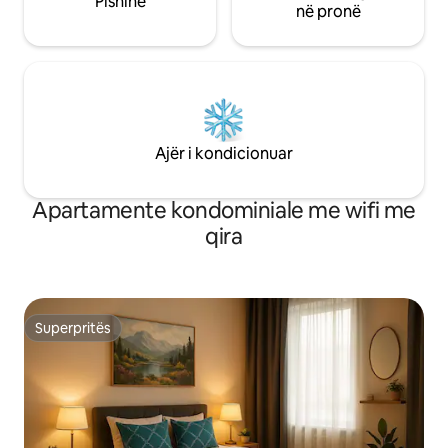
Pishinë
në pronë
Ajër i kondicionuar
Apartamente kondominiale me wifi me
qira
Superpritës
Superpritës