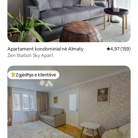
Apartament kondominial në Almaty
Vlerësimi mesa
4,97 (159)
Zen Station Sky Apart
Zgjedhja e klientëve
Më të mirat e zgjedhjeve të klientëve