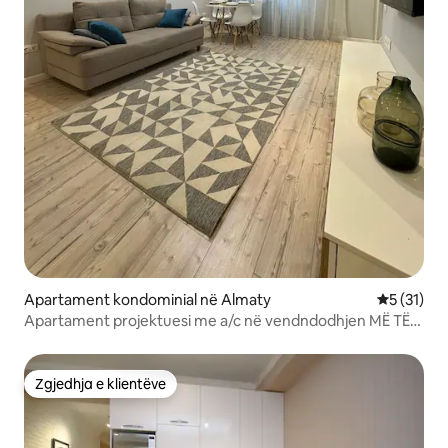
Apartament kondominial në Almaty
Vlerësimi 
5 (31)
Apartament projektuesi me a/c në vendndodhjen MË TË
MIRË.
Zgjedhja e klientëve
Zgjedhja e klientëve