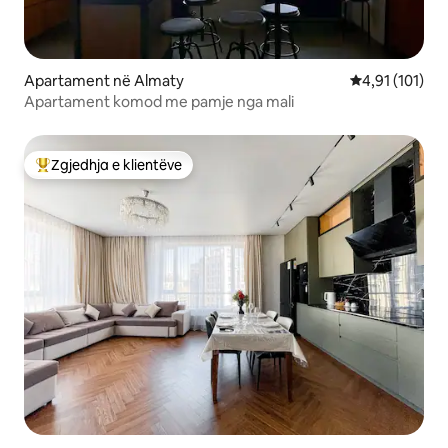
Apartament në Almaty
Vlerësimi mesa
4,91 (101)
Apartament komod me pamje nga mali
Zgjedhja e klientëve
Më të mirat e zgjedhjeve të klientëve