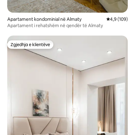
Apartament kondominial në Almaty
Vlerësimi mes
4,9 (109)
Apartament i rehatshëm në qendër të Almaty
Zgjedhja e klientëve
Zgjedhja e klientëve