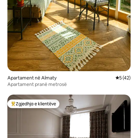
Apartament në Almaty
Vlerësimi 
5 (42)
Apartament pranë metrosë
Zgjedhja e klientëve
Më të mirat e zgjedhjeve të klientëve