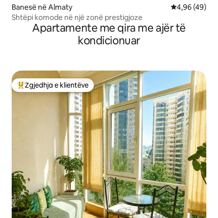
Banesë në Almaty
Vlerësimi mes
4,96 (49)
Shtëpi komode në një zonë prestigjoze
Apartamente me qira me ajër të
kondicionuar
Zgjedhja e klientëve
Më të mirat e zgjedhjeve të klientëve