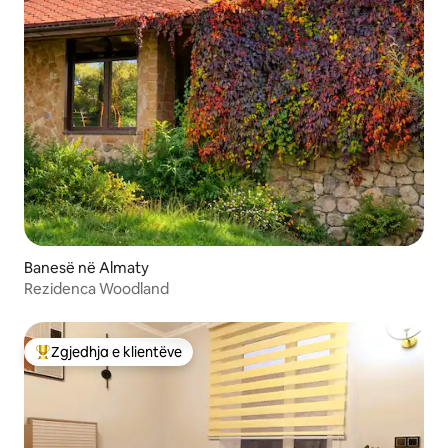
Banesë në Almaty
Rezidenca Woodland
Zgjedhja e klientëve
Më të mirat e zgjedhjeve të klientëve