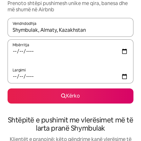
Prenoto shtëpi pushimesh unike me qira, banesa dhe
më shumë në Airbnb
Vendndodhja
Kur rezultatet të jenë të disponueshme, lëviz me butonat e shig
Mbërritja
Largimi
Kërko
Shtëpitë e pushimit me vlerësimet më të
larta pranë Shymbulak
Klientët e pranojnë: këto qëndrime kanë vlerësime të