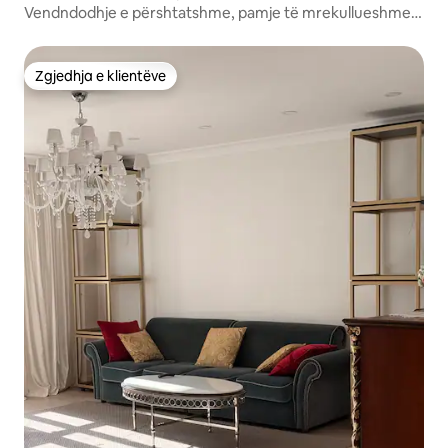
Vendndodhje e përshtatshme, pamje të mrekullueshme
të maleve dhe qytetit!
Zgjedhja e klientëve
Zgjedhja e klientëve