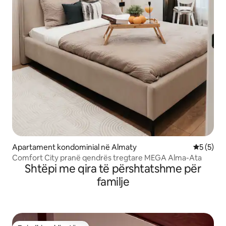
Apartament kondominial në Almaty
Vlerësimi
5 (5)
Comfort City pranë qendrës tregtare MEGA Alma-Ata
Shtëpi me qira të përshtatshme për
familje