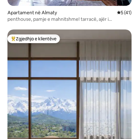
Apartament në Almaty
Vlerësimi 
5 (41)
penthouse, pamje e mahnitshme! tarracë, ajër i
kondicionuar kudo
Zgjedhja e klientëve
Më të mirat e zgjedhjeve të klientëve