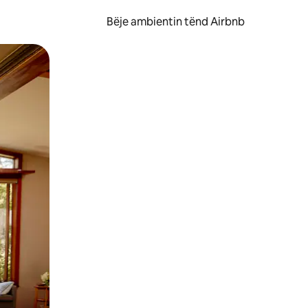
Bëje ambientin tënd Airbnb
ëvizur ekranin.