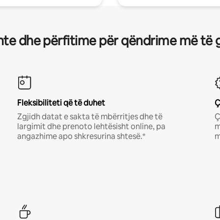
te dhe përfitime për qëndrime më të 
Fleksibiliteti që të duhet
Ç
Zgjidh datat e sakta të mbërritjes dhe të
Ç
largimit dhe prenoto lehtësisht online, pa
m
angazhime apo shkresurina shtesë.*
m