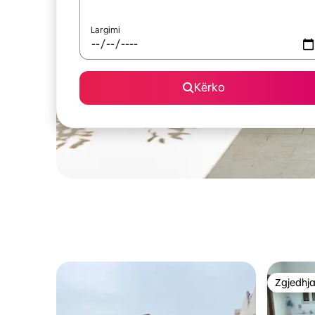
Largimi
Kërko
Zgjedhja
Zgjedhja