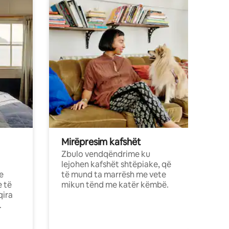
Mirëpresim kafshët
Zbulo vendqëndrime ku
lejohen kafshët shtëpiake, që
e
të mund ta marrësh me vete
e të
mikun tënd me katër këmbë.
qira
.