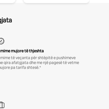
gjata
mime mujore të thjeshta
mime të veçanta për shtëpitë e pushimeve
e qira afatgjata dhe me një pagesë të vetme
ujore pa tarifa shtesë.*