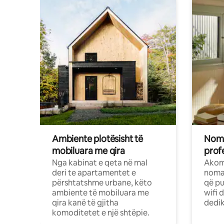
Ambiente plotësisht të
Noma
mobiluara me qira
profe
Nga kabinat e qeta në mal
Akom
deri te apartamentet e
nomad
përshtatshme urbane, këto
që pu
ambiente të mobiluara me
wifi 
qira kanë të gjitha
dedik
komoditetet e një shtëpie.