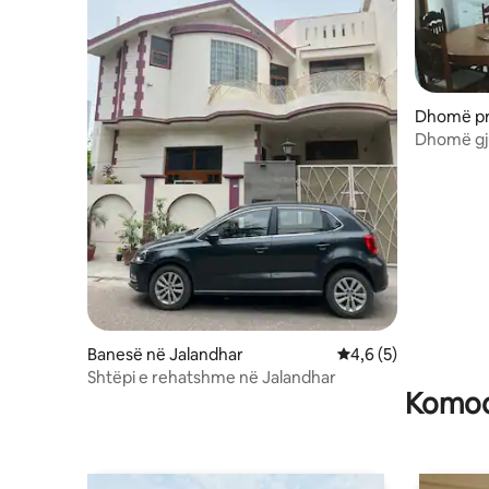
Dhomë pri
Dhomë gj
Banesë në Jalandhar
Vlerësimi mesatar 4,
4,6 (5)
Shtëpi e rehatshme në Jalandhar
Komodi