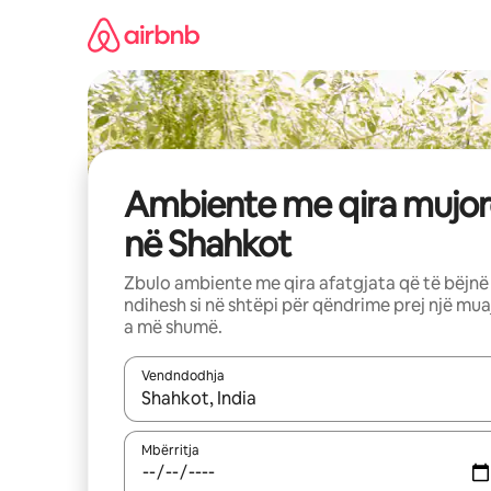
Kalo
te
përmbajtja
Ambiente me qira mujor
në Shahkot
Zbulo ambiente me qira afatgjata që të bëjnë
ndihesh si në shtëpi për qëndrime prej një mua
a më shumë.
Vendndodhja
Kur rezultatet të jenë të disponueshme, lëviz me 
Mbërritja