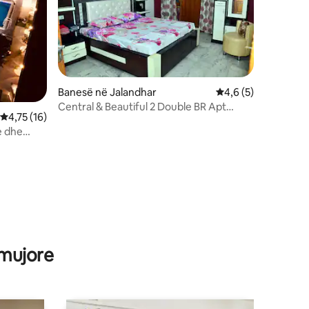
Banesë në Jalandhar
Vlerësimi mesatar 4
4,6 (5)
Central & Beautiful 2 Double BR Apt
Vlerësimi mesatar 4,75 nga 5, 16 vlerësime
4,75 (16)
n/Model Town
e dhe
 mujore