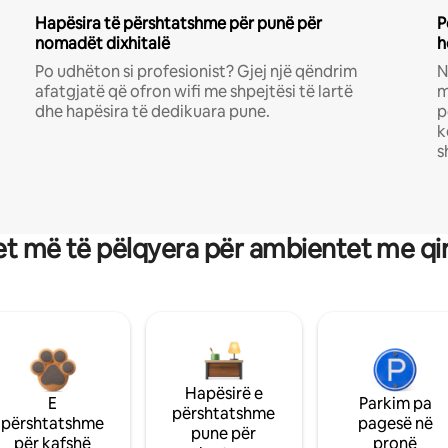
Hapësira të përshtatshme për punë për
P
nomadët dixhitalë
h
Po udhëton si profesionist? Gjej një qëndrim
N
afatgjatë që ofron wifi me shpejtësi të lartë
m
dhe hapësira të dedikuara pune.
p
k
s
t më të pëlqyera për ambientet me qi
Hapësirë e
E
Parkim pa
përshtatshme
përshtatshme
pagesë në
pune për
për kafshë
pronë