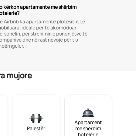
o kërkon apartamente me shërbim
otelerie?
ë Airbnb ka apartamente plotësisht të
obiluara, ideale për të akomoduar
ersonelin, për strehimin e punonjësve të
ompanive dhe në rast nevoje për t'u
hpërngulur.
ra mujore
Apartament
Palestër
me shërbim
hotelerie