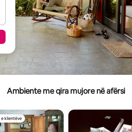
Ambiente me qira mujore në afërsi
 e klientëve
 e klientëve