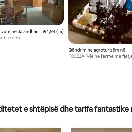
vate në Jalandhar
Vlerësimi mesatar 4,94 nga 5, 16 vlerësime
4,94 (16)
umi e qetë
Qëndrim në agroturizëm në J
alandhar
FOLEJA (vilë në fermë me fjetj
mëngjes)
6 nga 5, 5 vlerësime
tetet e shtëpisë dhe tarifa fantastike