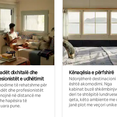
dët dixhitalë dhe
Kënaqësia e përfshirë
sionistët e udhëtimit
Ndonjëherë destinacioni
është akomodimi. Nga
odime të rehatshme për
kabinat buzë shkëmbinjv
ët dhe profesionistët
deri te shtëpitë lundrues
nojnë në distancë me
qeta, këto ambiente me 
dhe hapësira të
janë plot me veçori unike
uara pune.