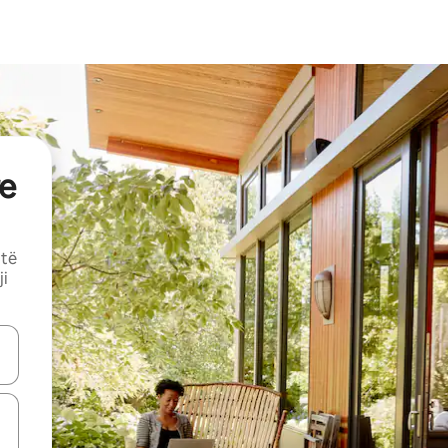
e
 të
ji
butonat e shigjetave lart e poshtë ose eksploro duke prekur ose duke l