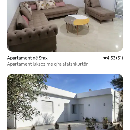
Apartament në Sfax
Vlerësimi mes
4,53 (51)
Apartament luksoz me qira afatshkurtër