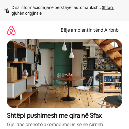
Kalo
Disa informacione janë përkthyer automatikisht. 
Shfaq 
te
gjuhën origjinale
përmbajtja
Bëje ambientin tënd Airbnb
Shtëpi pushimesh me qira në Sfax
Gjej dhe prenoto akomodime unike në Airbnb