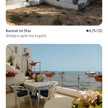
Banesë në Sfax
Vlerësimi mes
4,75 (12)
Shtëpi e qetë me kopsht