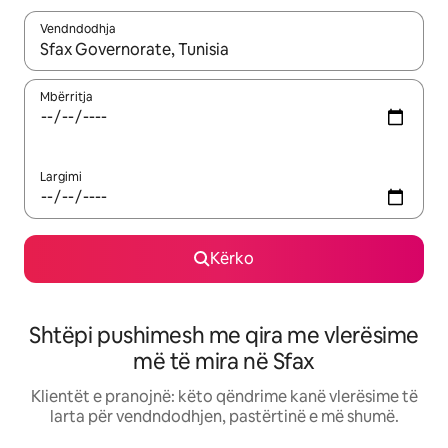
Vendndodhja
Kur rezultatet të jenë të disponueshme, lëviz me butonat e shig
Mbërritja
Largimi
Kërko
Shtëpi pushimesh me qira me vlerësime
më të mira në Sfax
Klientët e pranojnë: këto qëndrime kanë vlerësime të
larta për vendndodhjen, pastërtinë e më shumë.