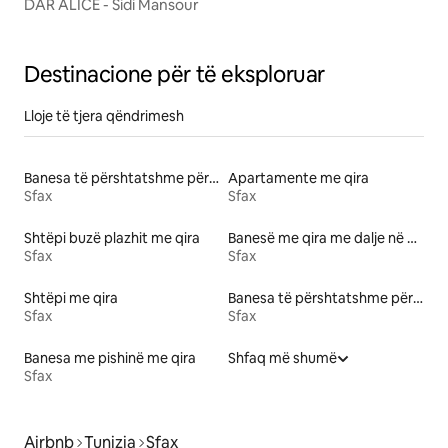
DAR ALICE - Sidi Mansour
Destinacione për të eksploruar
Lloje të tjera qëndrimesh
Banesa të përshtatshme për familje me qira
Apartamente me qira
Sfax
Sfax
Shtëpi buzë plazhit me qira
Banesë me qira me dalje në plazh
Sfax
Sfax
Shtëpi me qira
Banesa të përshtatshme për kafshë me qira
Sfax
Sfax
Banesa me pishinë me qira
Shfaq më shumë
Sfax
Airbnb
Tunizia
Sfax