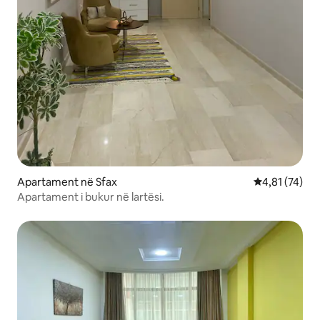
Apartament në Sfax
Vlerësimi mes
4,81 (74)
Apartament i bukur në lartësi.