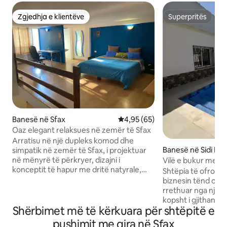
Zgjedhja e klientëve
Superpritës
Zgjedhja e klientëve
Superpritës
Banesë në Sfax
Vlerësimi mesatar 4,95 nga 5, 
4,95 (65)
Oaz elegant relaksues në zemër të Sfax
Arratisu në një dupleks komod dhe
Banesë në Sidi Ma
simpatik në zemër të Sfax, i projektuar
në mënyrë të përkryer, dizajni i
Vilë e bukur me pi
konceptit të hapur me dritë natyrale,
Shtëpia të ofron n
kuzhina e pajisur plotësisht ofron
biznesin tënd ose 
gjithçka që ju nevojitet për të përgatitur
rrethuar nga një p
ushqime dhe për t 'i shijuar ato në zonën
kopsht i gjithanshë
e rehatshme të ngrënies me dritë
Shërbimet më të kërkuara për shtëpitë e
një dhomë ndenjjej
ambienti, e bën atë një shtëpi të
dhoma gjumi, dy ba
pushimit me qira në Sfax