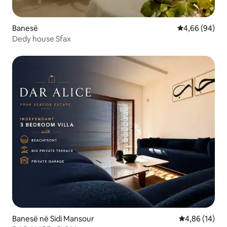
Banesë
Vlerësimi mes
4,66 (94)
Dedy house Sfax
Banesë në Sidi Mansour
Vlerësimi mes
4,86 (14)