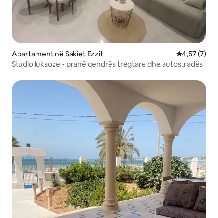
Apartament në Sakiet Ezzit
Vlerësimi me
4,57 (7)
Studio luksoze • pranë qendrës tregtare dhe autostradës