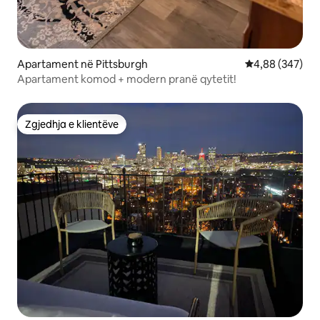
Apartament në Pittsburgh
Vlerësimi mesa
4,88 (347)
Apartament komod + modern pranë qytetit!
Zgjedhja e klientëve
Zgjedhja e klientëve