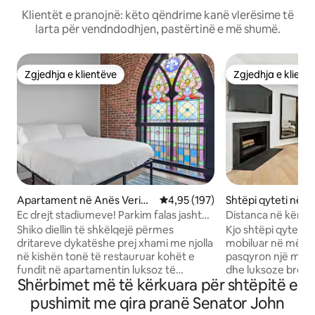
Klientët e pranojnë: këto qëndrime kanë vlerësime të
larta për vendndodhjen, pastërtinë e më shumë.
Zgjedhja e klientëve
Zgjedhja e klient
Zgjedhja e klientëve
Zgjedhja e klient
Apartament në Anës Verior
Vlerësimi mesatar 4,95 nga 5, 1
4,95 (197)
Shtëpi qyteti në P
e
Ec drejt stadiumeve! Parkim falas jashtë
Distanca në këmbë
rrugës!
Shtëpi qyteti me 
Shiko diellin të shkëlqejë përmes
Kjo shtëpi qyteti
dritareve dykatëshe prej xhami me njolla
mobiluar në mënyr
në kishën tonë të restauruar kohët e
pasqyron një mën
fundit në apartamentin luksoz të
dhe luksoze bren
Shërbimet më të kërkuara për shtëpitë e
restauruar të vitit 1800! Me një plan të
nga PPG Paints Ar
hapur me dy kate me dy dhoma gjumi të
qytetit dhe më shumë. E përk
pushimit me qira pranë Senator John
mëdha, dy banja të plota, një kuzhinë të
një ekzekutiv vizi