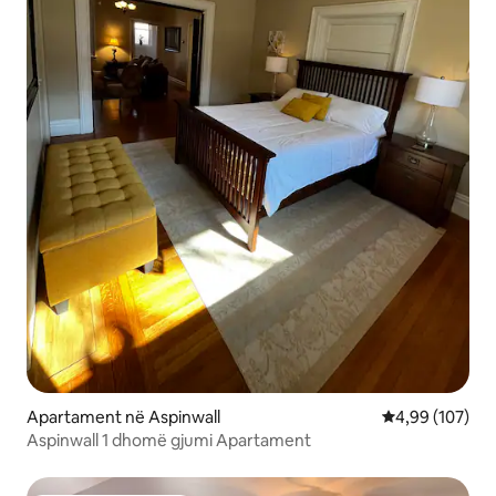
Apartament në Aspinwall
Vlerësimi mesa
4,99 (107)
Aspinwall 1 dhomë gjumi Apartament