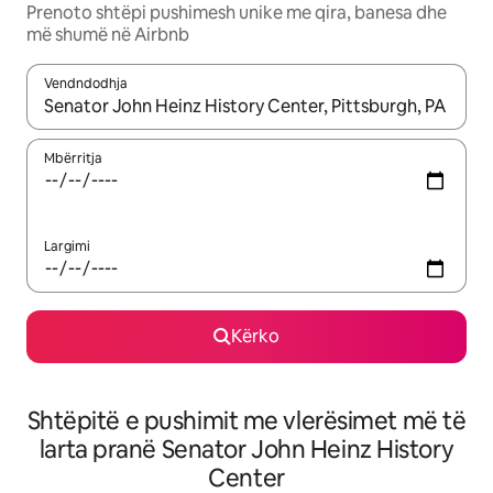
Prenoto shtëpi pushimesh unike me qira, banesa dhe
më shumë në Airbnb
Vendndodhja
Kur rezultatet të jenë të disponueshme, lëviz me butonat e shig
Mbërritja
Largimi
Kërko
Shtëpitë e pushimit me vlerësimet më të
larta pranë Senator John Heinz History
Center