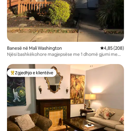
Banesë në Mali Washington
Vlerësimi mesa
4,85 (208)
Njësi bashkëkohore magjepsëse me 1 dhomë gjumi me
pamje
Zgjedhja e klientëve
Më të mirat e zgjedhjeve të klientëve