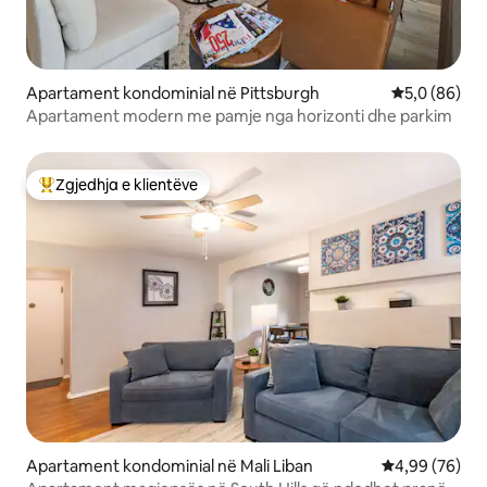
Apartament kondominial në Pittsburgh
Vlerësimi me
5,0 (86)
Apartament modern me pamje nga horizonti dhe parkim
Zgjedhja e klientëve
Më të mirat e zgjedhjeve të klientëve
Apartament kondominial në Mali Liban
Vlerësimi mes
4,99 (76)