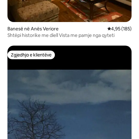
Banesë në Anës Veriore
Vlerësimi mesa
4,95 (185)
Shtëpi historike me diell Vista me pamje nga qyteti
Zgjedhja e klientëve
Zgjedhja e klientëve