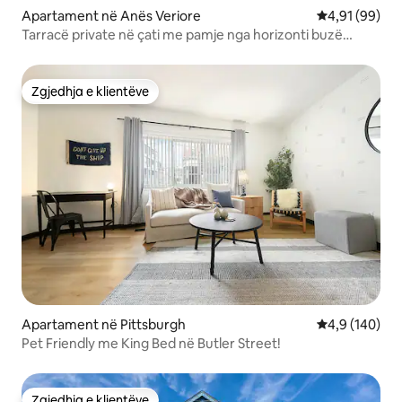
Apartament në Anës Veriore
Vlerësimi mes
4,91 (99)
Tarracë private në çati me pamje nga horizonti buzë
shkëmbit
Zgjedhja e klientëve
Zgjedhja e klientëve
Apartament në Pittsburgh
Vlerësimi mes
4,9 (140)
Pet Friendly me King Bed në Butler Street!
Zgjedhja e klientëve