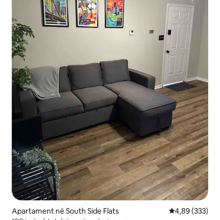
Apartament në South Side Flats
Vlerësimi mesa
4,89 (333)