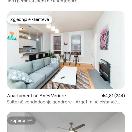
1BR i përshtatshëm në anën jugore
Zgjedhja e klientëve
Zgjedhja e klientëve
Apartament në Anës Veriore
Vlerësimi mesa
4,81 (244)
Suite në vendndodhje qendrore - Argëtim në distancë
ecjeje
Superpritës
Superpritës