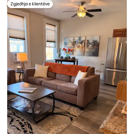
Zgjedhja e klientëve
Zgjedhja e klientëve