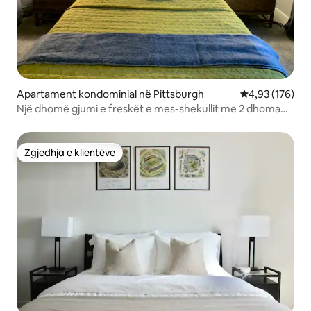
Apartament kondominial në Pittsburgh
Vlerësimi mesa
4,93 (176)
Një dhomë gjumi e freskët e mes-shekullit me 2 dhoma
gjumi në zonën lindore
Zgjedhja e klientëve
Zgjedhja e klientëve