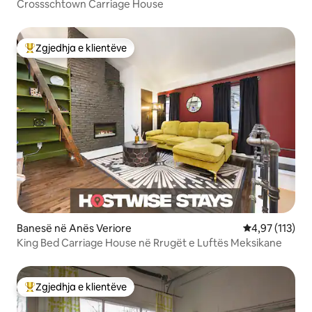
Crossschtown Carriage House
Zgjedhja e klientëve
Më të mirat e zgjedhjeve të klientëve
Banesë në Anës Veriore
Vlerësimi mesa
4,97 (113)
King Bed Carriage House në Rrugët e Luftës Meksikane
Zgjedhja e klientëve
Më të mirat e zgjedhjeve të klientëve