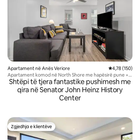
Apartament në Anës Veriore
Vlerësimi mesa
4,78 (150)
Apartament komod në North Shore me hapësirë pune +
Shtëpi të tjera fantastike pushimesh me
parkim
qira në Senator John Heinz History
Center
Zgjedhja e klientëve
Zgjedhja e klientëve