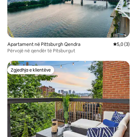
Apartament në Pittsburgh Qendra
Vlerësimi m
5,0 (3)
Përvojë në qendër të Pitsburgut
Zgjedhja e klientëve
Zgjedhja e klientëve