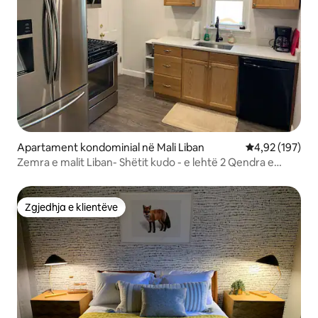
Apartament kondominial në Mali Liban
Vlerësimi mesa
4,92 (197)
Zemra e malit Liban- Shëtit kudo - e lehtë 2 Qendra e
qytetit
Zgjedhja e klientëve
Zgjedhja e klientëve