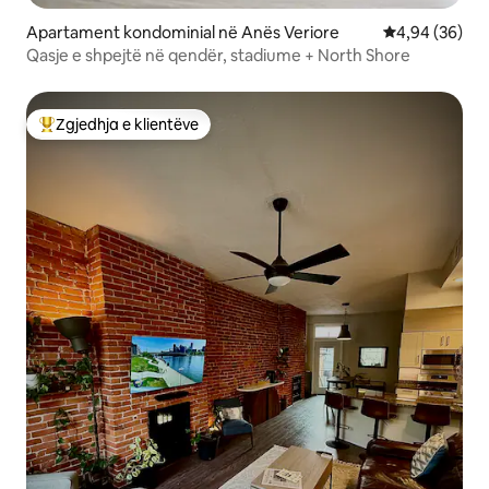
Apartament kondominial në Anës Veriore
Vlerësimi mes
4,94 (36)
Qasje e shpejtë në qendër, stadiume + North Shore
Zgjedhja e klientëve
Më të mirat e zgjedhjeve të klientëve