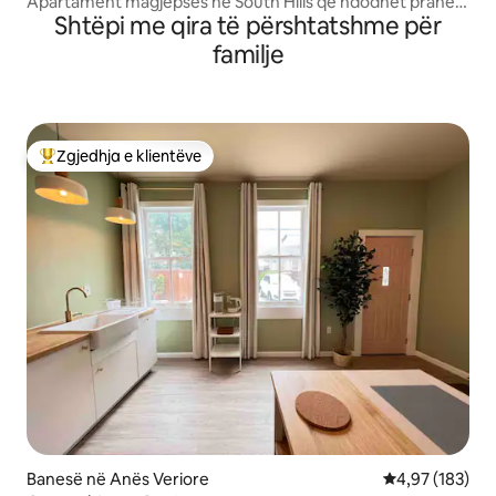
Apartament magjepsës në South Hills që ndodhet pranë
Shtëpi me qira të përshtatshme për
parqeve
familje
Zgjedhja e klientëve
Më të mirat e zgjedhjeve të klientëve
Banesë në Anës Veriore
Vlerësimi mesa
4,97 (183)