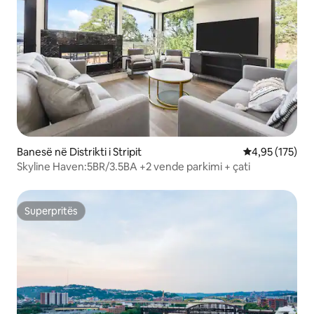
Banesë në Distrikti i Stripit
Vlerësimi mesa
4,95 (175)
Skyline Haven:5BR/3.5BA +2 vende parkimi + çati
Superpritës
Superpritës