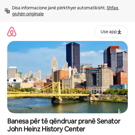
Kalo
Disa informacione janë përkthyer automatikisht. 
Shfaq 
te
gjuhën origjinale
përmbajtja
Use app
Banesa për të qëndruar pranë Senator
John Heinz History Center