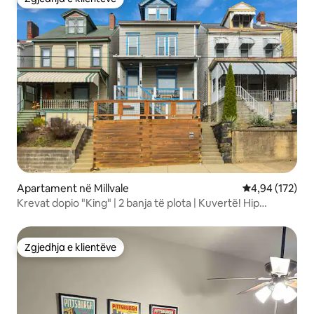
Zgjedhja e klientëve
Apartament në Millvale
Vlerësimi mesa
4,94 (172)
Krevat dopio "King" | 2 banja të plota | Kuvertë! Hip
Millvale!
Zgjedhja e klientëve
Zgjedhja e klientëve