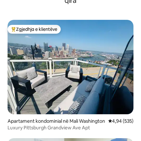
qira
Zgjedhja e klientëve
Më të mirat e zgjedhjeve të klientëve
Apartament kondominial në Mali Washington
Vlerësimi mesa
4,94 (535)
Luxury Pittsburgh Grandview Ave Apt