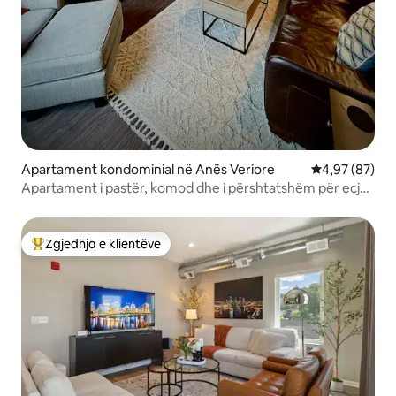
Apartament kondominial në Anës Veriore
Vlerësimi mes
4,97 (87)
Apartament i pastër, komod dhe i përshtatshëm për ecje
me përmirësime luksoze
Zgjedhja e klientëve
Më të mirat e zgjedhjeve të klientëve