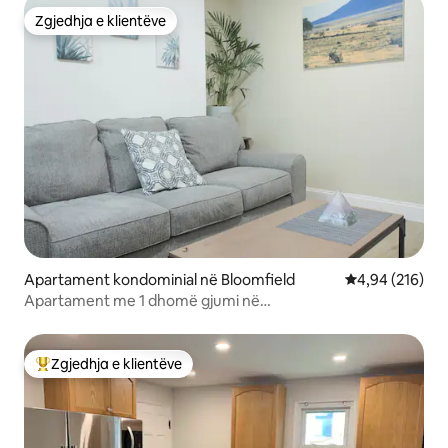
Zgjedhja e klientëve
Zgjedhja e klientëve
Apartament kondominial në Bloomfield
Vlerësimi mesa
4,94 (216)
Apartament me 1 dhomë gjumi në
Bloomfield/Lawrenceville
Zgjedhja e klientëve
Më të mirat e zgjedhjeve të klientëve