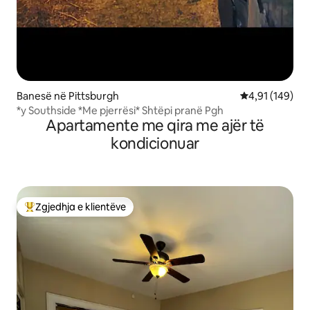
Banesë në Pittsburgh
Vlerësimi mesa
4,91 (149)
*y Southside *Me pjerrësi* Shtëpi pranë Pgh
Apartamente me qira me ajër të
kondicionuar
Zgjedhja e klientëve
Më të mirat e zgjedhjeve të klientëve