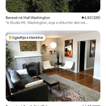
Banesë në Mali Washington
Vlerësimi mesa
4,93 (329)
*e Studio Mt. Washington, ecje e shkurtër deri në
Grandview!*
Zgjedhja e klientëve
Më të mirat e zgjedhjeve të klientëve