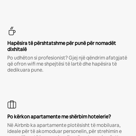
Hapësira të përshtatshme për punë për nomadët
dixhitalë
Po udhëton si profesionist? Gjej një qëndrim afatgjatë
që ofron wifi me shpejtësi të lartë dhe hapësira të
dedikuara pune.
Po kërkon apartamente me shërbim hotelerie?
Në Airbnb ka apartamente plotësisht të mobiluara,
ideale për të akomoduar personelin, për strehimin e