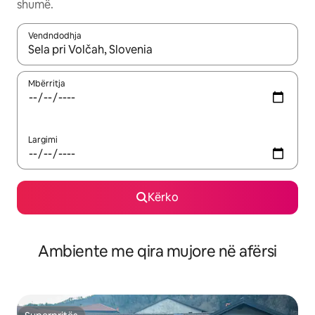
shumë.
Vendndodhja
Kur rezultatet të jenë të disponueshme, lëviz me butonat e shig
Mbërritja
Largimi
Kërko
Ambiente me qira mujore në afërsi