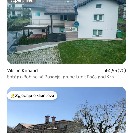
Superpritës
Superpritës
Vilë në Kobarid
Vlerësimi mes
4,95 (20)
Shtëpia Bohinc në Posočje, pranë lumit Soča pod Krn
Zgjedhja e klientëve
Më të mirat e zgjedhjeve të klientëve