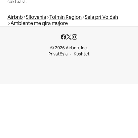
caktuara.
Airbnb
Sllovenia
Tolmin Region
Sela pri Volčah
Ambiente me qira mujore
© 2026 Airbnb, Inc.
Privatësia
Kushtet