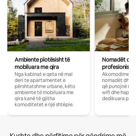
Ambiente plotësisht të
Nomadët dixh
mobiluara me qira
profesionistët
Nga kabinat e qeta në mal
Akomodime të 
deri te apartamentet e
nomadët dhe pr
përshtatshme urbane, këto
që punojnë në 
ambiente të mobiluara me
wifi dhe hapësi
qira kanë të gjitha
dedikuara pune
komoditetet e një shtëpie.
Kushte dhe përfitime për qëndrime më