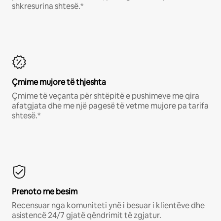
shkresurina shtesë.*
Çmime mujore të thjeshta
Çmime të veçanta për shtëpitë e pushimeve me qira
afatgjata dhe me një pagesë të vetme mujore pa tarifa
shtesë.*
Prenoto me besim
Recensuar nga komuniteti ynë i besuar i klientëve dhe
asistencë 24/7 gjatë qëndrimit të zgjatur.