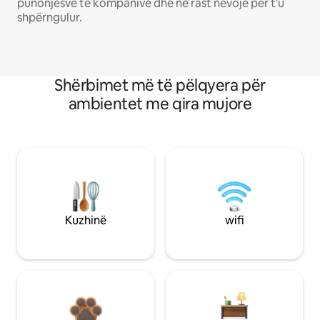
punonjësve të kompanive dhe në rast nevoje për t'u
shpërngulur.
Shërbimet më të pëlqyera për
ambientet me qira mujore
Kuzhinë
wifi