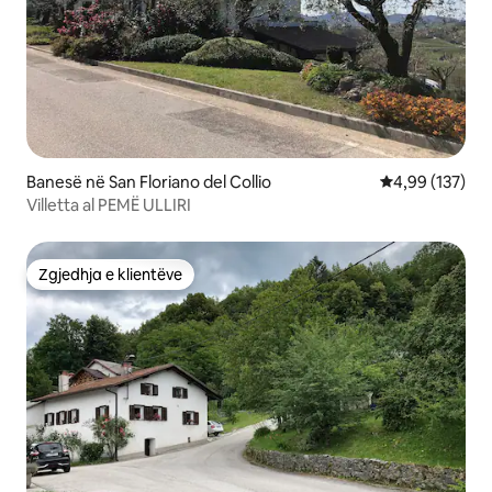
Banesë në San Floriano del Collio
Vlerësimi mesa
4,99 (137)
Villetta al PEMË ULLIRI
Zgjedhja e klientëve
Zgjedhja e klientëve