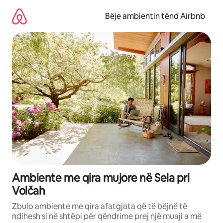
Kalo
te
Bëje ambientin tënd Airbnb
përmbajtja
Ambiente me qira mujore në Sela pri
Volčah
Zbulo ambiente me qira afatgjata që të bëjnë të
ndihesh si në shtëpi për qëndrime prej një muaji a më