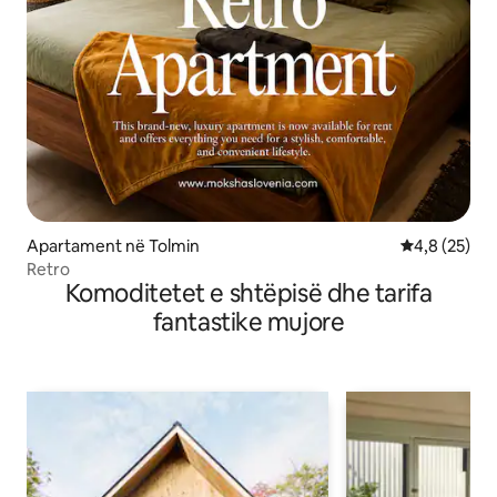
Apartament në Tolmin
Vlerësimi me
4,8 (25)
Retro
Komoditetet e shtëpisë dhe tarifa
fantastike mujore