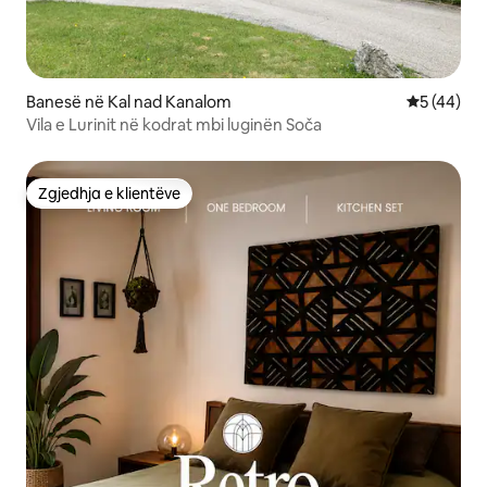
Banesë në Kal nad Kanalom
Vlerësimi 
5 (44)
Vila e Lurinit në kodrat mbi luginën Soča
Zgjedhja e klientëve
Zgjedhja e klientëve