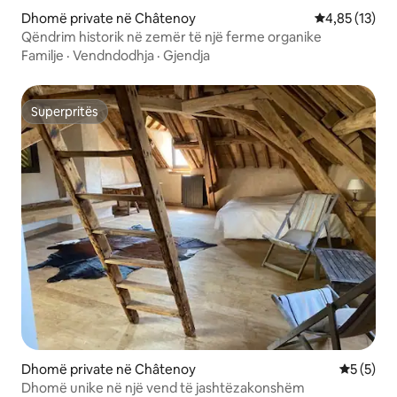
Dhomë private në Châtenoy
Vlerësimi mes
4,85 (13)
Qëndrim historik në zemër të një ferme organike
Familje
·
Vendndodhja
·
Gjendja
Superpritës
Superpritës
Dhomë private në Châtenoy
Vlerësimi
5 (5)
Dhomë unike në një vend të jashtëzakonshëm