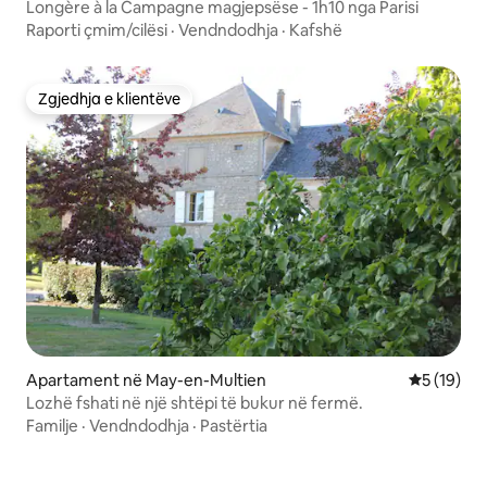
Longère à la Campagne magjepsëse - 1h10 nga Parisi
Raporti çmim/cilësi
·
Vendndodhja
·
Kafshë
Zgjedhja e klientëve
Zgjedhja e klientëve
Apartament në May-en-Multien
Vlerësimi 
5 (19)
Lozhë fshati në një shtëpi të bukur në fermë.
Familje
·
Vendndodhja
·
Pastërtia