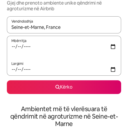
Gjej dhe prenoto ambiente unike qëndrimi në
agroturizme në Airbnb
Vendndodhja
Kur rezultatet të jenë të disponueshme, lëviz me butonat e shig
Mbërritja
Largimi
Kërko
Ambientet më të vlerësuara të
qëndrimit në agroturizme në Seine-et-
Marne