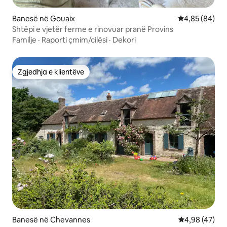
Banesë në Gouaix
Vlerësimi mes
4,85 (84)
Shtëpi e vjetër ferme e rinovuar pranë Provins
Familje
·
Raporti çmim/cilësi
·
Dekori
Zgjedhja e klientëve
Zgjedhja e klientëve
Banesë në Chevannes
Vlerësimi mes
4,98 (47)