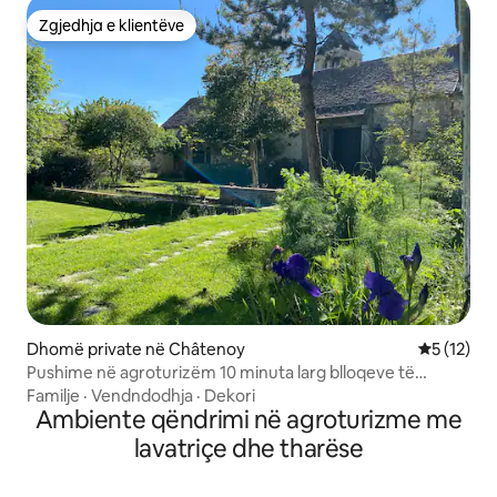
Zgjedhja e klientëve
Zgjedhja e klientëve
Dhomë private në Châtenoy
Vlerësimi 
5 (12)
Pushime në agroturizëm 10 minuta larg blloqeve të
ngjitjes.
Familje
·
Vendndodhja
·
Dekori
Ambiente qëndrimi në agroturizme me
lavatriçe dhe tharëse