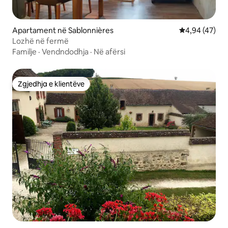
Apartament në Sablonnières
Vlerësimi mes
4,94 (47)
Lozhë në fermë
Familje
·
Vendndodhja
·
Në afërsi
Zgjedhja e klientëve
Zgjedhja e klientëve