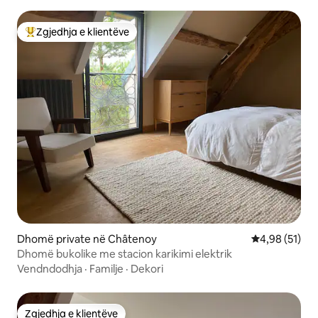
Zgjedhja e klientëve
Më të mirat e zgjedhjeve të klientëve
Dhomë private në Châtenoy
Vlerësimi mes
4,98 (51)
Dhomë bukolike me stacion karikimi elektrik
Vendndodhja
·
Familje
·
Dekori
Zgjedhja e klientëve