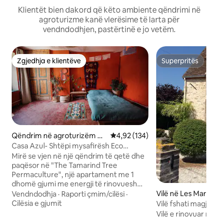
Klientët bien dakord që këto ambiente qëndrimi në
agroturizme kanë vlerësime të larta për
vendndodhjen, pastërtinë e jo vetëm.
Zgjedhja e klientëve
Superpritës
Zgjedhja e klientëve
Superpritës
Qëndrim në agroturizëm në
Vlerësimi mesatar 4,92 nga 5, 1
4,92 (134)
Chevrainvilliers
Casa Azul- Shtëpi mysafirësh Eco
Natural pranë pyllit
Mirë se vjen në një qëndrim të qetë dhe
paqësor në "The Tamarind Tree
Permaculture", një apartament me 1
dhomë gjumi me energji të rinovueshme
dhe të rinovuar në mënyrë natyrale,
Vilë në Les Marêts
Vendndodhja
·
Raporti çmim/cilësi
·
dush privat, kuzhinë të ndërtuar me
Cilësia e gjumit
Vilë fshati magjep
dorë dhe tualetin e thatë më
liqen, Paris 80 km
Vilë e rinovuar në