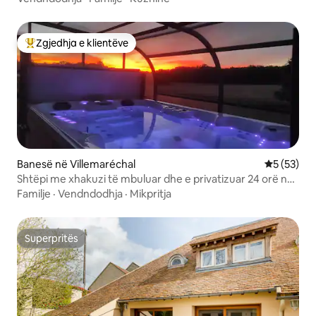
Zgjedhja e klientëve
Më të mirat e zgjedhjeve të klientëve
Banesë në Villemaréchal
Vlerësimi 
5 (53)
Shtëpi me xhakuzi të mbuluar dhe e privatizuar 24 orë në
ditë
Familje
·
Vendndodhja
·
Mikpritja
Superpritës
Superpritës