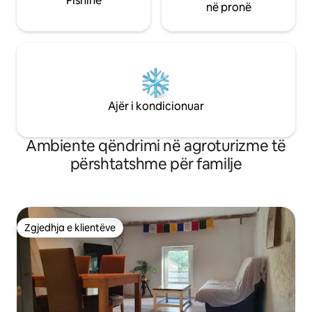
Pishinë
në pronë
Ajër i kondicionuar
Ambiente qëndrimi në agroturizme të
përshtatshme për familje
Zgjedhja e klientëve
Zgjedhja e klientëve