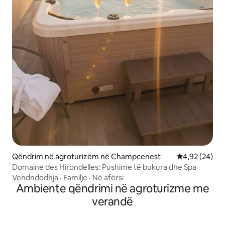
Qëndrim në agroturizëm në Champcenest
Vlerësimi mes
4,92 (24)
Domaine des Hirondelles: Pushime të bukura dhe Spa
Vendndodhja
·
Familje
·
Në afërsi
Ambiente qëndrimi në agroturizme me
verandë