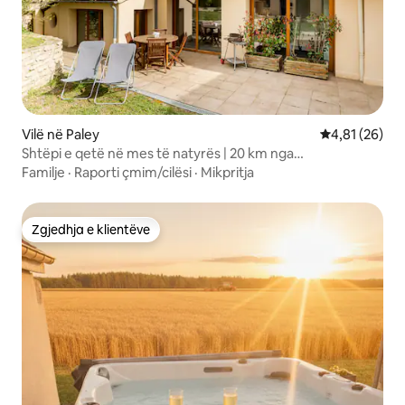
Vilë në Paley
Vlerësimi mes
4,81 (26)
Shtëpi e qetë në mes të natyrës | 20 km nga
Fontainebleau
Familje
·
Raporti çmim/cilësi
·
Mikpritja
Zgjedhja e klientëve
Zgjedhja e klientëve