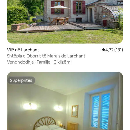
Vilë në Larchant
Vlerësimi mesa
4,72 (131)
Shtëpia e Oborrit të Marais de Larchant
Vendndodhja
·
Familje
·
Çiklizëm
Superpritës
Superpritës