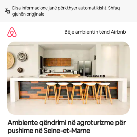
Kalo
Disa informacione janë përkthyer automatikisht. 
Shfaq 
te
gjuhën origjinale
përmbajtja
Bëje ambientin tënd Airbnb
Ambiente qëndrimi në agroturizme për
pushime në Seine-et-Marne