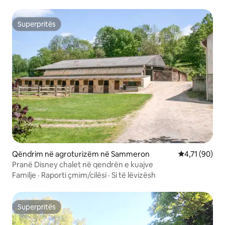
Superpritës
Superpritës
Qëndrim në agroturizëm në Sammeron
Vlerësimi mes
4,71 (90)
Pranë Disney chalet në qendrën e kuajve
Familje
·
Raporti çmim/cilësi
·
Si të lëvizësh
Superpritës
Superpritës