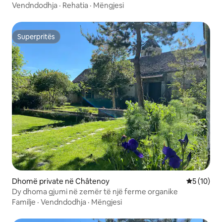
Vendndodhja
·
Rehatia
·
Mëngjesi
Superpritës
Superpritës
Dhomë private në Châtenoy
Vlerësimi 
5 (10)
Dy dhoma gjumi në zemër të një ferme organike
Familje
·
Vendndodhja
·
Mëngjesi