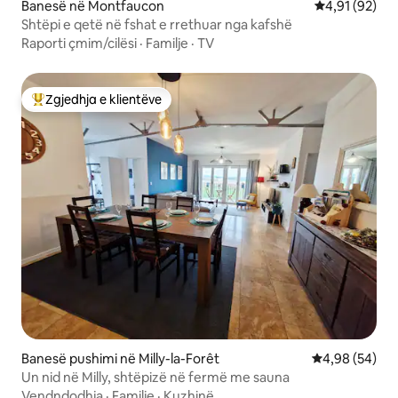
Banesë në Montfaucon
Vlerësimi mes
4,91 (92)
Shtëpi e qetë në fshat e rrethuar nga kafshë
Raporti çmim/cilësi
·
Familje
·
TV
Zgjedhja e klientëve
Më të mirat e zgjedhjeve të klientëve
Banesë pushimi në Milly-la-Forêt
Vlerësimi mes
4,98 (54)
Un nid në Milly, shtëpizë në fermë me sauna
Vendndodhja
·
Familje
·
Kuzhinë