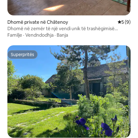
Dhomë private në Châtenoy
Vlerësimi
5 (9)
Dhomë në zemër të një vendi unik të trashëgimisë
kulturore
Familje
·
Vendndodhja
·
Banja
Superpritës
Superpritës