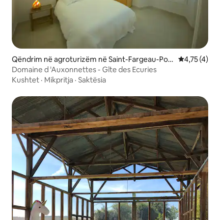
Qëndrim në agroturizëm në Saint-Fargeau-Pon
Vlerësimi me
4,75 (4)
thierry
Domaine d 'Auxonnettes - Gîte des Ecuries
Kushtet
·
Mikpritja
·
Saktësia