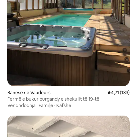
Banesë në Vaudeurs
Vlerësimi mesa
4,71 (133)
Fermë e bukur burgandy e shekullit të 19-të
Vendndodhja
·
Familje
·
Kafshë