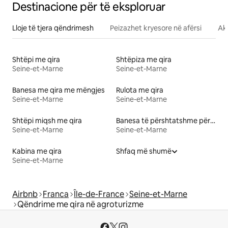
Destinacione për të eksploruar
Lloje të tjera qëndrimesh
Peizazhet kryesore në afërsi
Akt
Shtëpi me qira
Shtëpiza me qira
Seine-et-Marne
Seine-et-Marne
Banesa me qira me mëngjes
Rulota me qira
Seine-et-Marne
Seine-et-Marne
Shtëpi miqsh me qira
Banesa të përshtatshme për kafshë me qira
Seine-et-Marne
Seine-et-Marne
Kabina me qira
Shfaq më shumë
Seine-et-Marne
Airbnb
Franca
Île-de-France
Seine-et-Marne
Qëndrime me qira në agroturizme