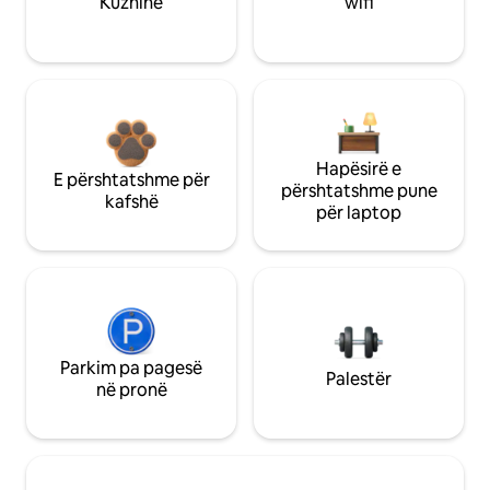
Kuzhinë
wifi
Hapësirë e
E përshtatshme për
përshtatshme pune
kafshë
për laptop
Parkim pa pagesë
Palestër
në pronë