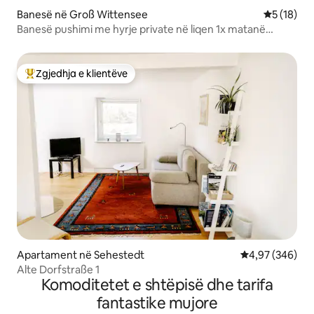
Banesë në Groß Wittensee
Vlerësimi 
5 (18)
Banesë pushimi me hyrje private në liqen 1x matanë
rrugës
Zgjedhja e klientëve
Më të mirat e zgjedhjeve të klientëve
Apartament në Sehestedt
Vlerësimi mesa
4,97 (346)
Alte Dorfstraße 1
Komoditetet e shtëpisë dhe tarifa
fantastike mujore