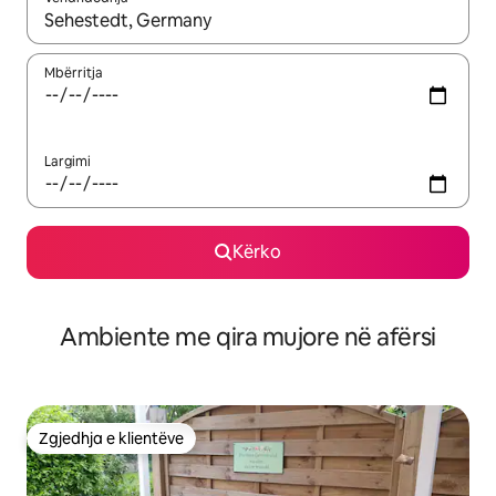
Kur rezultatet të jenë të disponueshme, lëviz me butonat e shig
Mbërritja
Largimi
Kërko
Ambiente me qira mujore në afërsi
Zgjedhja e klientëve
Zgjedhja e klientëve