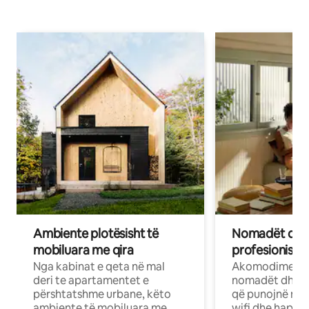
Ambiente plotësisht të
Nomadët dixh
mobiluara me qira
profesionistët
Nga kabinat e qeta në mal
Akomodime të 
deri te apartamentet e
nomadët dhe pr
përshtatshme urbane, këto
që punojnë në 
ambiente të mobiluara me
wifi dhe hapësi