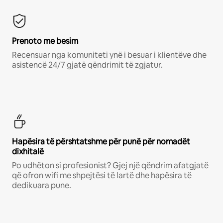
Prenoto me besim
Recensuar nga komuniteti ynë i besuar i klientëve dhe
asistencë 24/7 gjatë qëndrimit të zgjatur.
Hapësira të përshtatshme për punë për nomadët
dixhitalë
Po udhëton si profesionist? Gjej një qëndrim afatgjatë
që ofron wifi me shpejtësi të lartë dhe hapësira të
dedikuara pune.