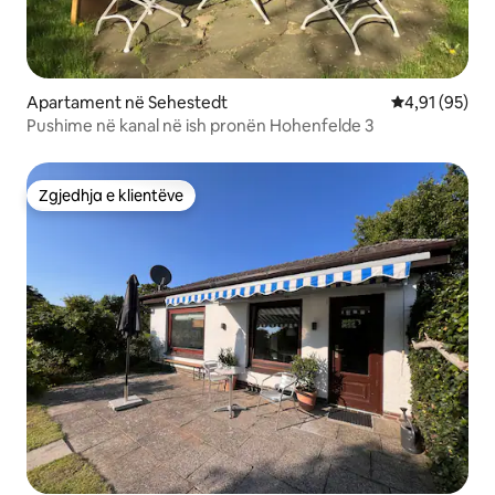
Apartament në Sehestedt
Vlerësimi mes
4,91 (95)
Pushime në kanal në ish pronën Hohenfelde 3
Zgjedhja e klientëve
Zgjedhja e klientëve