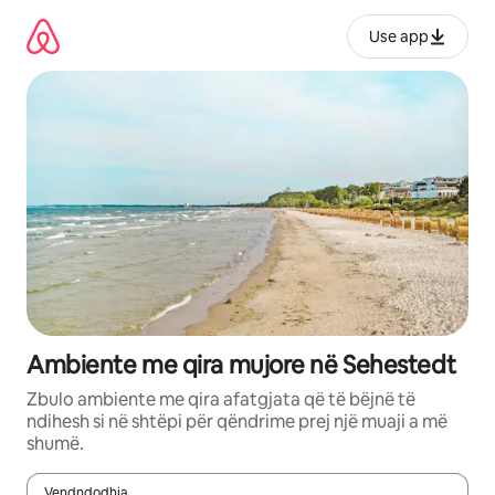
Kalo
te
Use app
përmbajtja
Ambiente me qira mujore në Sehestedt
Zbulo ambiente me qira afatgjata që të bëjnë të
ndihesh si në shtëpi për qëndrime prej një muaji a më
shumë.
Vendndodhja