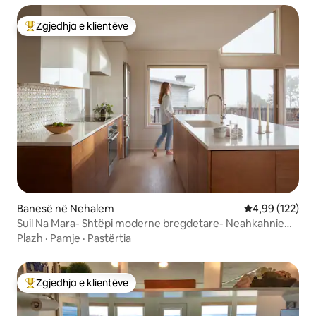
Zgjedhja e klientëve
Më të mirat e zgjedhjeve të klientëve
Banesë në Nehalem
Vlerësimi mesa
4,99 (122)
Suil Na Mara- Shtëpi moderne bregdetare- Neahkahnie
Mtn.
Plazh
·
Pamje
·
Pastërtia
Zgjedhja e klientëve
Më të mirat e zgjedhjeve të klientëve