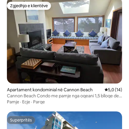
Zgjedhja e klientëve
Zgjedhja e klientëve
Apartament kondominial në Cannon Beach
Vlerësimi me
5,0 (14)
Cannon Beach Condo me pamje nga oqeani 1,5 blloqe deri
në plazh
Pamje
·
Ecje
·
Parqe
Superpritës
Superpritës