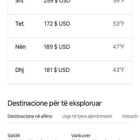
Sht
259 $ USD
59°F
Tet
172 $ USD
53°F
Nën
189 $ USD
47°F
Dhj
181 $ USD
43°F
Destinacione për të eksploruar
Destinacione në afërsi
Lloje të tjera qëndrimesh
Peizazhe
Siatëll
Vankuver