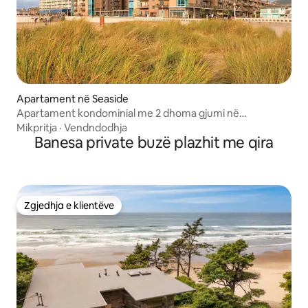
Apartament në Seaside
Apartament kondominial me 2 dhoma gjumi në
WorldMark Seaside
Mikpritja
·
Vendndodhja
Banesa private buzë plazhit me qira
Zgjedhja e klientëve
Zgjedhja e klientëve