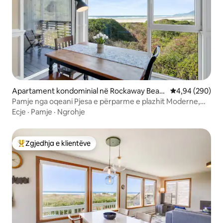
Apartament kondominial në Rockaway Beac
Vlerësimi mesat
4,94 (290)
h
Pamje nga oqeani Pjesa e përparme e plazhit Moderne,
Banjat EnSuite
Ecje
·
Pamje
·
Ngrohje
Zgjedhja e klientëve
Më të mirat e zgjedhjeve të klientëve