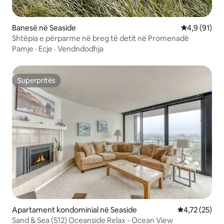
Banesë në Seaside
Vlerësimi me
4,9 (91)
Shtëpia e përparme në breg të detit në Promenadë
Pamje
·
Ecje
·
Vendndodhja
Superpritës
Superpritës
Apartament kondominial në Seaside
Vlerësimi mes
4,72 (25)
Sand & Sea (512) Oceanside Relax - Ocean View