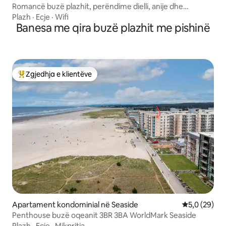
Romancë buzë plazhit, perëndime dielli, anije dhe
shqiponja
Plazh
·
Ecje
·
Wifi
Banesa me qira buzë plazhit me pishinë
Zgjedhja e klientëve
Më të mirat e zgjedhjeve të klientëve
Apartament kondominial në Seaside
Vlerësimi me
5,0 (29)
Penthouse buzë oqeanit 3BR 3BA WorldMark Seaside
Plazh
·
Ecje
·
Mikpritja