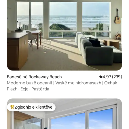
Banesë në Rockaway Beach
Vlerësimi mesa
4,97 (239)
Moderne buzë oqeanit | Vaskë me hidromasazh | Oxhak
Plazh
·
Ecje
·
Pastërtia
Zgjedhja e klientëve
Më të mirat e zgjedhjeve të klientëve