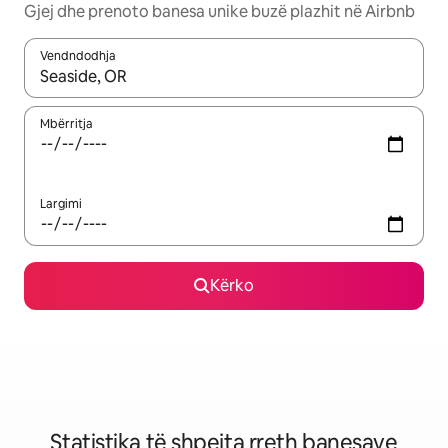
Gjej dhe prenoto banesa unike buzë plazhit në Airbnb
Vendndodhja
Kur rezultatet të jenë të disponueshme, lëviz me butonat e shig
Mbërritja
Largimi
Kërko
Statistika të shpejta rreth banesave