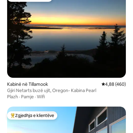
Zgjedhja e klientëve
Kabinë në Tillamook
Vlerësimi mesa
4,88 (460)
Gjiri Netarts buzë ujit, Oregon- Kabina Pearl
Plazh
·
Pamje
·
Wifi
Zgjedhja e klientëve
Më të mirat e zgjedhjeve të klientëve