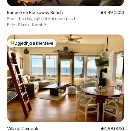
Banesë në Rockaway Beach
Vlerësimi mesa
4,99 (202)
Seas the day, një shtëpi buzë plazhit
Ecje
·
Plazh
·
Kafshë
Zgjedhja e klientëve
Më të mirat e zgjedhjeve të klientëve
Vilë në Chinook
Vlerësimi mesa
4,98 (373)