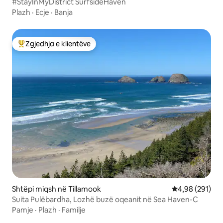
#StayInMyDistrict SurfsideHaven
Plazh
·
Ecje
·
Banja
Zgjedhja e klientëve
Më të mirat e zgjedhjeve të klientëve
Shtëpi miqsh në Tillamook
Vlerësimi mesa
4,98 (291)
Suita Pulëbardha, Lozhë buzë oqeanit në Sea Haven-C
Pamje
·
Plazh
·
Familje