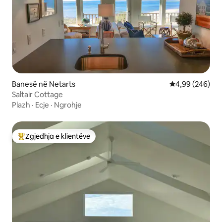
Banesë në Netarts
Vlerësimi mesat
4,99 (246)
Saltair Cottage
Plazh
·
Ecje
·
Ngrohje
Zgjedhja e klientëve
Më të mirat e zgjedhjeve të klientëve