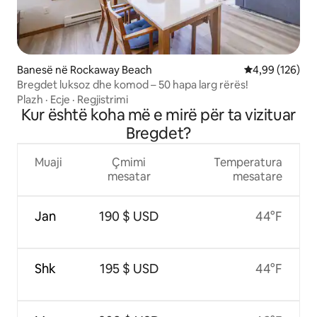
Banesë në Rockaway Beach
Vlerësimi mesa
4,99 (126)
Bregdet luksoz dhe komod – 50 hapa larg rërës!
Plazh
·
Ecje
·
Regjistrimi
Kur është koha më e mirë për ta vizituar
Bregdet?
Muaji
Çmimi
Temperatura
mesatar
mesatare
Jan
190 $ USD
44°F
Shk
195 $ USD
44°F