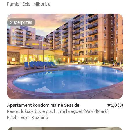
Pamje
·
Ecje
·
Mikpritja
Superpritës
Superpritës
Apartament kondominial në Seaside
Vlerësimi m
5,0 (3)
Resort luksoz buzë plazhit në bregdet (WorldMark)
Plazh
·
Ecje
·
Kuzhinë