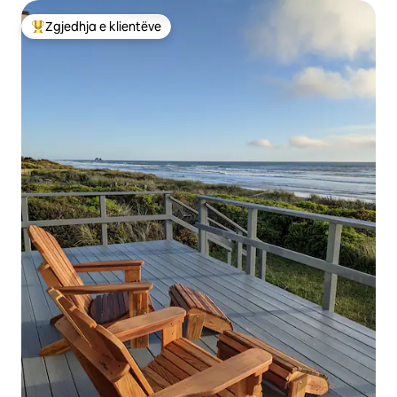
të mbushura me anemone, yje deti,
gaforre dhe molusqe. Disa minuta në jug
Zgjedhja e klientëve
Më të mirat e zgjedhjeve të klientëve
është Netarts Bay, ku mund të marrësh
me qira varka gaforresh nga Big Spruce
Boat Rentals ose Netarts Bay Garden RV
Resort. Ata do të të japin sugjerime për
sukses dhe madje do t 'i gatuajnë për ty
duke supozuar një udhëtim të
suksesshëm. Mund të gaforresh gjatë
gjithë vitit, por në përgjithësi është më
mirë në vjeshtë dhe dimër. Mund të
provosh gjithashtu të përplasesh në
Gjirin Netarts në baticë të ulët - ka edhe
një copë molusqesh geoduck në fillim të
gjirit pranë Happy Camp! Oceanside
njihet si një nga vendet më të mira në
Bregun e Oregonit për vëzhgimin e
balenave. Ndërsa balenat mund të
dallohen në çdo kohë të vitit, ato janë
më të zakonshmet nga mesi i dhjetorit
deri në mes të janarit, pasi 20 000 balena
gri migrojnë në jug në Meksikë dhe
përsëri në fund të marsit deri në fillim të
qershorit ndërsa kalojnë në kthimin e