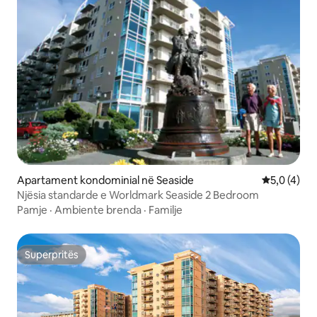
Apartament kondominial në Seaside
Vlerësimi m
5,0 (4)
Njësia standarde e Worldmark Seaside 2 Bedroom
Pamje
·
Ambiente brenda
·
Familje
Superpritës
Superpritës