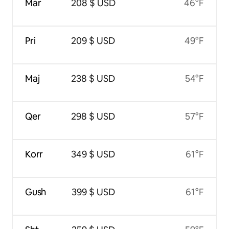
Mar
208 $ USD
46°F
Pri
209 $ USD
49°F
Maj
238 $ USD
54°F
Qer
298 $ USD
57°F
Korr
349 $ USD
61°F
Gush
399 $ USD
61°F