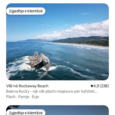
Zgjedhja e klientëve
Zgjedhja e klientëve
Vilë në Rockaway Beach
Vlerësimi mes
4,9 (238)
Balena Rocky - një vilë plazhi miqësore për kafshët
shtëpiake.
Plazh
·
Pamje
·
Ecje
Zgjedhja e klientëve