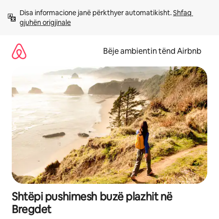
Kalo
Disa informacione janë përkthyer automatikisht. 
Shfaq 
te
gjuhën origjinale
përmbajtja
Bëje ambientin tënd Airbnb
Shtëpi pushimesh buzë plazhit në
Bregdet