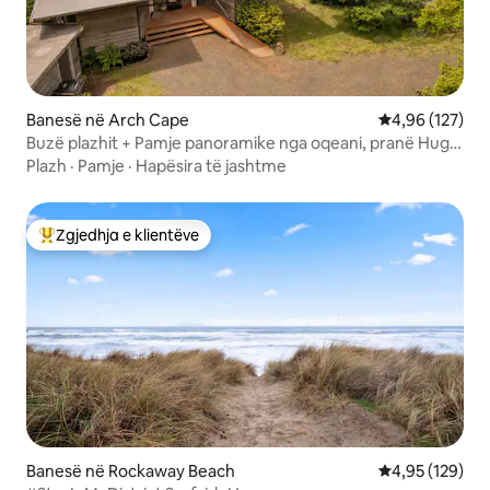
Banesë në Arch Cape
Vlerësimi mesa
4,96 (127)
Buzë plazhit + Pamje panoramike nga oqeani, pranë Hug
Point
Plazh
·
Pamje
·
Hapësira të jashtme
Zgjedhja e klientëve
Më të mirat e zgjedhjeve të klientëve
Banesë në Rockaway Beach
Vlerësimi mesa
4,95 (129)