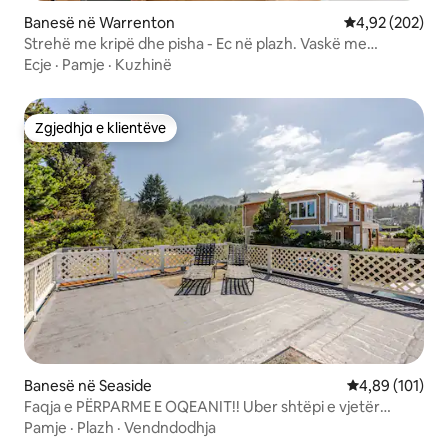
Mund të shijosh një pije në Fabrikën e
Banesë në Warrenton
Vlerësimi mesa
4,92 (202)
Birrës Pelican ndërsa vëzhgon sërfistët
Strehë me kripë dhe pisha - Ec në plazh. Vaskë me
dhe varkat dory në dallgë dhe mund të
hidromasazh!
ngjitesh dhe të rrëshqasësh poshtë
Ecje
·
Pamje
·
Kuzhinë
dunave. Presim me padurim të të
presim!
Zgjedhja e klientëve
Zgjedhja e klientëve
Banesë në Seaside
Vlerësimi mesa
4,89 (101)
Faqja e PËRPARME E OQEANIT!! Uber shtëpi e vjetër
plazhi!!
Pamje
·
Plazh
·
Vendndodhja