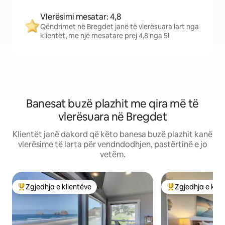
Vlerësimi mesatar: 4,8
Qëndrimet në Bregdet janë të vlerësuara lart nga
klientët, me një mesatare prej 4,8 nga 5!
Banesat buzë plazhit me qira më të
vlerësuara në Bregdet
Klientët janë dakord që këto banesa buzë plazhit kanë
vlerësime të larta për vendndodhjen, pastërtinë e jo
vetëm.
Zgjedhja e klientëve
Zgjedhja e klie
Më të mirat e zgjedhjeve të klientëve
Më të mirat e zgj