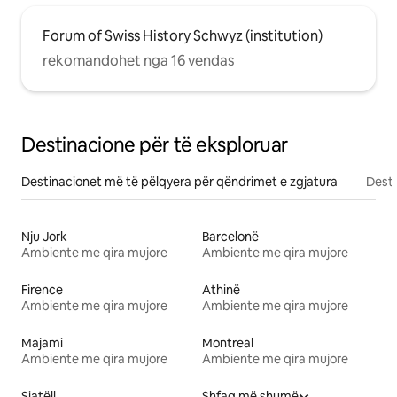
Forum of Swiss History Schwyz (institution)
rekomandohet nga 16 vendas
Destinacione për të eksploruar
Destinacionet më të pëlqyera për qëndrimet e zgjatura
Desti
Nju Jork
Barcelonë
Ambiente me qira mujore
Ambiente me qira mujore
Firence
Athinë
Ambiente me qira mujore
Ambiente me qira mujore
Majami
Montreal
Ambiente me qira mujore
Ambiente me qira mujore
Siatëll
Shfaq më shumë