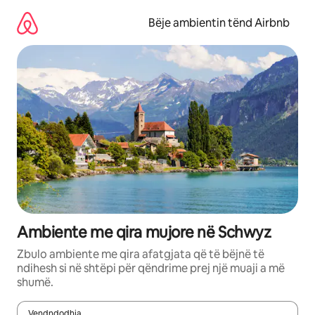
Kalo
te
Bëje ambientin tënd Airbnb
përmbajtja
Ambiente me qira mujore në Schwyz
Zbulo ambiente me qira afatgjata që të bëjnë të
ndihesh si në shtëpi për qëndrime prej një muaji a më
shumë.
Vendndodhja