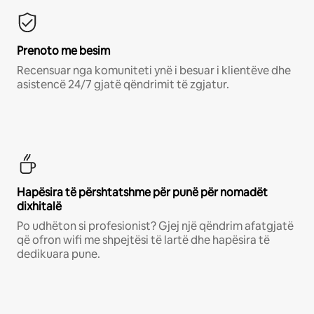
Prenoto me besim
Recensuar nga komuniteti ynë i besuar i klientëve dhe
asistencë 24/7 gjatë qëndrimit të zgjatur.
Hapësira të përshtatshme për punë për nomadët
dixhitalë
Po udhëton si profesionist? Gjej një qëndrim afatgjatë
që ofron wifi me shpejtësi të lartë dhe hapësira të
dedikuara pune.