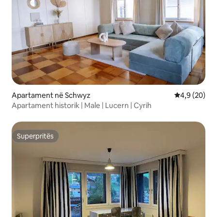
Apartament në Schwyz
Vlerësimi me
4,9 (20)
Apartament historik | Male | Lucern | Cyrih
Superpritës
Superpritës