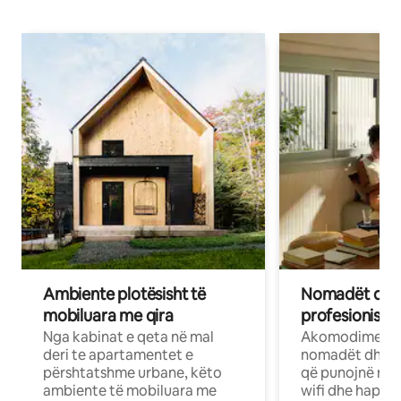
Ambiente plotësisht të
Nomadët dixh
mobiluara me qira
profesionistët
Nga kabinat e qeta në mal
Akomodime të 
deri te apartamentet e
nomadët dhe pr
përshtatshme urbane, këto
që punojnë në 
ambiente të mobiluara me
wifi dhe hapësi