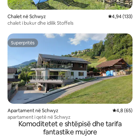
Chalet në Schwyz
Vlerësimi mesa
4,94 (133)
chalet i bukur dhe idilik Stoffels
Superpritës
Superpritës
Apartament në Schwyz
Vlerësimi me
4,8 (65)
apartament i qetë në Schwyz
Komoditetet e shtëpisë dhe tarifa
fantastike mujore