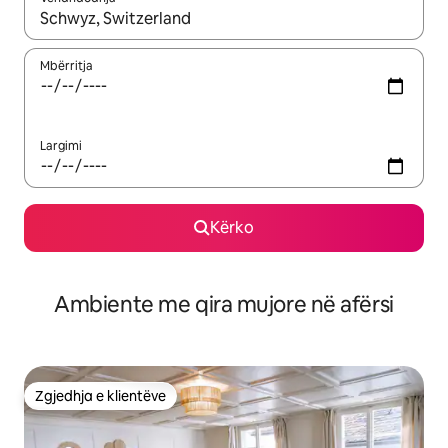
Kur rezultatet të jenë të disponueshme, lëviz me butonat e shig
Mbërritja
Largimi
Kërko
Ambiente me qira mujore në afërsi
Zgjedhja e klientëve
Zgjedhja e klientëve