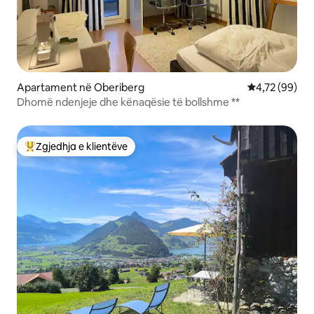
Apartament në Oberiberg
Vlerësimi mes
4,72 (99)
Dhomë ndenjeje dhe kënaqësie të bollshme **
Zgjedhja e klientëve
Më të mirat e zgjedhjeve të klientëve