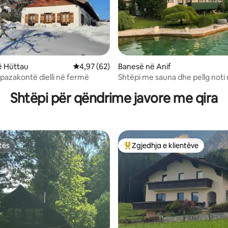
ë Hüttau
Vlerësimi mesatar 4,97 nga 5, 62 vlerësime
4,97 (62)
Banesë në Anif
 nga 5, 12 vlerësime
 pazakontë dielli në fermë
Shtëpi me sauna dhe pellg noti 
Salzburg
Shtëpi për qëndrime javore me qira
tës
Zgjedhja e klientëve
tës
Më të mirat e zgjedhjeve të kli