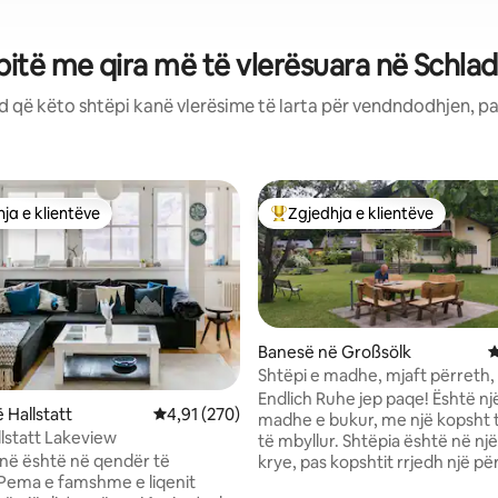
pitë me qira më të vlerësuara në Schla
d që këto shtëpi kanë vlerësime të larta për vendndodhjen, pa
ja e klientëve
Zgjedhja e klientëve
rat e zgjedhjeve të klientëve
Më të mirat e zgjedhjeve të kli
Banesë në Großsölk
V
Shtëpi e madhe, mjaft përreth, 
bukur
Endlich Ruhe jep paqe! Është nj
 Hallstatt
Vlerësimi mesatar 4,91 nga 5, 270 vlerësime
4,91 (270)
madhe e bukur, me një kopsht 
llstatt Lakeview
të mbyllur. Shtëpia është në nj
onë është në qendër të
krye, pas kopshtit rrjedh një pë
. Pema e famshme e liqenit
Mund të bësh skarë ose të lexo