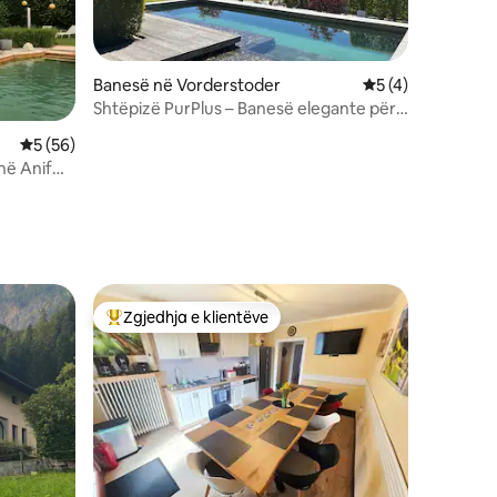
Banesë në Vorderstoder
Vlerësimi mesatar
5 (4)
Shtëpizë PurPlus – Banesë elegante për
2P në natyrë
Vlerësimi mesatar 5 nga 5, 56 vlerësime
5 (56)
në Anif
Zgjedhja e klientëve
entëve
Më të mirat e zgjedhjeve të klientëve