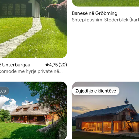
Banesë në Gröbming
Shtëpi pushimi Stoderblick (kar
e përfshirë!)
 nga 5, 18 vlerësime
ë Unterburgau
Vlerësimi mesatar 4,75 nga 5, 20 vlerësime
4,75 (20)
komode me hyrje private në
tës
Zgjedhja e klientëve
tës
Zgjedhja e klientëve