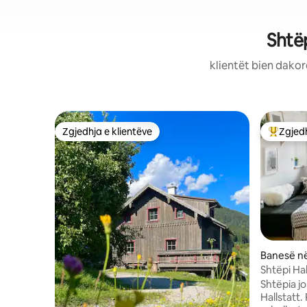
Shtë
klientët bien dakor
Zgjedhja e klientëve
Zgjedh
Zgjedhja e klientëve
Më të mi
Banesë në
Shtëpi Ha
Shtëpia j
Hallstatt