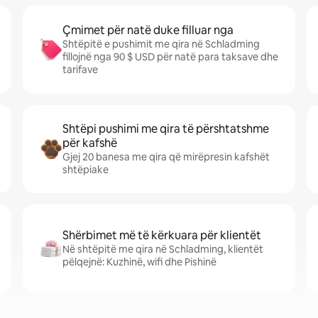
Çmimet për natë duke filluar nga
Shtëpitë e pushimit me qira në Schladming
fillojnë nga 90 $ USD për natë para taksave dhe
tarifave
Shtëpi pushimi me qira të përshtatshme
për kafshë
Gjej 20 banesa me qira që mirëpresin kafshët
shtëpiake
Shërbimet më të kërkuara për klientët
Në shtëpitë me qira në Schladming, klientët
pëlqejnë: Kuzhinë, wifi dhe Pishinë