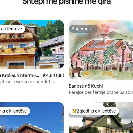
Shtëpi me pishinë me qira
 e klientëve
Superpritës
 e klientëve
Superpritës
ë Krakauhintermühl
Vlerësimi mesatar 4,84 nga 5, 38 vlerësime
4,84 (38)
ati në resortin e shëndetit
5 nga 5, 5 vlerësime
Banesë në Kuchl
në Krakov
Parajsë për fëmijë pranë Salzbu
Shtëpi e madhe | <14 P
ja e klientëve
Zgjedhja e klientëve
rat e zgjedhjeve të klientëve
Më të mirat e zgjedhjeve të kli