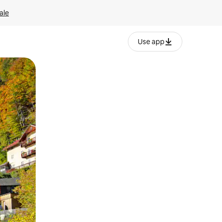
ale
Use app
ëvizur ekranin.