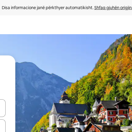
Disa informacione janë përkthyer automatikisht. 
Shfaq gjuhën origjin
butonat e shigjetave lart e poshtë ose eksploro duke prekur ose duke l