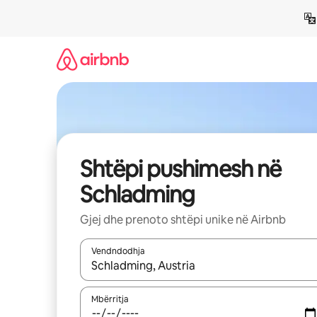
Kalo
te
përmbajtja
Shtëpi pushimesh në
Schladming
Gjej dhe prenoto shtëpi unike në Airbnb
Vendndodhja
Kur rezultatet të jenë të disponueshme, lëviz me 
Mbërritja