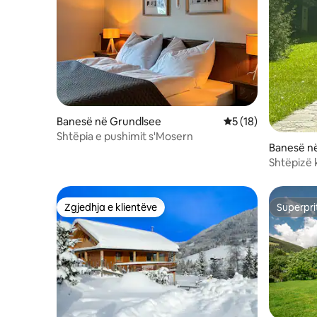
Banesë në Grundlsee
Vlerësimi mesatar 5
5 (18)
Shtëpia e pushimit s'Mosern
Banesë n
Shtëpizë 
liqen
Zgjedhja e klientëve
Superpri
Zgjedhja e klientëve
Superpri