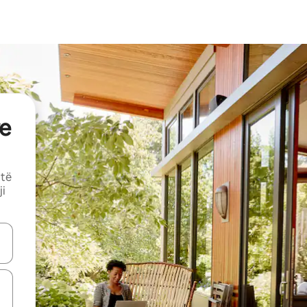
e
 të
ji
butonat e shigjetave lart e poshtë ose eksploro duke prekur ose duke l