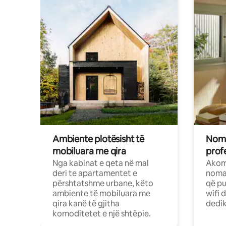
Ambiente plotësisht të
Noma
mobiluara me qira
profe
Nga kabinat e qeta në mal
Akom
deri te apartamentet e
nomad
përshtatshme urbane, këto
që pu
ambiente të mobiluara me
wifi 
qira kanë të gjitha
dedik
komoditetet e një shtëpie.