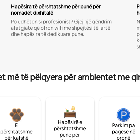
Hapësira të përshtatshme për punë për
P
nomadët dixhitalë
h
Po udhëton si profesionist? Gjej një qëndrim
N
afatgjatë që ofron wifi me shpejtësi të lartë
m
dhe hapësira të dedikuara pune.
p
k
s
t më të pëlqyera për ambientet me qi
Hapësirë e
E
Parkim pa
përshtatshme
përshtatshme
pagesë në
pune për
për kafshë
pronë