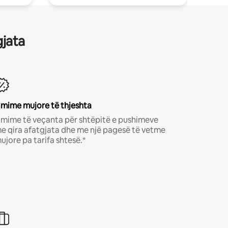
gjata
mime mujore të thjeshta
mime të veçanta për shtëpitë e pushimeve
e qira afatgjata dhe me një pagesë të vetme
ujore pa tarifa shtesë.*