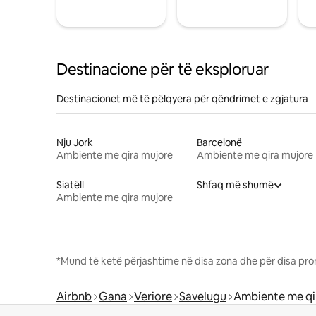
Destinacione për të eksploruar
Destinacionet më të pëlqyera për qëndrimet e zgjatura
Nju Jork
Barcelonë
Ambiente me qira mujore
Ambiente me qira mujore
Siatëll
Shfaq më shumë
Ambiente me qira mujore
*Mund të ketë përjashtime në disa zona dhe për disa pro
Airbnb
Gana
Veriore
Savelugu
Ambiente me qi