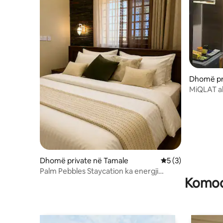
Dhomë pr
MiQLAT al
catering
Dhomë private në Tamale
Vlerësimi mesatar 
5 (3)
Palm Pebbles Staycation ka energji
Komodi
diellore, 2 dhoma gjumi dhe Starlink