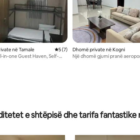
ivate në Tamale
Vlerësimi mesatar 5 nga 5, 7 vlerësime
5 (7)
Dhomë private në Kogni
l-in-one Guest Haven, Self-
Një dhomë gjumi pranë aeropor
Tamale
5 nga 5, 3 vlerësime
tetet e shtëpisë dhe tarifa fantastike