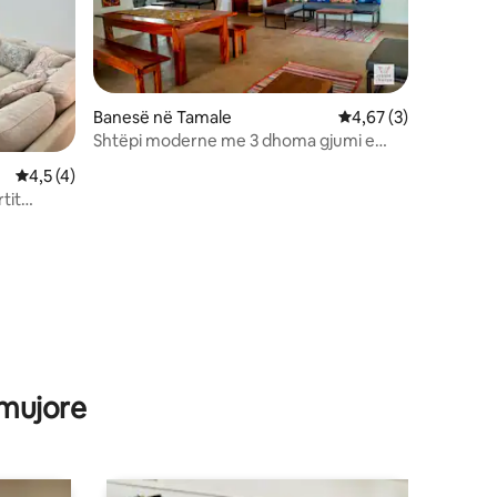
Banesë në Tamale
Vlerësimi mesatar 4,
4,67 (3)
Shtëpi moderne me 3 dhoma gjumi e
drejtuar nga OJQ
Vlerësimi mesatar 4,5 nga 5, 4 vlerësime
4,5 (4)
tit
 mujore