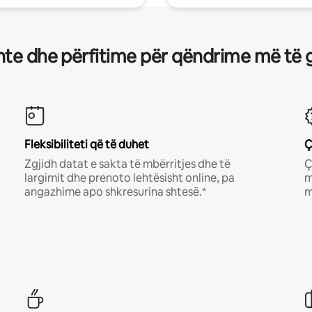
te dhe përfitime për qëndrime më të 
Fleksibiliteti që të duhet
Ç
Zgjidh datat e sakta të mbërritjes dhe të
Ç
largimit dhe prenoto lehtësisht online, pa
m
angazhime apo shkresurina shtesë.*
m