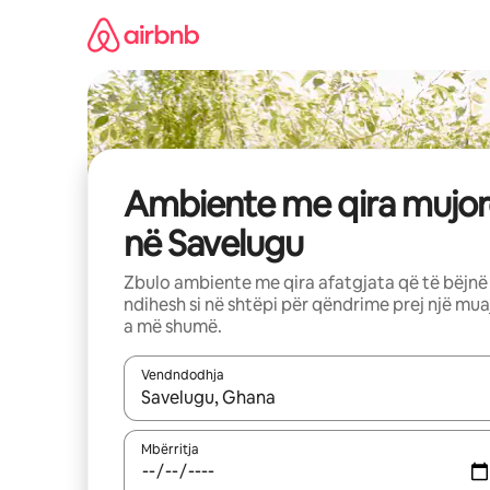
Kalo
te
përmbajtja
Ambiente me qira mujor
në Savelugu
Zbulo ambiente me qira afatgjata që të bëjnë
ndihesh si në shtëpi për qëndrime prej një mua
a më shumë.
Vendndodhja
Kur rezultatet të jenë të disponueshme, lëviz me 
Mbërritja