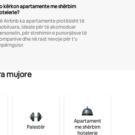
o kërkon apartamente me shërbim
otelerie?
ë Airbnb ka apartamente plotësisht të
obiluara, ideale për të akomoduar
ersonelin, për strehimin e punonjësve të
ompanive dhe në rast nevoje për t'u
hpërngulur.
ra mujore
Apartament
Palestër
me shërbim
hotelerie