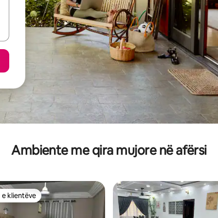
Ambiente me qira mujore në afërsi
 e klientëve
 e klientëve