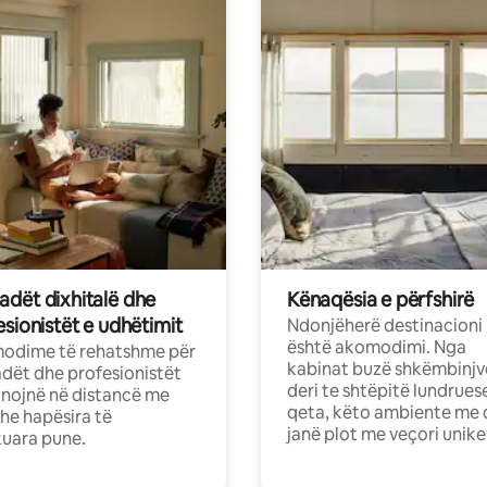
dët dixhitalë dhe
Kënaqësia e përfshirë
sionistët e udhëtimit
Ndonjëherë destinacioni
është akomodimi. Nga
odime të rehatshme për
kabinat buzë shkëmbinjv
ët dhe profesionistët
deri te shtëpitë lundrues
nojnë në distancë me
qeta, këto ambiente me 
dhe hapësira të
janë plot me veçori unike
uara pune.