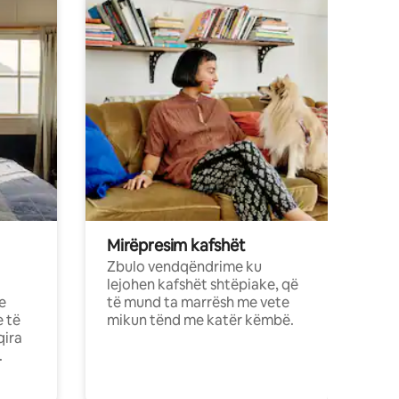
Mirëpresim kafshët
Zbulo vendqëndrime ku
lejohen kafshët shtëpiake, që
e
të mund ta marrësh me vete
e të
mikun tënd me katër këmbë.
qira
.