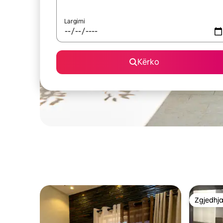
Largimi
Kërko
Zgjedhja
Zgjedhja