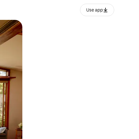
Use app
ëvizur ekranin.