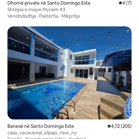
Dhomë private në Santo Domingo Este
Vlerësimi
4 (7)
Shtëpia e miqve Myriam #3
Vendndodhja
·
Pastërtia
·
Mikpritja
Banesë në Santo Domingo Este
Vlerësimi mesa
4,72 (205)
casa_vacacional_elpapi_new_ny