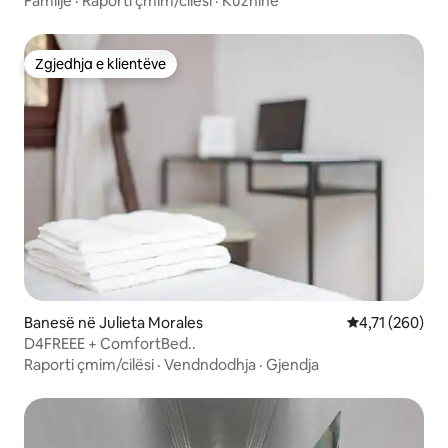
Familje
·
Raporti çmim/cilësi
·
Kuzhinë
Zgjedhja e klientëve
Zgjedhja e klientëve
Banesë në Julieta Morales
Vlerësimi mesa
4,71 (260)
D4FREEE + ComfortBed..
Raporti çmim/cilësi
·
Vendndodhja
·
Gjendja