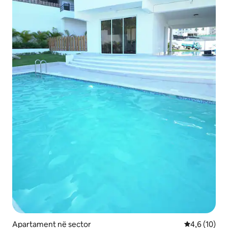
Apartament në sector
Vlerësimi me
4,6 (10)