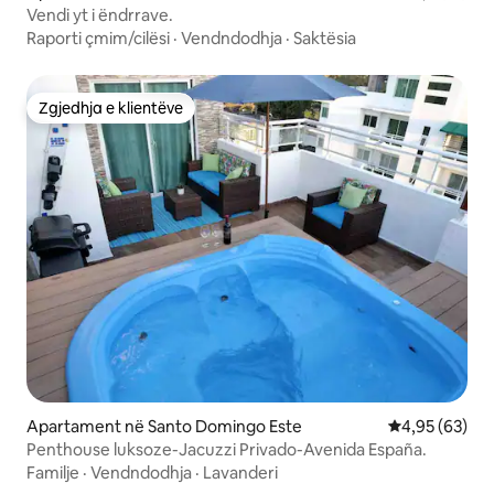
Vendi yt i ëndrrave.
Raporti çmim/cilësi
·
Vendndodhja
·
Saktësia
Zgjedhja e klientëve
Zgjedhja e klientëve
Apartament në Santo Domingo Este
Vlerësimi mes
4,95 (63)
Penthouse luksoze-Jacuzzi Privado-Avenida España.
Familje
·
Vendndodhja
·
Lavanderi