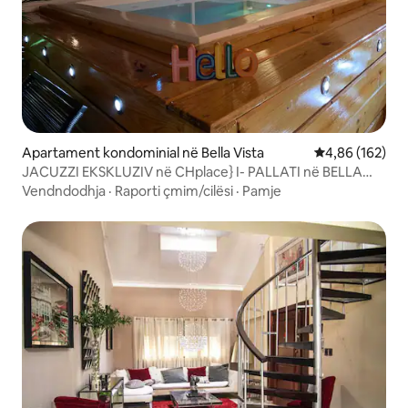
Apartament kondominial në Bella Vista
Vlerësimi mesa
4,86 (162)
JACUZZI EKSKLUZIV në CHplace} I- PALLATI në BELLA
VISTA
Vendndodhja
·
Raporti çmim/cilësi
·
Pamje