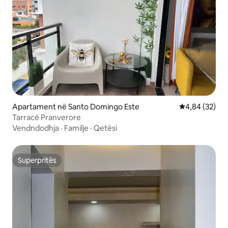
Apartament në Santo Domingo Este
Vlerësimi mes
4,84 (32)
Tarracë Pranverore
Vendndodhja
·
Familje
·
Qetësi
Superpritës
Superpritës