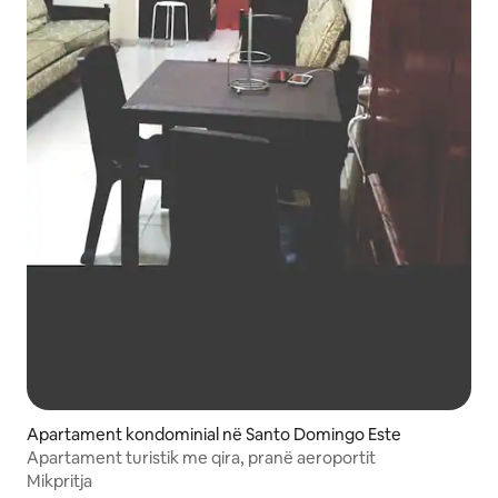
Apartament kondominial në Santo Domingo Este
Apartament turistik me qira, pranë aeroportit
Mikpritja