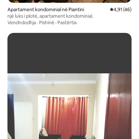
Apartament kondominial në Piantini
Vlerësimi mes
4,91 (46)
një luks i plotë, apartament kondominial.
Vendndodhja
·
Pishinë
·
Pastërtia