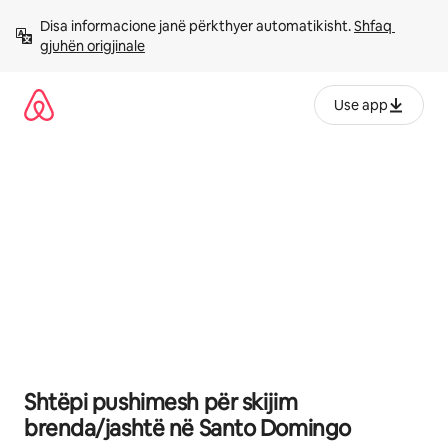
Kalo
Disa informacione janë përkthyer automatikisht. 
Shfaq 
te
gjuhën origjinale
përmbajtja
Use app
Shtëpi pushimesh për skijim
brenda/jashtë në Santo Domingo