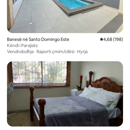
Banesë në Santo Domingo Este
Vlerësimi mesa
4,68 (198)
Këndi i Parajsës
Vendndodhja
·
Raporti çmim/cilësi
·
Hyrja