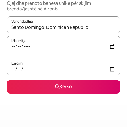
Gjej dhe prenoto banesa unike për skijim
brenda/jashtë në Airbnb
Vendndodhja
Kur rezultatet të jenë të disponueshme, lëviz me butonat e shig
Mbërritja
Largimi
Kërko