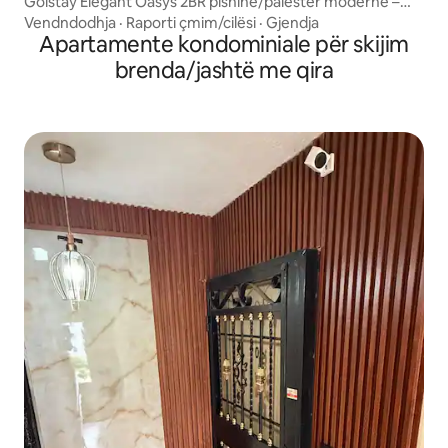
Goistay Elegant Oasys 2BR pishinë/palestër moderne –
Centro
Vendndodhja
·
Raporti çmim/cilësi
·
Gjendja
Apartamente kondominiale për skijim
brenda/jashtë me qira