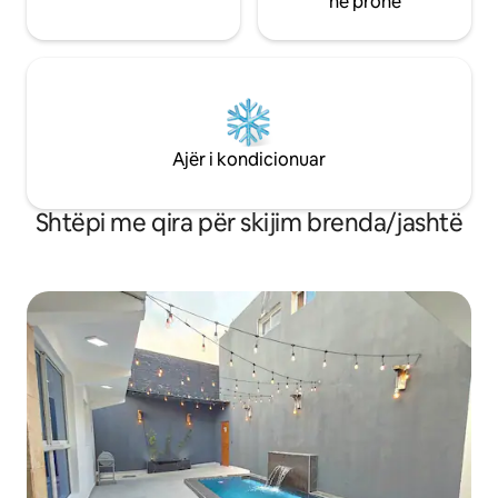
në pronë
Ajër i kondicionuar
Shtëpi me qira për skijim brenda/jashtë