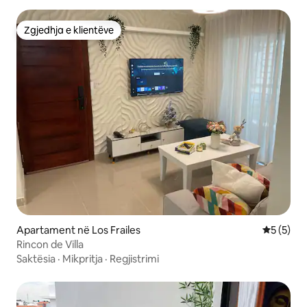
Zgjedhja e klientëve
Zgjedhja e klientëve
Apartament në Los Frailes
Vlerësimi
5 (5)
Rincon de Villa
Saktësia
·
Mikpritja
·
Regjistrimi