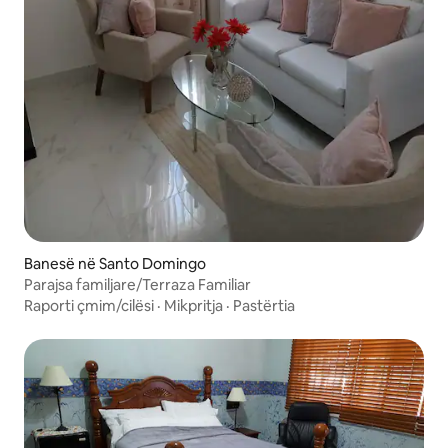
Banesë në Santo Domingo
Parajsa familjare/Terraza Familiar
Raporti çmim/cilësi
·
Mikpritja
·
Pastërtia