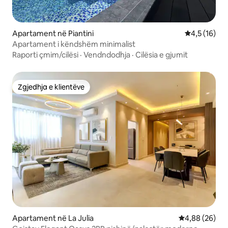
Apartament në Piantini
Vlerësimi me
4,5 (16)
Apartament i këndshëm minimalist
Raporti çmim/cilësi
·
Vendndodhja
·
Cilësia e gjumit
Zgjedhja e klientëve
Zgjedhja e klientëve
Apartament në La Julia
Vlerësimi mes
4,88 (26)