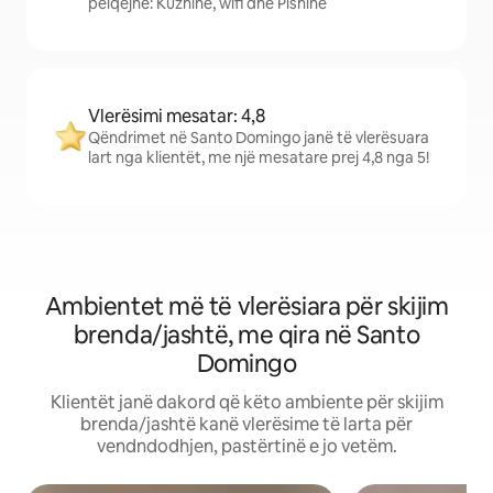
pëlqejnë: Kuzhinë, wifi dhe Pishinë
Vlerësimi mesatar: 4,8
Qëndrimet në Santo Domingo janë të vlerësuara
lart nga klientët, me një mesatare prej 4,8 nga 5!
Ambientet më të vlerësiara për skijim
brenda/jashtë, me qira në Santo
Domingo
Klientët janë dakord që këto ambiente për skijim
brenda/jashtë kanë vlerësime të larta për
vendndodhjen, pastërtinë e jo vetëm.