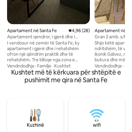
Apartament në Santa Fe
Vlerësimi mesatar 4,96 nga 5, 
4,96 (28)
Apartament në Sa
Apartament qendror, i gjerë dhe i
Gran 2 amb. s/Bv. 
rehatshëm.
Garazh opsional
I vendosur në zemër të Santa Fe, ky
Shijo këtë aparta
apartament i gjerë dhe i rehatshëm
ndritshëm, të ven
ofron një qëndrim praktik dhe të
ikonik Gálvez, një
rehatshëm. Tre blloqe nga zona e
bukura dhe më të s
këmbësorëve, zona kryesore bankare
Hapa nga ura e pezu
Vendndodhja
·
Familje
·
Kushtet
Vendndodhja
·
Pa
dhe një bllok nga terminali i autobusëve.
Kushtet më të kërkuara për shtëpitë e
Ideale për të shiju
Pranë klinikave, sanatoriumeve, Puerto
dhe natës, me bar
pushimit me qira në Santa Fe
dhe La Ribera Shopping. E pajisur me wifi,
një mjedis të madh
televizor inteligjent 43", ajër të
Ndodhet në katin 
kondicionuar të nxehtë/të ftohtë në
bukur që arrin der
dhomën e ndenjjes dhe dhomën e
Ndërtesa ka siguri
gjumit, frigorifer dhe kuzhinë të pajisur
ashensorë, një SU
plotësisht. Ideale për udhëtime biznesi,
dhe një pishinë fal
konsulta mjekësore ose thjesht për të
kaluar disa ditë në Santa Fe.
Kuzhinë
wifi