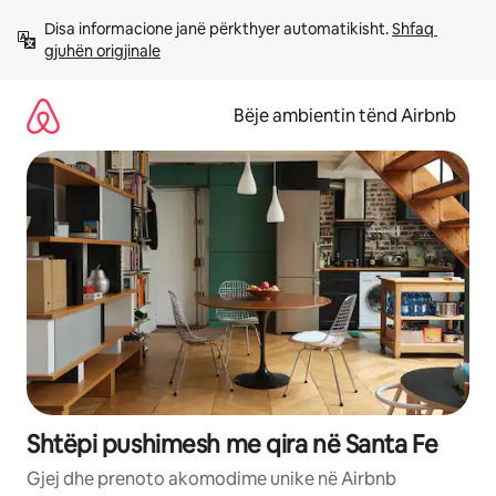
Kalo
Disa informacione janë përkthyer automatikisht. 
Shfaq 
te
gjuhën origjinale
përmbajtja
Bëje ambientin tënd Airbnb
Shtëpi pushimesh me qira në Santa Fe
Gjej dhe prenoto akomodime unike në Airbnb