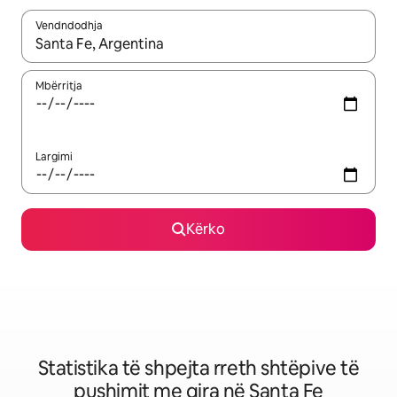
Vendndodhja
Kur rezultatet të jenë të disponueshme, lëviz me butonat e shig
Mbërritja
Largimi
Kërko
Statistika të shpejta rreth shtëpive të
pushimit me qira në Santa Fe