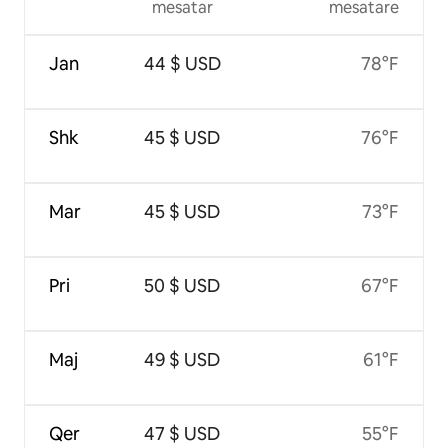
mesatar
mesatare
Jan
44 $ USD
78°F
Shk
45 $ USD
76°F
Mar
45 $ USD
73°F
Pri
50 $ USD
67°F
Maj
49 $ USD
61°F
Qer
47 $ USD
55°F