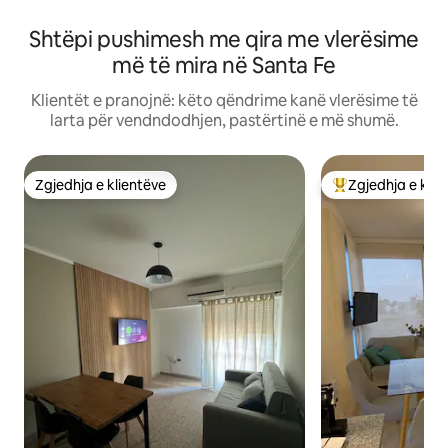
Shtëpi pushimesh me qira me vlerësime
më të mira në Santa Fe
Klientët e pranojnë: këto qëndrime kanë vlerësime të
larta për vendndodhjen, pastërtinë e më shumë.
Zgjedhja e klientëve
Zgjedhja e klie
Zgjedhja e klientëve
Më të mirat e zgj