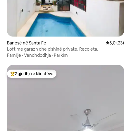
Banesë në Santa Fe
Vlerësimi me
5,0 (23)
Loft me garazh dhe pishinë private. Recoleta.
Familje
·
Vendndodhja
·
Parkim
Zgjedhja e klientëve
Më të mirat e zgjedhjeve të klientëve