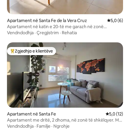
Apartament në Santa Fe de la Vera Cruz
Vlerësimi m
5,0 (6)
Apartament në katin e 20-të me garazh në zonë
ekskluzive në Bv
Vendndodhja
·
Çregjistrim
·
Rehatia
Zgjedhja e klientëve
Më të mirat e zgjedhjeve të klientëve
Apartament në Santa Fe
Vlerësimi me
5,0 (12)
Apartament me dritë, 2 dhoma, në zonë të shkëlqyer. Me
garazh!
Vendndodhja
·
Familje
·
Ngrohje