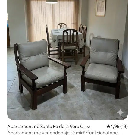
Apartament në Santa Fe de la Vera Cruz
Vlerësimi mes
4,95 (19)
Apartament me vendndodhje të mirë/funksional dhe