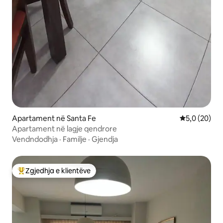
Apartament në Santa Fe
Vlerësimi me
5,0 (20)
Apartament në lagje qendrore
Vendndodhja
·
Familje
·
Gjendja
Zgjedhja e klientëve
Më të mirat e zgjedhjeve të klientëve