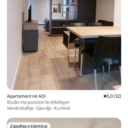
Apartament në ADI
Vlerësimi me
5,0 (32)
Studio me pozicion të shkëlqyer
Vendndodhja
·
Gjendja
·
Kuzhinë
Zgjedhja e klientëve