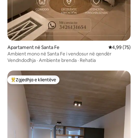
Apartament në Santa Fe
Vlerësimi mes
4,99 (75)
Ambient mono në Santa Fe i vendosur në qendër
Vendndodhja
·
Ambiente brenda
·
Rehatia
Zgjedhja e klientëve
Më të mirat e zgjedhjeve të klientëve