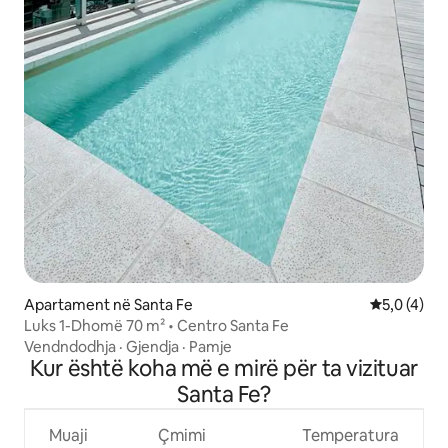
Apartament në Santa Fe
Vlerësimi m
5,0 (4)
Luks 1-Dhomë 70 m² • Centro Santa Fe
Vendndodhja
·
Gjendja
·
Pamje
Kur është koha më e mirë për ta vizituar
Santa Fe?
Muaji
Çmimi
Temperatura