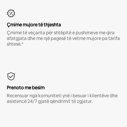
Çmime mujore të thjeshta
Çmime të veçanta për shtëpitë e pushimeve me qira
afatgjata dhe me një pagesë të vetme mujore pa tarifa
shtesë.*
Prenoto me besim
Recensuar nga komuniteti ynë i besuar i klientëve dhe
asistencë 24/7 gjatë qëndrimit të zgjatur.