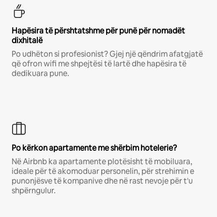
Hapësira të përshtatshme për punë për nomadët
dixhitalë
Po udhëton si profesionist? Gjej një qëndrim afatgjatë
që ofron wifi me shpejtësi të lartë dhe hapësira të
dedikuara pune.
Po kërkon apartamente me shërbim hotelerie?
Në Airbnb ka apartamente plotësisht të mobiluara,
ideale për të akomoduar personelin, për strehimin e
punonjësve të kompanive dhe në rast nevoje për t'u
shpërngulur.