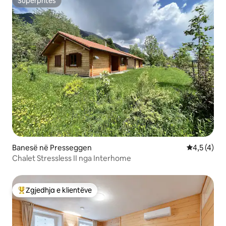
Superpritës
Superpritës
Banesë në Presseggen
Vlerësimi m
4,5 (4)
Chalet Stressless II nga Interhome
Zgjedhja e klientëve
Më të mirat e zgjedhjeve të klientëve