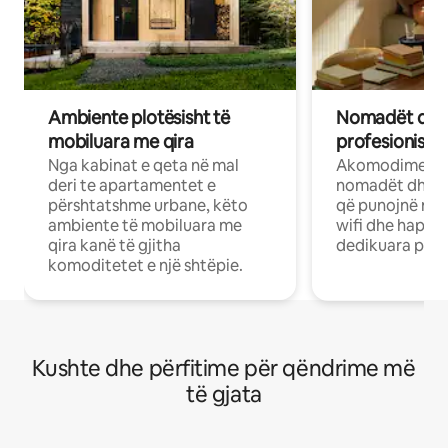
Ambiente plotësisht të
Nomadët dixh
mobiluara me qira
profesionistët
Nga kabinat e qeta në mal
Akomodime të 
deri te apartamentet e
nomadët dhe pr
përshtatshme urbane, këto
që punojnë në 
ambiente të mobiluara me
wifi dhe hapësi
qira kanë të gjitha
dedikuara pune
komoditetet e një shtëpie.
Kushte dhe përfitime për qëndrime më
të gjata