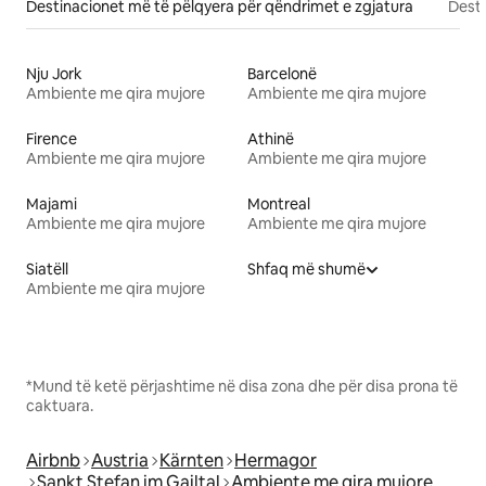
Destinacionet më të pëlqyera për qëndrimet e zgjatura
Desti
Nju Jork
Barcelonë
Ambiente me qira mujore
Ambiente me qira mujore
Firence
Athinë
Ambiente me qira mujore
Ambiente me qira mujore
Majami
Montreal
Ambiente me qira mujore
Ambiente me qira mujore
Siatëll
Shfaq më shumë
Ambiente me qira mujore
*Mund të ketë përjashtime në disa zona dhe për disa prona të
caktuara.
Airbnb
Austria
Kärnten
Hermagor
Sankt Stefan im Gailtal
Ambiente me qira mujore