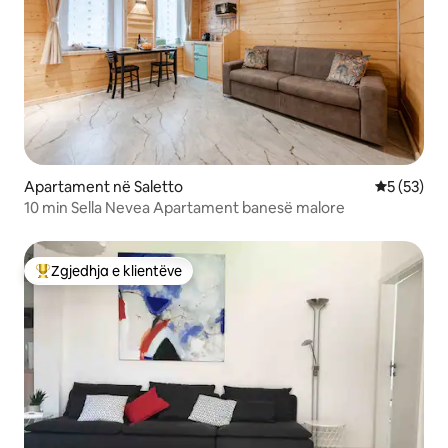
Apartament në Saletto
Vlerësimi 
5 (53)
10 min Sella Nevea Apartament banesë malore
Zgjedhja e klientëve
Më të mirat e zgjedhjeve të klientëve