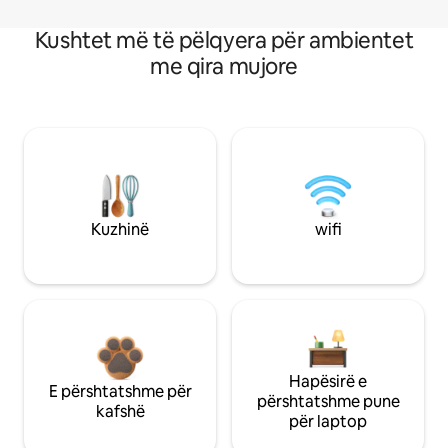
Kushtet më të pëlqyera për ambientet
me qira mujore
Kuzhinë
wifi
Hapësirë e
E përshtatshme për
përshtatshme pune
kafshë
për laptop