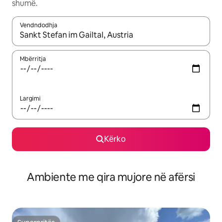
shumë.
Vendndodhja
Kur rezultatet të jenë të disponueshme, lëviz me butonat e shig
Mbërritja
Largimi
Kërko
Ambiente me qira mujore në afërsi