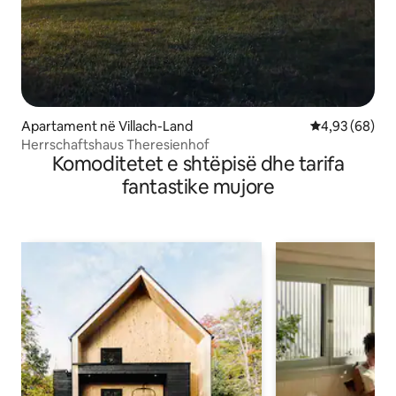
Apartament në Villach-Land
Vlerësimi mes
4,93 (68)
Herrschaftshaus Theresienhof
Komoditetet e shtëpisë dhe tarifa
fantastike mujore