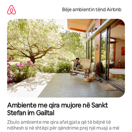
Kalo
te
Bëje ambientin tënd Airbnb
përmbajtja
Ambiente me qira mujore në Sankt
Stefan im Gailtal
Zbulo ambiente me qira afatgjata që të bëjnë të
ndihesh si në shtëpi për qëndrime prej një muaji a më