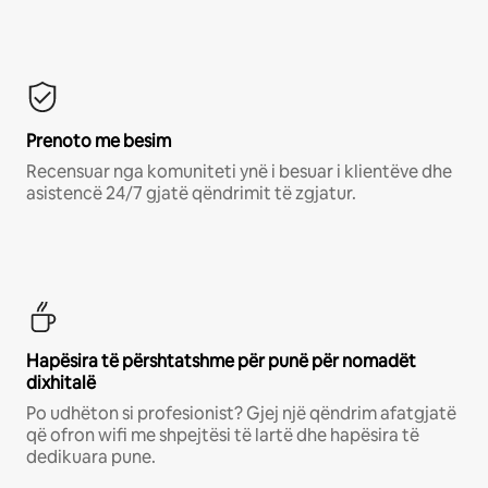
Prenoto me besim
Recensuar nga komuniteti ynë i besuar i klientëve dhe
asistencë 24/7 gjatë qëndrimit të zgjatur.
Hapësira të përshtatshme për punë për nomadët
dixhitalë
Po udhëton si profesionist? Gjej një qëndrim afatgjatë
që ofron wifi me shpejtësi të lartë dhe hapësira të
dedikuara pune.