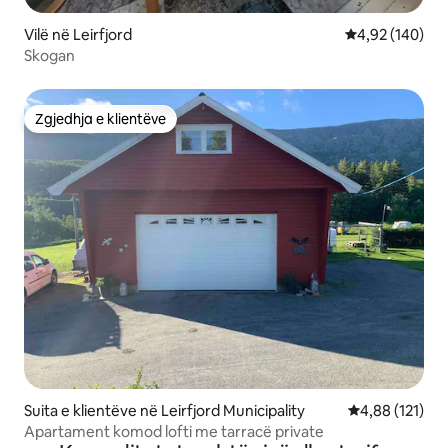
Vilë në Leirfjord
Vlerësimi mesa
4,92 (140)
Skogan
Zgjedhja e klientëve
Zgjedhja e klientëve
Suita e klientëve në Leirfjord Municipality
Vlerësimi mesa
4,88 (121)
Apartament komod lofti me tarracë private