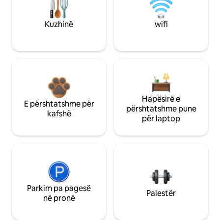
Kuzhinë
wifi
Hapësirë e
E përshtatshme për
përshtatshme pune
kafshë
për laptop
Parkim pa pagesë
Palestër
në pronë