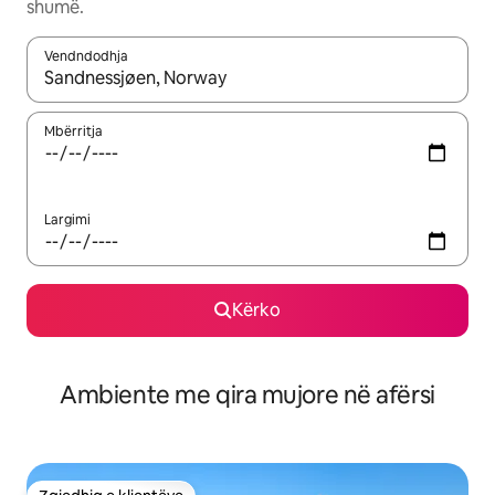
shumë.
Vendndodhja
Kur rezultatet të jenë të disponueshme, lëviz me butonat e shig
Mbërritja
Largimi
Kërko
Ambiente me qira mujore në afërsi