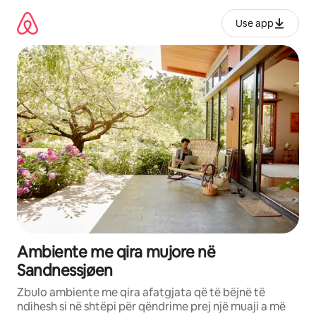
Kalo
te
Use app
përmbajtja
Ambiente me qira mujore në
Sandnessjøen
Zbulo ambiente me qira afatgjata që të bëjnë të
ndihesh si në shtëpi për qëndrime prej një muaji a më