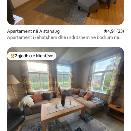
Apartament në Alstahaug
Vlerësimi mes
4,91 (23)
Apartament i rehatshëm dhe i ndritshëm në bodrum në
një zonë të qetë
Zgjedhja e klientëve
Më të mirat e zgjedhjeve të klientëve