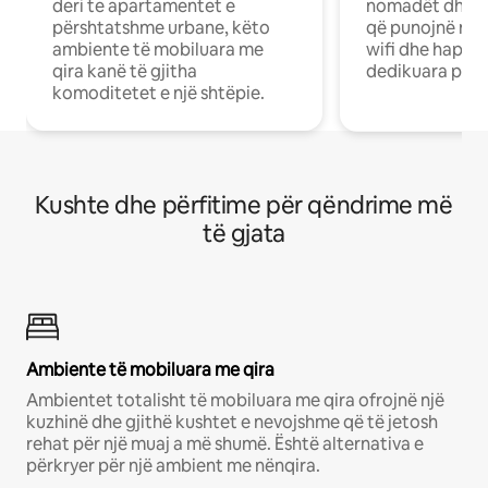
deri te apartamentet e
nomadët dhe pr
përshtatshme urbane, këto
që punojnë në 
ambiente të mobiluara me
wifi dhe hapësi
qira kanë të gjitha
dedikuara pune
komoditetet e një shtëpie.
Kushte dhe përfitime për qëndrime më
të gjata
Ambiente të mobiluara me qira
Ambientet totalisht të mobiluara me qira ofrojnë një
kuzhinë dhe gjithë kushtet e nevojshme që të jetosh
rehat për një muaj a më shumë. Është alternativa e
përkryer për një ambient me nënqira.