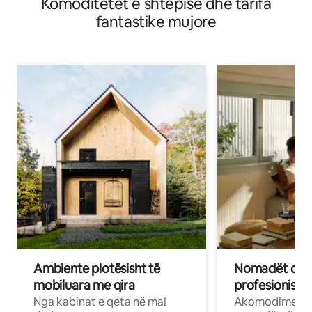
Komoditetet e shtëpisë dhe tarifa
fantastike mujore
Ambiente plotësisht të
Nomadët dixh
mobiluara me qira
profesionistët
Nga kabinat e qeta në mal
Akomodime të 