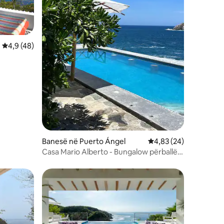
Vlerësimi mesatar 4,9 nga 5, 48 vlerësime
4,9 (48)
Banesë në Puerto Ángel
Vlerësimi mesatar 4,8
4,83 (24)
Casa Mario Alberto - Bungalow përballë
detit
entëve