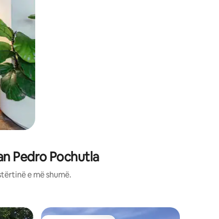
an Pedro Pochutla
stërtinë e më shumë.
Vilë në Sa