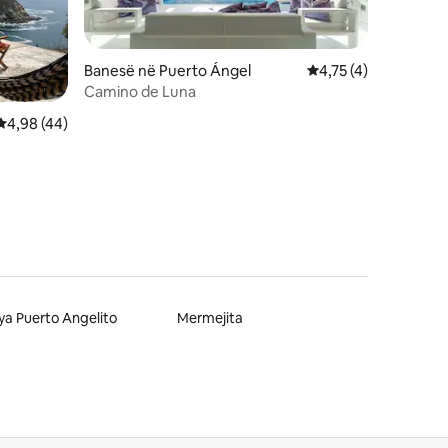
Banesë në Puerto Ángel
Vlerësimi mesatar 4,
4,75 (4)
Camino de Luna
Vlerësimi mesatar 4,98 nga 5, 44 vlerësime
4,98 (44)
ya Puerto Angelito
Mermejita