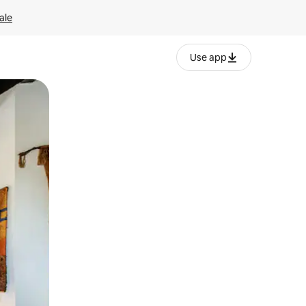
ale
Use app
ëvizur ekranin.