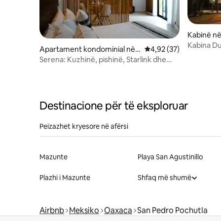
Kabinë në
Kabina Du
Apartament kondominial në
Vlerësimi mesatar 4,92
4,92 (37)
Zipolite
Serena: Kuzhinë, pishinë, Starlink dhe
ajër i kondicionuar, 9 minuta nga plazhi
Destinacione për të eksploruar
Peizazhet kryesore në afërsi
Mazunte
Playa San Agustinillo
Plazhi i Mazunte
Shfaq më shumë
Airbnb
Meksiko
Oaxaca
San Pedro Pochutla