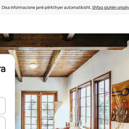
Disa informacione janë përkthyer automatikisht. 
Shfaq gjuhën origjin
ra
butonat e shigjetave lart e poshtë ose eksploro duke prekur ose duke l