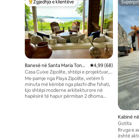
Zgjedhja e klientëve
Superpri
Më të mirat e zgjedhjeve të klientëve
Superpri
Banesë në Santa María Tona
Vlerësimi mesatar 4,99
4,99 (68)
meca
Casa Cuixe Zipolite, shtëpi e projektuar,
vetëm për të rritur
Me pamje nga Playa Zipolite, vetëm 5
minuta më këmbë nga plazhi dhe fshati,
kjo shtëpi moderne arkitekturore në
hapësirë të hapur përmban 2 dhoma
gjumi me ajër të kondicionuar të
papërshkueshëm nga zëri me krevate
dopio "king", kuzhinë të plotë, banjë të
Kabinë në
jashtme të përbashkët, ujë të nxehtë
edro poch
Gotita
nën presion dhe të pastruar, mobilie
Rruga e a
moderne të rehatshme, një pishinë të
është akt
vogël zhytjeje me pamje nga plazhi.