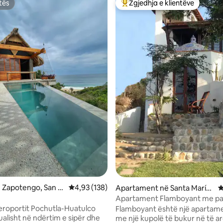
tës
Zgjedhja e klientëve
tës
Më të mirat e zgjedhjeve të kli
 nga 5, 68 vlerësime
 Zapotengo, San p
Vlerësimi mesatar 4,93 nga 5, 138 vlerësime
4,93 (138)
Apartament në Santa María
V
utla
Tonameca
Apartament Flamboyant me pa
bukur nga deti
eroportit Pochutla-Huatulco
Flamboyant është një apartamen
ualisht në ndërtim e sipër dhe
me një kupolë të bukur në të a