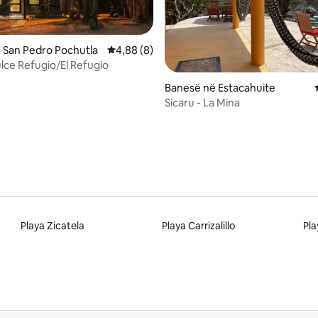
 San Pedro Pochutla
Vlerësimi mesatar 4,88 nga 5, 8 vlerësime
4,88 (8)
lce Refugio/El Refugio
 nga 5, 37 vlerësime
Banesë në Estacahuite
Sicaru - La Mina
Playa Zicatela
Playa Carrizalillo
Pla