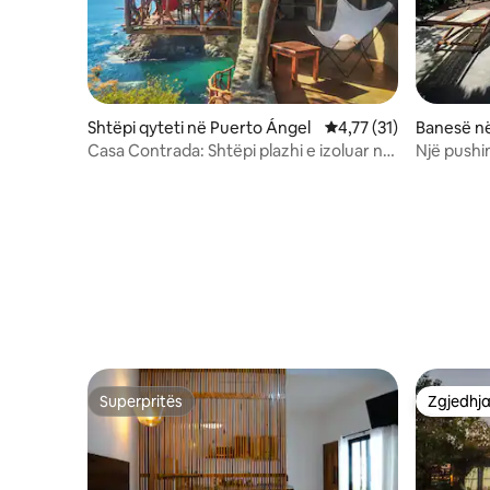
Shtëpi qyteti në Puerto Ángel
Vlerësimi mesatar 4,77
4,77 (31)
Banesë në
Casa Contrada: Shtëpi plazhi e izoluar në
Një pushi
Oaxaca
Superpritës
Zgjedhja
Superpritës
Zgjedhja