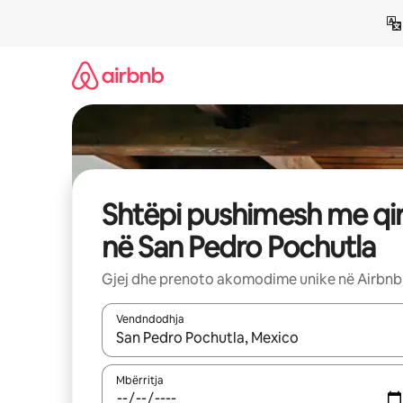
Kalo
te
përmbajtja
Shtëpi pushimesh me qi
në San Pedro Pochutla
Gjej dhe prenoto akomodime unike në Airbnb
Vendndodhja
Kur rezultatet të jenë të disponueshme, lëviz me 
Mbërritja