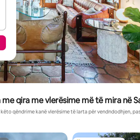
 me qira me vlerësime më të mira në S
: këto qëndrime kanë vlerësime të larta për vendndodhjen, pa