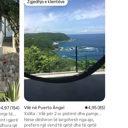
Zgjedhja e klientëve
Superpr
entëve
Zgjedhja e klientëve
Superpr
Shtëpi e
të pabes
Mirë se v
Salchi! Kj
pafundme
së ndenjj
pandërpr
bën banjë
koktej. Sh
plotësish
gjumi ele
vendosur
dyer të 
aeroporti
paqe, buk
Vilë në Puerto Ángel
Vlerësimi mesatar 4,9
4,95 (85)
lerësimi mesatar 4,97 nga 5, 154 vlerësime
4,97 (154)
Xidita - Vilë për 2 w. pishinë dhe pamje
mje të
spektakolare
Nëse dëshiron të largohesh nga ajo,
t i gjerë
prefero një vend të qetë dhe të qetë
rdhura që