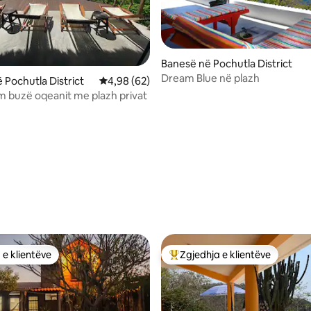
Banesë në Pochutla District
Dream Blue në plazh
 nga 5, 31 vlerësime
 Pochutla District
Vlerësimi mesatar 4,98 nga 5, 62 vlerësime
4,98 (62)
m buzë oqeanit me plazh privat
 e klientëve
Zgjedhja e klientëve
 e klientëve
Më të mirat e zgjedhjeve të kli