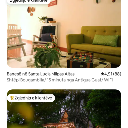
Zgjedhja e klientëve
Zgjedhja e klientëve
Banesë në Santa Lucía Milpas Altas
Vlerësimi mes
4,91 (88)
Shtëpi Bougambilia/ 15 minuta nga Antigua Guat/ WIFI
Zgjedhja e klientëve
Më të mirat e zgjedhjeve të klientëve