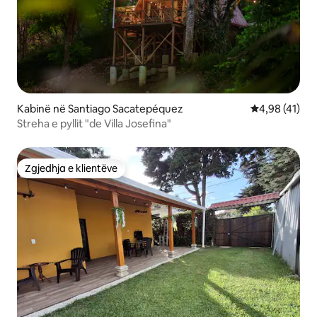
Kabinë në Santiago Sacatepéquez
Vlerësimi mes
4,98 (41)
Streha e pyllit "de Villa Josefina"
Zgjedhja e klientëve
Zgjedhja e klientëve