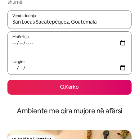
shumë.
Vendndodhja
Kur rezultatet të jenë të disponueshme, lëviz me butonat e shig
Mbërritja
Largimi
Kërko
Ambiente me qira mujore në afërsi