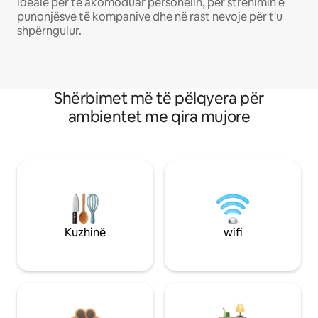
ideale për të akomoduar personelin, për strehimin e
punonjësve të kompanive dhe në rast nevoje për t'u
shpërngulur.
Shërbimet më të pëlqyera për
ambientet me qira mujore
Kuzhinë
wifi