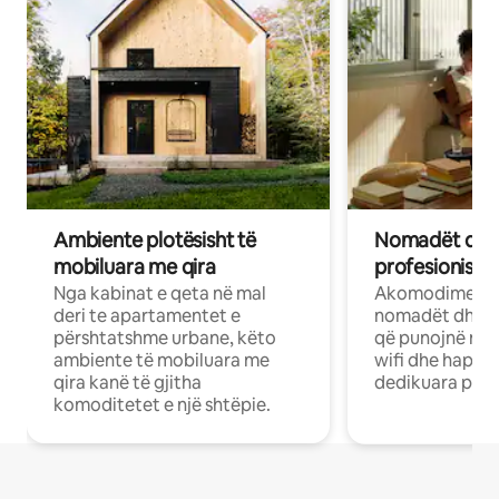
Ambiente plotësisht të
Nomadët dixh
mobiluara me qira
profesionistët
Nga kabinat e qeta në mal
Akomodime të 
deri te apartamentet e
nomadët dhe pr
përshtatshme urbane, këto
që punojnë në 
ambiente të mobiluara me
wifi dhe hapësi
qira kanë të gjitha
dedikuara pune
komoditetet e një shtëpie.