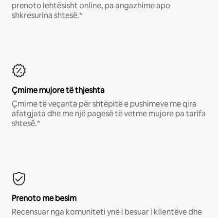
prenoto lehtësisht online, pa angazhime apo
shkresurina shtesë.*
Çmime mujore të thjeshta
Çmime të veçanta për shtëpitë e pushimeve me qira
afatgjata dhe me një pagesë të vetme mujore pa tarifa
shtesë.*
Prenoto me besim
Recensuar nga komuniteti ynë i besuar i klientëve dhe