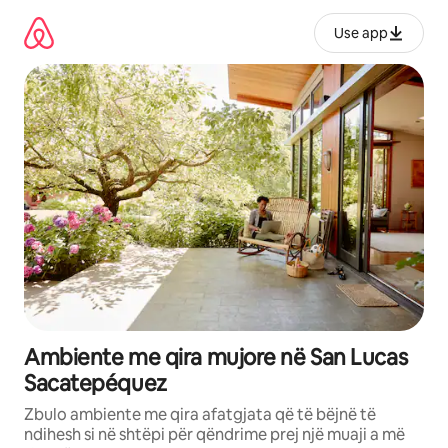
Kalo
te
Use app
përmbajtja
Ambiente me qira mujore në San Lucas
Sacatepéquez
Zbulo ambiente me qira afatgjata që të bëjnë të
ndihesh si në shtëpi për qëndrime prej një muaji a më