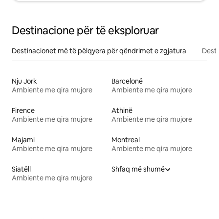
Destinacione për të eksploruar
Destinacionet më të pëlqyera për qëndrimet e zgjatura
Desti
Nju Jork
Barcelonë
Ambiente me qira mujore
Ambiente me qira mujore
Firence
Athinë
Ambiente me qira mujore
Ambiente me qira mujore
Majami
Montreal
Ambiente me qira mujore
Ambiente me qira mujore
Siatëll
Shfaq më shumë
Ambiente me qira mujore