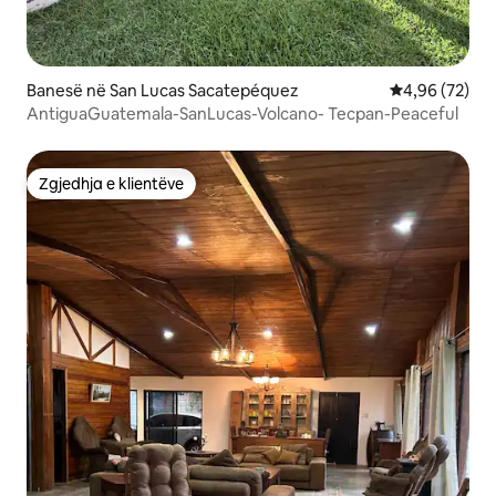
Banesë në San Lucas Sacatepéquez
Vlerësimi mes
4,96 (72)
AntiguaGuatemala-SanLucas-Volcano- Tecpan-Peaceful
Zgjedhja e klientëve
Zgjedhja e klientëve