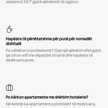
asistencë 24/7 gjatë qëndrimit të zgjatur.
Hapësira të përshtatshme për punë për nomadët
dixhitalë
Po udhëton si profesionist? Gjej një qëndrim afatgjatë
që ofron wifi me shpejtësi të lartë dhe hapësira të
dedikuara pune.
Po kërkon apartamente me shërbim hotelerie?
Në Airbnb ka apartamente plotësisht të mobiluara,