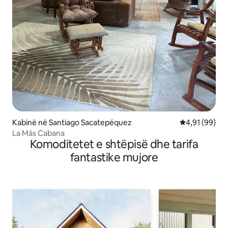
Kabinë në Santiago Sacatepéquez
Vlerësimi mes
4,91 (99)
La Más Cabana
Komoditetet e shtëpisë dhe tarifa
fantastike mujore