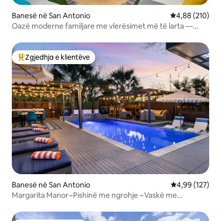
Banesë në San Antonio
Vlerësimi mesa
4,88 (210)
Oazë moderne familjare me vlerësimet më të larta —
Pishinë dhe mini golf
Zgjedhja e klientëve
Më të mirat e zgjedhjeve të klientëve
Banesë në San Antonio
Vlerësimi mesa
4,99 (127)
Margarita Manor~Pishinë me ngrohje ~Vaskë me
hidromasazh~ Dhomë lojërash