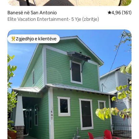
Banesë në San Antonio
Vlerësimi mesa
4,96 (161)
Elite Vacation Entertainment- 5 Yje (zbritje)
Zgjedhja e klientëve
Më të mirat e zgjedhjeve të klientëve