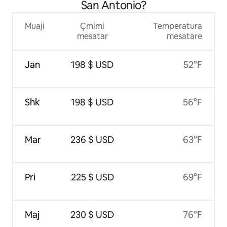
San Antonio?
Muaji
Çmimi
Temperatura
mesatar
mesatare
Jan
198 $ USD
52°F
Shk
198 $ USD
56°F
Mar
236 $ USD
63°F
Pri
225 $ USD
69°F
Maj
230 $ USD
76°F