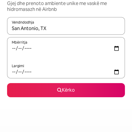
Gjej dhe prenoto ambiente unike me vaskë me
hidromasazh në Airbnb
Vendndodhja
Kur rezultatet të jenë të disponueshme, lëviz me butonat e shig
Mbërritja
Largimi
Kërko