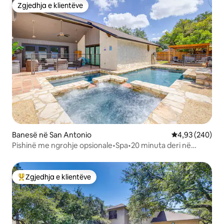
Zgjedhja e klientëve
Zgjedhja e klientëve
Banesë në San Antonio
Vlerësimi mesa
4,93 (240)
Pishinë me ngrohje opsionale•Spa•20 minuta deri në
Lackland AFB
Zgjedhja e klientëve
Më të mirat e zgjedhjeve të klientëve