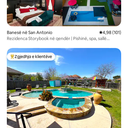
Banesë në San Antonio
Vlerësimi mesa
4,98 (101)
Rezidenca Storybook në qendër | Pishinë, spa, sallë
kinemaje
Zgjedhja e klientëve
Më të mirat e zgjedhjeve të klientëve