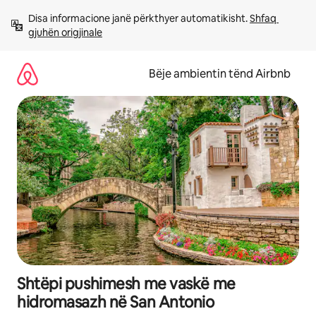
Kalo
Disa informacione janë përkthyer automatikisht. 
Shfaq 
te
gjuhën origjinale
përmbajtja
Bëje ambientin tënd Airbnb
Shtëpi pushimesh me vaskë me
hidromasazh në San Antonio