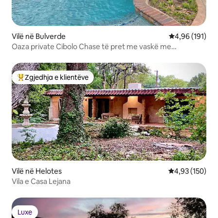
Vilë në Bulverde
Vlerësimi mesa
4,96 (191)
Oaza private Cibolo Chase të pret me vaskë me
hidromasazh dhe pishinë
Zgjedhja e klientëve
Më të mirat e zgjedhjeve të klientëve
Vilë në Helotes
Vlerësimi mesa
4,93 (150)
Vila e Casa Lejana
Luxe
Luxe