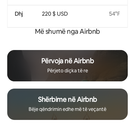
Dhj
220 $ USD
54°F
Më shumë nga Airbnb
Përvoja në Airbnb
Përjeto diçka të re
Shërbime në Airbnb
Bëje qëndrimin edhe më të veçantë