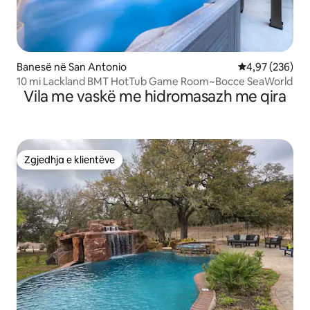
Banesë në San Antonio
Vlerësimi mesa
4,97 (236)
10 mi Lackland BMT HotTub Game Room~Bocce SeaWorld
Vila me vaskë me hidromasazh me qira
Zgjedhja e klientëve
Zgjedhja e klientëve