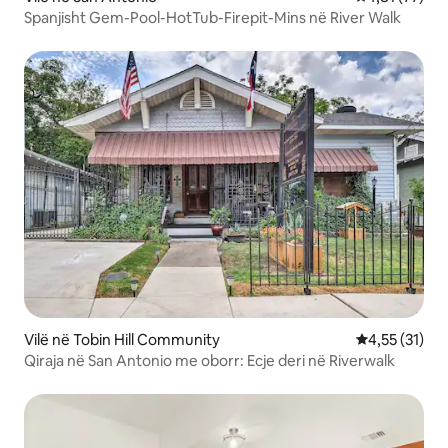
Spanjisht Gem-Pool-HotTub-Firepit-Mins në River Walk
Vilë në Tobin Hill Community
Vlerësimi mes
4,55 (31)
Qiraja në San Antonio me oborr: Ecje deri në Riverwalk