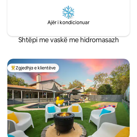
Ajër i kondicionuar
Shtëpi me vaskë me hidromasazh
Zgjedhja e klientëve
Më të mirat e zgjedhjeve të klientëve