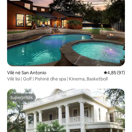
Vilë në San Antonio
Vlerësimi mes
4,85 (97)
Vilë lisi | Golf | Pishinë dhe spa | Kinema, Basketboll
Superpritës
Superpritës