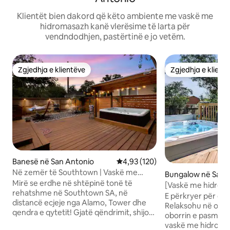
Klientët bien dakord që këto ambiente me vaskë me
hidromasazh kanë vlerësime të larta për
vendndodhjen, pastërtinë e jo vetëm.
Zgjedhja e klientëve
Zgjedhja e klient
Zgjedhja e klientëve
Zgjedhja e klient
Banesë në San Antonio
Vlerësimi mesatar 4,93 nga 5, 1
4,93 (120)
Në zemër të Southtown | Vaskë me
Bungalow në San 
hidromasazh | Hamak | King &TV
Mirë se erdhe në shtëpinë tonë të
[Vaskë me hidroma
rehatshme në Southtown SA, në
komode, pranë Ft
E përkryer për di
distancë ecjeje nga Alamo, Tower dhe
Relaksohu në oazë
qendra e qytetit! Gjatë qëndrimit, shijo
oborrin e pasmë 
planimetrinë tonë të ngrohtë dhe ftuese
vaskë me hidroma