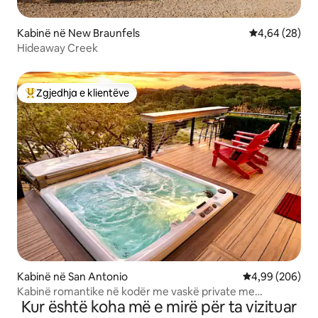
Kabinë në New Braunfels
Vlerësimi mes
4,64 (28)
Hideaway Creek
Zgjedhja e klientëve
Më të mirat e zgjedhjeve të klientëve
Kabinë në San Antonio
Vlerësimi mesat
4,99 (206)
Kabinë romantike në kodër me vaskë private me
Kur është koha më e mirë për ta vizituar
hidromasazh