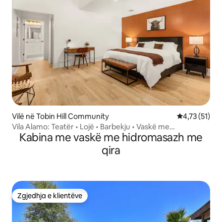
Vilë në Tobin Hill Community
Vlerësimi mes
4,73 (51)
Vila Alamo: Teatër • Lojë • Barbekju • Vaskë me
Kabina me vaskë me hidromasazh me
hidromasazh
qira
Zgjedhja e klientëve
Zgjedhja e klientëve