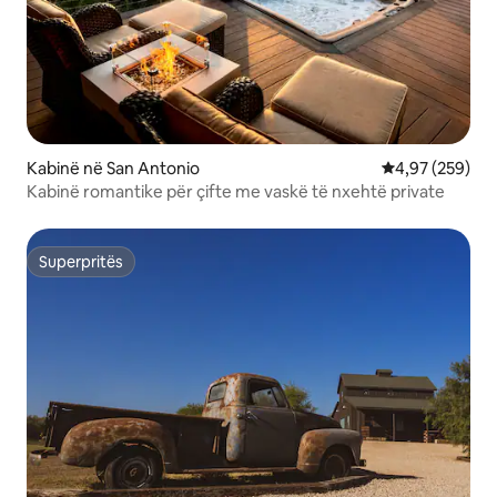
Kabinë në San Antonio
Vlerësimi mesa
4,97 (259)
Kabinë romantike për çifte me vaskë të nxehtë private
Superpritës
Superpritës