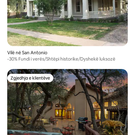
Vilë në San Antonio
-30% Fundi i verës/Shtëpi historike/Dyshekë luksozë
Zgjedhja e klientëve
Zgjedhja e klientëve