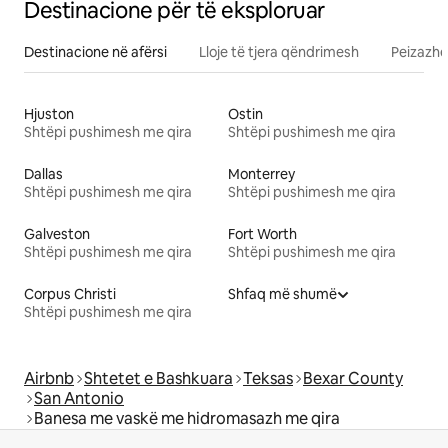
Destinacione për të eksploruar
Destinacione në afërsi
Lloje të tjera qëndrimesh
Peizazhe
Hjuston
Ostin
Shtëpi pushimesh me qira
Shtëpi pushimesh me qira
Dallas
Monterrey
Shtëpi pushimesh me qira
Shtëpi pushimesh me qira
Galveston
Fort Worth
Shtëpi pushimesh me qira
Shtëpi pushimesh me qira
Corpus Christi
Shfaq më shumë
Shtëpi pushimesh me qira
Airbnb
Shtetet e Bashkuara
Teksas
Bexar County
San Antonio
Banesa me vaskë me hidromasazh me qira