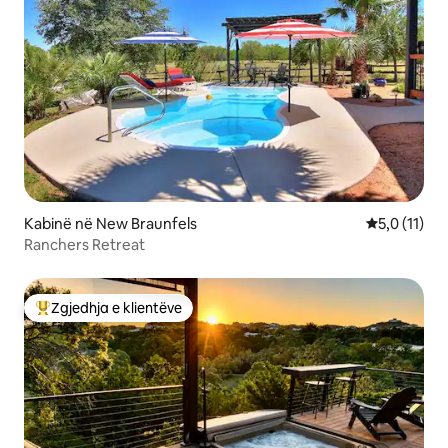
Kabinë në New Braunfels
Vlerësimi me
5,0 (11)
Ranchers Retreat
Zgjedhja e klientëve
Më të mirat e zgjedhjeve të klientëve