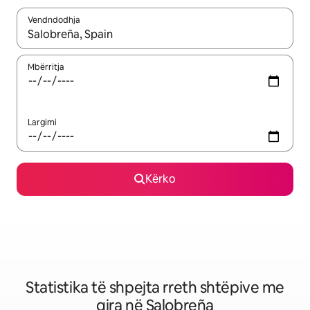
Vendndodhja
Kur rezultatet të jenë të disponueshme, lëviz me butonat e shig
Mbërritja
Largimi
Kërko
Statistika të shpejta rreth shtëpive me
qira në Salobreña