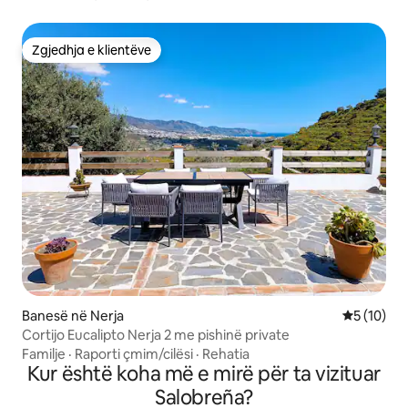
Zgjedhja e klientëve
Zgjedhja e klientëve
Banesë në Nerja
Vlerësimi 
5 (10)
Cortijo Eucalipto Nerja 2 me pishinë private
Familje
·
Raporti çmim/cilësi
·
Rehatia
Kur është koha më e mirë për ta vizituar
Salobreña?