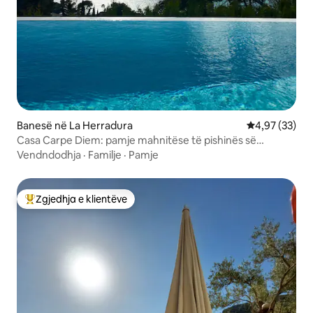
Banesë në La Herradura
Vlerësimi mes
4,97 (33)
Casa Carpe Diem: pamje mahnitëse të pishinës së
pafundme
Vendndodhja
·
Familje
·
Pamje
Zgjedhja e klientëve
Më të mirat e zgjedhjeve të klientëve