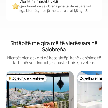
Vlerësimi mesatar: 4,8
Qëndrimet në Salobreña janë të vlerësuara lart
nga klientët, me një mesatare prej 4,8 nga 5!
Shtëpitë me qira më të vlerësuara në
Salobreña
klientët bien dakord që këto shtëpi kanë vlerësime të
larta për vendndodhjen, pastërtinë e jo vetëm.
Zgjedhja e klientëve
Zgjedhja e klient
Më të mirat e zgjedhjeve të klientëve
Zgjedhja e klient