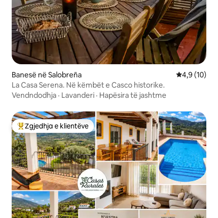
Banesë në Salobreña
Vlerësimi me
4,9 (10)
La Casa Serena. Në këmbët e Casco historike.
Vendndodhja
·
Lavanderi
·
Hapësira të jashtme
Zgjedhja e klientëve
Më të mirat e zgjedhjeve të klientëve