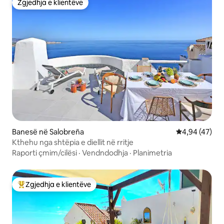
Zgjedhja e klientëve
Zgjedhja e klientëve
Banesë në Salobreña
Vlerësimi mes
4,94 (47)
Kthehu nga shtëpia e diellit në rritje
Raporti çmim/cilësi
·
Vendndodhja
·
Planimetria
Zgjedhja e klientëve
Më të mirat e zgjedhjeve të klientëve