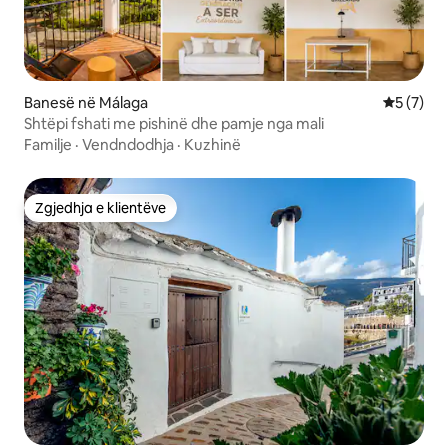
Banesë në Málaga
Vlerësimi
5 (7)
Shtëpi fshati me pishinë dhe pamje nga mali
Familje
·
Vendndodhja
·
Kuzhinë
Zgjedhja e klientëve
Zgjedhja e klientëve