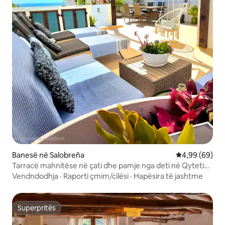
Banesë në Salobreña
Vlerësimi mes
4,99 (69)
Tarracë mahnitëse në çati dhe pamje nga deti në Qytetin
e Vjetër
Vendndodhja
·
Raporti çmim/cilësi
·
Hapësira të jashtme
Superpritës
Superpritës