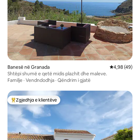
Banesë në Granada
Vlerësimi mes
4,98 (49)
Shtëpi shumë e qetë midis plazhit dhe maleve.
Familje
·
Vendndodhja
·
Qëndrim i gjatë
Zgjedhja e klientëve
Më të mirat e zgjedhjeve të klientëve