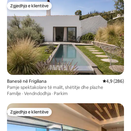
Zgjedhja e klientëve
Zgjedhja e klientëve
Banesë në Frigiliana
Vlerësimi mes
4,9 (286)
Pamje spektakolare të malit, shëtitje dhe plazhe
Familje
·
Vendndodhja
·
Parkim
Zgjedhja e klientëve
Zgjedhja e klientëve