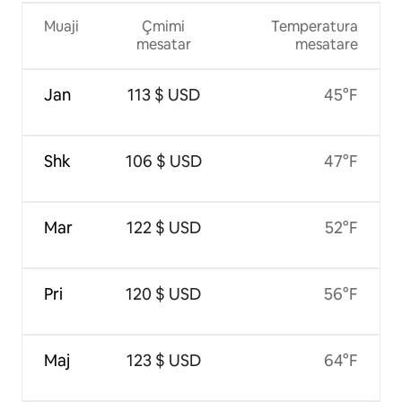
Muaji
Çmimi
Temperatura
mesatar
mesatare
Jan
113 $ USD
45°F
Shk
106 $ USD
47°F
Mar
122 $ USD
52°F
Pri
120 $ USD
56°F
Maj
123 $ USD
64°F