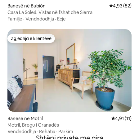
Banesë në Bubión
Vlerësimi mes
4,93 (82)
Casa La Soleá. Vistas në fshat dhe Sierra
Familje
·
Vendndodhja
·
Ecje
Zgjedhja e klientëve
Zgjedhja e klientëve
Banesë në Motril
Vlerësimi mes
4,91 (11)
Motril, Bregu i Granadës
Vendndodhja
·
Rehatia
·
Parkim
Shtëpi private me qira