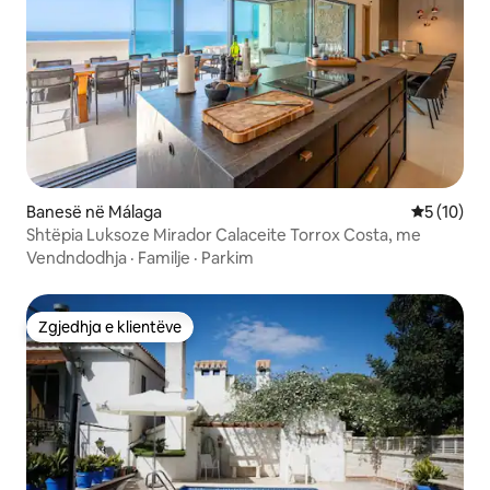
Banesë në Málaga
Vlerësimi 
5 (10)
Shtëpia Luksoze Mirador Calaceite Torrox Costa, me
Vendndodhja
·
Familje
·
Parkim
Zgjedhja e klientëve
Zgjedhja e klientëve