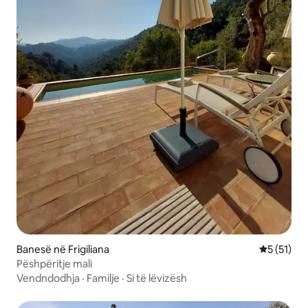
Banesë në Frigiliana
Vlerësimi 
5 (51)
Pëshpëritje mali
Vendndodhja
·
Familje
·
Si të lëvizësh