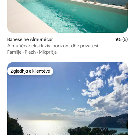
Banesë në Almuñécar
Vlerësimi
5 (5)
Almuñécar ekskluziv: horizont dhe privatësi
Familje
·
Plazh
·
Mikpritja
Zgjedhja e klientëve
Zgjedhja e klientëve