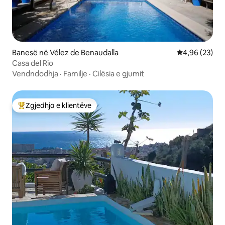
Banesë në Vélez de Benaudalla
Vlerësimi mes
4,96 (23)
Casa del Rio
Vendndodhja
·
Familje
·
Cilësia e gjumit
Zgjedhja e klientëve
Më të mirat e zgjedhjeve të klientëve