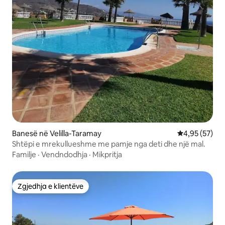
Banesë në Velilla-Taramay
Vlerësimi mes
4,95 (57)
Shtëpi e mrekullueshme me pamje nga deti dhe një mal.
Familje
·
Vendndodhja
·
Mikpritja
Zgjedhja e klientëve
Zgjedhja e klientëve