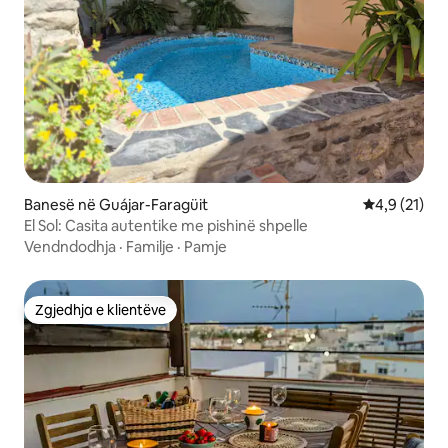
Banesë në Guájar-Faragüit
Vlerësimi me
4,9 (21)
El Sol: Casita autentike me pishinë shpelle
Vendndodhja
·
Familje
·
Pamje
Zgjedhja e klientëve
Zgjedhja e klientëve