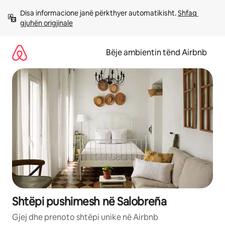
Kalo
Disa informacione janë përkthyer automatikisht. 
Shfaq 
te
gjuhën origjinale
përmbajtja
Bëje ambientin tënd Airbnb
Shtëpi pushimesh në Salobreña
Gjej dhe prenoto shtëpi unike në Airbnb