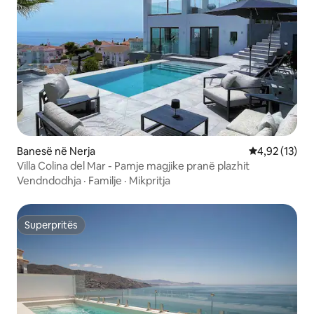
Banesë në Nerja
Vlerësimi mes
4,92 (13)
Villa Colina del Mar - Pamje magjike pranë plazhit
Vendndodhja
·
Familje
·
Mikpritja
Superpritës
Superpritës