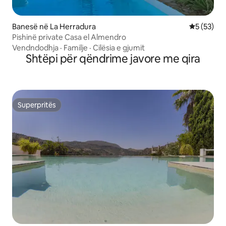
Banesë në La Herradura
Vlerësimi 
5 (53)
Pishinë private Casa el Almendro
Vendndodhja
·
Familje
·
Cilësia e gjumit
Shtëpi për qëndrime javore me qira
Superpritës
Superpritës