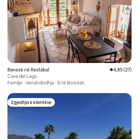
Banesë në Restábal
Vlerësimi mes
4,85 (27)
Casa del Lago
Familje
·
Vendndodhja
·
Si të lëvizësh
Zgjedhja e klientëve
Zgjedhja e klientëve