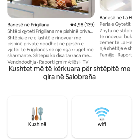
Banesë në La Her
Perla e Qytetit ~ 
Banesë në Frigiliana
Vlerësimi mesatar 4,98 nga 5, 1
4,98 (139)
nga Deti
Zhytu në stil dhe 
Shtëpi qyteti Frigiliana me pishinë private
të rinovuar bukur
dhe pamje nga deti
Shtëpia e re e lashtë e rinovuar me
zemër të La Herr
pishinë private ndodhet në pjesën e
një shëtitje e shk
vjetër të Frigilianës në një nga rrugët më
guralecë drejt pla
Familje
·
Raporti çm
sharmante. Shtëpia ka disa tarraca me
dyqaneve dhe rest
pamje spektakolare nga deti dhe natyra.
Vendndodhja
·
Raporti çmim/cilësi
·
TV
pamje mahnitëse n
Shtëpia ofron një dhomë të bollshme
Kushtet më të kërkuara për shtëpitë me
pishinë private, v
ndenjjeje me oxhak, divan të madh,
qira në Salobreña
për familje, qetës
tavolinë ngrënieje, karrige relaksuese
brendshme luksoz
dhe tavolinë. Kuzhinë e pajisur mirë. 2
mënyrë të përkry
dhoma gjumi me krevate dopio, banjë
me jetën autentike
me dush dhe banjë dhe një tualet më
vendi i fundit për n
vete. Kopsht shumë privat me kuzhinë
dhe me stil për pu
të jashtme, pishinë, tavolinë ngrënieje,
karrige relaksuese dhe shtretër dielli
Kuzhinë
wifi