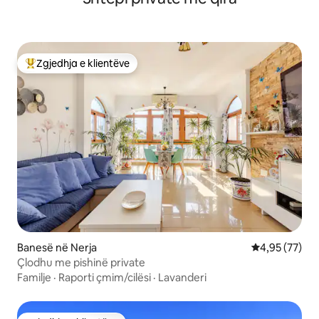
Zgjedhja e klientëve
Më të mirat e zgjedhjeve të klientëve
Banesë në Nerja
Vlerësimi mes
4,95 (77)
Çlodhu me pishinë private
Familje
·
Raporti çmim/cilësi
·
Lavanderi