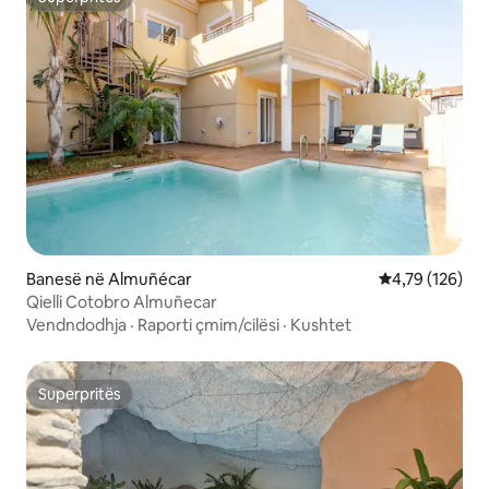
Superpritës
Banesë në Almuñécar
Vlerësimi mesa
4,79 (126)
Qielli Cotobro Almuñecar
Vendndodhja
·
Raporti çmim/cilësi
·
Kushtet
Superpritës
Superpritës