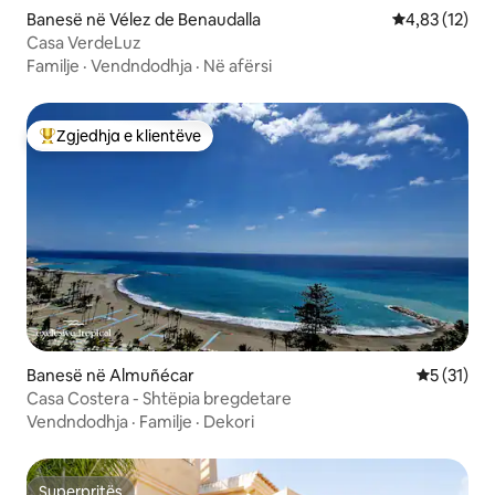
Banesë në Vélez de Benaudalla
Vlerësimi mes
4,83 (12)
Casa VerdeLuz
Familje
·
Vendndodhja
·
Në afërsi
Zgjedhja e klientëve
Më të mirat e zgjedhjeve të klientëve
Banesë në Almuñécar
Vlerësimi 
5 (31)
Casa Costera - Shtëpia bregdetare
Vendndodhja
·
Familje
·
Dekori
Superpritës