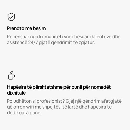
Prenoto me besim
Recensuar nga komuniteti ynë i besuar i klientëve dhe
asistencë 24/7 gjatë qëndrimit të zgjatur.
Hapësira të përshtatshme për punë për nomadët
dixhitalë
Po udhëton si profesionist? Gjej një qëndrim afatgjatë
që ofron wifi me shpejtësi të lartë dhe hapësira të
dedikuara pune.