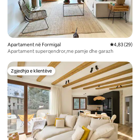
Apartament në Formigal
Vlerësimi mes
4,83 (29)
Apartament superqendror,me pamje dhe garazh
Zgjedhja e klientëve
Zgjedhja e klientëve