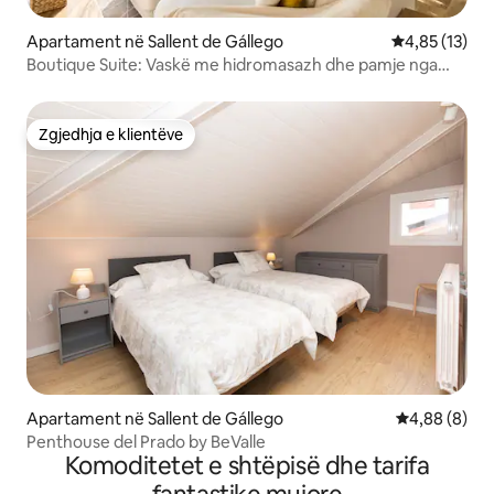
Apartament në Sallent de Gállego
Vlerësimi mes
4,85 (13)
Boutique Suite: Vaskë me hidromasazh dhe pamje nga
malet
Zgjedhja e klientëve
Zgjedhja e klientëve
Apartament në Sallent de Gállego
Vlerësimi me
4,88 (8)
Penthouse del Prado by BeValle
Komoditetet e shtëpisë dhe tarifa