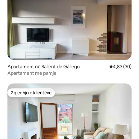
Apartament në Sallent de Gállego
Vlerësimi mes
4,83 (30)
Apartament me pamje
Zgjedhja e klientëve
Zgjedhja e klientëve