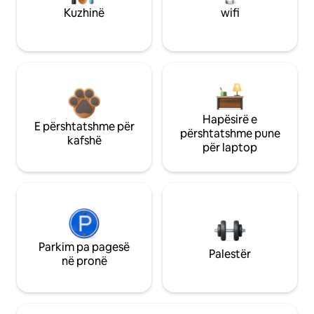
Kuzhinë
wifi
Hapësirë e
E përshtatshme për
përshtatshme pune
kafshë
për laptop
Parkim pa pagesë
Palestër
në pronë