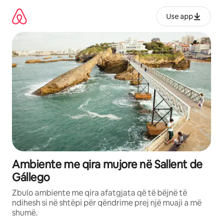
Kalo
te
Use app
përmbajtja
Ambiente me qira mujore në Sallent de
Gállego
Zbulo ambiente me qira afatgjata që të bëjnë të
ndihesh si në shtëpi për qëndrime prej një muaji a më
shumë.