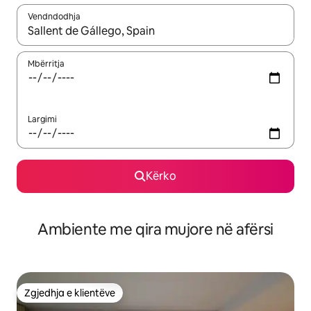
Vendndodhja
Kur rezultatet të jenë të disponueshme, lëviz me butonat e shig
Mbërritja
Largimi
Kërko
Ambiente me qira mujore në afërsi
Zgjedhja e klientëve
Zgjedhja e klientëve