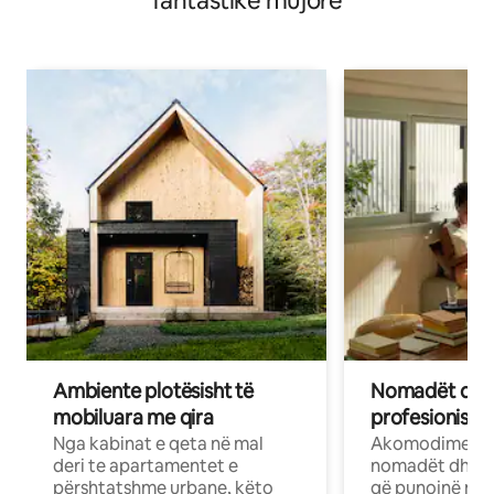
fantastike mujore
Ambiente plotësisht të
Nomadët dixh
mobiluara me qira
profesionistët
Nga kabinat e qeta në mal
Akomodime të 
deri te apartamentet e
nomadët dhe pr
përshtatshme urbane, këto
që punojnë në 