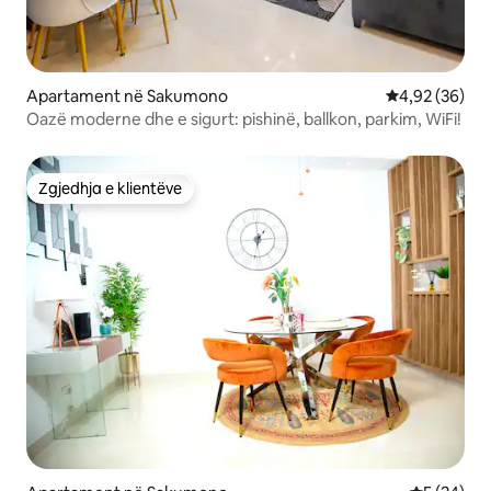
Apartament në Sakumono
Vlerësimi mes
4,92 (36)
Oazë moderne dhe e sigurt: pishinë, ballkon, parkim, WiFi!
Zgjedhja e klientëve
Zgjedhja e klientëve