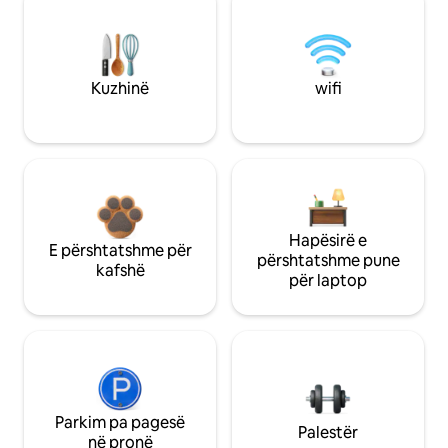
Kuzhinë
wifi
Hapësirë e
E përshtatshme për
përshtatshme pune
kafshë
për laptop
Parkim pa pagesë
Palestër
në pronë