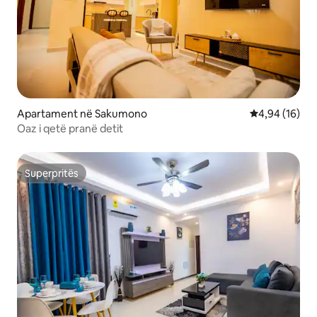
Apartament në Sakumono
Vlerësimi mes
4,94 (16)
Oaz i qetë pranë detit
Superpritës
Superpritës