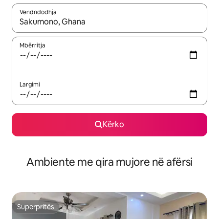
Vendndodhja
Kur rezultatet të jenë të disponueshme, lëviz me butonat e shig
Mbërritja
Largimi
Kërko
Ambiente me qira mujore në afërsi
Superpritës
Superpritës