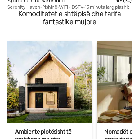
Apartament në Sakumono
Vlerësimi 
5 (34)
Serenity Haven-Pishinë-WiFi - DSTV-15 minuta larg plazhit
Komoditetet e shtëpisë dhe tarifa
fantastike mujore
Ambiente plotësisht të
Nomadët dixh