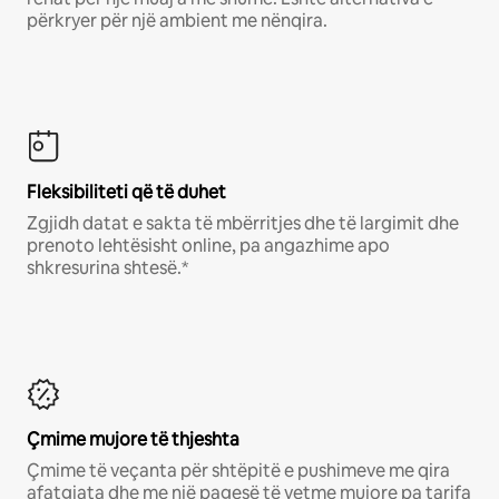
përkryer për një ambient me nënqira.
Fleksibiliteti që të duhet
Zgjidh datat e sakta të mbërritjes dhe të largimit dhe
prenoto lehtësisht online, pa angazhime apo
shkresurina shtesë.*
Çmime mujore të thjeshta
Çmime të veçanta për shtëpitë e pushimeve me qira
afatgjata dhe me një pagesë të vetme mujore pa tarifa