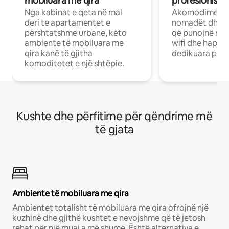
mobiluara me qira
profesionistët
Nga kabinat e qeta në mal
Akomodime të 
deri te apartamentet e
nomadët dhe pr
përshtatshme urbane, këto
që punojnë në 
ambiente të mobiluara me
wifi dhe hapësi
qira kanë të gjitha
dedikuara pune
komoditetet e një shtëpie.
Kushte dhe përfitime për qëndrime më
të gjata
Ambiente të mobiluara me qira
Ambientet totalisht të mobiluara me qira ofrojnë një
kuzhinë dhe gjithë kushtet e nevojshme që të jetosh
rehat për një muaj a më shumë. Është alternativa e