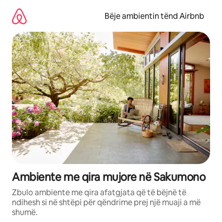
Kalo
te
Bëje ambientin tënd Airbnb
përmbajtja
Ambiente me qira mujore në Sakumono
Zbulo ambiente me qira afatgjata që të bëjnë të
ndihesh si në shtëpi për qëndrime prej një muaji a më
shumë.