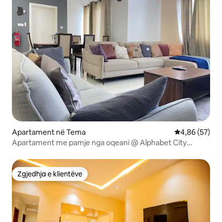
Apartament në Tema
Vlerësimi mes
4,86 (57)
Apartament me pamje nga oqeani @ Alphabet City
Spintex
Zgjedhja e klientëve
Zgjedhja e klientëve