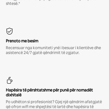
shtesë.*
Prenoto me besim
Recensuar nga komuniteti ynë i besuar i klientëve dhe
asistencë 24/7 gjatë qëndrimit të zgjatur.
Hapësira të përshtatshme për punë për nomadët
dixhitalë
Po udhëton si profesionist? Gjej një qëndrim afatgjatë
që ofron wifi me shpejtësi të lartë dhe hapësira të