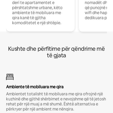
deri te apartamentet e
nomadët dhe pr
përshtatshme urbane, këto
që punojnë në 
ambiente të mobiluara me
wifi dhe hapësi
qira kanë të gjitha
dedikuara pune
komoditetet e një shtëpie.
Kushte dhe përfitime për qëndrime më
të gjata
Ambiente të mobiluara me qira
Ambientet totalisht të mobiluara me qira ofrojnë një
kuzhinë dhe gjithë shërbimet e nevojshme që të jetosh
rehat për një muaj a më shumë. Është alternativa e
përkryer për një ambient me nënqira.