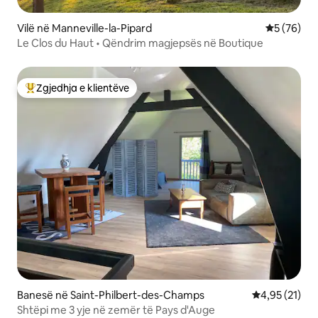
Vilë në Manneville-la-Pipard
Vlerësimi 
5 (76)
Le Clos du Haut • Qëndrim magjepsës në Boutique
Zgjedhja e klientëve
Më të mirat e zgjedhjeve të klientëve
Banesë në Saint-Philbert-des-Champs
Vlerësimi mes
4,95 (21)
Shtëpi me 3 yje në zemër të Pays d'Auge