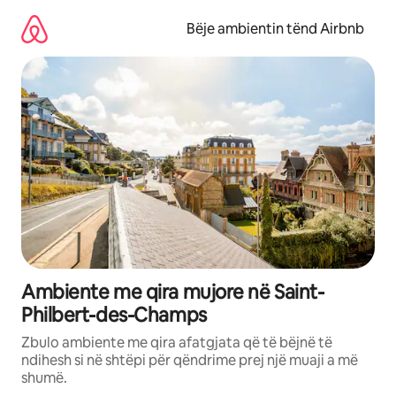
Kalo
te
Bëje ambientin tënd Airbnb
përmbajtja
Ambiente me qira mujore në Saint-
Philbert-des-Champs
Zbulo ambiente me qira afatgjata që të bëjnë të
ndihesh si në shtëpi për qëndrime prej një muaji a më
shumë.