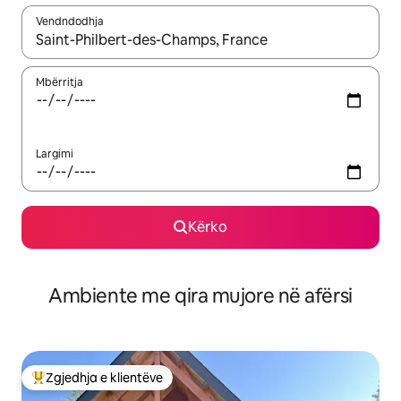
Vendndodhja
Kur rezultatet të jenë të disponueshme, lëviz me butonat e shig
Mbërritja
Largimi
Kërko
Ambiente me qira mujore në afërsi
Zgjedhja e klientëve
Më të mirat e zgjedhjeve të klientëve