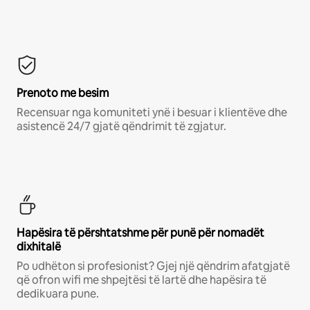
Prenoto me besim
Recensuar nga komuniteti ynë i besuar i klientëve dhe
asistencë 24/7 gjatë qëndrimit të zgjatur.
Hapësira të përshtatshme për punë për nomadët
dixhitalë
Po udhëton si profesionist? Gjej një qëndrim afatgjatë
që ofron wifi me shpejtësi të lartë dhe hapësira të
dedikuara pune.