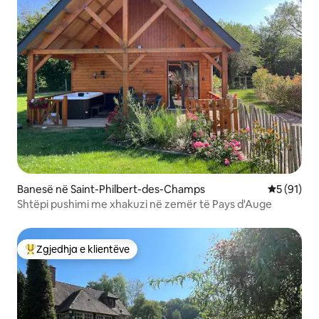
Banesë në Saint-Philbert-des-Champs
Vlerësimi 
5 (91)
Shtëpi pushimi me xhakuzi në zemër të Pays d'Auge
Zgjedhja e klientëve
Më të mirat e zgjedhjeve të klientëve