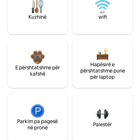
Kuzhinë
wifi
Hapësirë e
E përshtatshme për
përshtatshme pune
kafshë
për laptop
Parkim pa pagesë
Palestër
në pronë