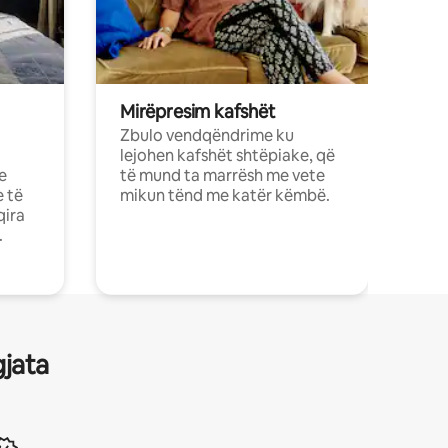
Mirëpresim kafshët
Zbulo vendqëndrime ku
lejohen kafshët shtëpiake, që
e
të mund ta marrësh me vete
e të
mikun tënd me katër këmbë.
qira
.
gjata