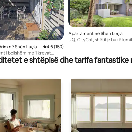
Apartament në Shën Luçia
UQ, CityCat, shëtitje buzë lumit
Qëndrim i gjerë në St Lucia
 nga 5, 51 vlerësime
rim në Shën Luçia
Vlerësimi mesatar 4,6 nga 5, 150 vlerësime
4,6 (150)
t i bollshëm me 1 krevat
tetet e shtëpisë dhe tarifa fantastike
 me oborr