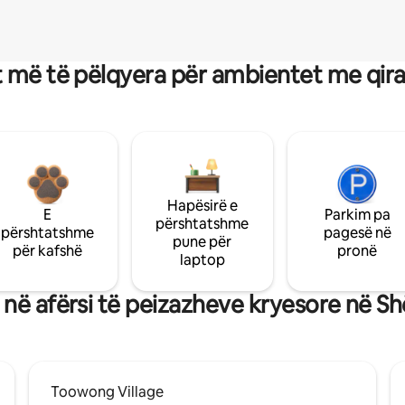
 më të pëlqyera për ambientet me qir
Hapësirë e
E
Parkim pa
përshtatshme
përshtatshme
pagesë në
pune për
për kafshë
pronë
laptop
në afërsi të peizazheve kryesore në Sh
Toowong Village