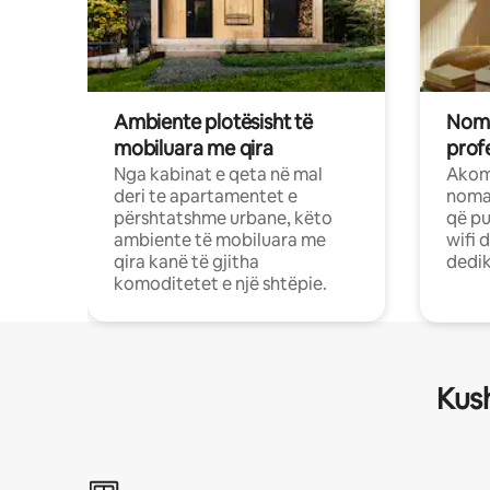
Ambiente plotësisht të
Noma
mobiluara me qira
profe
Nga kabinat e qeta në mal
Akom
deri te apartamentet e
nomad
përshtatshme urbane, këto
që pu
ambiente të mobiluara me
wifi 
qira kanë të gjitha
dedik
komoditetet e një shtëpie.
Kush