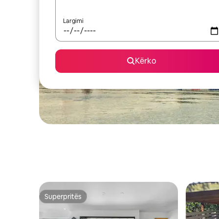
Largimi
Kërko
Superpritës
Superpritës