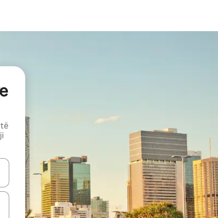
e
 të
ji
butonat e shigjetave lart e poshtë ose eksploro duke prekur ose duke l