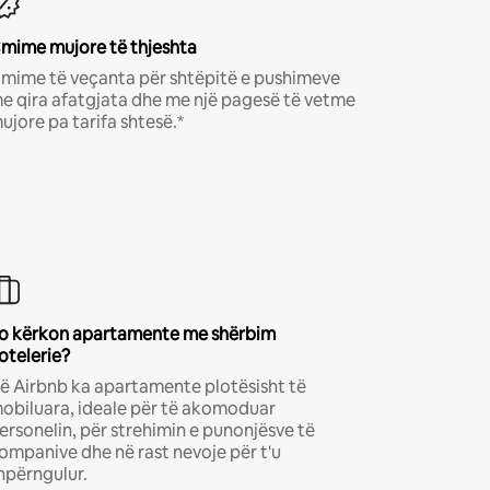
mime mujore të thjeshta
mime të veçanta për shtëpitë e pushimeve
e qira afatgjata dhe me një pagesë të vetme
ujore pa tarifa shtesë.*
o kërkon apartamente me shërbim
otelerie?
ë Airbnb ka apartamente plotësisht të
obiluara, ideale për të akomoduar
ersonelin, për strehimin e punonjësve të
ompanive dhe në rast nevoje për t'u
hpërngulur.