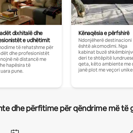
dët dixhitalë dhe
Kënaqësia e përfshirë
sionistët e udhëtimit
Ndonjëherë destinacioni
është akomodimi. Nga
odime të rehatshme për
kabinat buzë shkëmbinjv
ët dhe profesionistët
deri te shtëpitë lundrues
nojnë në distancë me
qeta, këto ambiente me 
dhe hapësira të
janë plot me veçori unike
uara pune.
te dhe përfitime për qëndrime më të 