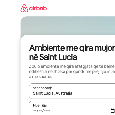
Kalo
te
përmbajtja
Ambiente me qira mujor
në Saint Lucia
Zbulo ambiente me qira afatgjata që të bëjnë
ndihesh si në shtëpi për qëndrime prej një mua
a më shumë.
Vendndodhja
Kur rezultatet të jenë të disponueshme, lëviz me 
Mbërritja