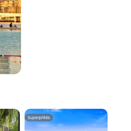
Superpritës
Superpritës