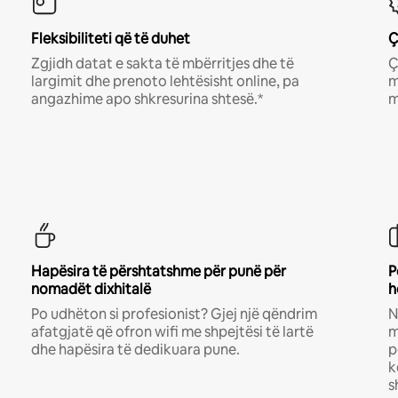
Fleksibiliteti që të duhet
Ç
Zgjidh datat e sakta të mbërritjes dhe të
Ç
largimit dhe prenoto lehtësisht online, pa
m
angazhime apo shkresurina shtesë.*
m
Hapësira të përshtatshme për punë për
P
nomadët dixhitalë
h
Po udhëton si profesionist? Gjej një qëndrim
N
afatgjatë që ofron wifi me shpejtësi të lartë
m
dhe hapësira të dedikuara pune.
p
k
s