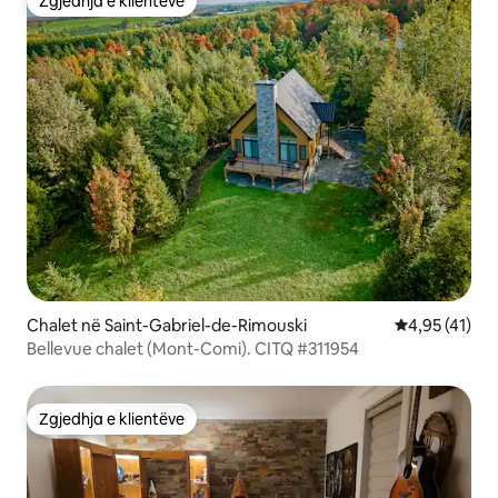
Zgjedhja e klientëve
Zgjedhja e klientëve
Chalet në Saint-Gabriel-de-Rimouski
Vlerësimi mes
4,95 (41)
Bellevue chalet (Mont-Comi). CITQ #311954
Zgjedhja e klientëve
Zgjedhja e klientëve