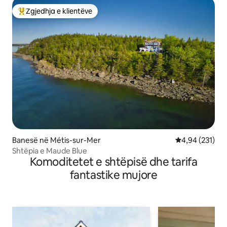
Zgjedhja e klientëve
Më të mirat e zgjedhjeve të klientëve
Banesë në Métis-sur-Mer
Vlerësimi mesa
4,94 (231)
Shtëpia e Maude Blue
Komoditetet e shtëpisë dhe tarifa
fantastike mujore