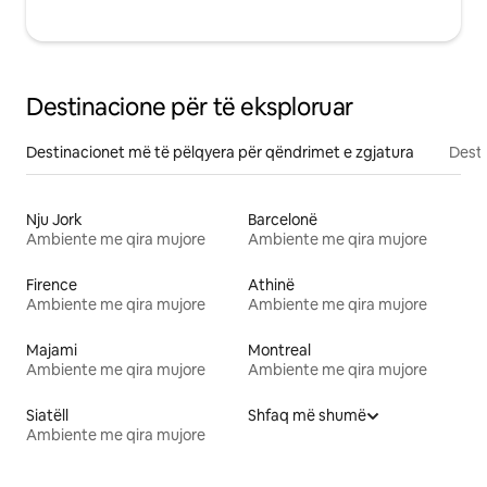
Destinacione për të eksploruar
Destinacionet më të pëlqyera për qëndrimet e zgjatura
Desti
Nju Jork
Barcelonë
Ambiente me qira mujore
Ambiente me qira mujore
Firence
Athinë
Ambiente me qira mujore
Ambiente me qira mujore
Majami
Montreal
Ambiente me qira mujore
Ambiente me qira mujore
Siatëll
Shfaq më shumë
Ambiente me qira mujore