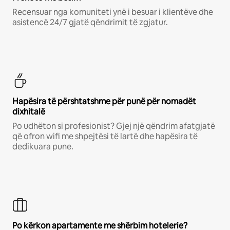
Recensuar nga komuniteti ynë i besuar i klientëve dhe
asistencë 24/7 gjatë qëndrimit të zgjatur.
Hapësira të përshtatshme për punë për nomadët
dixhitalë
Po udhëton si profesionist? Gjej një qëndrim afatgjatë
që ofron wifi me shpejtësi të lartë dhe hapësira të
dedikuara pune.
Po kërkon apartamente me shërbim hotelerie?