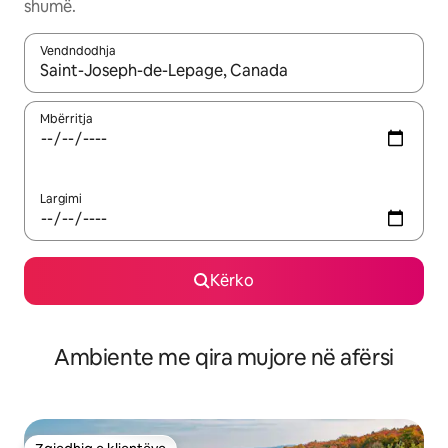
shumë.
Vendndodhja
Kur rezultatet të jenë të disponueshme, lëviz me butonat e shig
Mbërritja
Largimi
Kërko
Ambiente me qira mujore në afërsi