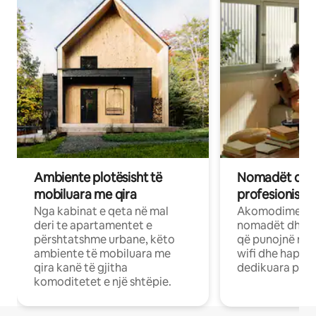
Ambiente plotësisht të
Nomadët dixh
mobiluara me qira
profesionistët
Nga kabinat e qeta në mal
Akomodime të 
deri te apartamentet e
nomadët dhe pr
përshtatshme urbane, këto
që punojnë në 
ambiente të mobiluara me
wifi dhe hapësi
qira kanë të gjitha
dedikuara pune
komoditetet e një shtëpie.