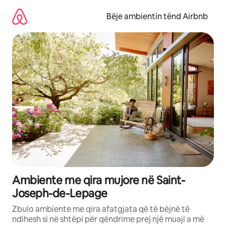
Kalo
te
Bëje ambientin tënd Airbnb
përmbajtja
Ambiente me qira mujore në Saint-
Joseph-de-Lepage
Zbulo ambiente me qira afatgjata që të bëjnë të
ndihesh si në shtëpi për qëndrime prej një muaji a më