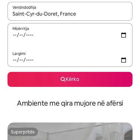
Vendndodhja
Kur rezultatet të jenë të disponueshme, lëviz me butonat e shig
Mbërritja
Largimi
Kërko
Ambiente me qira mujore në afërsi
Superpritës
Superpritës