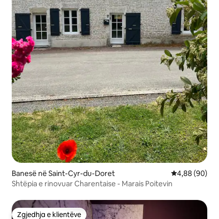
Banesë në Saint-Cyr-du-Doret
Vlerësimi mes
4,88 (90)
Shtëpia e rinovuar Charentaise - Marais Poitevin
Zgjedhja e klientëve
Zgjedhja e klientëve