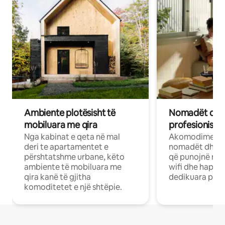
Ambiente plotësisht të
Nomadët dixh
mobiluara me qira
profesionistët
Nga kabinat e qeta në mal
Akomodime të 
deri te apartamentet e
nomadët dhe pr
përshtatshme urbane, këto
që punojnë në 
ambiente të mobiluara me
wifi dhe hapësi
qira kanë të gjitha
dedikuara pune
komoditetet e një shtëpie.