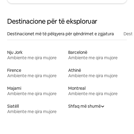
Destinacione për të eksploruar
Destinacionet më të pëlqyera për qëndrimet e zgjatura
Desti
Nju Jork
Barcelonë
Ambiente me qira mujore
Ambiente me qira mujore
Firence
Athinë
Ambiente me qira mujore
Ambiente me qira mujore
Majami
Montreal
Ambiente me qira mujore
Ambiente me qira mujore
Siatëll
Shfaq më shumë
Ambiente me qira mujore