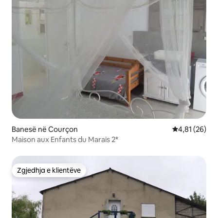
Banesë në Courçon
Vlerësimi mes
4,81 (26)
Maison aux Enfants du Marais 2*
Zgjedhja e klientëve
Zgjedhja e klientëve