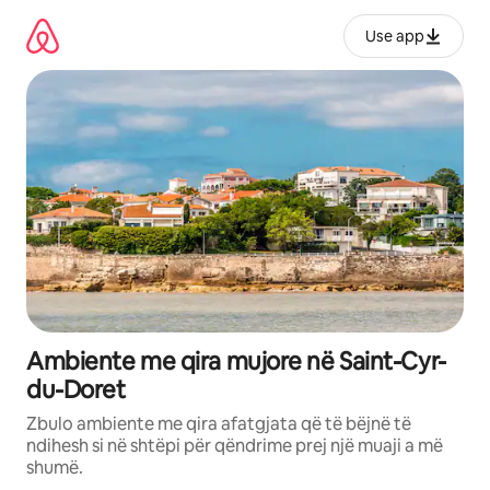
Kalo
te
Use app
përmbajtja
Ambiente me qira mujore në Saint-Cyr-
du-Doret
Zbulo ambiente me qira afatgjata që të bëjnë të
ndihesh si në shtëpi për qëndrime prej një muaji a më
shumë.