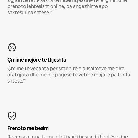
Zgjidh datat e sakta të mbërritjes dhe të largimit dhe
prenoto lehtësisht online, pa angazhime apo
shkresurina shtesë.*
Çmime mujore të thjeshta
Çmime të veçanta për shtëpitë e pushimeve me qira
afatgjata dhe me një pagesë të vetme mujore pa tarifa
shtesë.*
Prenoto me besim
Recensuar nga komuniteti ynë i besuar i klientëve dhe