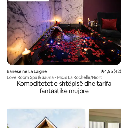
Banesë në La Laigne
Vlerësimi mes
4,95 (42)
Love Room Spa & Sauna - Midis La Rochelle/Niort
Komoditetet e shtëpisë dhe tarifa
fantastike mujore