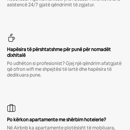
asistencë 24/7 gjatë qëndrimit të zgjatur.
Hapësira të përshtatshme për punë për nomadët
dixhitalë
Po udhëton si profesionist? Gjej një qëndrim afatgjatë
që ofron wifi me shpejtësi të lartë dhe hapësira të
dedikuara pune.
Po kërkon apartamente me shërbim hotelerie?
Në Airbnb ka apartamente plotësisht të mobiluara,