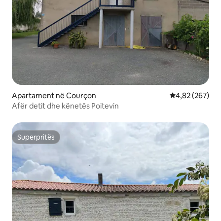
Apartament në Courçon
Vlerësimi mesa
4,82 (267)
Afër detit dhe kënetës Poitevin
Superpritës
Superpritës