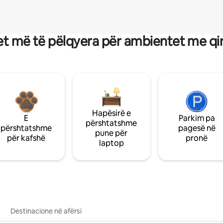
t më të pëlqyera për ambientet me qi
Hapësirë e
E
Parkim pa
përshtatshme
përshtatshme
pagesë në
pune për
për kafshë
pronë
laptop
Destinacione në afërsi