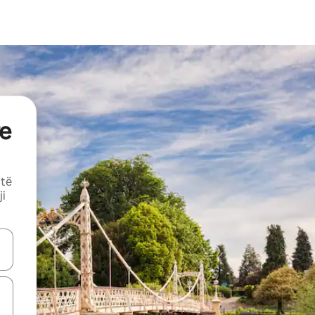
e
 të
ji
butonat e shigjetave lart e poshtë ose eksploro duke prekur ose duke l