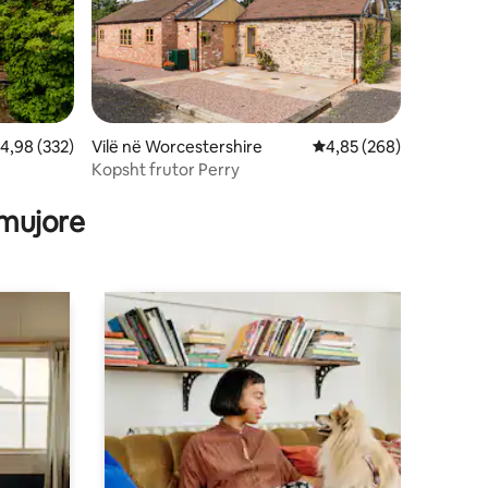
lerësimi mesatar 4,98 nga 5, 332 vlerësime
4,98 (332)
Vilë në Worcestershire
Vlerësimi mesatar 4,85
4,85 (268)
Kopsht frutor Perry
 mujore