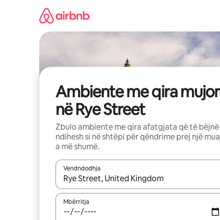
Kalo
te
përmbajtja
Ambiente me qira mujor
në Rye Street
Zbulo ambiente me qira afatgjata që të bëjnë
ndihesh si në shtëpi për qëndrime prej një mua
a më shumë.
Vendndodhja
Kur rezultatet të jenë të disponueshme, lëviz me 
Mbërritja