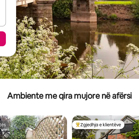
Ambiente me qira mujore në afërsi
tës
Zgjedhja e klientëve
tës
Më të mirat e zgjedhjeve të kli