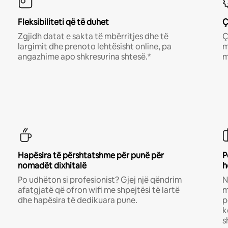
Fleksibiliteti që të duhet
Ç
Zgjidh datat e sakta të mbërritjes dhe të
Ç
largimit dhe prenoto lehtësisht online, pa
m
angazhime apo shkresurina shtesë.*
m
Hapësira të përshtatshme për punë për
P
nomadët dixhitalë
h
Po udhëton si profesionist? Gjej një qëndrim
N
afatgjatë që ofron wifi me shpejtësi të lartë
m
dhe hapësira të dedikuara pune.
p
k
s