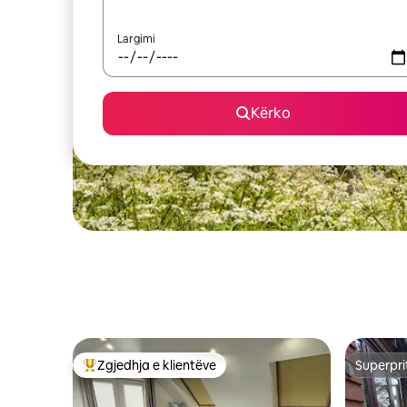
Largimi
Kërko
Zgjedhja e klientëve
Superpri
Më të mirat e zgjedhjeve të klientëve
Superpri