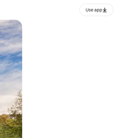
Use app
ëvizur ekranin.