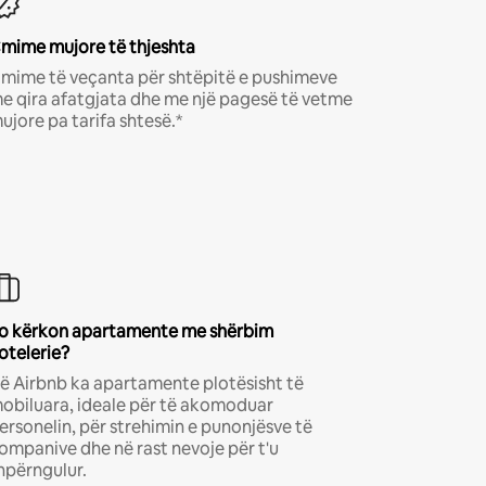
mime mujore të thjeshta
mime të veçanta për shtëpitë e pushimeve
e qira afatgjata dhe me një pagesë të vetme
ujore pa tarifa shtesë.*
o kërkon apartamente me shërbim
otelerie?
ë Airbnb ka apartamente plotësisht të
obiluara, ideale për të akomoduar
ersonelin, për strehimin e punonjësve të
ompanive dhe në rast nevoje për t'u
hpërngulur.