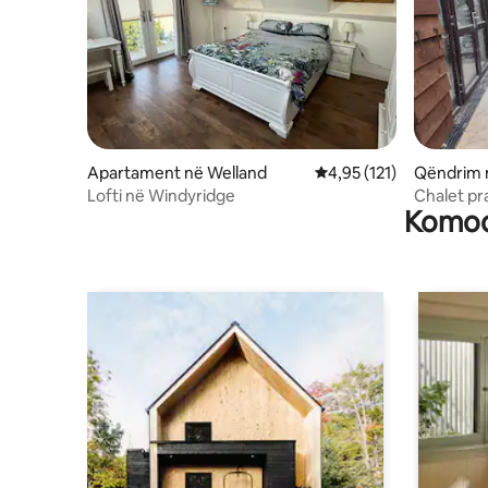
Apartament në Welland
Vlerësimi mesatar 4,95 
4,95 (121)
Qëndrim 
Welland
Lofti në Windyridge
Chalet pr
Komodi