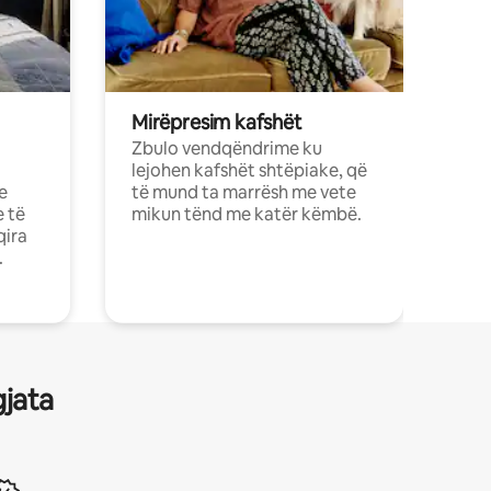
Mirëpresim kafshët
Zbulo vendqëndrime ku
lejohen kafshët shtëpiake, që
e
të mund ta marrësh me vete
e të
mikun tënd me katër këmbë.
qira
.
gjata