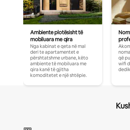
Ambiente plotësisht të
Noma
mobiluara me qira
profe
Nga kabinat e qeta në mal
Akom
deri te apartamentet e
nomad
përshtatshme urbane, këto
që pu
ambiente të mobiluara me
wifi 
qira kanë të gjitha
dedik
komoditetet e një shtëpie.
Kush