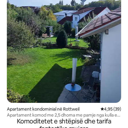
Apartament kondominial në Rottweil
Vlerësimi mes
4,95 (39)
Apartament komod me 2,5 dhoma me pamje nga kulla e
Komoditetet e shtëpisë dhe tarifa
ujit