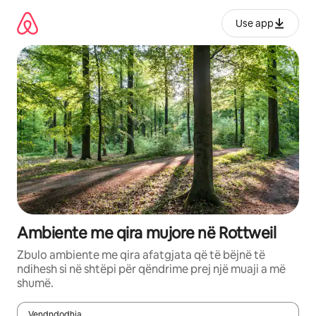
Kalo
te
Use app
përmbajtja
Ambiente me qira mujore në Rottweil
Zbulo ambiente me qira afatgjata që të bëjnë të
ndihesh si në shtëpi për qëndrime prej një muaji a më
shumë.
Vendndodhja