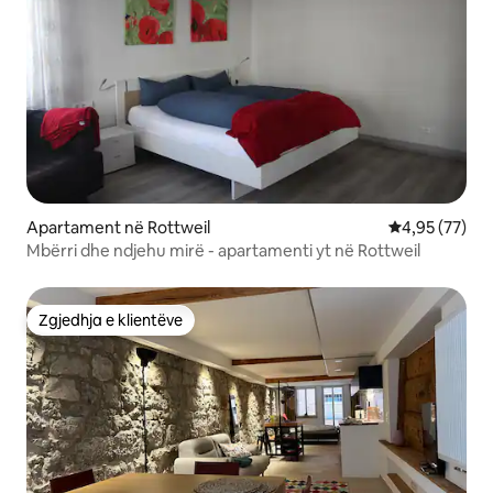
Apartament në Rottweil
Vlerësimi mes
4,95 (77)
Mbërri dhe ndjehu mirë - apartamenti yt në Rottweil
Zgjedhja e klientëve
Zgjedhja e klientëve