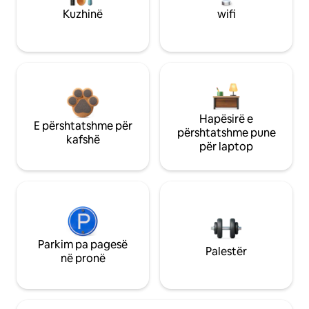
Kuzhinë
wifi
Hapësirë e
E përshtatshme për
përshtatshme pune
kafshë
për laptop
Parkim pa pagesë
Palestër
në pronë