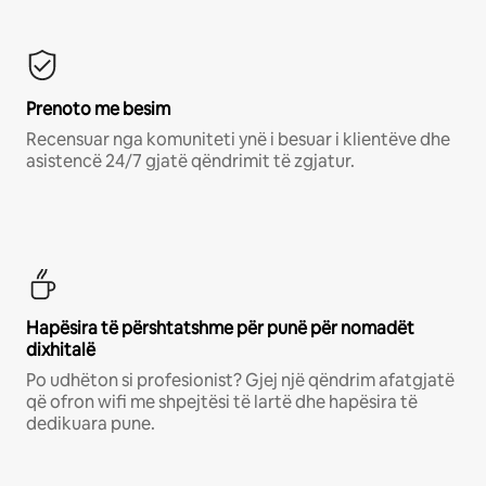
Prenoto me besim
Recensuar nga komuniteti ynë i besuar i klientëve dhe
asistencë 24/7 gjatë qëndrimit të zgjatur.
Hapësira të përshtatshme për punë për nomadët
dixhitalë
Po udhëton si profesionist? Gjej një qëndrim afatgjatë
që ofron wifi me shpejtësi të lartë dhe hapësira të
dedikuara pune.