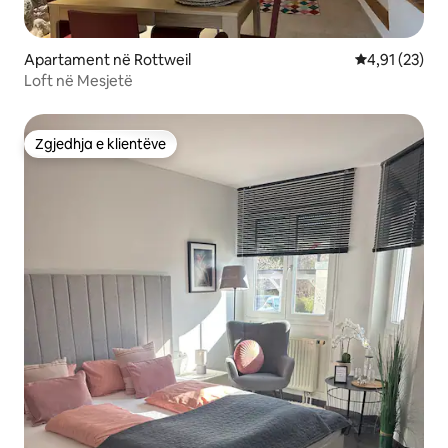
Apartament në Rottweil
Vlerësimi mes
4,91 (23)
Loft në Mesjetë
Zgjedhja e klientëve
Zgjedhja e klientëve