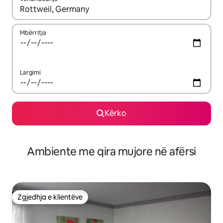
Kur rezultatet të jenë të disponueshme, lëviz me butonat e shig
Mbërritja
Largimi
Kërko
Ambiente me qira mujore në afërsi
Zgjedhja e klientëve
Zgjedhja e klientëve