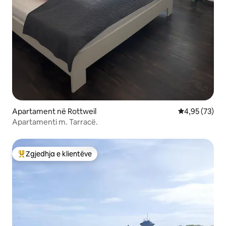
Apartament në Rottweil
Vlerësimi mes
4,95 (73)
Apartamenti m. Tarracë.
Zgjedhja e klientëve
Më të mirat e zgjedhjeve të klientëve