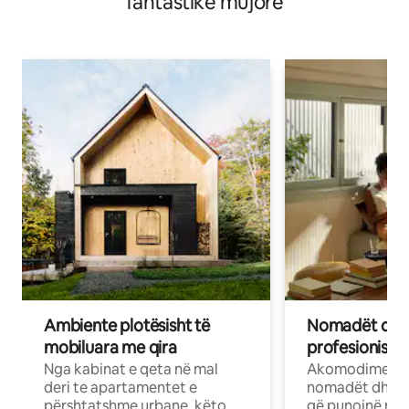
fantastike mujore
Ambiente plotësisht të
Nomadët dixh
mobiluara me qira
profesionistët
Nga kabinat e qeta në mal
Akomodime të 
deri te apartamentet e
nomadët dhe pr
përshtatshme urbane, këto
që punojnë në 