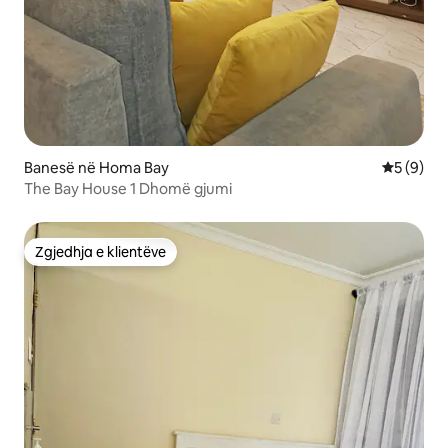
Banesë në Homa Bay
Vlerësimi
5 (9)
The Bay House 1 Dhomë gjumi
Zgjedhja e klientëve
Zgjedhja e klientëve