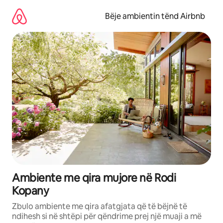
Kalo
te
Bëje ambientin tënd Airbnb
përmbajtja
Ambiente me qira mujore në Rodi
Kopany
Zbulo ambiente me qira afatgjata që të bëjnë të
ndihesh si në shtëpi për qëndrime prej një muaji a më