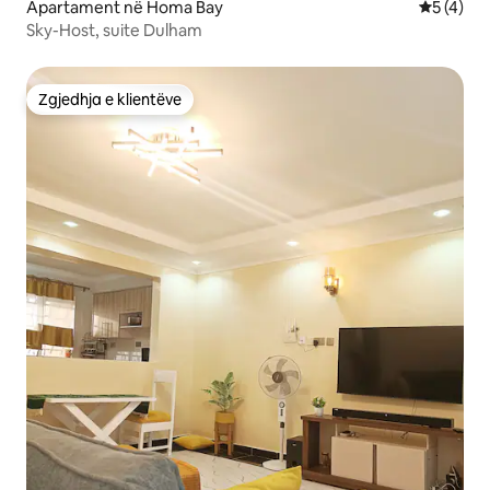
Apartament në Homa Bay
Vlerësimi
5 (4)
Sky-Host, suite Dulham
Zgjedhja e klientëve
Zgjedhja e klientëve