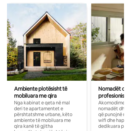
Ambiente plotësisht të
Nomadët dixh
mobiluara me qira
profesionistët
Nga kabinat e qeta në mal
Akomodime të 
deri te apartamentet e
nomadët dhe pr
përshtatshme urbane, këto
që punojnë në 
ambiente të mobiluara me
wifi dhe hapësi
qira kanë të gjitha
dedikuara pune