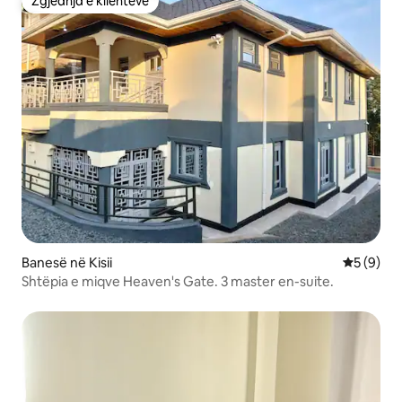
Zgjedhja e klientëve
Zgjedhja e klientëve
Banesë në Kisii
Vlerësimi
5 (9)
Shtëpia e miqve Heaven's Gate. 3 master en-suite.