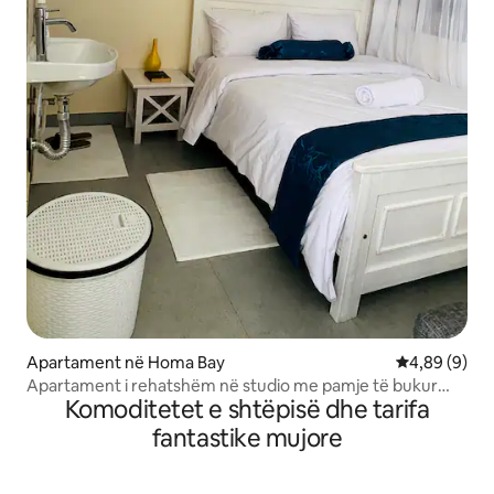
Apartament në Homa Bay
Vlerësimi me
4,89 (9)
Apartament i rehatshëm në studio me pamje të bukur
Komoditetet e shtëpisë dhe tarifa
nga ballkoni
fantastike mujore