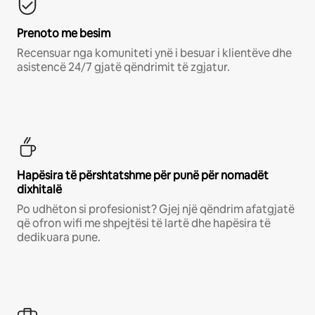
Prenoto me besim
Recensuar nga komuniteti ynë i besuar i klientëve dhe
asistencë 24/7 gjatë qëndrimit të zgjatur.
Hapësira të përshtatshme për punë për nomadët
dixhitalë
Po udhëton si profesionist? Gjej një qëndrim afatgjatë
që ofron wifi me shpejtësi të lartë dhe hapësira të
dedikuara pune.