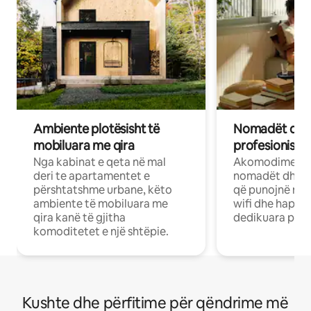
Ambiente plotësisht të
Nomadët dixh
mobiluara me qira
profesionistët
Nga kabinat e qeta në mal
Akomodime të 
deri te apartamentet e
nomadët dhe pr
përshtatshme urbane, këto
që punojnë në 
ambiente të mobiluara me
wifi dhe hapësi
qira kanë të gjitha
dedikuara pune
komoditetet e një shtëpie.
Kushte dhe përfitime për qëndrime më