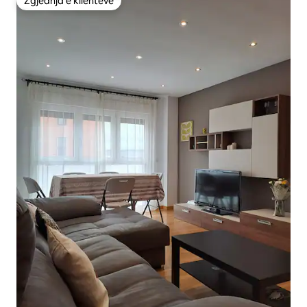
Zgjedhja e klientëve
Zgjedhja e klientëve