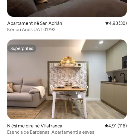
Apartament në San Adrián
Vlerësimi mes
4,93 (30)
Këndi i Anës UAT 01792
Superpritës
Superpritës
Njësi me qira në Villafranca
Vlerësimi mesa
4,91 (116)
Esencia de Bardenas, Apartamenti alesves