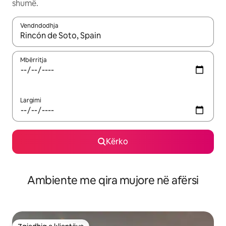
shumë.
Vendndodhja
Kur rezultatet të jenë të disponueshme, lëviz me butonat e shig
Mbërritja
Largimi
Kërko
Ambiente me qira mujore në afërsi