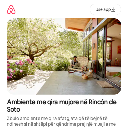
Kalo
te
Use app
përmbajtja
Ambiente me qira mujore në Rincón de
Soto
Zbulo ambiente me qira afatgjata që të bëjnë të
ndihesh si në shtëpi për qëndrime prej një muaji a më