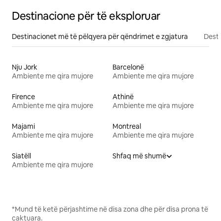
Destinacione për të eksploruar
Destinacionet më të pëlqyera për qëndrimet e zgjatura
Desti
Nju Jork
Barcelonë
Ambiente me qira mujore
Ambiente me qira mujore
Firence
Athinë
Ambiente me qira mujore
Ambiente me qira mujore
Majami
Montreal
Ambiente me qira mujore
Ambiente me qira mujore
Siatëll
Shfaq më shumë
Ambiente me qira mujore
*Mund të ketë përjashtime në disa zona dhe për disa prona të
caktuara.