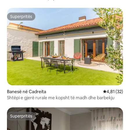
Superpritës
Superpritës
Banesë në Cadreita
Vlerësimi mes
4,81 (32)
Shtëpi e gjerë rurale me kopsht të madh dhe barbekju
Superpritës
Superpritës