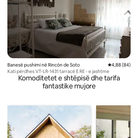
Banesë pushimi në Rincón de Soto
Vlerësimi mes
4,88 (84)
Kati përdhes VT-LR-1431 tarracë E RE - e jashtme
Komoditetet e shtëpisë dhe tarifa
fantastike mujore