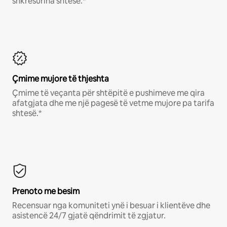
shkresurina shtesë.*
Çmime mujore të thjeshta
Çmime të veçanta për shtëpitë e pushimeve me qira
afatgjata dhe me një pagesë të vetme mujore pa tarifa
shtesë.*
Prenoto me besim
Recensuar nga komuniteti ynë i besuar i klientëve dhe
asistencë 24/7 gjatë qëndrimit të zgjatur.