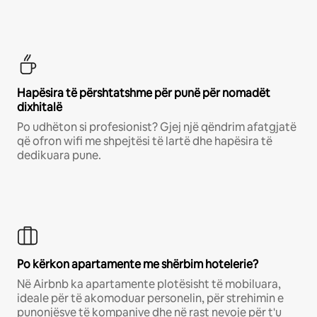
Hapësira të përshtatshme për punë për nomadët
dixhitalë
Po udhëton si profesionist? Gjej një qëndrim afatgjatë
që ofron wifi me shpejtësi të lartë dhe hapësira të
dedikuara pune.
Po kërkon apartamente me shërbim hotelerie?
Në Airbnb ka apartamente plotësisht të mobiluara,
ideale për të akomoduar personelin, për strehimin e
punonjësve të kompanive dhe në rast nevoje për t'u