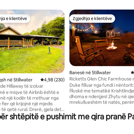
ja e klientëve
Zgjedhja e klientëve
rat e zgjedhjeve të klientëve
Zgjedhja e klientëve
nga 5, 410 vlerësime
Banesë në Stillwater
V
Ricketts Glen Chic Farmhouse 
qsh në Stillwater
Vlerësimi mesatar 4,98 nga 5, 230 vlerësime
4,98 (230)
yjesh!
Duke filluar nga fundi i nëntori
side Hillaway të izoluar
flluskë me tematikë Krishtlindj
onë e miqve të Airbnb është e
dhoma e ndenjjes! Zhytu në qiellin e
në një kodër të rrethuar nga
mrekullueshëm të natës, perë
ier që krijojnë një mjedis
mrekullueshme të diellit dhe izo
ë rural. Drerë, gjela deti
rehatshëm në këtë fermë të
r shtëpitë e pushimit me qira pranë P
ë të tjera të egra vendase vijnë
modernizuar bukur, të vendosu
ere për të vizituar.
fushës së fermës dhe pyllit. Kjo shtëpi
ja është ideale për shëtitje të
ferme e sapo rinovuar ka shum
im dhe ngarje biçikletash.