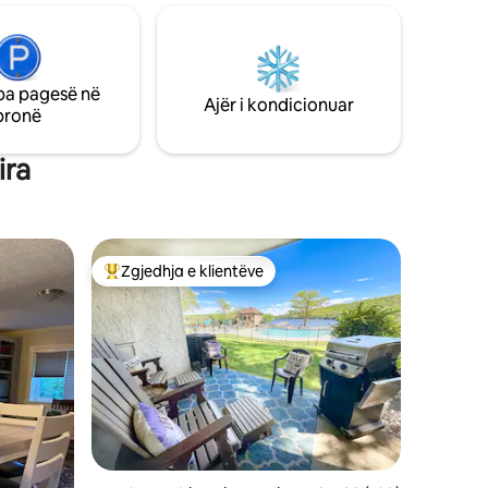
TENDË ME
shijo ujëvarat, ecjen, peshkimin dhe
E
notin. Eksploro fermat lokale dhe
Ricketts
dyqanet e përdorura të qyteteve të
burg, ky
vogla, ose planifiko një udhëtim njëditor
de
pa pagesë në
me familjen në Knoebels Amusement
Ajër i kondicionuar
ushimet
pronë
Resort. Red Rock Cabin është një shtëpi
!
mikpritëse për një arratisje të qetë në
pyll.
ira
Zgjedhja e klientëve
Më të mirat e zgjedhjeve të klientëve