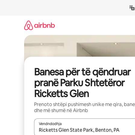
Kalo
te
përmbajtja
Banesa për të qëndruar
pranë Parku Shtetëror
Ricketts Glen
Prenoto shtëpi pushimesh unike me qira, ban
dhe më shumë në Airbnb
Vendndodhja
Kur rezultatet të jenë të disponueshme, lëviz me 