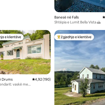
Banesë në Falls
V
Shtëpia e Lumit Bella Vista 🌅
ja e klientëve
Zgjedhja e klientëve
rat e zgjedhjeve të klientëve
Më të mirat e zgjedhjeve të kli
ë Drums
Vlerësimi mesatar 4,92 nga 5, 190 vlerësime
4,92 (190)
jendarit: vaskë me
zh, privatësi, pamje nga lugina