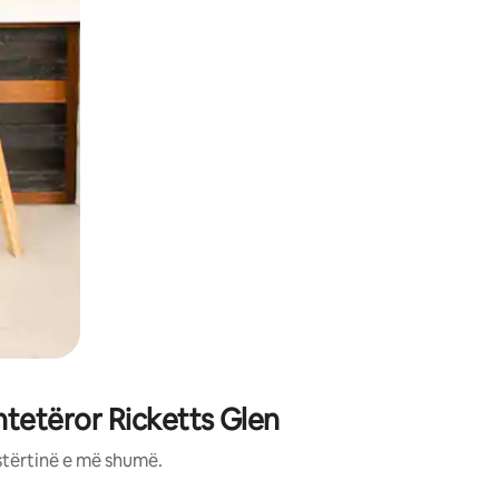
htetëror Ricketts Glen
stërtinë e më shumë.