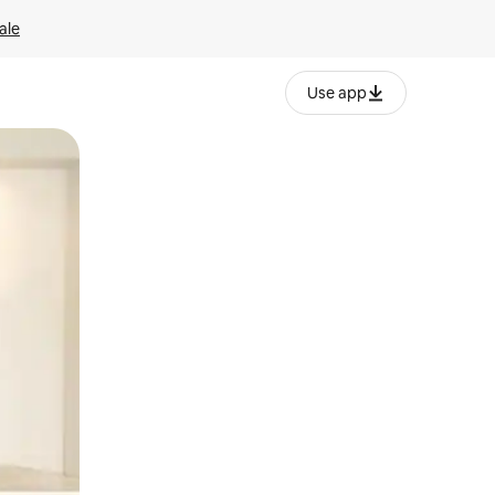
ale
Use app
ëvizur ekranin.