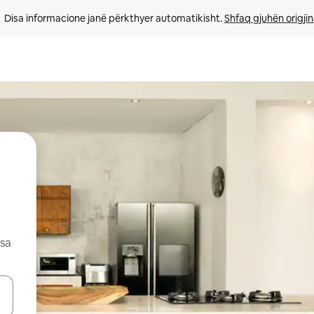
Disa informacione janë përkthyer automatikisht. 
Shfaq gjuhën origjin
esa
butonat e shigjetave lart e poshtë ose eksploro duke prekur ose duke l