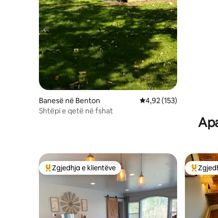
Banesë në Benton
Vlerësimi mesatar 4,92 
4,92 (153)
Shtëpi e qetë në fshat
Apa
Zgjedhja e klientëve
Zgjedh
Më të mirat e zgjedhjeve të klientëve
Më të mi