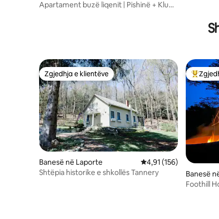
Lake Harmony
Apartament buzë liqenit | Pishinë + Klub
plazhi | Big Boulder
S
Zgjedhja e klientëve
Zgjedh
Zgjedhja e klientëve
Më të mi
Banesë në Laporte
Vlerësimi mesatar 4,91 
4,91 (156)
Shtëpia historike e shkollës Tannery
Banesë në
Foothill 
dhoma gju