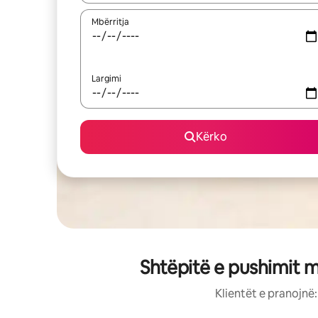
Mbërritja
Largimi
Kërko
Shtëpitë e pushimit m
Klientët e pranojnë