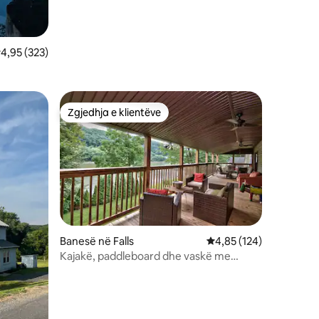
lerësimi mesatar 4,95 nga 5, 323 vlerësime
4,95 (323)
Zgjedhja e klientëve
entëve
Zgjedhja e klientëve
Banesë në Falls
Vlerësimi mesatar 4,85
4,85 (124)
Kajakë, paddleboard dhe vaskë me
hidromasazh buzë lumit