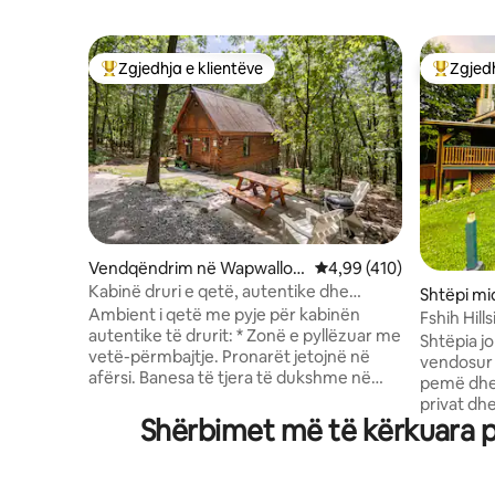
Zgjedhja e klientëve
Zgjedh
Më të mirat e zgjedhjeve të klientëve
Më të mi
Vendqëndrim në Wapwallop
Vlerësimi mesatar 4,99 
4,99 (410)
en
Kabinë druri e qetë, autentike dhe
Shtëpi mi
rustike në pyll
Ambient i qetë me pyje për kabinën
Fshih Hill
autentike të drurit: * Zonë e pyllëzuar me
Shtëpia j
vetë-përmbajtje. Pronarët jetojnë në
vendosur 
afërsi. Banesa të tjera të dukshme në
pemë dhe f
dimër. * Rruga e papastërtisë së fshatit
privat dhe të qet
prej gjysmë milje kalon nëpër banesa
Shërbimet më të kërkuara pë
dhe kafsh
gjatë rrugës për në kabinë. Vozit
herë pas h
ngadalë! *Shenjat përgjatë rrugës pas
Vendndodh
largimit të GPS. *Hapësira e parkimit
qeta, vrap