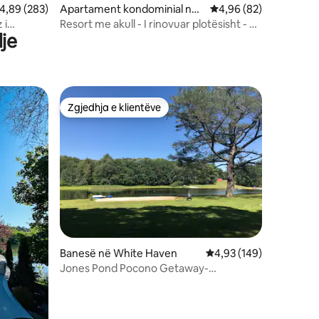
lerësimi mesatar 4,89 nga 5, 283 vlerësime
4,89 (283)
Apartament kondominial në
Vlerësimi mesatar 4,9
4,96 (82)
Kidder Township
 i
Resort me akull - I rinovuar plotësisht - 2
je
dhoma gjumi
Zgjedhja e klientëve
Zgjedhja e klientëve
Banesë në White Haven
Vlerësimi mesatar 4,93
4,93 (149)
Jones Pond Pocono Getaway-
Waterfront, shtëpi 3BR