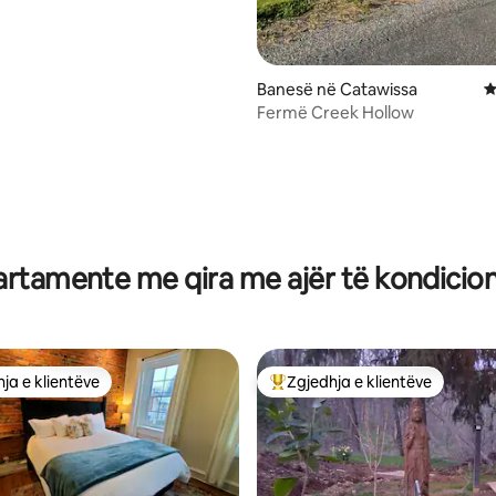
Banesë në Catawissa
V
Fermë Creek Hollow
nga 5, 153 vlerësime
rtamente me qira me ajër të kondicio
ja e klientëve
Zgjedhja e klientëve
rat e zgjedhjeve të klientëve
Më të mirat e zgjedhjeve të kli