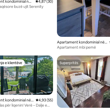
nt kondominial në
Vlerësimi mesatar 4,87 nga 5, 30 vlerësime
4,87 (30)
mony
aqësore buzë ujit Serenity
Apartament kondominial në
Bloomsburg
Apartament mbi pemë
ja e klientëve
Superpritës
rat e zgjedhjeve të klientëve
Superpritës
nt kondominial në L
Vlerësimi mesatar 4,93 nga 5, 55 vlerësime
4,93 (55)
ony
alas për liqenin! Verë – Dalje e
nga 5, 119 vlerësime
ejtë për në pishinë!