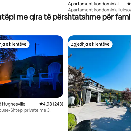
Apartament kondominial në
V
Moosic
Apartament kondominial luksoz
htëpi me qira të përshtatshme për famil
vendosur mbi kafene dhe joga
ja e klientëve
Zgjedhja e klientëve
rat e zgjedhjeve të klientëve
Zgjedhja e klientëve
nga 5, 156 vlerësime
 Hughesville
Vlerësimi mesatar 4,98 nga 5, 243 vlerësime
4,98 (243)
House•Shtëpi private me 3
mi •Hughesville