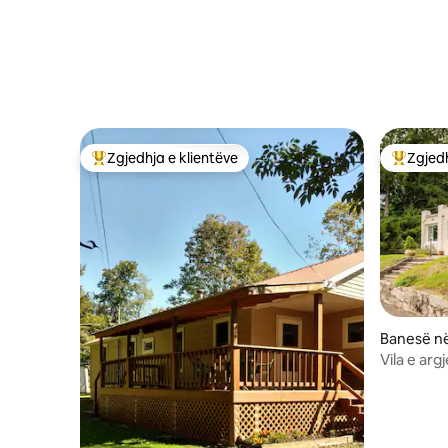
Zgjedhja e klientëve
Zgjedh
Më të mirat e zgjedhjeve të klientëve
Më të mi
Banesë n
Vila e arg
hidromasa