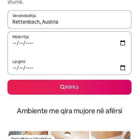
shumë.
Vendndodhja
Kur rezultatet të jenë të disponueshme, lëviz me butonat e shig
Mbërritja
Largimi
Kërko
Ambiente me qira mujore në afërsi