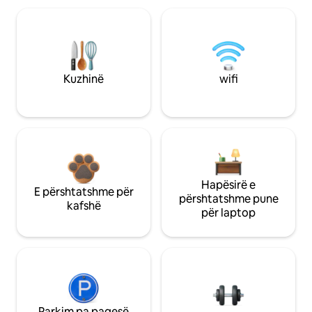
Kuzhinë
wifi
Hapësirë e
E përshtatshme për
përshtatshme pune
kafshë
për laptop
Parkim pa pagesë