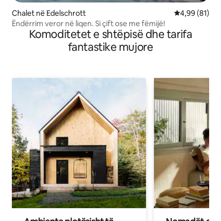
Chalet në Edelschrott
Vlerësimi mes
4,99 (81)
Ëndërrim veror në liqen. Si çift ose me fëmijë!
Komoditetet e shtëpisë dhe tarifa
fantastike mujore