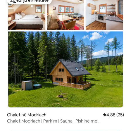
Zgjedhja e klientëve
Zgjedhja e klientëve
Chalet në Modriach
Vlerësimi mes
4,88 (25)
Chalet Modriach | Parkim | Sauna | Pishinë me
hidromasazh