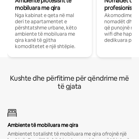
Ambiente plotësisht të
Nomadët dixh
mobiluara me qira
profesionistët
Nga kabinat e qeta në mal
Akomodime të 
deri te apartamentet e
nomadët dhe pr
përshtatshme urbane, këto
që punojnë në 
ambiente të mobiluara me
wifi dhe hapësi
qira kanë të gjitha
dedikuara pune
komoditetet e një shtëpie.
Kushte dhe përfitime për qëndrime më
të gjata
Ambiente të mobiluara me qira
Ambientet totalisht të mobiluara me qira ofrojnë një