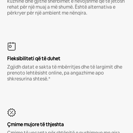
kuzhinë dhe gjithë shërbimet e nevojshme që të jetosh
rehat për një muaj a më shumë. Është alternativa e
përkryer për një ambient me nënqira.
Fleksibiliteti që të duhet
Zgjidh datat e sakta të mbërritjes dhe të largimit dhe
prenoto lehtësisht online, pa angazhime apo
shkresurina shtesë.*
Çmime mujore të thjeshta
Çmime të veçanta për shtëpitë e pushimeve me qira