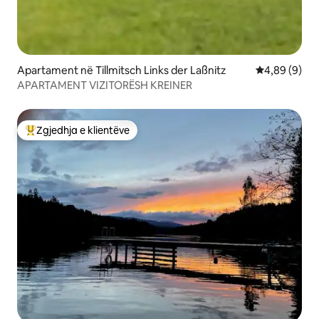
Apartament në Tillmitsch Links der Laßnitz
Vlerësimi me
4,89 (9)
APARTAMENT VIZITORËSH KREINER
Zgjedhja e klientëve
Më të mirat e zgjedhjeve të klientëve