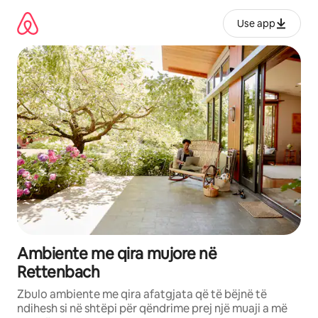
Kalo
te
Use app
përmbajtja
Ambiente me qira mujore në
Rettenbach
Zbulo ambiente me qira afatgjata që të bëjnë të
ndihesh si në shtëpi për qëndrime prej një muaji a më