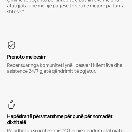
afatgjata dhe me një pagesë të vetme mujore pa tarifa
shtesë.*
Prenoto me besim
Recensuar nga komuniteti ynë i besuar i klientëve dhe
asistencë 24/7 gjatë qëndrimit të zgjatur.
Hapësira të përshtatshme për punë për nomadët
dixhitalë
Po udhëton si profesionist? Gjej një qëndrim afatgjatë