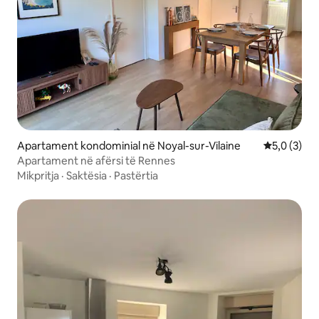
Apartament kondominial në Noyal-sur-Vilaine
Vlerësimi m
5,0 (3)
Apartament në afërsi të Rennes
Mikpritja
·
Saktësia
·
Pastërtia