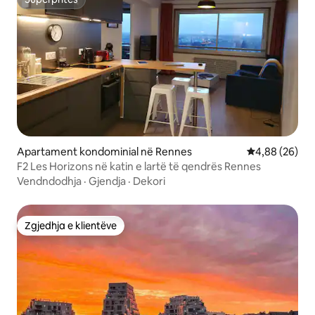
Superpritës
Apartament kondominial në Rennes
Vlerësimi mes
4,88 (26)
F2 Les Horizons në katin e lartë të qendrës Rennes
Vendndodhja
·
Gjendja
·
Dekori
Zgjedhja e klientëve
Zgjedhja e klientëve