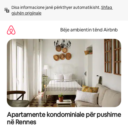
Kalo
Disa informacione janë përkthyer automatikisht. 
Shfaq 
te
gjuhën origjinale
përmbajtja
Bëje ambientin tënd Airbnb
Apartamente kondominiale për pushime
në Rennes