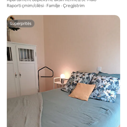
Raporti çmim/cilësi
·
Familje
·
Çregjistrim
Superpritës
Superpritës