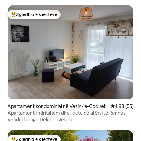
Zgjedhja e klientëve
Më të mirat e zgjedhjeve të klientëve
Apartament kondominial në Vezin-le-Coquet
Vlerësimi mes
4,98 (55)
Apartament i ndritshëm dhe i qetë në afërsi të Rennes
Vendndodhja
·
Dekori
·
Qetësi
Zgjedhja e klientëve