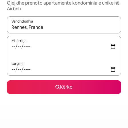
Gjej dhe prenoto apartamente kondominiale unike në
Airbnb
Vendndodhja
Kur rezultatet të jenë të disponueshme, lëviz me butonat e shig
Mbërritja
Largimi
Kërko