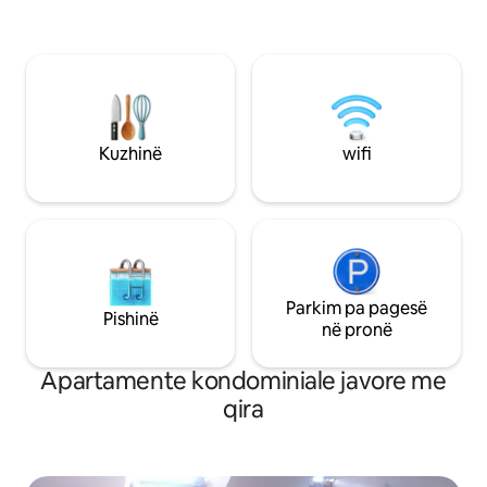
në verë. Aeroporti dhe qendra e
i autobusit "Teillis
ekspozitave janë 6 km larg. Kampusi Ker
privat i dedikohet 
Lann është 5 minuta larg me makinë. 1
kilometër nga qyteti i Bruz, 10 minuta më
këmbë nga stacioni i autobusit (900m).
4 km nga Le Boël: shteg për varkë,
shëtitje, marrje me qira e kajakëve.
Qendra e Rennes: 20 minuta ose me
Kuzhinë
wifi
autobus.
Parkim pa pagesë
Pishinë
në pronë
Apartamente kondominiale javore me
qira