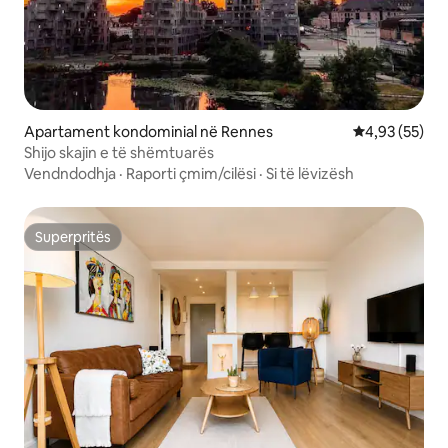
Apartament kondominial në Rennes
Vlerësimi mes
4,93 (55)
Shijo skajin e të shëmtuarës
Vendndodhja
·
Raporti çmim/cilësi
·
Si të lëvizësh
Superpritës
Superpritës