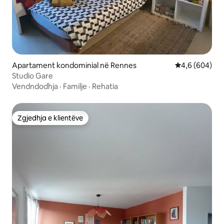
Apartament kondominial në Rennes
Vlerësimi mes
4,6 (604)
Studio Gare
Vendndodhja
·
Familje
·
Rehatia
Zgjedhja e klientëve
Zgjedhja e klientëve