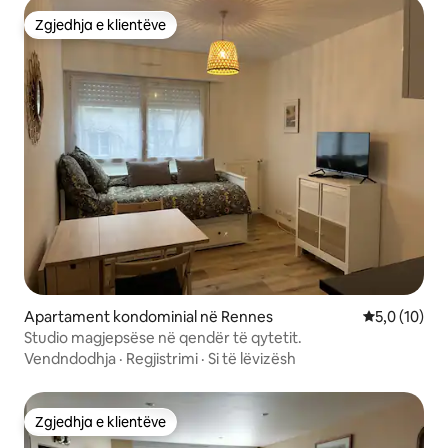
Zgjedhja e klientëve
Zgjedhja e klientëve
Apartament kondominial në Rennes
Vlerësimi me
5,0 (10)
Studio magjepsëse në qendër të qytetit.
Vendndodhja
·
Regjistrimi
·
Si të lëvizësh
Zgjedhja e klientëve
Zgjedhja e klientëve