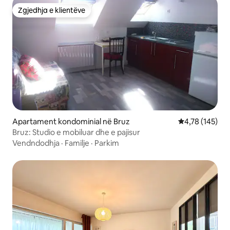
Zgjedhja e klientëve
Zgjedhja e klientëve
Apartament kondominial në Bruz
Vlerësimi mesa
4,78 (145)
Bruz: Studio e mobiluar dhe e pajisur
Vendndodhja
·
Familje
·
Parkim