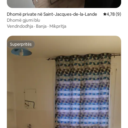
Dhomë private në Saint-Jacques-de-la-Lande
Vlerësimi me
4,78 (9)
Dhomë gjumi blu
Vendndodhja
·
Banja
·
Mikpritja
Superpritës
Superpritës