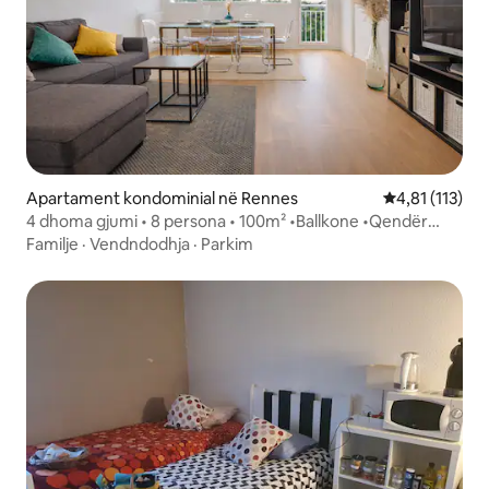
Apartament kondominial në Rennes
Vlerësimi mesa
4,81 (113)
4 dhoma gjumi • 8 persona • 100m² •Ballkone •Qendër
Stacioni i trenit
Familje
·
Vendndodhja
·
Parkim