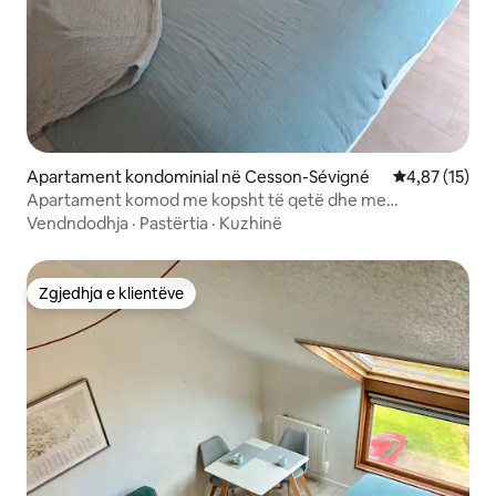
Apartament kondominial në Cesson-Sévigné
Vlerësimi mes
4,87 (15)
Apartament komod me kopsht të qetë dhe me
vendndodhje të mirë
Vendndodhja
·
Pastërtia
·
Kuzhinë
Zgjedhja e klientëve
Zgjedhja e klientëve