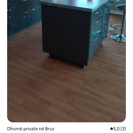
Dhomë private në Bruz
Vlerësimi m
5,0 (3)