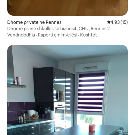
Dhomë private në Rennes
Vlerësimi mes
4,93 (15)
Dhomë pranë shkollës së biznesit, CHU, Rennes 2
Vendndodhja
·
Raporti çmim/cilësi
·
Kushtet