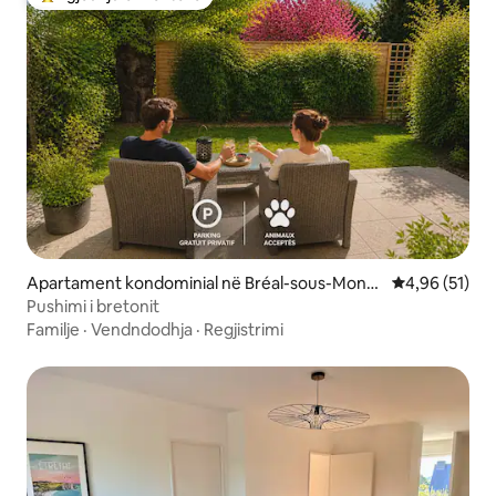
Më të mirat e zgjedhjeve të klientëve
Apartament kondominial në Bréal-sous-Montf
Vlerësimi mes
4,96 (51)
ort
Pushimi i bretonit
Familje
·
Vendndodhja
·
Regjistrimi