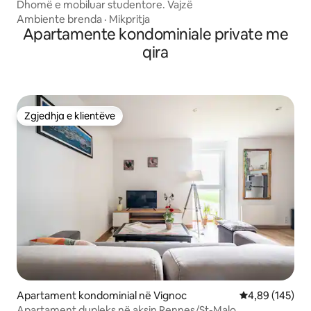
Dhomë e mobiluar studentore. Vajzë
Ambiente brenda
·
Mikpritja
Apartamente kondominiale private me
qira
Zgjedhja e klientëve
Zgjedhja e klientëve
Apartament kondominial në Vignoc
Vlerësimi mesa
4,89 (145)
Apartament dupleks në aksin Rennes/St-Malo