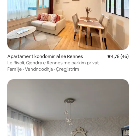
Apartament kondominial në Rennes
Vlerësimi mes
4,78 (46)
Le Rivoli, Qendra e Rennes me parkim privat
Familje
·
Vendndodhja
·
Çregjistrim