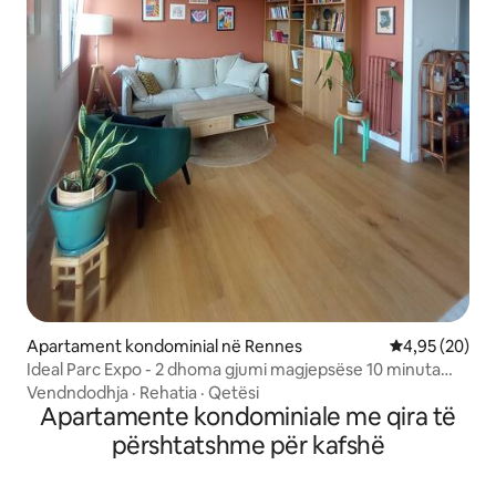
Apartament kondominial në Rennes
Vlerësimi mes
4,95 (20)
Ideal Parc Expo - 2 dhoma gjumi magjepsëse 10 minuta
nga qendra e qytetit
Vendndodhja
·
Rehatia
·
Qetësi
Apartamente kondominiale me qira të
përshtatshme për kafshë