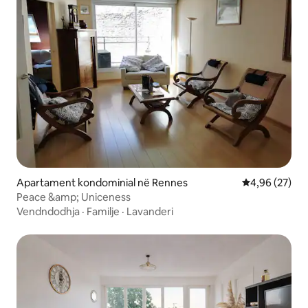
Apartament kondominial në Rennes
Vlerësimi mes
4,96 (27)
Peace &amp; Uniceness
Vendndodhja
·
Familje
·
Lavanderi