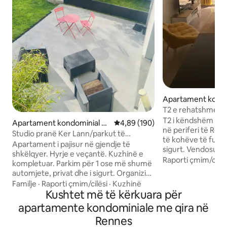
Apartament kondo
Cesson-Sévigné
T2 e rehatshme me
T2 i këndshëm i r
Apartament kondominial n
Vlerësimi mesatar 4,89 nga 5, 1
4,89 (190)
në periferi të Ren
ë Bruz
Studio pranë Ker Lann/parkut të
të kohëve të fundi
ekspozitave. E freskët në verë.
Apartament i pajisur në gjendje të
sigurt. Vendosur në mënyrë ideale, afër
shkëlqyer. Hyrje e veçantë. Kuzhinë e
të gjitha shërbime
Raporti çmim/cilës
kompletuar. Parkim për 1 ose më shumë
Mac Do/KFC, farma
automjete, privat dhe i sigurt. Organizimi
restorante...) dh
i fjetjes: 2 krevate tekë (mund të
Familje
·
Raporti çmim/cilësi
·
Kuzhinë
(Facus, INSA, IUT, 
bashkohen për të formuar një krevat
Kushtet më të kërkuara për
(Orange, Arms, SG.
dopio sipas kërkesës) + divan-krevat për
apartamente kondominiale me qira në
drejtpërdrejtë në 
1 person. Mjedis i pyllëzuar dhe i qetë.
nëpër qendrën e Re
Rennes
Tarracë me orientim nga jugu. E freskët
minuta larg, nëpërm