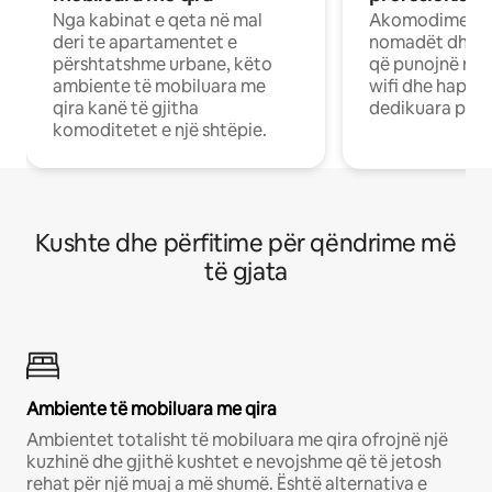
Nga kabinat e qeta në mal
Akomodime të 
deri te apartamentet e
nomadët dhe pr
përshtatshme urbane, këto
që punojnë në 
ambiente të mobiluara me
wifi dhe hapësi
qira kanë të gjitha
dedikuara pune
komoditetet e një shtëpie.
Kushte dhe përfitime për qëndrime më
të gjata
Ambiente të mobiluara me qira
Ambientet totalisht të mobiluara me qira ofrojnë një
kuzhinë dhe gjithë kushtet e nevojshme që të jetosh
rehat për një muaj a më shumë. Është alternativa e