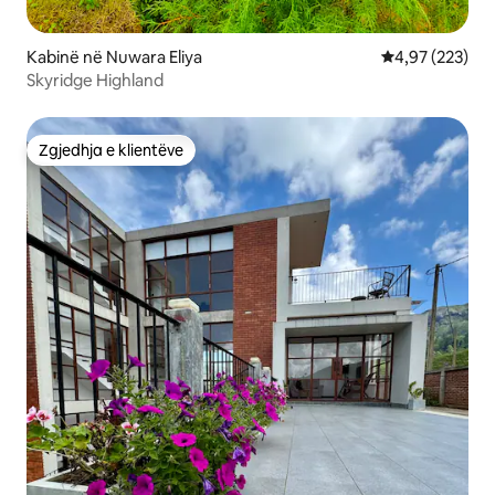
Kabinë në Nuwara Eliya
Vlerësimi mesa
4,97 (223)
Skyridge Highland
Zgjedhja e klientëve
Zgjedhja e klientëve