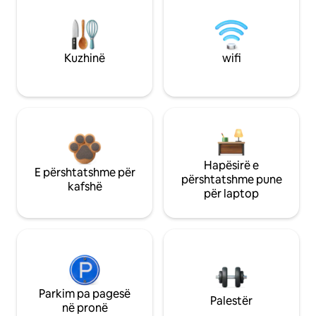
Kuzhinë
wifi
Hapësirë e
E përshtatshme për
përshtatshme pune
kafshë
për laptop
Parkim pa pagesë
Palestër
në pronë