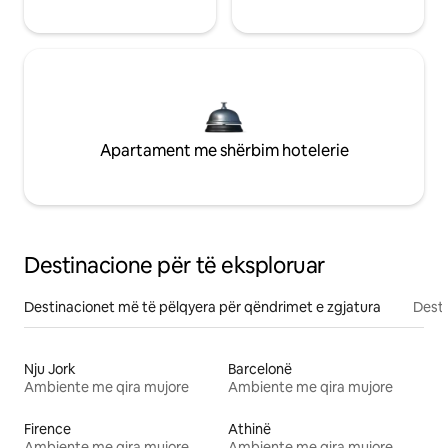
Apartament me shërbim hotelerie
Destinacione për të eksploruar
Destinacionet më të pëlqyera për qëndrimet e zgjatura
Desti
Nju Jork
Barcelonë
Ambiente me qira mujore
Ambiente me qira mujore
Firence
Athinë
Ambiente me qira mujore
Ambiente me qira mujore