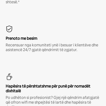
shtesë.*
Prenoto me besim
Recensuar nga komuniteti ynë i besuar i klientëve dhe
asistencë 24/7 gjatë qëndrimit të zgjatur.
Hapësira të përshtatshme për punë për nomadët
dixhitalë
Po udhëton si profesionist? Gjej një qëndrim afatgjatë
që ofron wifi me shpejtësi të lartë dhe hapësira të