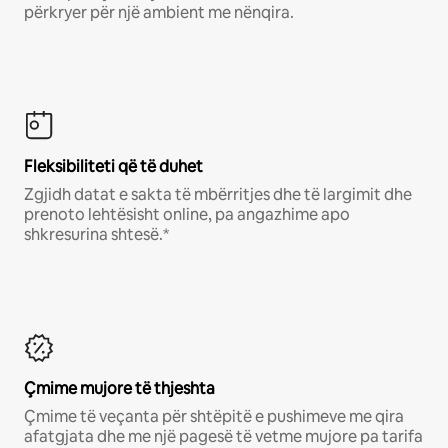
përkryer për një ambient me nënqira.
Fleksibiliteti që të duhet
Zgjidh datat e sakta të mbërritjes dhe të largimit dhe
prenoto lehtësisht online, pa angazhime apo
shkresurina shtesë.*
Çmime mujore të thjeshta
Çmime të veçanta për shtëpitë e pushimeve me qira
afatgjata dhe me një pagesë të vetme mujore pa tarifa