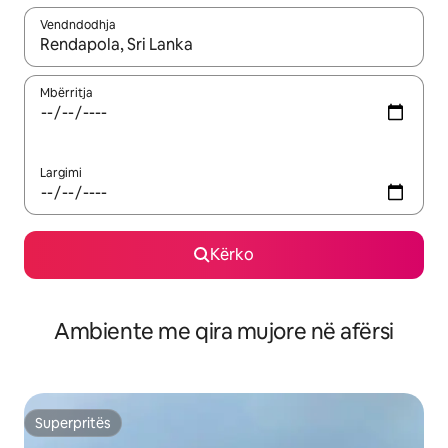
Vendndodhja
Kur rezultatet të jenë të disponueshme, lëviz me butonat e shig
Mbërritja
Largimi
Kërko
Ambiente me qira mujore në afërsi
Superpritës
Superpritës