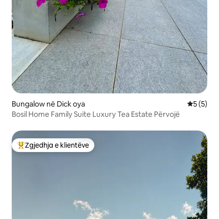
Bungalow në Dick oya
Vlerësimi
5 (5)
Bosil Home Family Suite Luxury Tea Estate Përvojë
Zgjedhja e klientëve
Më të mirat e zgjedhjeve të klientëve