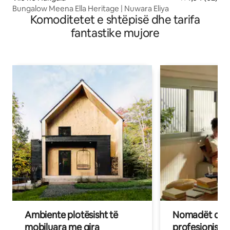
Bungalow Meena Ella Heritage | Nuwara Eliya
Komoditetet e shtëpisë dhe tarifa
fantastike mujore
Ambiente plotësisht të
Nomadët dixh
mobiluara me qira
profesionistët