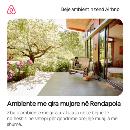
Kalo
te
Bëje ambientin tënd Airbnb
përmbajtja
Ambiente me qira mujore në Rendapola
Zbulo ambiente me qira afatgjata që të bëjnë të
ndihesh si në shtëpi për qëndrime prej një muaji a më
shumë.