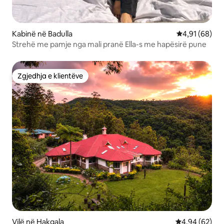
Kabinë në Badulla
Vlerësimi mes
4,91 (68)
Strehë me pamje nga mali pranë Ella-s me hapësirë pune
Zgjedhja e klientëve
Zgjedhja e klientëve
Vilë në Hakgala
Vlerësimi mes
4,94 (62)