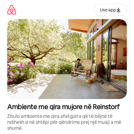
Kalo
te
Use app
përmbajtja
Ambiente me qira mujore në Reinstorf
Zbulo ambiente me qira afatgjata që të bëjnë të
ndihesh si në shtëpi për qëndrime prej një muaji a më
shumë.