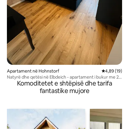
Apartament në Hohnstorf
Vlerësimi mes
4,89 (19)
Natyrë dhe qetësi në Elbdeich - apartament i bukur me 2
Komoditetet e shtëpisë dhe tarifa
dhoma
fantastike mujore