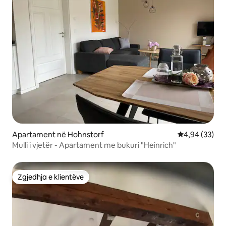
Apartament në Hohnstorf
Vlerësimi mes
4,94 (33)
Mulli i vjetër - Apartament me bukuri "Heinrich"
Zgjedhja e klientëve
Zgjedhja e klientëve