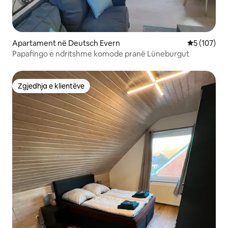
Apartament në Deutsch Evern
Vlerësimi m
5 (107)
Papafingo e ndritshme komode pranë Lüneburgut
Zgjedhja e klientëve
Zgjedhja e klientëve