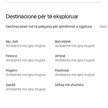
Destinacione për të eksploruar
Destinacionet më të pëlqyera për qëndrimet e zgjatura
Desti
Nju Jork
Barcelonë
Ambiente me qira mujore
Ambiente me qira mujore
Firence
Athinë
Ambiente me qira mujore
Ambiente me qira mujore
Majami
Montreal
Ambiente me qira mujore
Ambiente me qira mujore
Siatëll
Shfaq më shumë
Ambiente me qira mujore