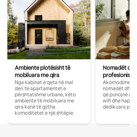
Ambiente plotësisht të
Nomadët dixh
mobiluara me qira
profesionistët
Nga kabinat e qeta në mal
Akomodime të 
deri te apartamentet e
nomadët dhe pr
përshtatshme urbane, këto
që punojnë në 
ambiente të mobiluara me
wifi dhe hapësi
qira kanë të gjitha
dedikuara pune
komoditetet e një shtëpie.