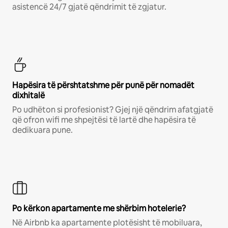
asistencë 24/7 gjatë qëndrimit të zgjatur.
Hapësira të përshtatshme për punë për nomadët
dixhitalë
Po udhëton si profesionist? Gjej një qëndrim afatgjatë
që ofron wifi me shpejtësi të lartë dhe hapësira të
dedikuara pune.
Po kërkon apartamente me shërbim hotelerie?
Në Airbnb ka apartamente plotësisht të mobiluara,