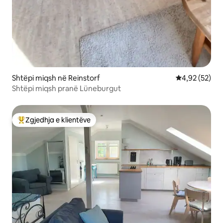
Shtëpi miqsh në Reinstorf
Vlerësimi mes
4,92 (52)
Shtëpi miqsh pranë Lüneburgut
Zgjedhja e klientëve
Më të mirat e zgjedhjeve të klientëve