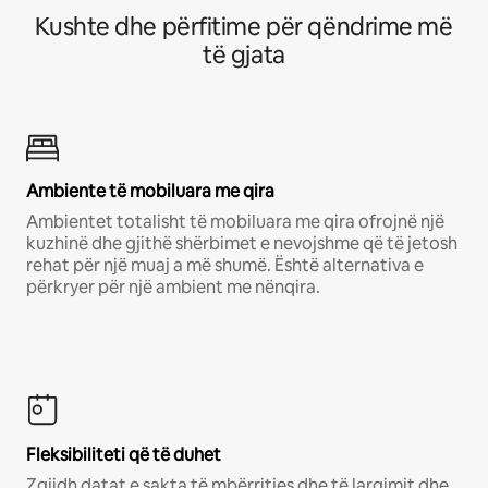
Kushte dhe përfitime për qëndrime më
të gjata
Ambiente të mobiluara me qira
Ambientet totalisht të mobiluara me qira ofrojnë një
kuzhinë dhe gjithë shërbimet e nevojshme që të jetosh
rehat për një muaj a më shumë. Është alternativa e
përkryer për një ambient me nënqira.
Fleksibiliteti që të duhet
Zgjidh datat e sakta të mbërritjes dhe të largimit dhe