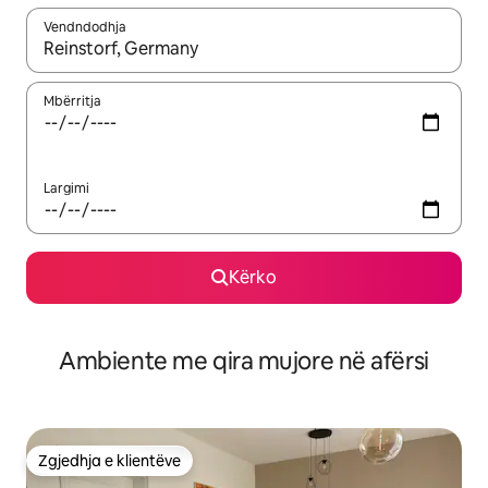
Vendndodhja
Kur rezultatet të jenë të disponueshme, lëviz me butonat e shig
Mbërritja
Largimi
Kërko
Ambiente me qira mujore në afërsi
Zgjedhja e klientëve
Zgjedhja e klientëve