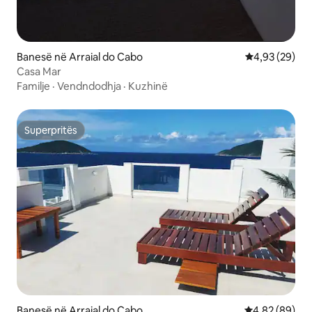
Banesë në Arraial do Cabo
Vlerësimi mes
4,93 (29)
Casa Mar
Familje
·
Vendndodhja
·
Kuzhinë
Superpritës
Superpritës
Banesë në Arraial do Cabo
Vlerësimi mes
4,82 (89)