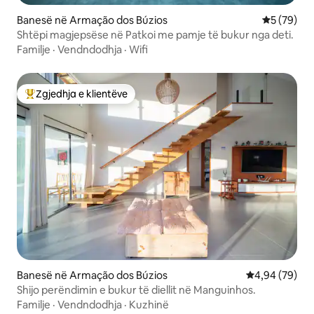
Banesë në Armação dos Búzios
Vlerësimi 
5 (79)
Shtëpi magjepsëse në Patkoi me pamje të bukur nga deti.
Familje
·
Vendndodhja
·
Wifi
Zgjedhja e klientëve
Më të mirat e zgjedhjeve të klientëve
Banesë në Armação dos Búzios
Vlerësimi mes
4,94 (79)
Shijo perëndimin e bukur të diellit në Manguinhos.
Familje
·
Vendndodhja
·
Kuzhinë