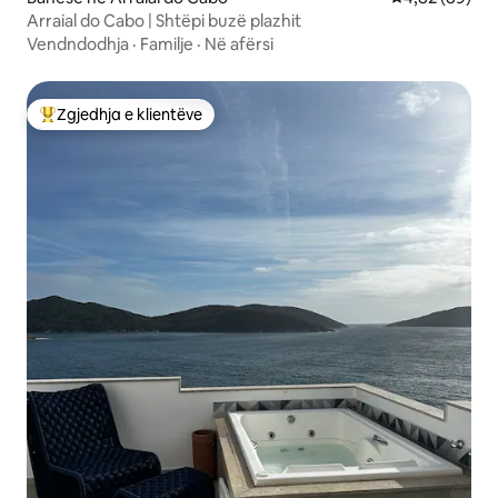
Arraial do Cabo | Shtëpi buzë plazhit
Vendndodhja
·
Familje
·
Në afërsi
Zgjedhja e klientëve
Më të mirat e zgjedhjeve të klientëve