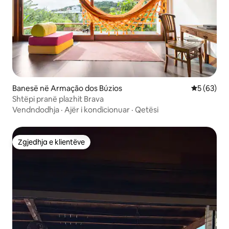
Banesë në Armação dos Búzios
Vlerësimi 
5 (63)
Shtëpi pranë plazhit Brava
Vendndodhja
·
Ajër i kondicionuar
·
Qetësi
Zgjedhja e klientëve
Zgjedhja e klientëve