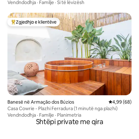
Vendndodhja
·
Familje
·
Si të lëvizësh
Zgjedhja e klientëve
Më të mirat e zgjedhjeve të klientëve
Banesë në Armação dos Búzios
Vlerësimi mes
4,99 (68)
Casa Cowrie - Plazhi Ferradura (1 minutë nga plazhi)
Vendndodhja
·
Familje
·
Planimetria
Shtëpi private me qira