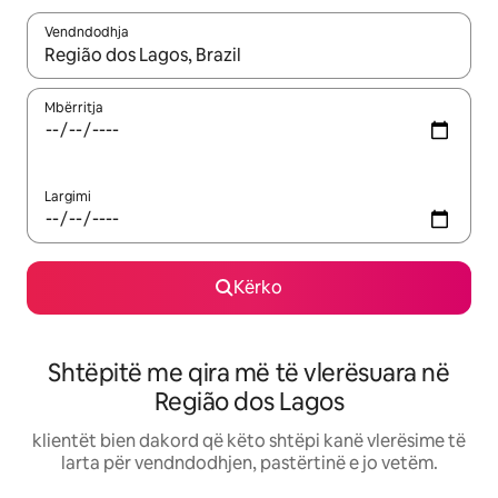
Vendndodhja
Kur rezultatet të jenë të disponueshme, lëviz me butonat e shig
Mbërritja
Largimi
Kërko
Shtëpitë me qira më të vlerësuara në
Região dos Lagos
klientët bien dakord që këto shtëpi kanë vlerësime të
larta për vendndodhjen, pastërtinë e jo vetëm.