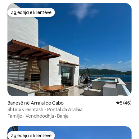
Zgjedhja e klientëve
Zgjedhja e klientëve
Banesë në Arraial do Cabo
Vlerësimi 
5 (46)
Shtëpi vreshtash - Pontal da Atalaia
Familje
·
Vendndodhja
·
Banja
Zgjedhja e klientëve
Zgjedhja e klientëve