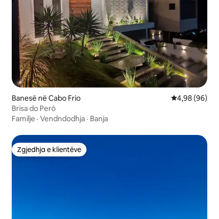
Banesë në Cabo Frio
Vlerësimi mes
4,98 (96)
Brisa do Peró
Familje
·
Vendndodhja
·
Banja
Zgjedhja e klientëve
Zgjedhja e klientëve