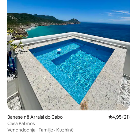
Banesë në Arraial do Cabo
Vlerësimi mes
4,95 (21)
Casa Patmos
Vendndodhja
·
Familje
·
Kuzhinë