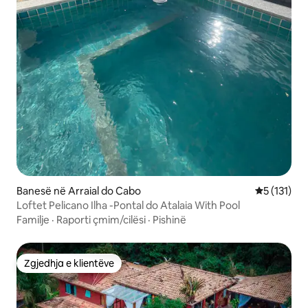
Banesë në Arraial do Cabo
Vlerësimi m
5 (131)
Loftet Pelicano Ilha -Pontal do Atalaia With Pool
Familje
·
Raporti çmim/cilësi
·
Pishinë
Zgjedhja e klientëve
Zgjedhja e klientëve