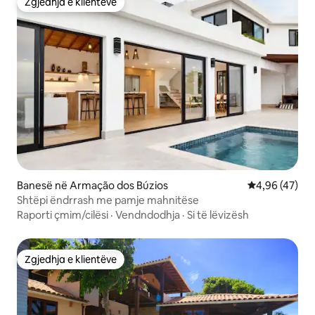
Zgjedhja e klientëve
Zgjedhja e klientëve
Banesë në Armação dos Búzios
Vlerësimi mes
4,96 (47)
Shtëpi ëndrrash me pamje mahnitëse
Raporti çmim/cilësi
·
Vendndodhja
·
Si të lëvizësh
Zgjedhja e klientëve
Zgjedhja e klientëve