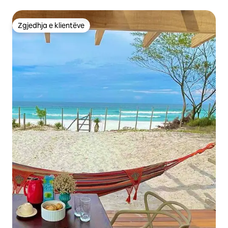
Zgjedhja e klientëve
Zgjedhja e klientëve