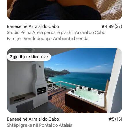
Banesë në Arraial do Cabo
Vlerësimi mes
4,89 (37)
Studio Pé na Areia përballë plazhit Arraial do Cabo
Familje
·
Vendndodhja
·
Ambiente brenda
Zgjedhja e klientëve
Zgjedhja e klientëve
Banesë në Arraial do Cabo
Vlerësimi 
5 (15)
Shtëpi greke në Pontal do Atalaia