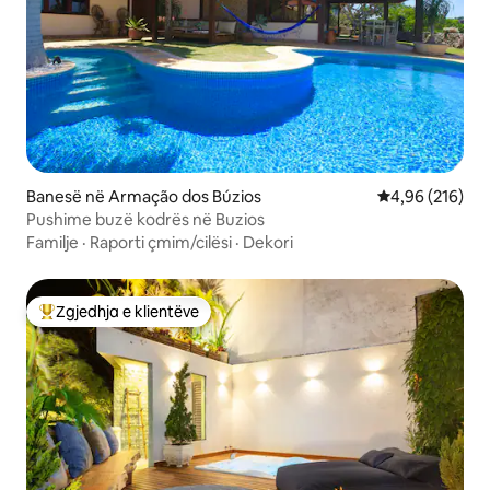
Banesë në Armação dos Búzios
Vlerësimi mesa
4,96 (216)
Pushime buzë kodrës në Buzios
Familje
·
Raporti çmim/cilësi
·
Dekori
Zgjedhja e klientëve
Më të mirat e zgjedhjeve të klientëve