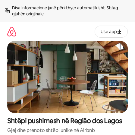
Kalo
Disa informacione janë përkthyer automatikisht. 
Shfaq 
te
gjuhën origjinale
përmbajtja
Use app
Shtëpi pushimesh në Região dos Lagos
Gjej dhe prenoto shtëpi unike në Airbnb