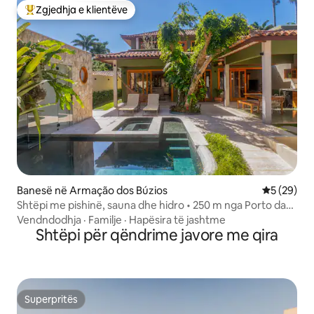
Zgjedhja e klientëve
Më të mirat e zgjedhjeve të klientëve
Banesë në Armação dos Búzios
Vlerësimi 
5 (29)
Shtëpi me pishinë, sauna dhe hidro • 250 m nga Porto da
Barra
Vendndodhja
·
Familje
·
Hapësira të jashtme
Shtëpi për qëndrime javore me qira
Superpritës
Superpritës