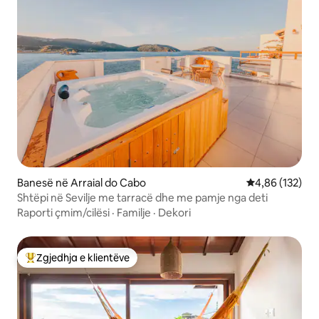
Banesë në Arraial do Cabo
Vlerësimi mesa
4,86 (132)
Shtëpi në Sevilje me tarracë dhe me pamje nga deti
Raporti çmim/cilësi
·
Familje
·
Dekori
Zgjedhja e klientëve
Më të mirat e zgjedhjeve të klientëve