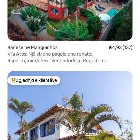
Banesë në Manguinhos
Vlerësimi mesa
4,93 (137)
Vila Atos! Një strehë paqeje dhe rehatie.
Raporti çmim/cilësi
·
Vendndodhja
·
Regjistrimi
Zgjedhja e klientëve
Më të mirat e zgjedhjeve të klientëve