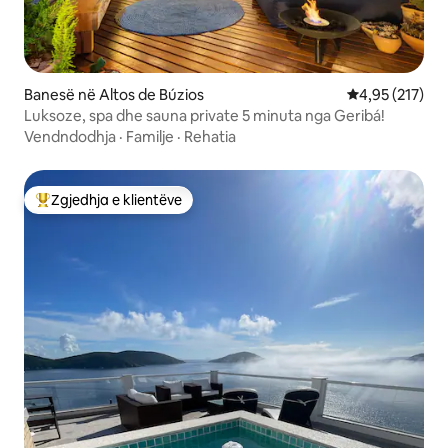
Banesë në Altos de Búzios
Vlerësimi mesa
4,95 (217)
Luksoze, spa dhe sauna private 5 minuta nga Geribá!
Vendndodhja
·
Familje
·
Rehatia
Zgjedhja e klientëve
Më të mirat e zgjedhjeve të klientëve