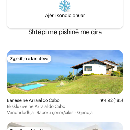
Ajër i kondicionuar
Shtëpi me pishinë me qira
Zgjedhja e klientëve
Zgjedhja e klientëve
Banesë në Arraial do Cabo
Vlerësimi mesa
4,92 (185)
Ekskluzive në Arraial do Cabo
Vendndodhja
·
Raporti çmim/cilësi
·
Gjendja