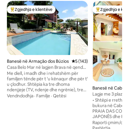
Zgjedhja e klientëve
Zgjedhja e klie
Më të mirat e zgjedhjeve të klientëve
Më të mirat e zgj
Banesë në Armação dos Búzios
Vlerësimi mesatar 5 nga 5, 1
5 (143)
Casa Belo Mar në lagjen Brava në qendër
të qytetit
Me diell, i madh dhe i rehatshëm për
familjen tënde për t 'u kënaqur dhe për t'
u çlodhur. Shtëpia ka tre dhoma
Banesë në Cabo Fr
ndenjjeje (TV, ndenje dhe ngrënie), tre
Lagje me 3 plazhe 
suita, ballkone, kuzhinë të integruar në
Vendndodhja
·
Familje
·
Qetësi
skarë
• Shtëpi e rrethua
oborrin e jashtëm, me tavolinë
bukura në Cabo Fri
ngrënieje, zyrë, kuvertë të përparme
PRAIA DAS CONC
dhe anësore, barbekju, furrë Igloo
JAPONÊS dhe PRAI
(mineiro), pishinë dhe kuvertë me
5 minuta me makinë); • Lagjja 
ndriçim. 600 metra larg qendrës. Pamje
Raporti çmim/cilës
Cabo Frio/RJ, për 
e bukur e disa lagjeve, në qendër të
Pastërtia