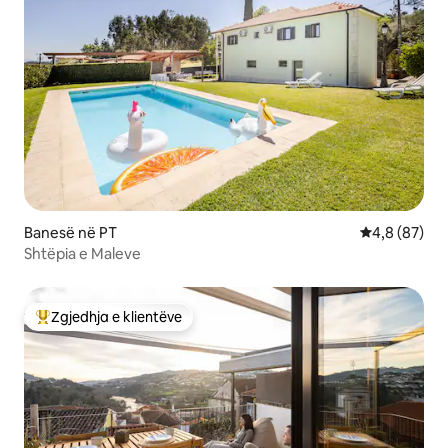
Banesë në PT
Vlerësimi me
4,8 (87)
Shtëpia e Maleve
Zgjedhja e klientëve
Më të mirat e zgjedhjeve të klientëve