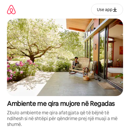
Kalo
te
Use app
përmbajtja
Ambiente me qira mujore në Regadas
Zbulo ambiente me qira afatgjata që të bëjnë të
ndihesh si në shtëpi për qëndrime prej një muaji a më
shumë.