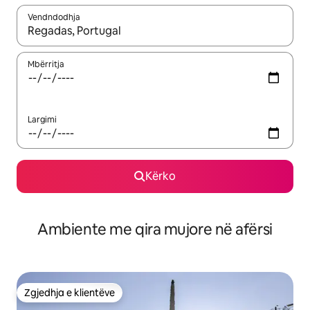
Vendndodhja
Kur rezultatet të jenë të disponueshme, lëviz me butonat e shig
Mbërritja
Largimi
Kërko
Ambiente me qira mujore në afërsi
Zgjedhja e klientëve
Zgjedhja e klientëve