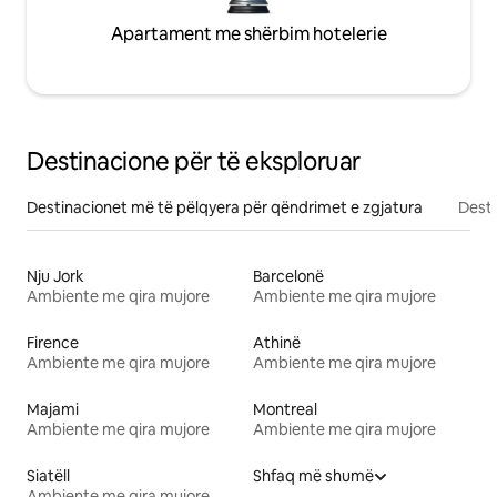
Apartament me shërbim hotelerie
Destinacione për të eksploruar
Destinacionet më të pëlqyera për qëndrimet e zgjatura
Desti
Nju Jork
Barcelonë
Ambiente me qira mujore
Ambiente me qira mujore
Firence
Athinë
Ambiente me qira mujore
Ambiente me qira mujore
Majami
Montreal
Ambiente me qira mujore
Ambiente me qira mujore
Siatëll
Shfaq më shumë
Ambiente me qira mujore