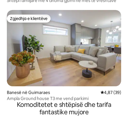
Shtëpi familjare me 4 dhoma gjumi në mes të vreshtave
Zgjedhja e klientëve
Zgjedhja e klientëve
Banesë në Guimaraes
Vlerësimi mes
4,87 (39)
Ampla Ground house T3 me vend parkimi
Komoditetet e shtëpisë dhe tarifa
fantastike mujore