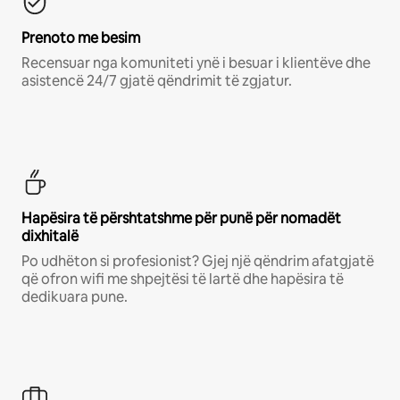
Prenoto me besim
Recensuar nga komuniteti ynë i besuar i klientëve dhe
asistencë 24/7 gjatë qëndrimit të zgjatur.
Hapësira të përshtatshme për punë për nomadët
dixhitalë
Po udhëton si profesionist? Gjej një qëndrim afatgjatë
që ofron wifi me shpejtësi të lartë dhe hapësira të
dedikuara pune.