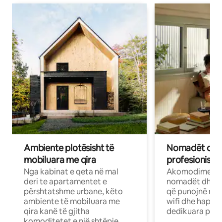
Ambiente plotësisht të
Nomadët dixh
mobiluara me qira
profesionistët
Nga kabinat e qeta në mal
Akomodime të 
deri te apartamentet e
nomadët dhe pr
përshtatshme urbane, këto
që punojnë në 
ambiente të mobiluara me
wifi dhe hapësi
qira kanë të gjitha
dedikuara pune
komoditetet e një shtëpie.