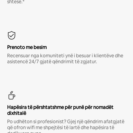
shtesë.*
Prenoto me besim
Recensuar nga komuniteti ynë i besuar i klientëve dhe
asistencë 24/7 gjatë qëndrimit të zgjatur.
Hapësira të përshtatshme për punë për nomadët
dixhitalë
Po udhëton si profesionist? Gjej një qëndrim afatgjatë
që ofron wifi me shpejtësi të lartë dhe hapësira të