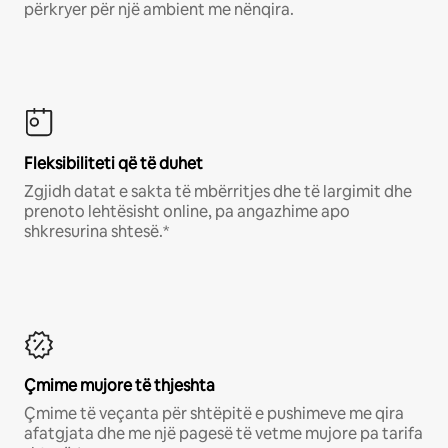
përkryer për një ambient me nënqira.
Fleksibiliteti që të duhet
Zgjidh datat e sakta të mbërritjes dhe të largimit dhe
prenoto lehtësisht online, pa angazhime apo
shkresurina shtesë.*
Çmime mujore të thjeshta
Çmime të veçanta për shtëpitë e pushimeve me qira
afatgjata dhe me një pagesë të vetme mujore pa tarifa