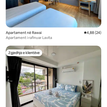
Apartament në Rawai
Vlerësimi mes
4,88 (24)
Apartament i rafinuar Lavita
Zgjedhja e klientëve
Zgjedhja e klientëve