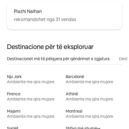
Plazhi Naihan
rekomandohet nga 31 vendas
Destinacione për të eksploruar
Destinacionet më të pëlqyera për qëndrimet e zgjatura
Desti
Nju Jork
Barcelonë
Ambiente me qira mujore
Ambiente me qira mujore
Firence
Athinë
Ambiente me qira mujore
Ambiente me qira mujore
Majami
Montreal
Ambiente me qira mujore
Ambiente me qira mujore
Siatëll
Shfaq më shumë