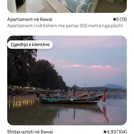
Apartament në Rawai
Vlerësimi 
5 (13)
Apartament i ndritshëm me pamje 500 metra nga plazhi
Zgjedhja e klientëve
Zgjedhja e klientëve
Shtëpi qyteti në Rawai
Vlerësimi mesa
4,93 (104)