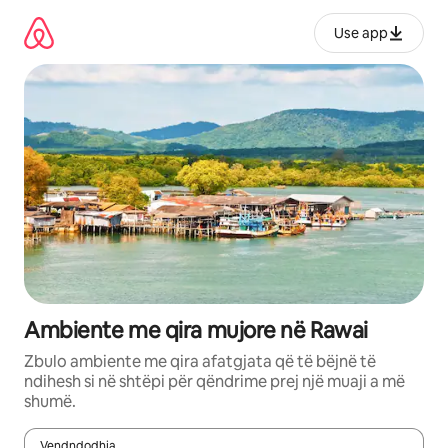
Kalo
te
Use app
përmbajtja
Ambiente me qira mujore në Rawai
Zbulo ambiente me qira afatgjata që të bëjnë të
ndihesh si në shtëpi për qëndrime prej një muaji a më
shumë.
Vendndodhja