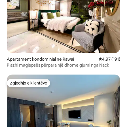
Apartament kondominial në Rawai
Vlerësimi mesa
4,97 (191)
Plazhi magjepsës përpara një dhome gjumi nga Nack
Zgjedhja e klientëve
Zgjedhja e klientëve