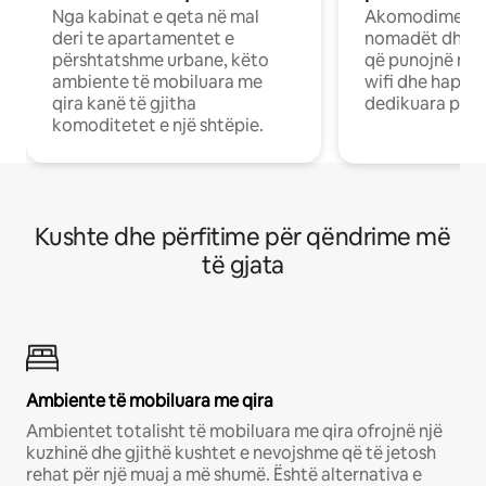
Nga kabinat e qeta në mal
Akomodime të 
deri te apartamentet e
nomadët dhe pr
përshtatshme urbane, këto
që punojnë në 
ambiente të mobiluara me
wifi dhe hapësi
qira kanë të gjitha
dedikuara pune
komoditetet e një shtëpie.
Kushte dhe përfitime për qëndrime më
të gjata
Ambiente të mobiluara me qira
Ambientet totalisht të mobiluara me qira ofrojnë një
kuzhinë dhe gjithë kushtet e nevojshme që të jetosh
rehat për një muaj a më shumë. Është alternativa e