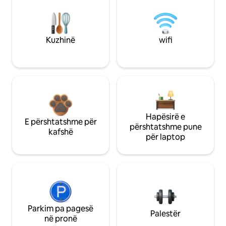
Kuzhinë
wifi
Hapësirë e
E përshtatshme për
përshtatshme pune
kafshë
për laptop
Parkim pa pagesë
Palestër
në pronë