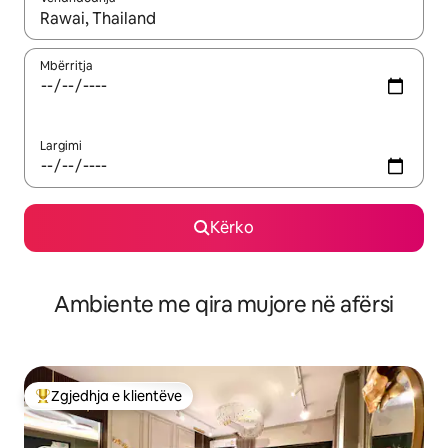
Kur rezultatet të jenë të disponueshme, lëviz me butonat e shig
Mbërritja
Largimi
Kërko
Ambiente me qira mujore në afërsi
Zgjedhja e klientëve
Më të mirat e zgjedhjeve të klientëve