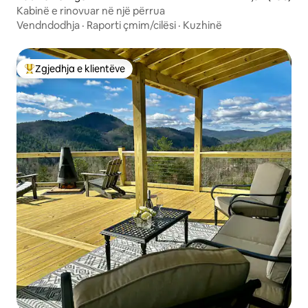
Kabinë e rinovuar në një përrua
Vendndodhja
·
Raporti çmim/cilësi
·
Kuzhinë
Zgjedhja e klientëve
Më të mirat e zgjedhjeve të klientëve