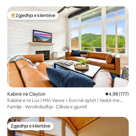
Zgjedhja e klientëve
Më të mirat e zgjedhjeve të klientëve
Kabinë në Clayton
Vlerësimi mesa
4,98 (177)
Kabinë e re Lux | Mtn Views + Ecni në qytet | Vaskë me
hidromasazh
Familje
·
Vendndodhja
·
Cilësia e gjumit
Zgjedhja e klientëve
Zgjedhja e klientëve