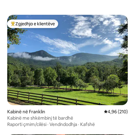
Zgjedhja e klientëve
Më të mirat e zgjedhjeve të klientëve
Kabinë në Franklin
Vlerësimi mesa
4,96 (210)
Kabinë me shkëmbinj të bardhë
Raporti çmim/cilësi
·
Vendndodhja
·
Kafshë