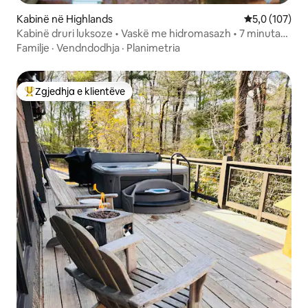
Kabinë në Highlands
Vlerësimi mes
5,0 (107)
Kabinë druri luksoze • Vaskë me hidromasazh • 7 minuta
deri në Highlands
Familje
·
Vendndodhja
·
Planimetria
Zgjedhja e klientëve
Më të mirat e zgjedhjeve të klientëve