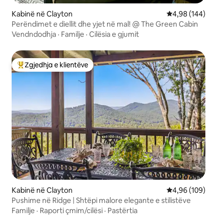
Kabinë në Clayton
Vlerësimi mesa
4,98 (144)
Perëndimet e diellit dhe yjet në mal! @ The Green Cabin
Vendndodhja
·
Familje
·
Cilësia e gjumit
Zgjedhja e klientëve
Më të mirat e zgjedhjeve të klientëve
Kabinë në Clayton
Vlerësimi mesa
4,96 (109)
Pushime në Ridge | Shtëpi malore elegante e stilistëve
Familje
·
Raporti çmim/cilësi
·
Pastërtia