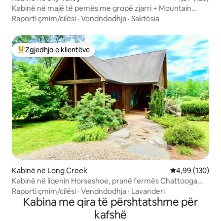
Kabinë në majë të pemës me gropë zjarri + Mountain
Stream
Raporti çmim/cilësi
·
Vendndodhja
·
Saktësia
Zgjedhja e klientëve
Më të mirat e zgjedhjeve të klientëve
Kabinë në Long Creek
Vlerësimi mesa
4,99 (130)
Kabinë në liqenin Horseshoe, pranë fermës Chattooga
Belle
Raporti çmim/cilësi
·
Vendndodhja
·
Lavanderi
Kabina me qira të përshtatshme për
kafshë