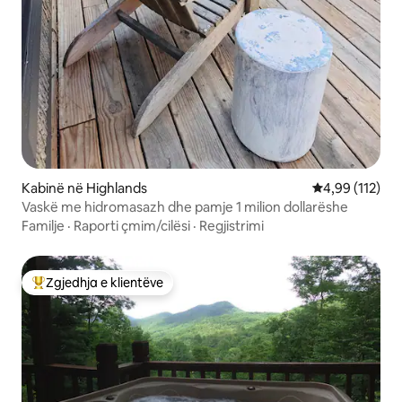
Kabinë në Highlands
Vlerësimi mesa
4,99 (112)
Vaskë me hidromasazh dhe pamje 1 milion dollarëshe
Familje
·
Raporti çmim/cilësi
·
Regjistrimi
Zgjedhja e klientëve
Më të mirat e zgjedhjeve të klientëve