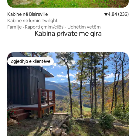
Kabinë në Blairsville
Vlerësimi mesa
4,84 (236)
Kabinë në lumin Twilight
Familje
·
Raporti çmim/cilësi
·
Udhëtim vetëm
Kabina private me qira
Zgjedhja e klientëve
Zgjedhja e klientëve