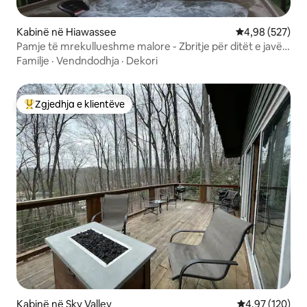
Kabinë në Hiawassee
Vlerësimi mesa
4,98 (527)
Pamje të mrekullueshme malore - Zbritje për ditët e javës
në vaskë me hidromasazh
Familje
·
Vendndodhja
·
Dekori
Zgjedhja e klientëve
Më të mirat e zgjedhjeve të klientëve
Kabinë në Sky Valley
Vlerësimi mesa
4,97 (120)