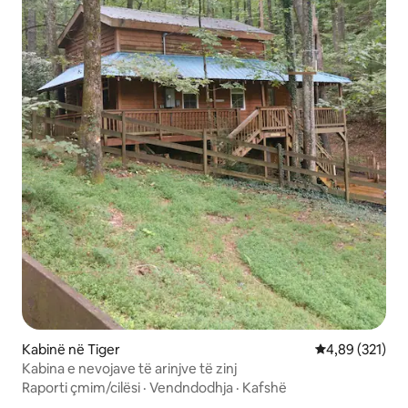
Kabinë në Tiger
Vlerësimi mesa
4,89 (321)
Kabina e nevojave të arinjve të zinj
Raporti çmim/cilësi
·
Vendndodhja
·
Kafshë