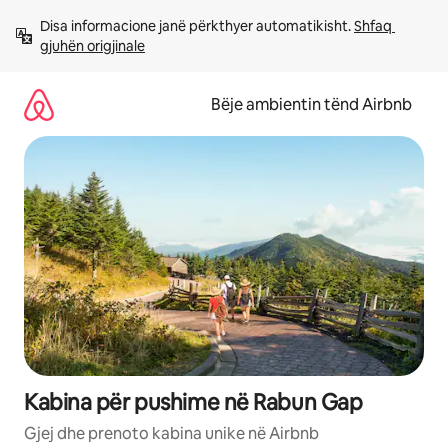
Kalo
Disa informacione janë përkthyer automatikisht. 
Shfaq 
te
gjuhën origjinale
përmbajtja
Bëje ambientin tënd Airbnb
Kabina për pushime në Rabun Gap
Gjej dhe prenoto kabina unike në Airbnb