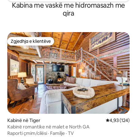
Kabina me vaskë me hidromasazh me
qira
Zgjedhja e klientëve
Zgjedhja e klientëve
Kabinë në Tiger
Vlerësimi mesa
4,93 (124)
Kabinë romantike në malet e North GA
Raporti çmim/cilësi
·
Familje
·
TV