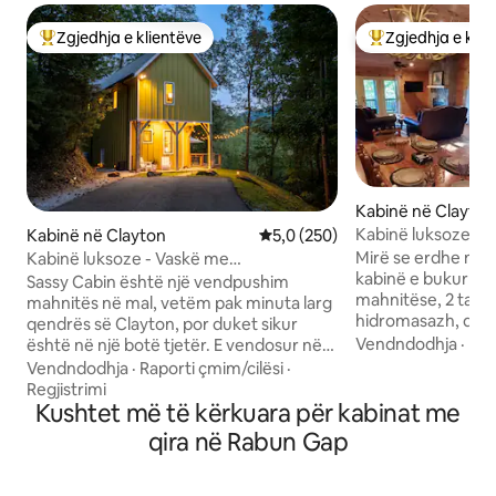
Zgjedhja e klientëve
Zgjedhja e klie
Më të mirat e zgjedhjeve të klientëve
Më të mirat e zgj
Kabinë në Clayton
Kabinë luksoze/P
Kabinë në Clayton
Vlerësimi mesatar 5,0 nga 5, 2
5,0 (250)
me hidromasazh/O
Mirë se erdhe në B
Kabinë luksoze - Vaskë me
kabinë e bukur 223 m2.
hidromasazh/Pamje nga malet/Min për
Sassy Cabin është një vendpushim
mahnitëse, 2 tarr
Clayton
mahnitës në mal, vetëm pak minuta larg
hidromasazh, dush
qendrës së Clayton, por duket sikur
vatër zjarri dhe s
Vendndodhja
·
Fam
është në një botë tjetër. E vendosur në
fqinjë të afërt. GP
një terren privat me pemë dhe me
Vendndodhja
·
Raporti çmim/cilësi
·
kryesore. 11 minut
pamje të mrekullueshme nga çdo
Regjistrimi
qytetit me dyqane
dritare, kjo strehë e projektuar në
Kushtet më të kërkuara për kabinat me
kafene. Afër shëti
mënyrë profesionale të fton të çlodhesh
qira në Rabun Gap
grykës Tallulah, m
dhe të rigjesh energjitë. Zhytu në vaskën
parqeve shtetërore
me hidromasazh nën yje, çlodhu nën
ujëra të bardha, gol
ndriçimin magjik të ambientit të jashtëm