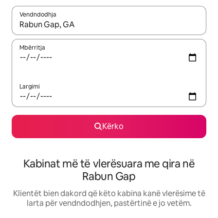
Vendndodhja
Kur rezultatet të jenë të disponueshme, lëviz me butonat e shig
Mbërritja
Largimi
Kërko
Kabinat më të vlerësuara me qira në
Rabun Gap
Klientët bien dakord që këto kabina kanë vlerësime të
larta për vendndodhjen, pastërtinë e jo vetëm.