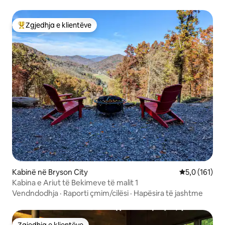
Zgjedhja e klientëve
Më të mirat e zgjedhjeve të klientëve
Kabinë në Bryson City
Vlerësimi mes
5,0 (161)
Kabina e Ariut të Bekimeve të malit 1
Vendndodhja
·
Raporti çmim/cilësi
·
Hapësira të jashtme