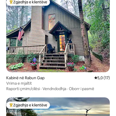
Zgjedhja e klientëve
Më të mirat e zgjedhjeve të klientëve
Kabinë në Rabun Gap
Vlerësimi me
5,0 (17)
Vrima e mjaltit
Raporti çmim/cilësi
·
Vendndodhja
·
Oborr i pasmë
Zgjedhja e klientëve
Më të mirat e zgjedhjeve të klientëve