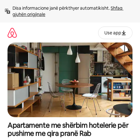
Kalo
Disa informacione janë përkthyer automatikisht. 
Shfaq 
te
gjuhën origjinale
përmbajtja
Use app
Apartamente me shërbim hotelerie për
pushime me qira pranë Rab