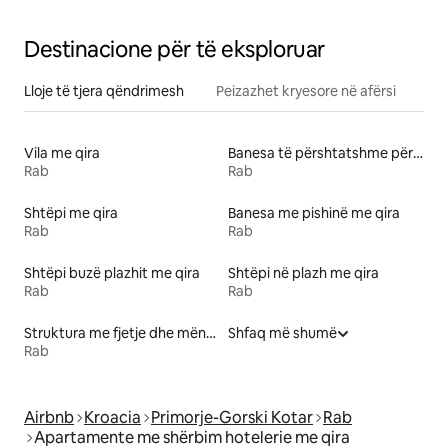
Destinacione për të eksploruar
Lloje të tjera qëndrimesh
Peizazhet kryesore në afërsi
Vila me qira
Banesa të përshtatshme për kafshë me qira
Rab
Rab
Shtëpi me qira
Banesa me pishinë me qira
Rab
Rab
Shtëpi buzë plazhit me qira
Shtëpi në plazh me qira
Rab
Rab
Struktura me fjetje dhe mëngjes
Shfaq më shumë
Rab
Airbnb
Kroacia
Primorje-Gorski Kotar
Rab
Apartamente me shërbim hotelerie me qira