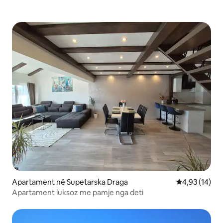
Apartament në Supetarska Draga
Vlerësimi mes
4,93 (14)
Apartament luksoz me pamje nga deti