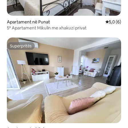
Apartament në Punat
Vlerësimi m
5,0 (6)
5* Apartament Mikulin me xhakuzi privat
Superpritës
Superpritës