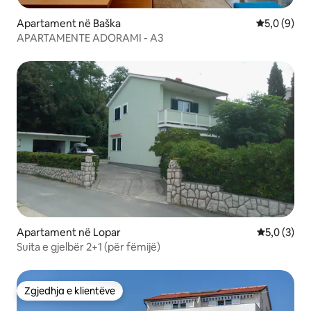
Apartament në Baška
Vlerësimi m
5,0 (9)
APARTAMENTE ADORAMI - A3
Apartament në Lopar
Vlerësimi m
5,0 (3)
Suita e gjelbër 2+1 (për fëmijë)
Zgjedhja e klientëve
Zgjedhja e klientëve