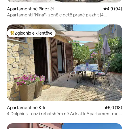
Apartament në Pinezići
Vlerësimi me
4,9 (94)
Apartamenti "Nina"- zonë e qetë pranë plazhit (4
persona)
Zgjedhja e klientëve
Më të mirat e zgjedhjeve të klientëve
Apartament në Krk
Vlerësimi me
5,0 (18)
4 Dolphins - oaz i rehatshëm në Adriatik Apartament me 2
dhoma gjumi