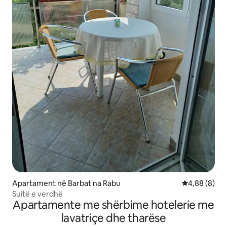
Apartament në Barbat na Rabu
Vlerësimi me
4,88 (8)
Suitë e verdhë
Apartamente me shërbime hotelerie me
lavatriçe dhe tharëse