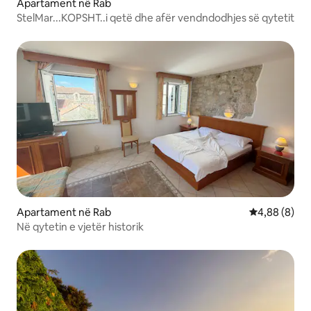
Apartament në Rab
StelMar...KOPSHT..i qetë dhe afër vendndodhjes së qytetit
Apartament në Rab
Vlerësimi me
4,88 (8)
Në qytetin e vjetër historik