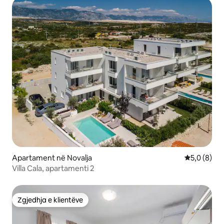
Apartament në Novalja
Vlerësimi m
5,0 (8)
Villa Cala, apartamenti 2
Zgjedhja e klientëve
Zgjedhja e klientëve