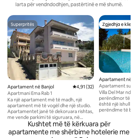
larta për vendndodhjen, pastërtinë e më shumë.
Superpritës
Zgjedhja e klient
Superpritës
Zgjedhja e klient
Apartament në Mal
Apartament super
Apartament në Banjol
Vlerësimi mesatar 4,91 nga 5, 
4,91 (32)
Villa Del Mar ndo
Apartmani Ema Rab 1
perëndimor të Kroa
Ka një apartament më të madh, një
është një ishull plo
apartament më të vogël dhe një studio.
perëndime të buku
Apartamentet janë të dekoruara rishtas,
të pastra si krista
me vende parkimi të siguruara, në
e vitit 2021, kët
Kushtet më të kërkuara për
qendër . Pranë ACI marina, fushës së
nga deti me pishi
futbollit, shkollës, plazhit 200 metra larg.
apartamente me shërbime hotelerie me
orendi neutrale 
Aftësia për të përdorur barbekju në