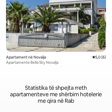
Apartament në Novalja
Vlerësimi m
5,0 (6)
Apartamente Bella Sky Novalja
Statistika të shpejta rreth
apartamenteve me shërbim hotelerie
me qira në Rab