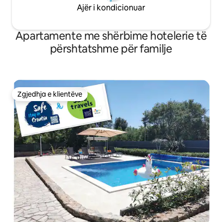
Ajër i kondicionuar
Apartamente me shërbime hotelerie të
përshtatshme për familje
Zgjedhja e klientëve
Zgjedhja e klientëve