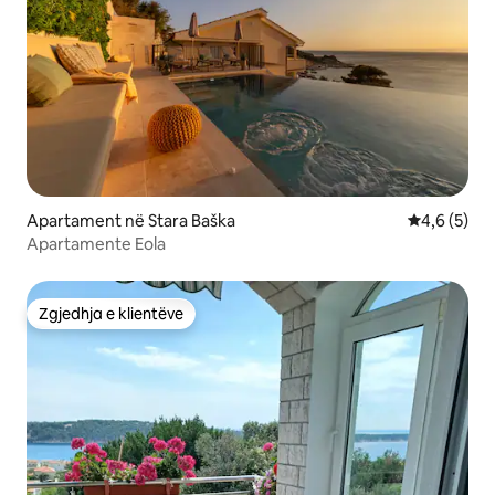
Apartament në Stara Baška
Vlerësimi m
4,6 (5)
Apartamente Eola
Zgjedhja e klientëve
Zgjedhja e klientëve