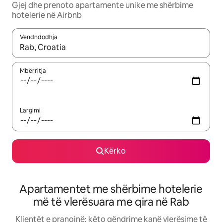
Gjej dhe prenoto apartamente unike me shërbime
hotelerie në Airbnb
Vendndodhja
Kur rezultatet të jenë të disponueshme, lëviz me butonat e shig
Mbërritja
Largimi
Kërko
Apartamentet me shërbime hotelerie
më të vlerësuara me qira në Rab
Klientët e pranojnë: këto qëndrime kanë vlerësime të