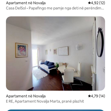
Apartament në Novalja
Vlerësimi mes
4,92 (12)
Casa DelSol • Papafingo me pamje nga deti në perëndim
të diellit
Apartament në Novalja
Vlerësimi mes
4,79 (14)
E RE, Apartament Novalja Marta, pranë plazhit