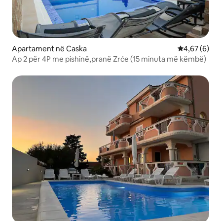
Apartament në Caska
Vlerësimi me
4,67 (6)
Ap 2 për 4P me pishinë,pranë Zrće (15 minuta më këmbë)