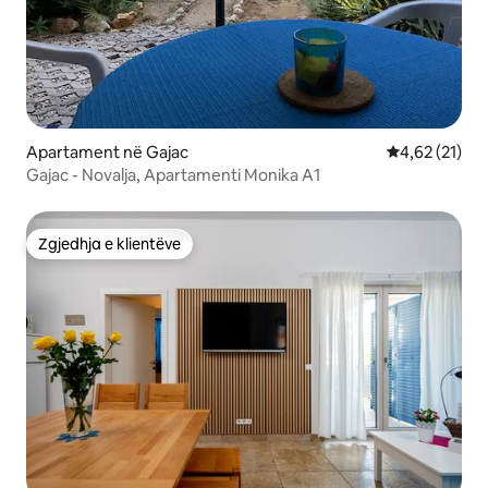
Apartament në Gajac
Vlerësimi mes
4,62 (21)
Gajac - Novalja, Apartamenti Monika A1
Zgjedhja e klientëve
Zgjedhja e klientëve