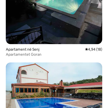
Apartament në Senj
Vlerësimi mes
4,94 (18)
Apartamentet Goran