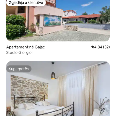
Zgjedhja e klientëve
Zgjedhja e klientëve
Apartament në Gajac
Vlerësimi mes
4,84 (32)
Studio Giorgio II
Superpritës
Superpritës