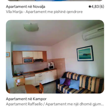
Apartament në Novalja
Vlerësimi me
4,83 (6)
Vila Marija - Apartament me pishinë qendrore
Apartament në Kampor
Apartament Raffaello / Apartament me një dhomë gjumi
A10