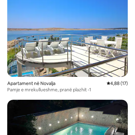
Apartament në Novalja
Vlerësimi mes
4,88 (17)
Pamje e mrekullueshme, pranë plazhit -1