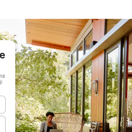
e
 të
ji
butonat e shigjetave lart e poshtë ose eksploro duke prekur ose duke l