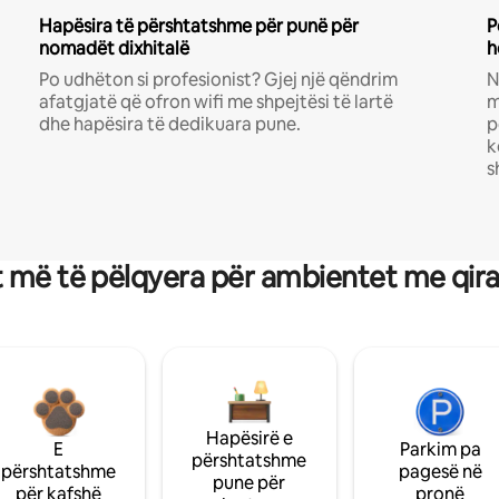
Hapësira të përshtatshme për punë për
P
nomadët dixhitalë
h
Po udhëton si profesionist? Gjej një qëndrim
N
afatgjatë që ofron wifi me shpejtësi të lartë
m
dhe hapësira të dedikuara pune.
p
k
s
 më të pëlqyera për ambientet me qir
Hapësirë e
E
Parkim pa
përshtatshme
përshtatshme
pagesë në
pune për
për kafshë
pronë