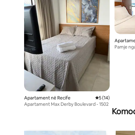
Apartame
Pamje nga 
Apartame
Apartament në Recife
Vlerësimi mesatar 5
5 (14)
Apartament Max Derby Boulevard - 1502
Komodi