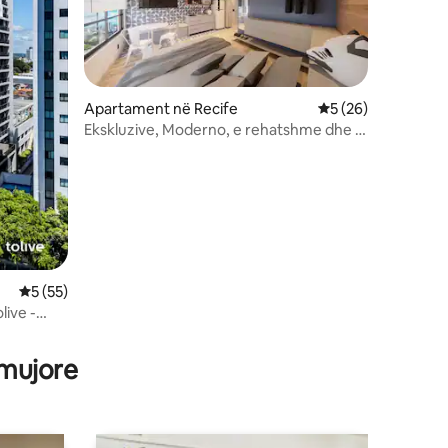
Apartament në Recife
Vlerësimi mesatar 
5 (26)
Ekskluzive, Moderno, e rehatshme dhe e
vendosur mirë.
Vlerësimi mesatar 5 nga 5, 55 vlerësime
5 (55)
live -
 mujore