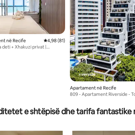
nt në Recife
Vlerësimi mesatar 4,98 nga 5, 81 vlerësime
4,98 (81)
deti + Xhakuzi privat |
nt Premium
Apartament në Recife
809 - Apartament Riverside - To
 nga 5, 14 vlerësime
Madalena - Recife
tetet e shtëpisë dhe tarifa fantastike