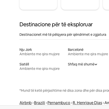
Destinacione për të eksploruar
Destinacionet më të pëlqyera për qëndrimet e zgjatura
Nju Jork
Barcelonë
Ambiente me qira mujore
Ambiente me qira mujore
Siatëll
Shfaq më shumë
Ambiente me qira mujore
*Mund të ketë përjashtime në disa zona dhe për disa pro
Airbnb
Brazili
Pernambuco
R. Henrique Dias
Am