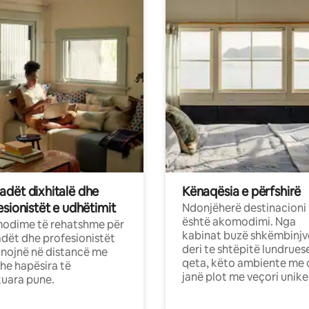
dët dixhitalë dhe
Kënaqësia e përfshirë
sionistët e udhëtimit
Ndonjëherë destinacioni
është akomodimi. Nga
odime të rehatshme për
kabinat buzë shkëmbinjv
ët dhe profesionistët
deri te shtëpitë lundrues
nojnë në distancë me
qeta, këto ambiente me 
dhe hapësira të
janë plot me veçori unike
uara pune.