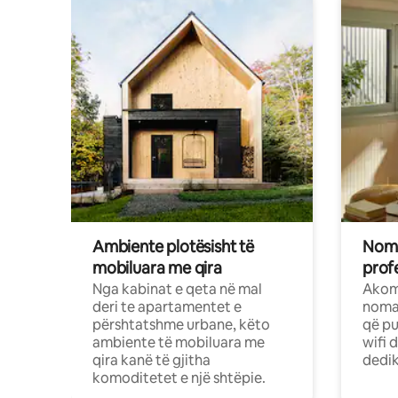
Ambiente plotësisht të
Noma
mobiluara me qira
profe
Nga kabinat e qeta në mal
Akom
deri te apartamentet e
nomad
përshtatshme urbane, këto
që pu
ambiente të mobiluara me
wifi 
qira kanë të gjitha
dedik
komoditetet e një shtëpie.