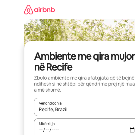
Kalo
te
përmbajtja
Ambiente me qira mujor
në Recife
Zbulo ambiente me qira afatgjata që të bëjnë
ndihesh si në shtëpi për qëndrime prej një mua
a më shumë.
Vendndodhja
Kur rezultatet të jenë të disponueshme, lëviz me 
Mbërritja