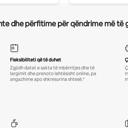
te dhe përfitime për qëndrime më të 
Fleksibiliteti që të duhet
Ç
Zgjidh datat e sakta të mbërritjes dhe të
Ç
largimit dhe prenoto lehtësisht online, pa
m
angazhime apo shkresurina shtesë.*
m