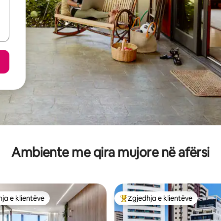
Ambiente me qira mujore në afërsi
ja e klientëve
Zgjedhja e klientëve
rat e zgjedhjeve të klientëve
Më të mirat e zgjedhjeve të kli