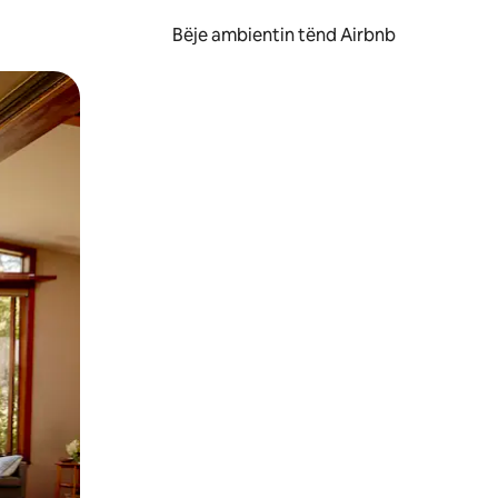
Bëje ambientin tënd Airbnb
ëvizur ekranin.