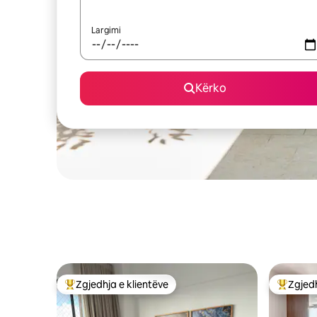
Largimi
Kërko
Zgjedhja e klientëve
Zgjedh
Më të mirat e zgjedhjeve të klientëve
Më të mi