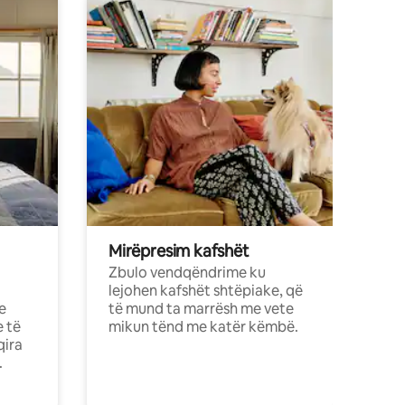
Mirëpresim kafshët
Zbulo vendqëndrime ku
lejohen kafshët shtëpiake, që
e
të mund ta marrësh me vete
e të
mikun tënd me katër këmbë.
qira
.