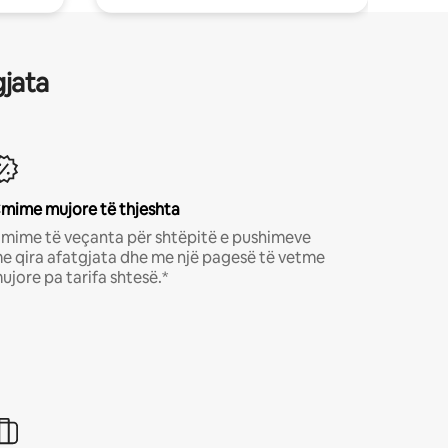
gjata
mime mujore të thjeshta
mime të veçanta për shtëpitë e pushimeve
e qira afatgjata dhe me një pagesë të vetme
ujore pa tarifa shtesë.*