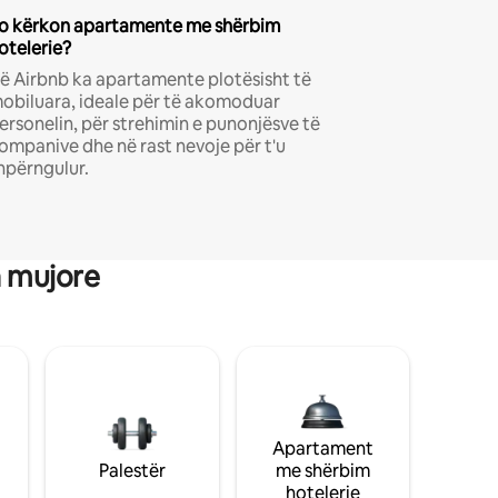
o kërkon apartamente me shërbim
otelerie?
ë Airbnb ka apartamente plotësisht të
obiluara, ideale për të akomoduar
ersonelin, për strehimin e punonjësve të
ompanive dhe në rast nevoje për t'u
hpërngulur.
a mujore
Apartament
Palestër
me shërbim
hotelerie