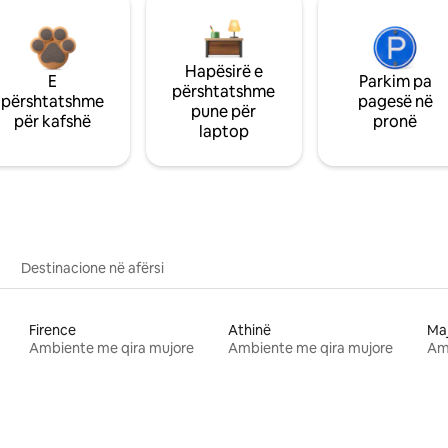
Hapësirë e
E
Parkim pa
përshtatshme
përshtatshme
pagesë në
pune për
për kafshë
pronë
laptop
Destinacione në afërsi
Firence
Athinë
Ma
Ambiente me qira mujore
Ambiente me qira mujore
Am