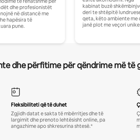
odime të rehatshme për
kabinat buzë shkëmbinjv
ët dhe profesionistët
deri te shtëpitë lundrues
nojnë në distancë me
qeta, këto ambiente me 
dhe hapësira të
janë plot me veçori unike
uara pune.
te dhe përfitime për qëndrime më të 
Fleksibiliteti që të duhet
Ç
Zgjidh datat e sakta të mbërritjes dhe të
Ç
largimit dhe prenoto lehtësisht online, pa
m
angazhime apo shkresurina shtesë.*
m