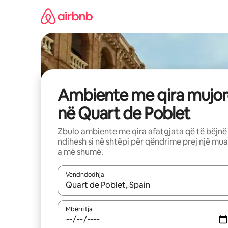
Kalo
te
përmbajtja
Ambiente me qira mujor
në Quart de Poblet
Zbulo ambiente me qira afatgjata që të bëjnë
ndihesh si në shtëpi për qëndrime prej një mua
a më shumë.
Vendndodhja
Kur rezultatet të jenë të disponueshme, lëviz me 
Mbërritja