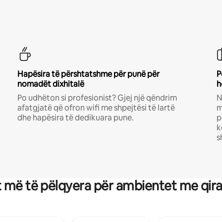
Hapësira të përshtatshme për punë për
P
nomadët dixhitalë
h
Po udhëton si profesionist? Gjej një qëndrim
N
afatgjatë që ofron wifi me shpejtësi të lartë
m
dhe hapësira të dedikuara pune.
p
k
s
 më të pëlqyera për ambientet me qir