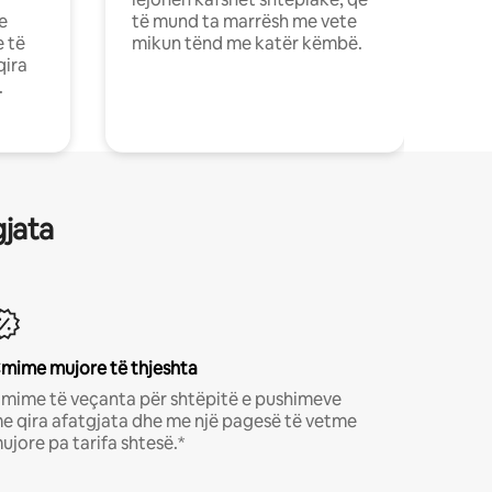
e
të mund ta marrësh me vete
e të
mikun tënd me katër këmbë.
qira
.
gjata
mime mujore të thjeshta
mime të veçanta për shtëpitë e pushimeve
e qira afatgjata dhe me një pagesë të vetme
ujore pa tarifa shtesë.*