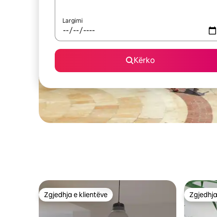
Largimi
Kërko
Zgjedhja e klientëve
Zgjedhja
Zgjedhja e klientëve
Zgjedhja