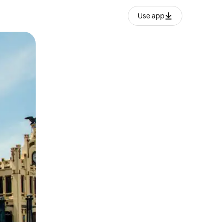
Use app
ëvizur ekranin.