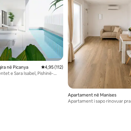
qira në Picanya
Vlerësimi mesatar 4,95 nga 5, 112 vlerësime
4,95 (112)
tet e Sara Isabel, Pishinë-
...
Apartament në Manises
Apartament i sapo rinovuar pr
metrosë (1)