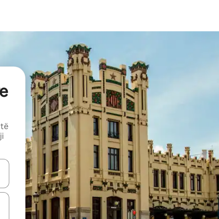
e
 të
ji
butonat e shigjetave lart e poshtë ose eksploro duke prekur ose duke l