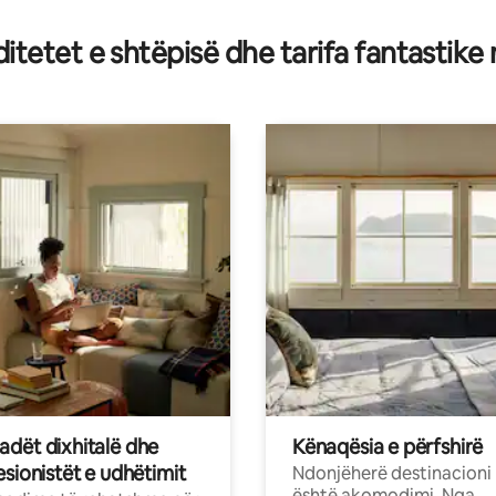
 nga 5, 85 vlerësime
tetet e shtëpisë dhe tarifa fantastike
dët dixhitalë dhe
Kënaqësia e përfshirë
sionistët e udhëtimit
Ndonjëherë destinacioni
është akomodimi. Nga