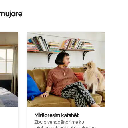
 mujore
Mirëpresim kafshët
Zbulo vendqëndrime ku
lejohen kafshët shtëpiake, që