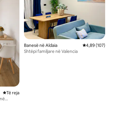
Banesë në Aldaia
Vlerësimi mesatar 4,89
4,89 (107)
Shtëpi familjare në Valencia
Vendqëndrim i ri
Të reja
anë