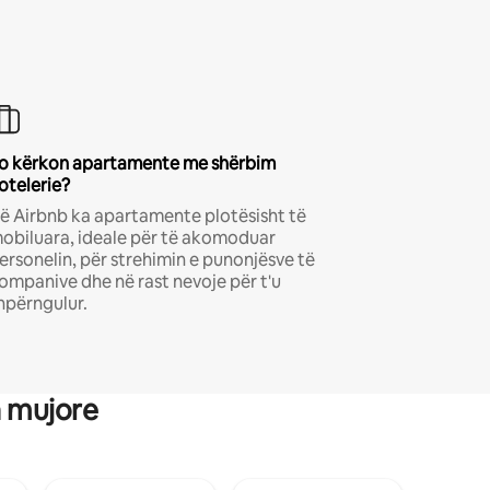
o kërkon apartamente me shërbim
otelerie?
ë Airbnb ka apartamente plotësisht të
obiluara, ideale për të akomoduar
ersonelin, për strehimin e punonjësve të
ompanive dhe në rast nevoje për t'u
hpërngulur.
a mujore