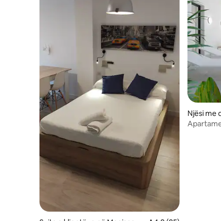
Njësi me 
Apartamen
Parkim-Me