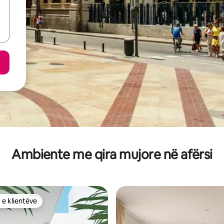
Ambiente me qira mujore në afërsi
 e klientëve
 e klientëve