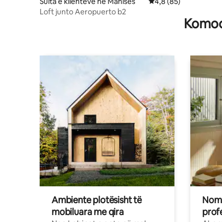
Suita e klientëve në Manises
Vlerësimi mesatar 4,8
4,8 (85)
Loft junto Aeropuerto b2
Komodi
Ambiente plotësisht të
Noma
mobiluara me qira
profe