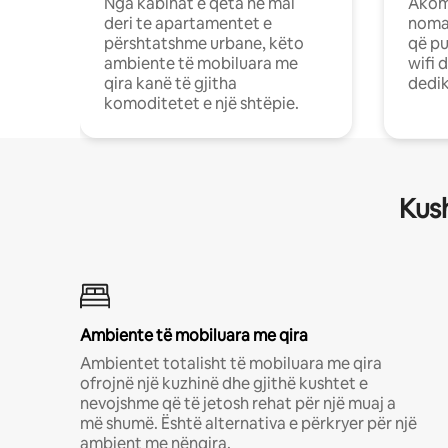
Nga kabinat e qeta në mal
Akom
deri te apartamentet e
nomad
përshtatshme urbane, këto
që pu
ambiente të mobiluara me
wifi 
qira kanë të gjitha
dedik
komoditetet e një shtëpie.
Kush
Ambiente të mobiluara me qira
Ambientet totalisht të mobiluara me qira
ofrojnë një kuzhinë dhe gjithë kushtet e
nevojshme që të jetosh rehat për një muaj a
më shumë. Është alternativa e përkryer për një
ambient me nënqira.