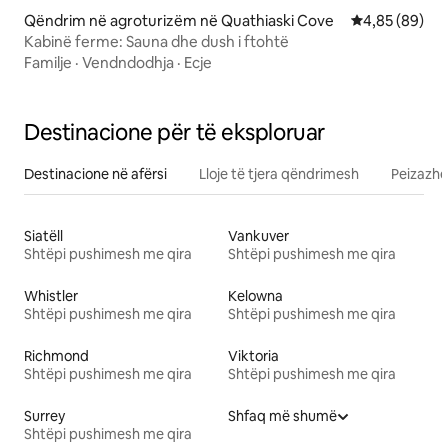
Qëndrim në agroturizëm në Quathiaski Cove
Vlerësimi mes
4,85 (89)
Kabinë ferme: Sauna dhe dush i ftohtë
Familje
·
Vendndodhja
·
Ecje
Destinacione për të eksploruar
Destinacione në afërsi
Lloje të tjera qëndrimesh
Peizazhe
Siatëll
Vankuver
Shtëpi pushimesh me qira
Shtëpi pushimesh me qira
Whistler
Kelowna
Shtëpi pushimesh me qira
Shtëpi pushimesh me qira
Richmond
Viktoria
Shtëpi pushimesh me qira
Shtëpi pushimesh me qira
Surrey
Shfaq më shumë
Shtëpi pushimesh me qira