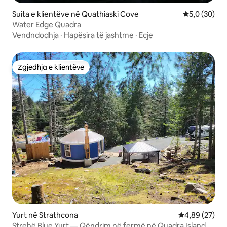
Suita e klientëve në Quathiaski Cove
Vlerësimi me
5,0 (30)
Water Edge Quadra
Vendndodhja
·
Hapësira të jashtme
·
Ecje
Zgjedhja e klientëve
Zgjedhja e klientëve
Yurt në Strathcona
Vlerësimi mes
4,89 (27)
Strehë Blue Yurt — Qëndrim në fermë në Quadra Island