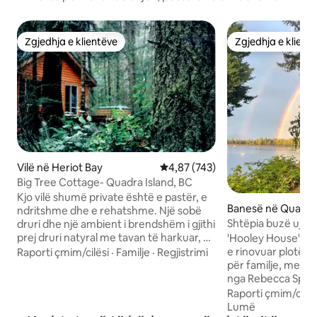
Zgjedhja e klientëve
Zgjedhja e klient
Zgjedhja e klientëve
Zgjedhja e klient
Vilë në Heriot Bay
Vlerësimi mesatar 4,87 nga 5, 7
4,87 (743)
Big Tree Cottage- Quadra Island, BC
Kjo vilë shumë private është e pastër, e
Banesë në Quathi
ndritshme dhe e rehatshme. Një sobë
Shtëpia buzë ujit n
druri dhe një ambient i brendshëm i gjithi
Rebecca Spit
prej druri natyral me tavan të harkuar, që
'Hooley House' ësh
e bën atë të ndritshëm, të rehatshëm,
e rinovuar plotës
Raporti çmim/cilësi
·
Familje
·
Regjistrimi
të gjerë dhe tërheqës. Qetësia e pyllit
për familje, me q
është rinovuese dhe vaska e jashtme e
nga Rebecca Spit
banjës për dy persona një gëzim të
dhe mali i klasit bo
Raporti çmim/cilës
madh. Ka shumë mundësi për shëtitje të
me wifi, 2200 metr
Lumë