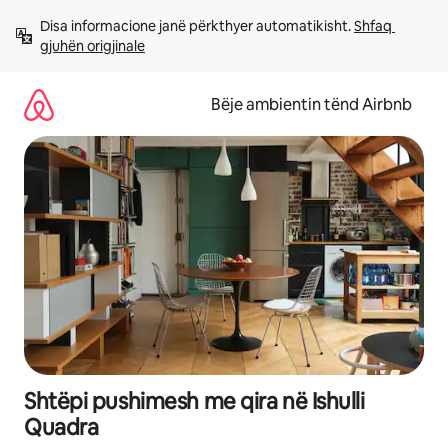
Kalo
Disa informacione janë përkthyer automatikisht. 
Shfaq 
te
gjuhën origjinale
përmbajtja
Bëje ambientin tënd Airbnb
Shtëpi pushimesh me qira në Ishulli
Quadra