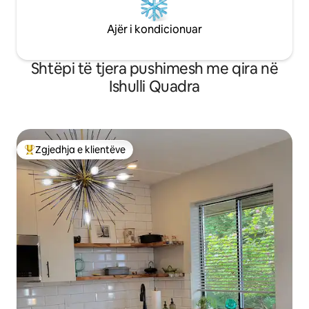
Ajër i kondicionuar
Shtëpi të tjera pushimesh me qira në
Ishulli Quadra
Zgjedhja e klientëve
Më të mirat e zgjedhjeve të klientëve