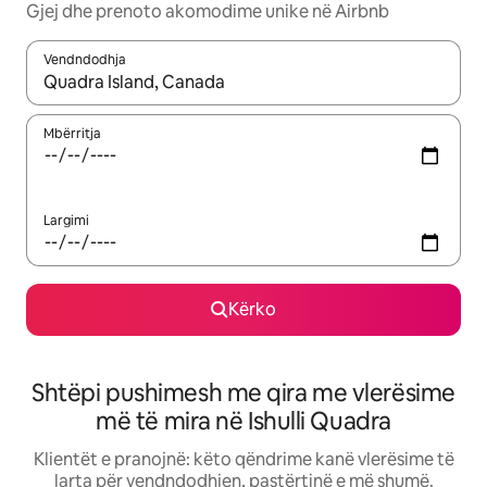
Gjej dhe prenoto akomodime unike në Airbnb
Vendndodhja
Kur rezultatet të jenë të disponueshme, lëviz me butonat e shig
Mbërritja
Largimi
Kërko
Shtëpi pushimesh me qira me vlerësime
më të mira në Ishulli Quadra
Klientët e pranojnë: këto qëndrime kanë vlerësime të
larta për vendndodhjen, pastërtinë e më shumë.