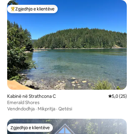
Zgjedhja e klientëve
Më të mirat e zgjedhjeve të klientëve
Kabinë në Strathcona C
Vlerësimi me
5,0 (25)
Emerald Shores
Vendndodhja
·
Mikpritja
·
Qetësi
Zgjedhja e klientëve
Zgjedhja e klientëve