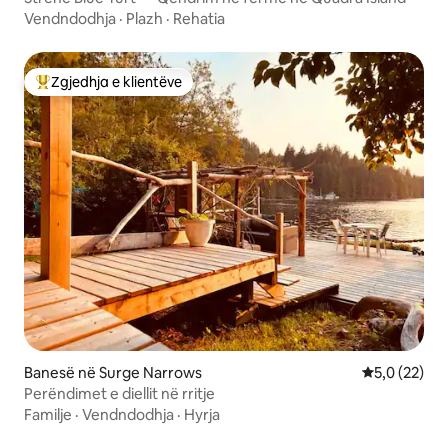
Vendndodhja
·
Plazh
·
Rehatia
Zgjedhja e klientëve
Më të mirat e zgjedhjeve të klientëve
Banesë në Surge Narrows
Vlerësimi me
5,0 (22)
Perëndimet e diellit në rritje
Familje
·
Vendndodhja
·
Hyrja