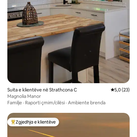
Suita e klientëve në Strathcona C
Vlerësimi me
5,0 (23)
Magnolia Manor
Familje
·
Raporti çmim/cilësi
·
Ambiente brenda
Zgjedhja e klientëve
Më të mirat e zgjedhjeve të klientëve