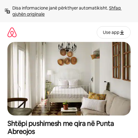
Kalo
Disa informacione janë përkthyer automatikisht. 
Shfaq 
te
gjuhën origjinale
përmbajtja
Use app
Shtëpi pushimesh me qira në Punta
Abreojos