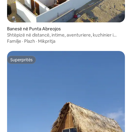
Banesë në Punta Abreojos
Shtëpizë në distancë, intime, aventuriere, kuzhinier i
përfshirë
Familje
·
Plazh
·
Mikpritja
Superpritës
Superpritës