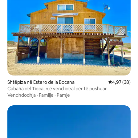
Shtëpiza në Estero de la Bocana
Vlerësimi mes
4,97 (38)
Cabaña del Tioca, një vend ideal për të pushuar.
Vendndodhja
·
Familje
·
Pamje