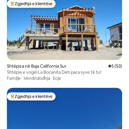
Zgjedhja e klientëve
Më të mirat e zgjedhjeve të klientëve
Shtëpiza në Baja California Sur
Vlerësimi 
5 (53)
Shtëpia e vogël La Bocanita Deti para syve të tu!
Familje
·
Vendndodhja
·
Ecje
Zgjedhja e klientëve
Më të mirat e zgjedhjeve të klientëve