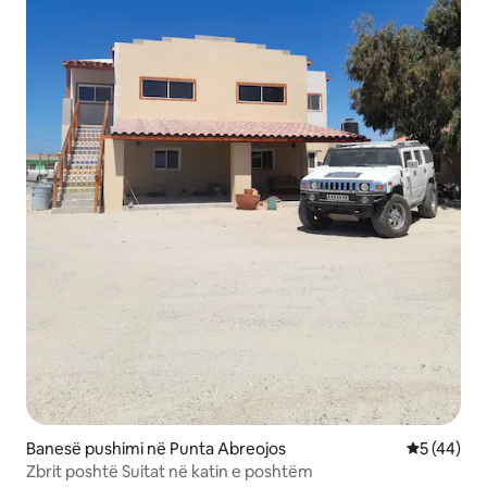
Banesë pushimi në Punta Abreojos
Vlerësimi 
5 (44)
Zbrit poshtë Suitat në katin e poshtëm