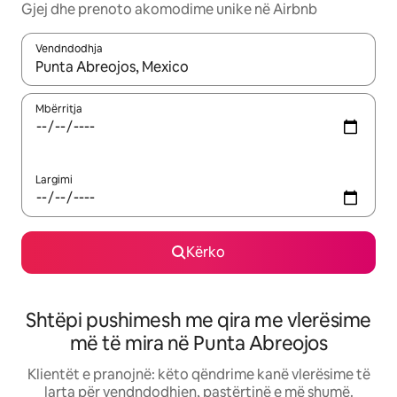
Gjej dhe prenoto akomodime unike në Airbnb
Vendndodhja
Kur rezultatet të jenë të disponueshme, lëviz me butonat e shig
Mbërritja
Largimi
Kërko
Shtëpi pushimesh me qira me vlerësime
më të mira në Punta Abreojos
Klientët e pranojnë: këto qëndrime kanë vlerësime të
larta për vendndodhjen, pastërtinë e më shumë.