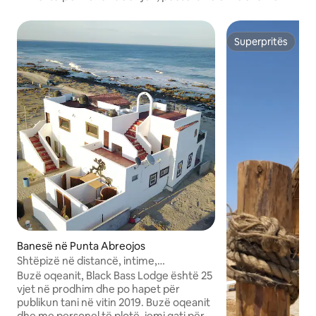
Superpritës
Superpritës
Banesë në Punta Abreojos
Shtëpizë në distancë, intime,
aventuriere, kuzhinier i përfshirë
Buzë oqeanit, Black Bass Lodge është 25
vjet në prodhim dhe po hapet për
publikun tani në vitin 2019. Buzë oqeanit
dhe me personel të plotë, jemi gati për