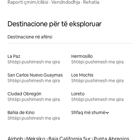
Raporti çmim/cilësi
·
Vendndodhja
·
Rehatia
Destinacione për të eksploruar
Destinacione në afërsi
La Paz
Hermosillo
Shtëpi pushimesh me qira
Shtëpi pushimesh me qira
San Carlos Nuevo Guaymas
Los Mochis
Shtëpi pushimesh me qira
Shtëpi pushimesh me qira
Ciudad Obregón
Loreto
Shtëpi pushimesh me qira
Shtëpi pushimesh me qira
Bahía de Kino
Shfaq më shumë
Shtëpi pushimesh me qira
Airbnb
Meksiko
Baja California Sur
Punta Abreojos