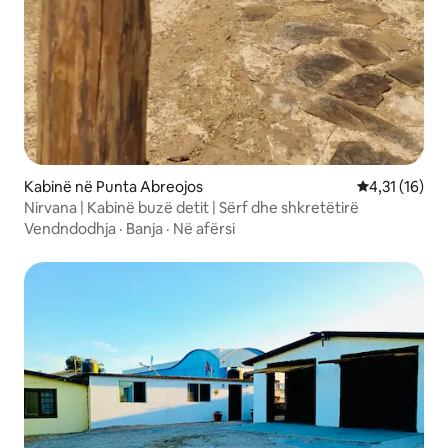
Kabinë në Punta Abreojos
Vlerësimi mes
4,31 (16)
Nirvana | Kabinë buzë detit | Sërf dhe shkretëtirë
Vendndodhja
·
Banja
·
Në afërsi