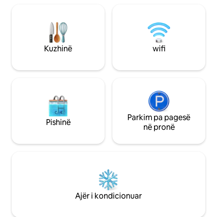
nga Oqeani Paqëso
kuzhinë dhe banjë.
për sërfistët, av
dixhitalë. Rezervo 
Kuzhinë
wifi
Parkim pa pagesë
Pishinë
në pronë
Ajër i kondicionuar