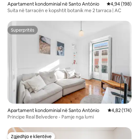
Apartament kondominial në Santo António
Vlerësimi mesa
4,94 (198)
Suita në tarracën e kopshtit botanik me 2 tarraca | AC
Superpritës
Superpritës
Apartament kondominial në Santo António
Vlerësimi mesa
4,82 (174)
Principe Real Belvedere - Pamje nga lumi
Zgjedhja e klientëve