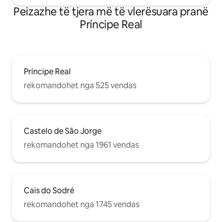
Bairro Alto, Carmo, Chiado, Avenida da
Peizazhe të tjera më të vlerësuara pranë
Liberdade, Castelo de S. Jorge, Praça do
Príncipe Real
Comércio. Distancë shumë e shkurtër
në këmbë deri te vendet me interes në
lagje: Jardim do Príncipe Real, Jardim
Botânico de Lisboa, Miradouro de São
Pedro de Alcântara, Muzeu i Historisë
Príncipe Real
Natyrore, Bairro Alto.
rekomandohet nga 525 vendas
Castelo de São Jorge
rekomandohet nga 1961 vendas
Cais do Sodré
rekomandohet nga 1745 vendas