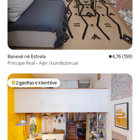
Banesë në Estrela
Vlerësimi mesa
4,76 (159)
Príncipe Real • Ajër i kondicionuar
Zgjedhja e klientëve
Më të mirat e zgjedhjeve të klientëve