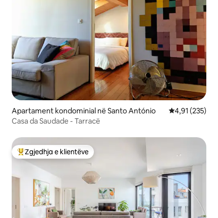
Apartament kondominial në Santo António
Vlerësimi mesa
4,91 (235)
Casa da Saudade - Tarracë
Zgjedhja e klientëve
Më të mirat e zgjedhjeve të klientëve