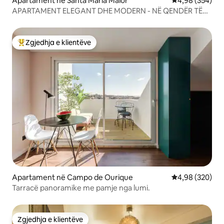
Apartament në Santa Maria Maior
Vlerësimi mesa
4,98 (354)
APARTAMENT ELEGANT DHE MODERN - NË QENDËR TË
QYTETIT
Zgjedhja e klientëve
Më të mirat e zgjedhjeve të klientëve
Apartament në Campo de Ourique
Vlerësimi mesa
4,98 (320)
Tarracë panoramike me pamje nga lumi.
Zgjedhja e klientëve
Zgjedhja e klientëve