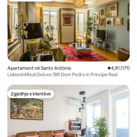
Apartament në Santo António
Vlerësimi mesa
4,91 (171)
Lisbonë4Real:Deluxe 1BR Dom Pedro in Principe Real
Zgjedhja e klientëve
Zgjedhja e klientëve