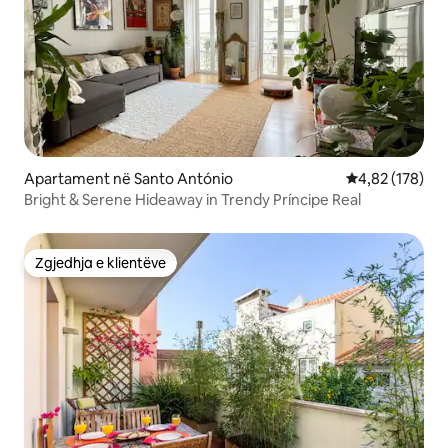
Apartament në Santo António
Vlerësimi mesa
4,82 (178)
Bright & Serene Hideaway in Trendy Príncipe Real
Zgjedhja e klientëve
Zgjedhja e klientëve