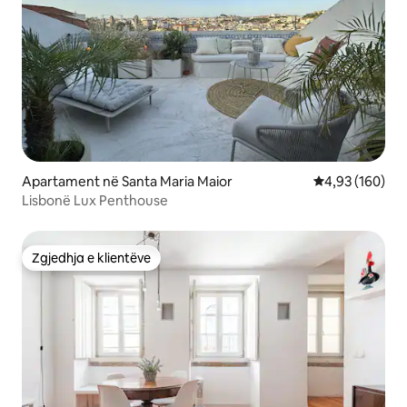
Apartament në Santa Maria Maior
Vlerësimi mesa
4,93 (160)
Lisbonë Lux Penthouse
Zgjedhja e klientëve
Zgjedhja e klientëve