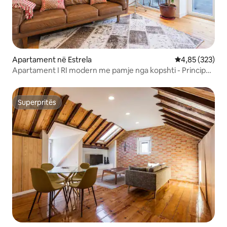
Apartament në Estrela
Vlerësimi mesa
4,85 (323)
Apartament I RI modern me pamje nga kopshti - Principe
Real
Superpritës
Superpritës