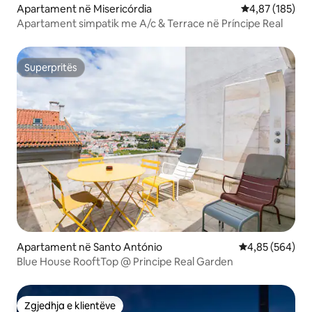
Apartament në Misericórdia
Vlerësimi mesa
4,87 (185)
Apartament simpatik me A/c & Terrace në Príncipe Real
Superpritës
Superpritës
Apartament në Santo António
Vlerësimi mesa
4,85 (564)
Blue House RooftTop @ Principe Real Garden
Zgjedhja e klientëve
Zgjedhja e klientëve