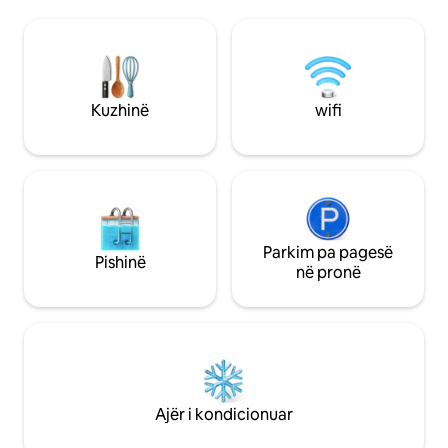
dhe shumë dritë natyrale. Në të njëjtin
kondicionuar, ngro
nivel, ndodhet zona e ngrënies me një
rehatshëm me çarç
kuzhinë të hapur të pajisur plotësisht.
Jashtëzakonisht i
Gjithashtu në të njëjtin nivel ka një
më këmbë nga sh
dhomë gjumi private dhe banjë. Në katin
vende sociale. Tar
e sipërm, do të gjesh një dhomë gjumi
dedikuara për pun
Kuzhinë
wifi
që hapet në dhomën e ndenjjes. Çdo gjë
Ndodhet nga Praça
rezulton në një apartament të
shërbimet e saj lok
përsosmërisë, me dekorim esëll dhe me
të gjitha shërbimet për një qëndrim të
paharrueshëm. Të gjitha zonat e
apartamentit janë të arritshme. E
disponueshme për të ndihmuar gjatë
qëndrimit. Lofti ndodhet në lagjen
Parkim pa pagesë
Pishinë
Príncipe Real, e vendosur në krye të një
në pronë
prej shtatë kodrave të Lisbonës, me
pamje të bukur të qytetit. Është një lagje
me ndërtesa pallatesh, kopshte, dyqane
dinamike dhe restorante me kuzhinierë
të famshëm. Stacioni më i afërt i
metrosë është Rato, vija e verdhë (10
min në këmbë). Apartamenti ka një vend
Ajër i kondicionuar
parkimi. Distancë e shkurtër në këmbë
nga vendet kryesore historike të qytetit: