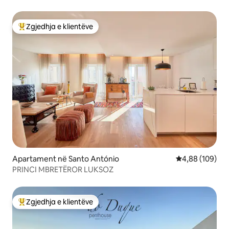
qytetit!
Zgjedhja e klientëve
Më të mirat e zgjedhjeve të klientëve
Apartament në Santo António
Vlerësimi mesa
4,88 (109)
PRINCI MBRETËROR LUKSOZ
Zgjedhja e klientëve
Më të mirat e zgjedhjeve të klientëve