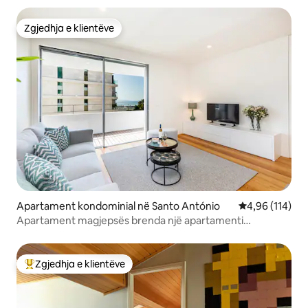
Zgjedhja e klientëve
Zgjedhja e klientëve
Apartament kondominial në Santo António
Vlerësimi mesa
4,96 (114)
Apartament magjepsës brenda një apartamenti
kondominial luksoz
Zgjedhja e klientëve
Më të mirat e zgjedhjeve të klientëve