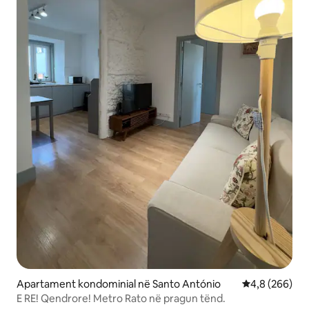
Apartament kondominial në Santo António
Vlerësimi mes
4,8 (266)
E RE! Qendrore! Metro Rato në pragun tënd.