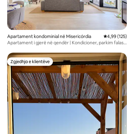
Apartament kondominial në Misericórdia
Vlerësimi mesa
4,99 (125)
Apartament i gjerë në qendër | Kondicioner, parkim falas
dhe ballkon
Zgjedhja e klientëve
Zgjedhja e klientëve