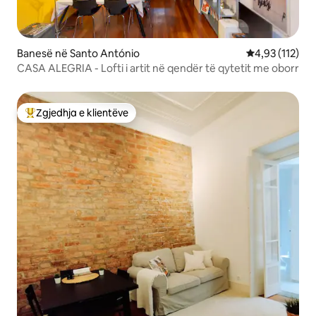
Banesë në Santo António
Vlerësimi mesa
4,93 (112)
CASA ALEGRIA - Lofti i artit në qendër të qytetit me oborr
Zgjedhja e klientëve
Më të mirat e zgjedhjeve të klientëve