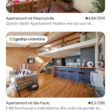
Apartament në Misericórdia
Vlerësimi mesa
4,84 (374)
Qyteti i Vjetër Apartament Modern me tarracë në
Lisbonë me diell
Zgjedhja e klientëve
Më të mirat e zgjedhjeve të klientëve
Apartament në São Paulo
Vlerësimi mes
5,0 (139)
E RE! Penthouse e mahnitshme dhe unike në qendër të