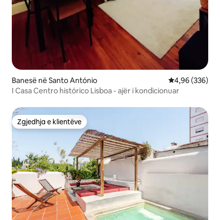
Banesë në Santo António
Vlerësimi mesa
4,96 (336)
I Casa Centro histórico Lisboa - ajër i kondicionuar
Zgjedhja e klientëve
Zgjedhja e klientëve