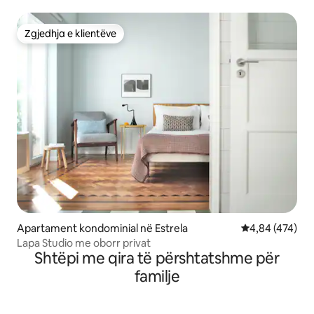
Zgjedhja e klientëve
Zgjedhja e klientëve
Apartament kondominial në Estrela
Vlerësimi mesa
4,84 (474)
Lapa Studio me oborr privat
Shtëpi me qira të përshtatshme për
familje