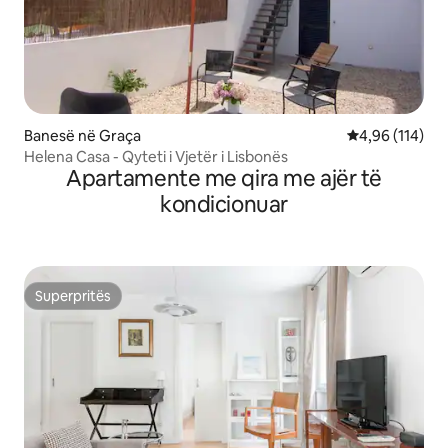
Banesë në Graça
Vlerësimi mesa
4,96 (114)
Helena Casa - Qyteti i Vjetër i Lisbonës
Apartamente me qira me ajër të
kondicionuar
Superpritës
Superpritës