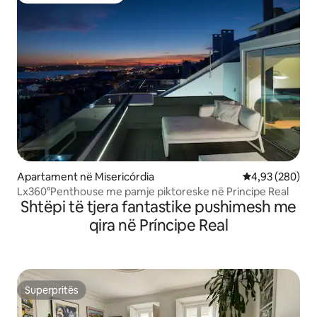
Apartament në Misericórdia
Vlerësimi mesa
4,93 (280)
Lx360°Penthouse me pamje piktoreske në Principe Real
Shtëpi të tjera fantastike pushimesh me
qira në Príncipe Real
Superpritës
Superpritës