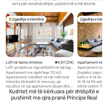
larta për vendndodhjen, pastërtinë e më shumë.
Zgjedhja e klientëve
Zgjedhja e klient
Më të mirat e zgjedhjeve të klientëve
Zgjedhja e klient
Loft në Santo António
Vlerësimi mesatar 4,97 nga 5, 2
4,97 (214)
Apartament në Sa
nio
Loft i projektuar nga arkitekti në një lagje
Apartament në dy 
historike në majë të kodrës
gjumi, tarracë dhe
Apartament me sipërfaqe 112 m2.
Dupleks i sapo ri
Apartamenti ndodhet në një ndërtesë
katin e 4-të të një
historike tërësisht të rinovuar, që
të 18-të PA ashensor. Koha e regji
rezulton në një apartament dizajni dhe
është vetëm TRE
Kushtet më të kërkuara për shtëpitë e
ndërtesë me të gjithë konfortin
ne për të ditur më
bashkëkohor. Apartamenti është një
RËNDËSISHME: Ne
pushimit me qira pranë Príncipe Real
koncept i papafingos në katin përdhes,
prenotime me një a
një dhomë e madhe ndenjjeje me divane
për t 'u ulur pas orës 2