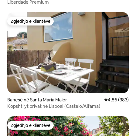
Liberdade Premium
Zgjedhja e klientëve
Zgjedhja e klientëve
Banesë në Santa Maria Maior
Vlerësimi mesa
4,86 (383)
Kopshti yt privat në Lisboa! (Castelo/Alfama)
Zgjedhja e klientëve
Zgjedhja e klientëve