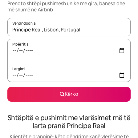
Prenoto shtëpi pushimesh unike me qira, banesa dhe
më shumë në Airbnb
Vendndodhja
Kur rezultatet të jenë të disponueshme, lëviz me butonat e shig
Mbërritja
Largimi
Kërko
Shtëpitë e pushimit me vlerësimet më të
larta pranë Príncipe Real
Klientët e pranojnë: këto qëndrime kanë vlerësime të