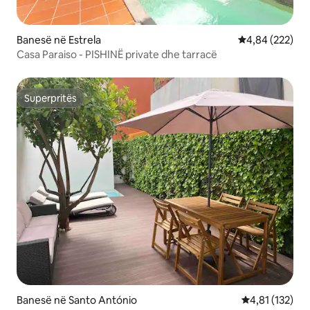
Banesë në Estrela
Vlerësimi mesa
4,84 (222)
Casa Paraiso - PISHINË private dhe tarracë
Superpritës
Superpritës
Banesë në Santo António
Vlerësimi mesa
4,81 (132)