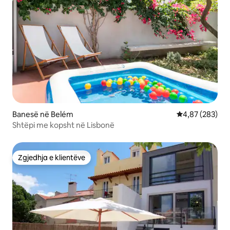
Banesë në Belém
Vlerësimi mesa
4,87 (283)
Shtëpi me kopsht në Lisbonë
Zgjedhja e klientëve
Zgjedhja e klientëve