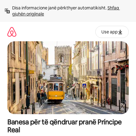
Kalo
Disa informacione janë përkthyer automatikisht. 
Shfaq 
te
gjuhën origjinale
përmbajtja
Use app
Banesa për të qëndruar pranë Príncipe
Real