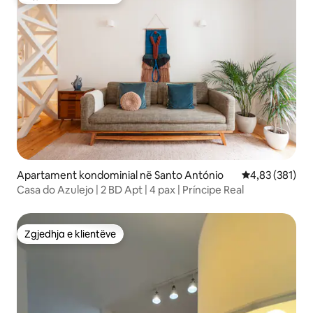
Zgjedhja e klientëve
Apartament kondominial në Santo António
Vlerësimi mesa
4,83 (381)
Casa do Azulejo | 2 BD Apt | 4 pax | Príncipe Real
Zgjedhja e klientëve
Zgjedhja e klientëve