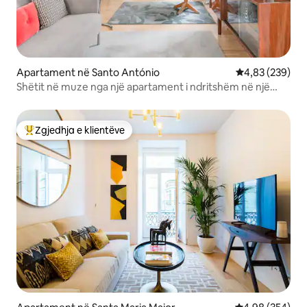
Apartament në Santo António
Vlerësimi mesa
4,83 (239)
Shëtit në muze nga një apartament i ndritshëm në një
zonë historike
Zgjedhja e klientëve
Më të mirat e zgjedhjeve të klientëve