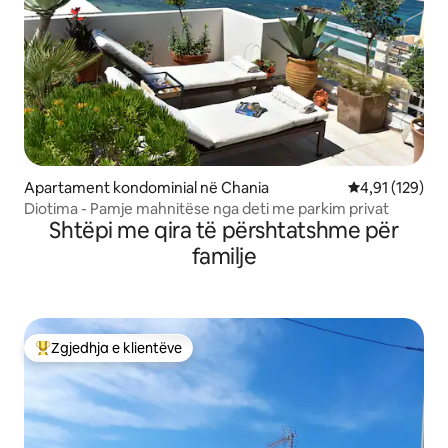
Apartament kondominial në Chania
Vlerësimi mesa
4,91 (129)
Diotima - Pamje mahnitëse nga deti me parkim privat
Shtëpi me qira të përshtatshme për
familje
Zgjedhja e klientëve
Më të mirat e zgjedhjeve të klientëve