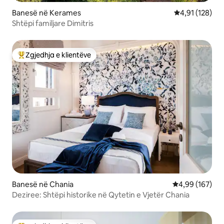
Banesë në Kerames
Vlerësimi mesa
4,91 (128)
Shtëpi familjare Dimitris
Zgjedhja e klientëve
Më të mirat e zgjedhjeve të klientëve
Banesë në Chania
Vlerësimi mesa
4,99 (167)
Deziree: Shtëpi historike në Qytetin e Vjetër Chania