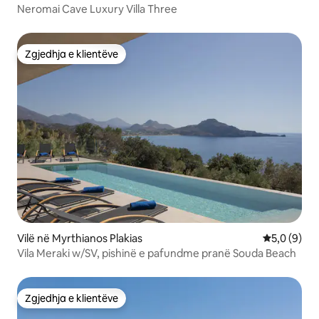
Neromai Cave Luxury Villa Three
Zgjedhja e klientëve
Zgjedhja e klientëve
Vilë në Myrthianos Plakias
Vlerësimi m
5,0 (9)
Vila Meraki w/SV, pishinë e pafundme pranë Souda Beach
Zgjedhja e klientëve
Zgjedhja e klientëve