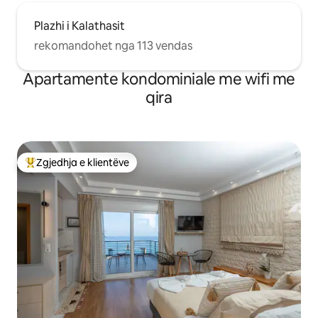
Plazhi i Kalathasit
rekomandohet nga 113 vendas
Apartamente kondominiale me wifi me
qira
Zgjedhja e klientëve
Më të mirat e zgjedhjeve të klientëve