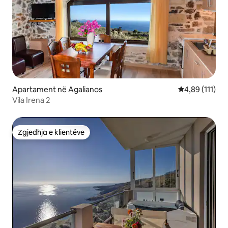
Apartament në Agalianos
Vlerësimi mesa
4,89 (111)
Vila Irena 2
Zgjedhja e klientëve
Zgjedhja e klientëve