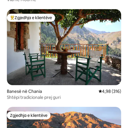
Zgjedhja e klientëve
Më të mirat e zgjedhjeve të klientëve
Banesë në Chania
Vlerësimi mesa
4,98 (316)
Shtëpi tradicionale prej guri
Zgjedhja e klientëve
Zgjedhja e klientëve