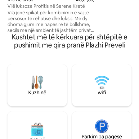
natyrore. Dizajni
Vilë luksoze Profitis në Serene Kretë
me pajisje të niveli
Vila jonë spikat për kombinimin e saj të
kuzhinë plotësisht
përsosur të rehatisë dhe luksit. Me dy
frigorifer, furrë,
dhoma gjumi me hapësirë të bollshme,
kafeje. Prona ofro
secila me një ambient të jashtëm privat,
të përbashkët dhe
Kushtet më të kërkuara për shtëpitë e
vizitorët mund të shijojnë privatësinë
për katër apartam
dhe çlodhjen. Vila ka një kuzhinë të
pushimit me qira pranë Plazhi Preveli
pajisur plotësisht, ambient ndenjjeje të
rehatshëm, Wi-Fi me shpejtësi të lartë
dhe një pishinë me shezlongë dielli.
Veçori të tjera përfshijnë hapësira të
qeta kopshti dhe ambiente të qeta në
natyrë. E vendosur vetëm pak më
këmbë nga qendra e fshatit, vila jonë
ofron qasje të lehtë në kuzhinën lokale
Kuzhinë
wifi
dhe atraksionet në afërsi.
Parkim pa pagesë