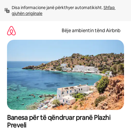
Kalo
Disa informacione janë përkthyer automatikisht. 
Shfaq 
te
gjuhën origjinale
përmbajtja
Bëje ambientin tënd Airbnb
Banesa për të qëndruar pranë Plazhi
Preveli