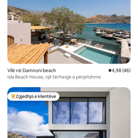
Vilë në Damnoni beach
Vlerësimi mes
4,98 (46)
Isla Beach House, një tërheqje e përjetshme
Zgjedhja e klientëve
Më të mirat e zgjedhjeve të klientëve