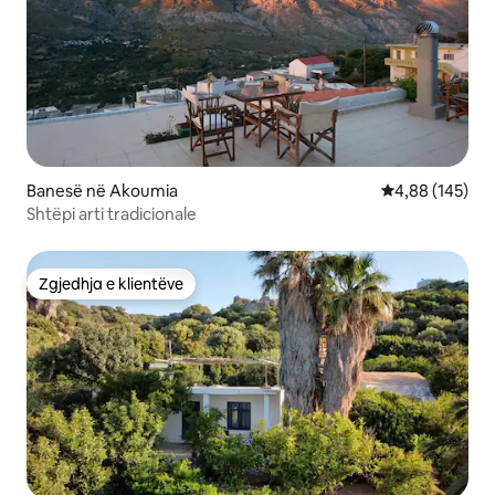
Banesë në Akoumia
Vlerësimi mesa
4,88 (145)
Shtëpi arti tradicionale
Zgjedhja e klientëve
Zgjedhja e klientëve