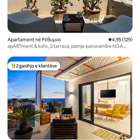
Apartament në Ρέθυμνο
Vlerësimi mesa
4,95 (129)
apARTment & kafe, 2 tarraca, pamje panoramike NGA
DETI
Zgjedhja e klientëve
Më të mirat e zgjedhjeve të klientëve