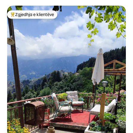
private
Zgjedhja e klientëve
Më të mirat e zgjedhjeve të klientëve