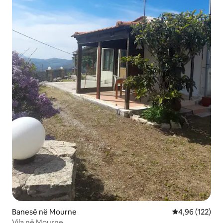
Banesë në Mourne
Vlerësimi mesa
4,96 (122)
Vila në Mourne