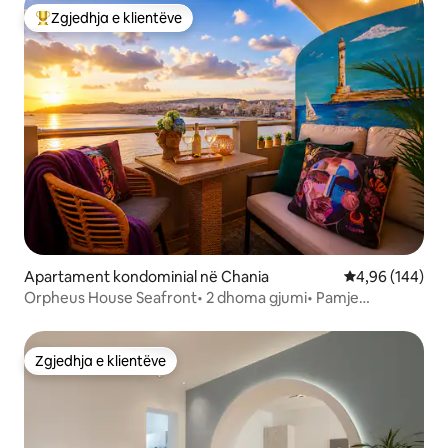
Zgjedhja e klientëve
Më të mirat e zgjedhjeve të klientëve
Apartament kondominial në Chania
Vlerësimi mesa
4,96 (144)
Orpheus House Seafront• 2 dhoma gjumi• Pamje
panoramike e detit
Zgjedhja e klientëve
Zgjedhja e klientëve