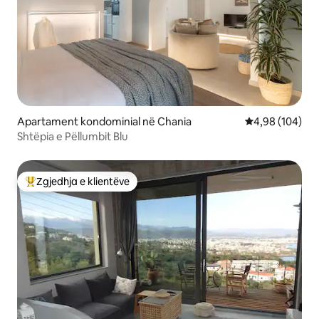
Apartament kondominial në Chania
Vlerësimi mesa
4,98 (104)
Shtëpia e Pëllumbit Blu
Zgjedhja e klientëve
Më të mirat e zgjedhjeve të klientëve