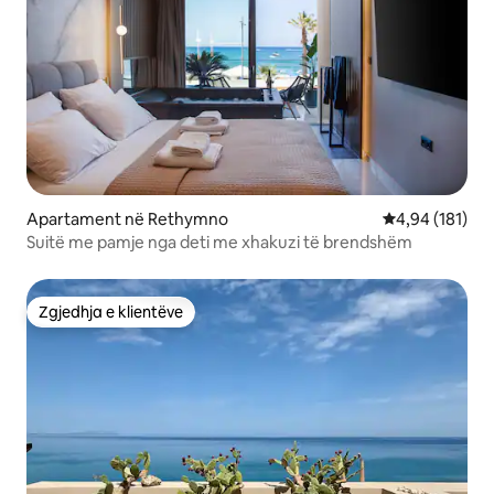
Apartament në Rethymno
Vlerësimi mesa
4,94 (181)
Suitë me pamje nga deti me xhakuzi të brendshëm
Zgjedhja e klientëve
Zgjedhja e klientëve