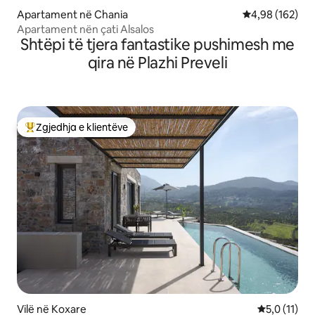
Apartament në Chania
Vlerësimi mesa
4,98 (162)
Apartament nën çati Alsalos
Shtëpi të tjera fantastike pushimesh me
qira në Plazhi Preveli
Zgjedhja e klientëve
Më të mirat e zgjedhjeve të klientëve
Vilë në Koxare
Vlerësimi me
5,0 (11)