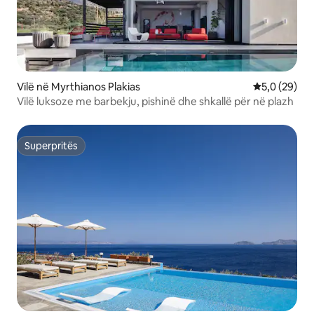
Vilë në Myrthianos Plakias
Vlerësimi me
5,0 (29)
Vilë luksoze me barbekju, pishinë dhe shkallë për në plazh
Superpritës
Superpritës