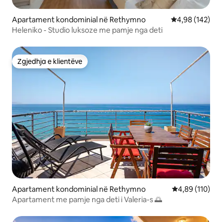
Apartament kondominial në Rethymno
Vlerësimi mesa
4,98 (142)
Heleniko - Studio luksoze me pamje nga deti
Zgjedhja e klientëve
Zgjedhja e klientëve
Apartament kondominial në Rethymno
Vlerësimi mesa
4,89 (110)
Apartament me pamje nga deti i Valeria-s 🌅