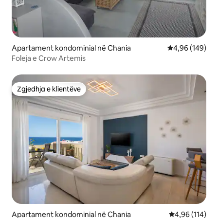
Apartament kondominial në Chania
Vlerësimi mesa
4,96 (149)
Foleja e Crow Artemis
Zgjedhja e klientëve
Zgjedhja e klientëve
Apartament kondominial në Chania
Vlerësimi mesa
4,96 (114)