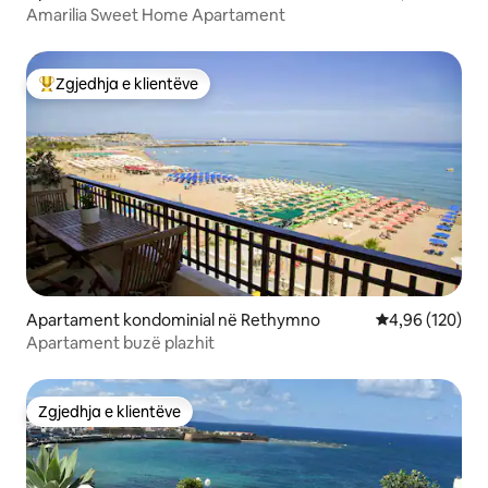
Amarilia Sweet Home Apartament
Zgjedhja e klientëve
Më të mirat e zgjedhjeve të klientëve
Apartament kondominial në Rethymno
Vlerësimi mesa
4,96 (120)
Apartament buzë plazhit
Zgjedhja e klientëve
Zgjedhja e klientëve