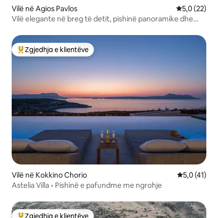
Vilë në Agios Pavlos
Vlerësimi me
5,0 (22)
Vilë elegante në breg të detit, pishinë panoramike dhe
pamje të mrekullueshme
Zgjedhja e klientëve
Më të mirat e zgjedhjeve të klientëve
Vilë në Kokkino Chorio
Vlerësimi me
5,0 (41)
Astelia Villa • Pishinë e pafundme me ngrohje
Zgjedhja e klientëve