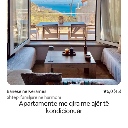
Banesë në Kerames
Vlerësimi me
5,0 (45)
Shtëpi familjare në harmoni
Apartamente me qira me ajër të
kondicionuar