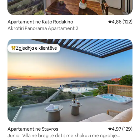
Apartament në Kato Rodakino
Vlerësimi mesa
4,86 (122)
Akrotiri Panorama Apartament 2
Zgjedhja e klientëve
Më të mirat e zgjedhjeve të klientëve
Apartament në Stavros
Vlerësimi mesa
4,97 (129)
Junior Villa në breg të detit me xhakuzi me ngrohje