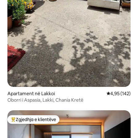
Apartament në Lakkoi
Vlerësimi mesa
4,95 (142)
Oborri i Aspasia, Lakki, Chania Kretë
Zgjedhja e klientëve
Më të mirat e zgjedhjeve të klientëve